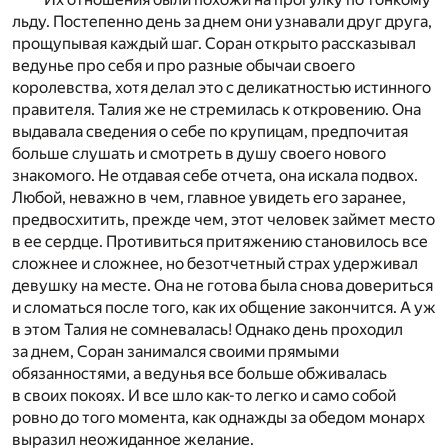
льду. Постепенно день за днем они узнавали друг друга,
прощупывая каждый шаг. Соран открыто рассказывал
ведунье про себя и про разные обычаи своего
королевства, хотя делал это с деликатностью истинного
правителя. Талия же не стремилась к откровению. Она
выдавала сведения о себе по крупицам, предпочитая
больше слушать и смотреть в душу своего нового
знакомого. Не отдавая себе отчета, она искала подвох.
Любой, неважно в чем, главное увидеть его заранее,
предвосхитить, прежде чем, этот человек займет место
в ее сердце. Противиться притяжению становилось все
сложнее и сложнее, но безотчетный страх удерживал
девушку на месте. Она не готова была снова довериться
и сломаться после того, как их общение закончится. А уж
в этом Талия не сомневалась! Однако день проходил
за днем, Соран занимался своими прямыми
обязанностями, а ведунья все больше обживалась
в своих покоях. И все шло как-то легко и само собой
ровно до того момента, как однажды за обедом монарх
выразил неожиданное желание.