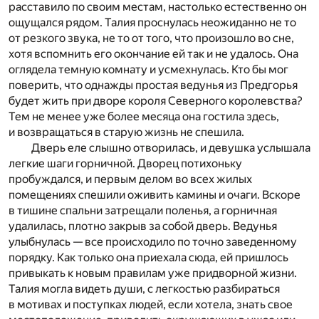
расставило по своим местам, настолько естественно он
ощущался рядом. Талия проснулась неожиданно не то
от резкого звука, не то от того, что произошло во сне,
хотя вспомнить его окончание ей так и не удалось. Она
оглядела темную комнату и усмехнулась. Кто бы мог
поверить, что однажды простая ведунья из Предгорья
будет жить при дворе короля Северного королевства?
Тем не менее уже более месяца она гостила здесь,
и возвращаться в старую жизнь не спешила.
Дверь еле слышно отворилась, и девушка услышала
легкие шаги горничной. Дворец потихоньку
пробуждался, и первым делом во всех жилых
помещениях спешили оживить камины и очаги. Вскоре
в тишине спальни затрещали поленья, а горничная
удалилась, плотно закрыв за собой дверь. Ведунья
улыбнулась — все происходило по точно заведенному
порядку. Как только она приехала сюда, ей пришлось
привыкать к новым правилам уже придворной жизни.
Талия могла видеть души, с легкостью разбираться
в мотивах и поступках людей, если хотела, знать свое