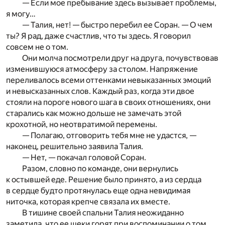
— Если мое пребывание здесь вызывает проблемы,
я могу…
— Талия, нет! — быстро перебил ее Соран. — О чем
ты? Я рад, даже счастлив, что ты здесь. Я говорил
совсем не о том.
Они молча посмотрели друг на друга, почувствовав
изменившуюся атмосферу за столом. Напряжение
переливалось всеми оттенками невыказанных эмоций
и невысказанных слов. Каждый раз, когда эти двое
стояли на пороге нового шага в своих отношениях, они
старались как можно дольше не замечать этой
крохотной, но неотвратимой перемены.
— Полагаю, отговорить тебя мне не удастся, —
наконец, решительно заявила Талия.
— Нет, — покачал головой Соран.
Разом, словно по команде, они вернулись
к остывшей еде. Решение было принято, а из сердца
в сердце будто протянулась еще одна невидимая
ниточка, которая крепче связала их вместе.
В тишине своей спальни Талия неожиданно
заметила, что ее щеки горят при воспоминании о том