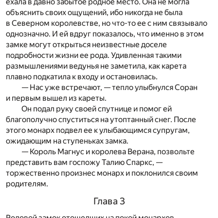
ехала в давно забытое родное место. Она не могла
объяснить своих ощущений, ибо никогда не была
в Северном королевстве, но что-то ее с ним связывало
однозначно. И ей вдруг показалось, что именно в этом
замке могут открыться неизвестные доселе
подробности жизни ее рода. Удивленная такими
размышлениями ведунья не заметила, как карета
плавно подкатила к входу и остановилась.
— Нас уже встречают, — тепло улыбнулся Соран
и первым вышел из кареты.
Он подал руку своей спутнице и помог ей
благополучно спуститься на утоптанный снег. После
этого монарх подвел ее к улыбающимся супругам,
ожидающим на ступеньках замка.
— Король Магнус и королева Верана, позвольте
представить вам госпожу Талию Спаркс, —
торжественно произнес монарх и поклонился своим
родителям.
Глава 3
Родовой замок отошедших на покой монархов