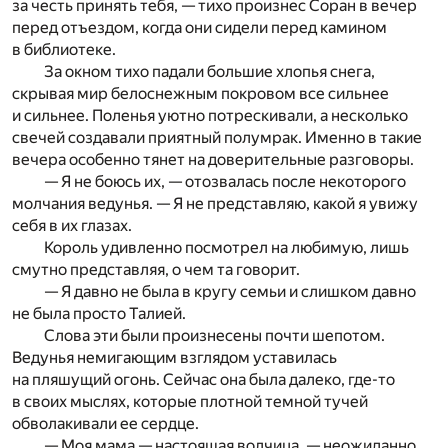
за честь принять тебя, — тихо произнес Соран в вечер
перед отъездом, когда они сидели перед камином
в библиотеке.
За окном тихо падали большие хлопья снега,
скрывая мир белоснежным покровом все сильнее
и сильнее. Поленья уютно потрескивали, а несколько
свечей создавали приятный полумрак. Именно в такие
вечера особенно тянет на доверительные разговоры.
— Я не боюсь их, — отозвалась после некоторого
молчания ведунья. — Я не представляю, какой я увижу
себя в их глазах.
Король удивленно посмотрел на любимую, лишь
смутно представляя, о чем та говорит.
— Я давно не была в кругу семьи и слишком давно
не была просто Талией.
Слова эти были произнесены почти шепотом.
Ведунья немигающим взглядом уставилась
на пляшущий огонь. Сейчас она была далеко, где-то
в своих мыслях, которые плотной темной тучей
обволакивали ее сердце.
— Моя мама — настоящая волчица, — неожиданно