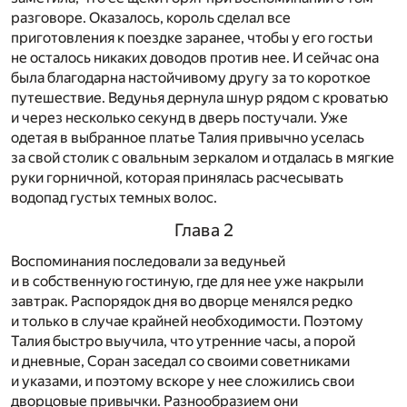
разговоре. Оказалось, король сделал все
приготовления к поездке заранее, чтобы у его гостьи
не осталось никаких доводов против нее. И сейчас она
была благодарна настойчивому другу за то короткое
путешествие. Ведунья дернула шнур рядом с кроватью
и через несколько секунд в дверь постучали. Уже
одетая в выбранное платье Талия привычно уселась
за свой столик с овальным зеркалом и отдалась в мягкие
руки горничной, которая принялась расчесывать
водопад густых темных волос.
Глава 2
Воспоминания последовали за ведуньей
и в собственную гостиную, где для нее уже накрыли
завтрак. Распорядок дня во дворце менялся редко
и только в случае крайней необходимости. Поэтому
Талия быстро выучила, что утренние часы, а порой
и дневные, Соран заседал со своими советниками
и указами, и поэтому вскоре у нее сложились свои
дворцовые привычки. Разнообразием они