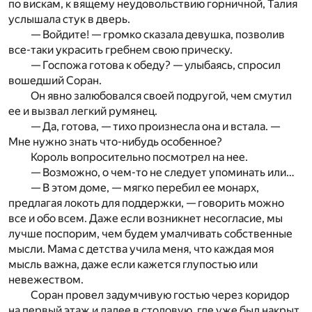
по вискам, к вящему неудовольствию горничной, Талия
услышала стук в дверь.
— Войдите! — громко сказала девушка, позволив
все-таки украсить гребнем свою прическу.
— Госпожа готова к обеду? — улыбаясь, спросил
вошедший Соран.
Он явно залюбовался своей подругой, чем смутил
ее и вызвал легкий румянец.
— Да, готова, — тихо произнесла она и встала. —
Мне нужно знать что-нибудь особенное?
Король вопросительно посмотрел на нее.
— Возможно, о чем-то не следует упоминать или…
— В этом доме, — мягко перебил ее монарх,
предлагая локоть для поддержки, — говорить можно
все и обо всем. Даже если возникнет несогласие, мы
лучше поспорим, чем будем умалчивать собственные
мысли. Мама с детства учила меня, что каждая моя
мысль важна, даже если кажется глупостью или
невежеством.
Соран провел задумчивую гостью через коридор
на первый этаж и далее в столовую, где уже был накрыт