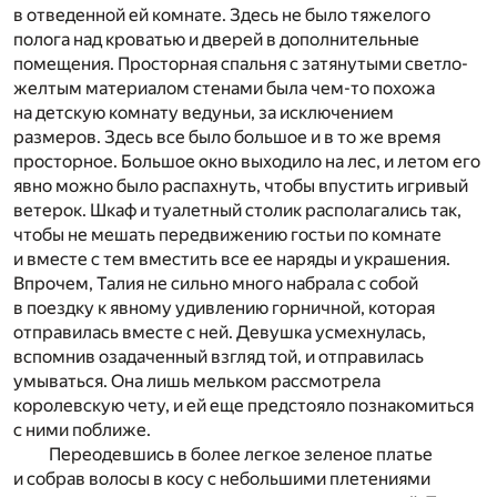
в отведенной ей комнате. Здесь не было тяжелого
полога над кроватью и дверей в дополнительные
помещения. Просторная спальня с затянутыми светло-
желтым материалом стенами была чем-то похожа
на детскую комнату ведуньи, за исключением
размеров. Здесь все было большое и в то же время
просторное. Большое окно выходило на лес, и летом его
явно можно было распахнуть, чтобы впустить игривый
ветерок. Шкаф и туалетный столик располагались так,
чтобы не мешать передвижению гостьи по комнате
и вместе с тем вместить все ее наряды и украшения.
Впрочем, Талия не сильно много набрала с собой
в поездку к явному удивлению горничной, которая
отправилась вместе с ней. Девушка усмехнулась,
вспомнив озадаченный взгляд той, и отправилась
умываться. Она лишь мельком рассмотрела
королевскую чету, и ей еще предстояло познакомиться
с ними поближе.
Переодевшись в более легкое зеленое платье
и собрав волосы в косу с небольшими плетениями