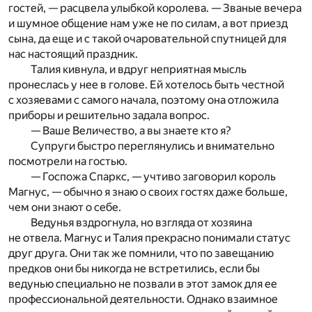
гостей, — расцвела улыбкой королева. — Званые вечера
и шумное общение нам уже не по силам, а вот приезд
сына, да еще и с такой очаровательной спутницей для
нас настоящий праздник.
Талия кивнула, и вдруг неприятная мысль
пронеслась у нее в голове. Ей хотелось быть честной
с хозяевами с самого начала, поэтому она отложила
приборы и решительно задала вопрос.
— Ваше Величество, а вы знаете кто я?
Супруги быстро переглянулись и внимательно
посмотрели на гостью.
— Госпожа Спаркс, — учтиво заговорил король
Магнус, — обычно я знаю о своих гостях даже больше,
чем они знают о себе.
Ведунья вздрогнула, но взгляда от хозяина
не отвела. Магнус и Талия прекрасно понимали статус
друг друга. Они так же помнили, что по завещанию
предков они бы никогда не встретились, если бы
ведунью специально не позвали в этот замок для ее
профессиональной деятельности. Однако взаимное