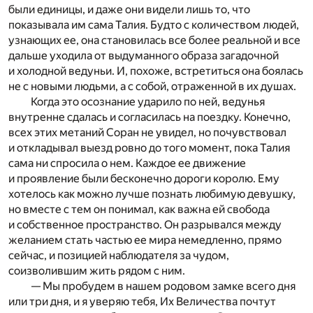
были единицы, и даже они видели лишь то, что
показывала им сама Талия. Будто с количеством людей,
узнающих ее, она становилась все более реальной и все
дальше уходила от выдуманного образа загадочной
и холодной ведуньи. И, похоже, встретиться она боялась
не с новыми людьми, а с собой, отраженной в их душах.
Когда это осознание ударило по ней, ведунья
внутренне сдалась и согласилась на поездку. Конечно,
всех этих метаний Соран не увидел, но почувствовал
и откладывал выезд ровно до того момент, пока Талия
сама ни спросила о нем. Каждое ее движение
и проявление были бесконечно дороги королю. Ему
хотелось как можно лучше познать любимую девушку,
но вместе с тем он понимал, как важна ей свобода
и собственное пространство. Он разрывался между
желанием стать частью ее мира немедленно, прямо
сейчас, и позицией наблюдателя за чудом,
соизволившим жить рядом с ним.
— Мы пробудем в нашем родовом замке всего дня
или три дня, и я уверяю тебя, Их Величества почтут