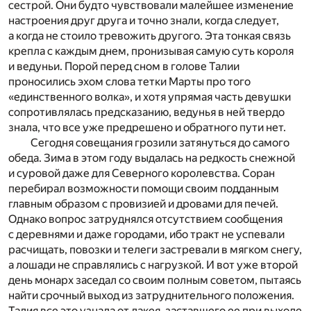
сестрой. Они будто чувствовали малейшее изменение
настроения друг друга и точно знали, когда следует,
а когда не стоило тревожить другого. Эта тонкая связь
крепла с каждым днем, пронизывая самую суть короля
и ведуньи. Порой перед сном в голове Талии
проносились эхом слова тетки Марты про того
«единственного волка», и хотя упрямая часть девушки
сопротивлялась предсказанию, ведунья в ней твердо
знала, что все уже предрешено и обратного пути нет.
Сегодня совещания грозили затянуться до самого
обеда. Зима в этом году выдалась на редкость снежной
и суровой даже для Северного королевства. Соран
перебирал возможности помощи своим подданным
главным образом с провизией и дровами для печей.
Однако вопрос затруднялся отсутствием сообщения
с деревнями и даже городами, ибо тракт не успевали
расчищать, повозки и телеги застревали в мягком снегу,
а лошади не справлялись с нагрузкой. И вот уже второй
день монарх заседал со своим полным советом, пытаясь
найти срочный выход из затруднительного положения.
Талия все это узнала от лакея, заставшего ее при выходе