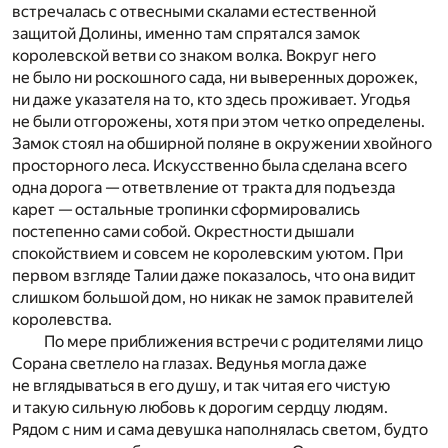
встречалась с отвесными скалами естественной
защитой Долины, именно там спрятался замок
королевской ветви со знаком волка. Вокруг него
не было ни роскошного сада, ни выверенных дорожек,
ни даже указателя на то, кто здесь проживает. Угодья
не были отгорожены, хотя при этом четко определены.
Замок стоял на обширной поляне в окружении хвойного
просторного леса. Искусственно была сделана всего
одна дорога — ответвление от тракта для подъезда
карет — остальные тропинки сформировались
постепенно сами собой. Окрестности дышали
спокойствием и совсем не королевским уютом. При
первом взгляде Талии даже показалось, что она видит
слишком большой дом, но никак не замок правителей
королевства.
По мере приближения встречи с родителями лицо
Сорана светлело на глазах. Ведунья могла даже
не вглядываться в его душу, и так читая его чистую
и такую сильную любовь к дорогим сердцу людям.
Рядом с ним и сама девушка наполнялась светом, будто