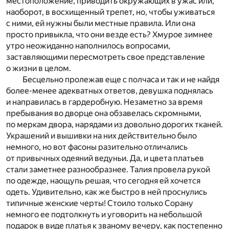
местоположение, приводить окружающих в ужас или,
наоборот, в восхищенный трепет, но, чтобы уживаться
с ними, ей нужны были местные правила. Или она
просто привыкла, что они везде есть? Хмурое зимнее
утро неожиданно наполнилось вопросами,
заставляющими пересмотреть свое представление
о жизни в целом.
Бесцельно пролежав еще с полчаса и так и не найдя
более-менее адекватных ответов, девушка поднялась
и направилась в гардеробную. Незаметно за время
пребывания во дворце она обзавелась скромными,
по меркам двора, нарядами из довольно дорогих тканей.
Украшений и вышивки на них действительно было
немного, но вот фасоны разительно отличались
от привычных одеяний ведуньи. Да, и цвета платьев
стали заметнее разнообразнее. Талия провела рукой
по одежде, наощупь решая, что сегодня ей хочется
одеть. Удивительно, как же быстро в ней проснулись
типичные женские черты! Стоило только Сорану
немного ее подтолкнуть и уговорить на небольшой
подарок в виде платья к званому вечеру, как постепенно