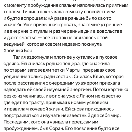
к моменту пробуждения спальня наполнилась приятным
теплом. Тишина покрывала комнату спокойствием
и будто вопрошала: «А разве раньше было как-то
иначе?». Уже привычная кровать, знакомые утренние
и вечерние ритуалы и размеренные дни в довольстве
и даже счастье — все это так не ввязалось с той
ведуньей, которая совсем недавно покинула
Хвойный Бор.
Талия вздохнула и плотнее укуталась в пуховое
одеяло. Ей снилась родная пещера, где она жила
по старым заповедям тетки Марты, прерывая свое
уединение только ради сестры. Снилась Клио, которая
после расставания с очередным ухажером приехала
надоедать ей своей неуемней энергией. Потом картинка
резко изменилась, и вот она уже с Лином неизвестно
где едет по тракту, привыкая к новым условиям
и правилам кочевой жизни. Ей снова приходилось
подстраиваться и изучать неизвестный для себя мир.
Последним, кого она увидела перед самым
пробуждением, был Соран. Его появление будто все