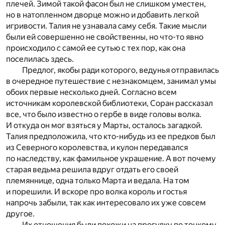
плечей. Зимой такой фасон был не слишком уместен,
но в натопленном дворце можно и добавить легкой
игривости. Талия не узнавала саму себя. Такие мысли
были ей совершенно не свойственны, но что-то явно
происходило с самой ее сутью с тех пор, как она
поселилась здесь.
Предлог, якобы ради которого, ведунья отправилась
в очередное путешествие с незнакомцем, занимал умы
обоих первые несколько дней. Согласно всем
источникам королевской библиотеки, Соран рассказал
все, что было известно о гербе в виде головы волка.
И откуда он мог взяться у Марты, осталось загадкой.
Талия предположила, что кто-нибудь из ее предков был
из Северного королевства, и кулон передавался
по наследству, как фамильное украшение. А вот почему
старая ведьма решила вдруг отдать его своей
племяннице, одна только Марта и ведала. На том
и порешили. И вскоре про волка король и гостья
напрочь забыли, так как интересовало их уже совсем
другое.
Их отношения были похожи на прогулку по тонкому