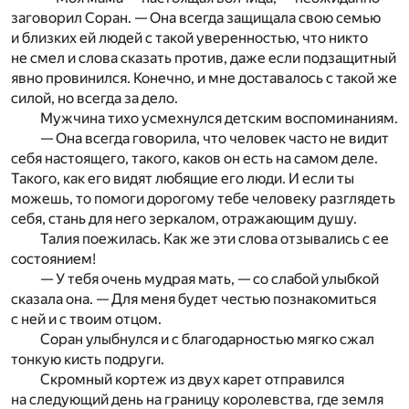
заговорил Соран. — Она всегда защищала свою семью
и близких ей людей с такой уверенностью, что никто
не смел и слова сказать против, даже если подзащитный
явно провинился. Конечно, и мне доставалось с такой же
силой, но всегда за дело.
Мужчина тихо усмехнулся детским воспоминаниям.
— Она всегда говорила, что человек часто не видит
себя настоящего, такого, каков он есть на самом деле.
Такого, как его видят любящие его люди. И если ты
можешь, то помоги дорогому тебе человеку разглядеть
себя, стань для него зеркалом, отражающим душу.
Талия поежилась. Как же эти слова отзывались с ее
состоянием!
— У тебя очень мудрая мать, — со слабой улыбкой
сказала она. — Для меня будет честью познакомиться
с ней и с твоим отцом.
Соран улыбнулся и с благодарностью мягко сжал
тонкую кисть подруги.
Скромный кортеж из двух карет отправился
на следующий день на границу королевства, где земля