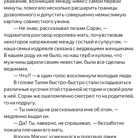
уважение, возникшее между ними с самой первой
минуты, помогало несколько расширить границы
дозволенного и допустить совершенно немыслимую
картину совместного ужина.
— Не знаю, рассказывал ли вам Соран, —
подхватила разговор королева-мать, почувствовав
некоторое напряжение между гостьей и супругом, —
наша семья издревле связана с ведающими женщинами.
В нашем роду их не было, но наш герб и кулоны, что
мужчины дарили своим невестам, были все сделаны
ведьмами.
— Что?! — в один голос воскликнули молодые люди.
В голове Талии быстро-быстро стали складываться
различные кусочки этой странной истории и своей роли
в ней. Соран же ошеломленно смотрел то на родителей,
то на подругу.
— Ты никогда не рассказывала мне об этом, —
медленно выдал он.
— Да? Ты, наверно, не спрашивал, — беззаботно
пожала плечами его мать.
Король Магнус усмехнулся и подозвал лакея