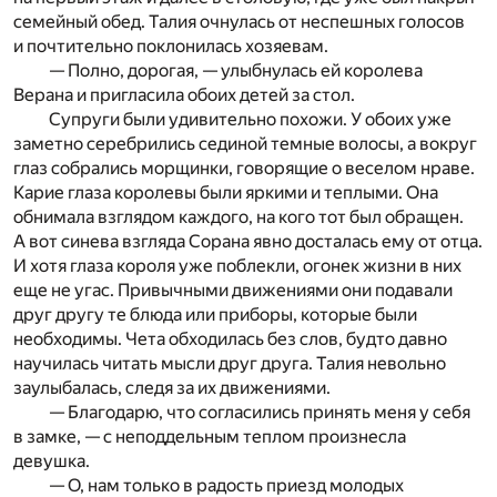
семейный обед. Талия очнулась от неспешных голосов
и почтительно поклонилась хозяевам.
— Полно, дорогая, — улыбнулась ей королева
Верана и пригласила обоих детей за стол.
Супруги были удивительно похожи. У обоих уже
заметно серебрились сединой темные волосы, а вокруг
глаз собрались морщинки, говорящие о веселом нраве.
Карие глаза королевы были яркими и теплыми. Она
обнимала взглядом каждого, на кого тот был обращен.
А вот синева взгляда Сорана явно досталась ему от отца.
И хотя глаза короля уже поблекли, огонек жизни в них
еще не угас. Привычными движениями они подавали
друг другу те блюда или приборы, которые были
необходимы. Чета обходилась без слов, будто давно
научилась читать мысли друг друга. Талия невольно
заулыбалась, следя за их движениями.
— Благодарю, что согласились принять меня у себя
в замке, — с неподдельным теплом произнесла
девушка.
— О, нам только в радость приезд молодых