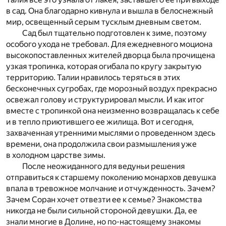
в сад. Она благодарно кивнула и вышла в белоснежный
мир, освещенный серым тусклым дневным светом.
Сад был тщательно подготовлен к зиме, поэтому
особого ухода не требовал. Для ежедневного моциона
высокопоставленных жителей дворца была прочищена
узкая тропинка, которая огибала по кругу закрытую
территорию. Талии нравилось теряться в этих
бесконечных сугробах, где морозный воздух прекрасно
освежал голову и структурировал мысли. И как итог
вместе с тропинкой она неизменно возвращалась к себе
и в тепло приютившего ее жилища. Вот и сегодня,
захваченная утренними мыслями о проведенном здесь
времени, она продолжила свои размышления уже
в холодном царстве зимы.
После неожиданного для ведуньи решения
отправиться к старшему поколению монархов девушка
впала в тревожное молчание и отчужденность. Зачем?
Зачем Соран хочет отвезти ее к семье? Знакомства
никогда не были сильной стороной девушки. Да, ее
знали многие в Долине, но по-настоящему знакомы