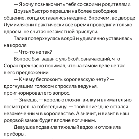
— Я хочу познакомить тебя со своими родителями.
Друзья быстро перешли на более свободное
общение, когда оставались наедине. Впрочем, во дворце
Лумииля они практически все время проводили только
вдвоем, не считая незаметной прислуги.
Талия поперхнулась водой и удивленно уставилась
на короля.
— Что-то не так?
Вопрос был задан с улыбкой, означающий, что
Соран прекрасно понимал, что на самом деле не так
в его предложении.
— К чему беспокоить королевскую чету? —
дрогнувшим голосом спросила ведунья,
проигнорировал его вопрос.
— Знаешь, — король отложил вилку и внимательно
посмотрел на собеседницу, — твой приезд не остался
незамеченным в королевстве. А значит, и визит в наш
родовой замок будет вполне логичным.
Девушка подавила тяжелый вздох и отложила
приборы.