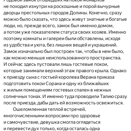
не походил изнутри на роскошные и порой вычурные
дворцы престольных городов Долины. Конечно, сразу
можно было сказать, что здесь живут знатные и богатые
люди, но, прежде всего, замок был именно домом,
а потом уже показателем статуса своих хозяев. Именно
поэтому комнаты и галереи были обставлены, исходя
из удобства и уюта, без лишних вещей и украшений.
Замок изначально был построен так, чтобы в нем было,
как можно меньше неиспользованного пространства.
И сейчас здесь пустовали лишь гостевые покои,
которые занимали верхний этаж правого крыла. Однако
к приезду сына с гостьей королева Верана приказа
подготовить покои Сорана и одну из ближайших
к жилым помещениям гостевых спален в нежных
солнечных тонах. И именно туда проводили Талию сразу
после приезда, дабы дать ей возможность освежиться.
Ошеломленная теплой встречей,
многочисленными вопросами про здоровье
и самочувствие, девушка смогла оглядеться
и перевести дух только, когда осталась одна