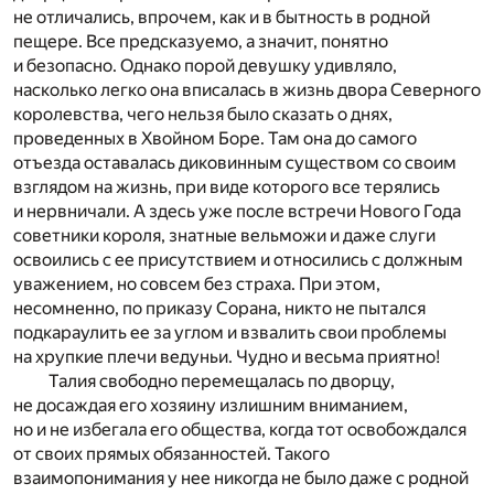
не отличались, впрочем, как и в бытность в родной
пещере. Все предсказуемо, а значит, понятно
и безопасно. Однако порой девушку удивляло,
насколько легко она вписалась в жизнь двора Северного
королевства, чего нельзя было сказать о днях,
проведенных в Хвойном Боре. Там она до самого
отъезда оставалась диковинным существом со своим
взглядом на жизнь, при виде которого все терялись
и нервничали. А здесь уже после встречи Нового Года
советники короля, знатные вельможи и даже слуги
освоились с ее присутствием и относились с должным
уважением, но совсем без страха. При этом,
несомненно, по приказу Сорана, никто не пытался
подкараулить ее за углом и взвалить свои проблемы
на хрупкие плечи ведуньи. Чудно и весьма приятно!
Талия свободно перемещалась по дворцу,
не досаждая его хозяину излишним вниманием,
но и не избегала его общества, когда тот освобождался
от своих прямых обязанностей. Такого
взаимопонимания у нее никогда не было даже с родной