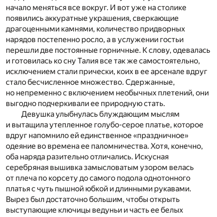
начало меняться все вокруг. И вот уже на столике
появились аккуратные украшения, сверкающие
драгоценными камнями, количество придворных
нарядов постепенно росло, а в услужении гостьи
перешли две постоянные горничные. К слову, одевалась
и готовилась ко сну Талия все так же самостоятельно,
исключением стали прически, коих в ее арсенале вдруг
стало бесчисленное множество. Сдержанные,
но непременно с включением необычных плетений, они
выгодно подчеркивали ее природную стать.
Девушка улыбнулась блуждающим мыслям
и вытащила утепленное голубо-серое платье, которое
вдруг напомнило ей единственное «праздничное»
одеяние во времена ее паломничества. Хотя, конечно,
оба наряда разительно отличались. Искусная
серебряная вышивка замысловатым узором велась
от плеча по корсету до самого подола однотонного
платья с чуть пышной юбкой и длинными рукавами.
Вырез был достаточно большим, чтобы открыть
выступающие ключицы ведуньи и часть ее белых