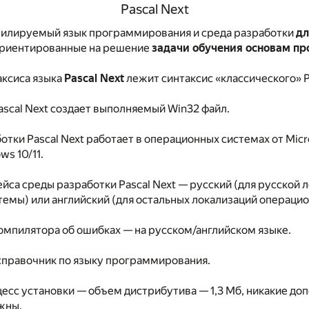
Pascal Next
мпилируемый язык программирования и среда разработки
дл
ориентированные на решение
задачи обучения основам п
аксиса языка
Pascal Next
лежит синтаксис «классического» P
scal Next создает выполняемый Win32 файл.
ботки Pascal Next работает в операционных системах от Mic
ws 10/11.
ейса среды разработки Pascal Next — русский (для русской 
емы) или английский (для остальных локализаций операцио
омпилятора об ошибках — на русском/английском языке.
справочник по языку программирования.
цесс установки — объем дистрибутива — 1,3 Мб, никакие д
жны.