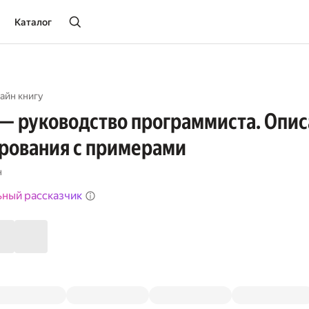
Каталог
айн книгу
t — руководство программиста. Опи
рования с примерами
н
ьный рассказчик