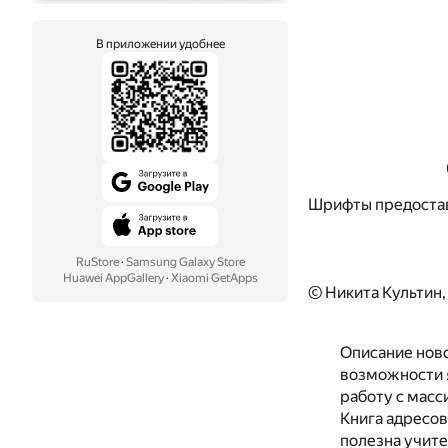
В приложении удобнее
Шрифты предоста
RuStore
·
Samsung Galaxy Store
Huawei AppGallery
·
Xiaomi GetApps
© Никита Культин,
Описание нов
возможности 
работу с масс
Книга адресов
полезна учите