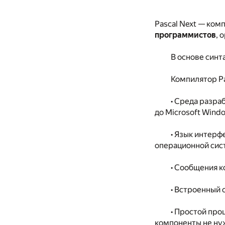
Pascal Next — ко
программистов
, 
В основе синт
Компилятор Pa
• Среда разра
до Microsoft Windo
• Язык интерф
операционной сист
• Сообщения к
• Встроенный 
• Простой про
компоненты не ну