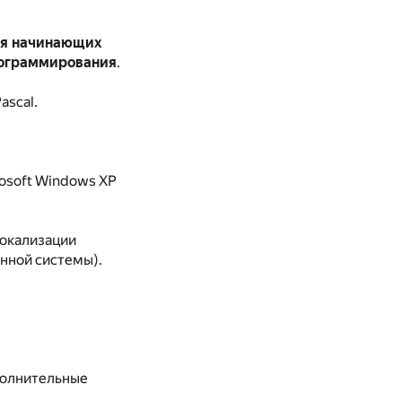
я начинающих
рограммирования
.
ascal.
rosoft Windows XP
локализации
нной системы).
ополнительные