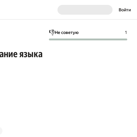
Войти
👎
Не советую
1
сание языка