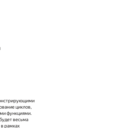
и
емонстрирующими
ование циклов,
ими функциями.
 будет весьма
 в рамках