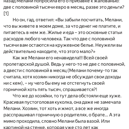
назад Мелани попросила его о прибавке к жалованью:
две с половиной тысячи евро в месяц, разве это деньги?
[1]
Но он, гад, ответил: «Вы забыли посчитать, Мелани,
что вы живете в моем доме, за что денег не платите, и
питаетесь в нем же. Жилье и еда – это основные статьи
расходов любого человека. Так что две с половиной
тысячи вам остаются на кружевное белье. Неужели вы
действительно находите, что этого мало?»
Как же Мелани его ненавидела!!! Всей своей
пролетарской душой. Ведь у него-то не две с половиной,
а двести с половиной в месяц (Мелани почему-то так
считала, хотя хозяин никогда не обсуждал свои доходы
ни с кем), – ну чего бы ему не отстегнуть своей
горничной хоть пять тысяч, спрашивается?!
Что же до хозяйки, то тут дела обстояли еще хуже.
Красивая пустоголовая куколка, она даже не замечала
Мелани. Хозяин, тот хоть и жмот, а все же иногда
расспрашивал горничную о родителях, о брате… А эта
мимо проходила, словно Мелани была вазой. Или
картиной на стенке, которая уже сто лет как