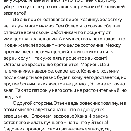
ему хорошие деньги, а если что, то Этьен к другому
уйдет: его уже не раз пытались переманить! С большей
зарплатой!
До сих пор он оставался верен хозяину: холостяку
не так уж много нужно. Тем более что хозяин обещал
отписать всем своим работникам по проценту от
имущества в завещании. А имущество у него такое, что
и один жалкий процент – это целое состояние! Между
прочим, жест весьма щедрый: помножить на пять
верных слуг – так уже пять процентов выходит!
Остальное красоточке достанется, Марион. Да и
племяннику, наверное, секретарю. Конечно, хозяину
после смерти все равно будет, кому чего достанется, но
другие богачи таких жестов не делают, Этьен это точно
знал. Так что патрон у него хоть и не расточительный, но
щедрый.
С другой стороны, Этьен ведь ровесник хозяину, и в
этом смысле надеяться на то, что он дождется
завещания… Впрочем, здоровье Жана-Франсуа
оставляло желать лучшего – не то что у Этьена!
Садовник проводил свои дни на свежем воздухе,