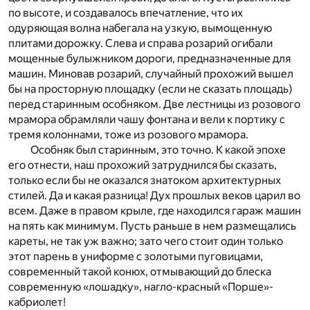
по высоте, и создавалось впечатление, что их
одуряющая волна набегала на узкую, вымощенную
плитами дорожку. Слева и справа розарий огибали
мощенные булыжником дороги, предназначенные для
машин. Миновав розарий, случайный прохожий вышел
бы на просторную площадку (если не сказать площадь)
перед старинным особняком. Две лестницы из розового
мрамора обрамляли чашу фонтана и вели к портику с
тремя колоннами, тоже из розового мрамора.
Особняк был старинным, это точно. К какой эпохе
его отнести, наш прохожий затруднился бы сказать,
только если бы не оказался знатоком архитектурных
стилей. Да и какая разница! Дух прошлых веков царил во
всем. Даже в правом крыле, где находился гараж машин
на пять как минимум. Пусть раньше в нем размещались
кареты, не так уж важно; зато чего стоит один только
этот парень в униформе с золотыми пуговицами,
современный такой конюх, отмывающий до блеска
современную «лошадку», нагло-красный «Порше»-
кабриолет!