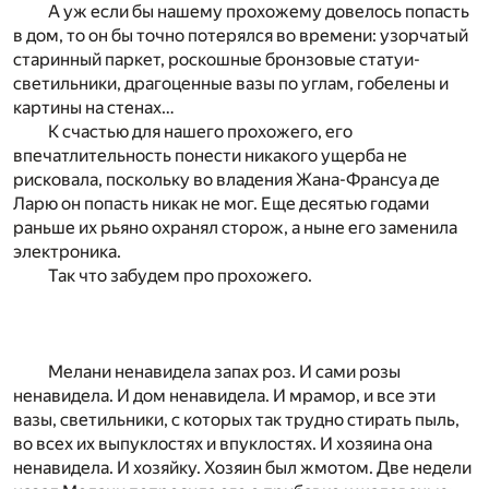
А уж если бы нашему прохожему довелось попасть
в дом, то он бы точно потерялся во времени: узорчатый
старинный паркет, роскошные бронзовые статуи-
светильники, драгоценные вазы по углам, гобелены и
картины на стенах…
К счастью для нашего прохожего, его
впечатлительность понести никакого ущерба не
рисковала, поскольку во владения Жана-Франсуа де
Ларю он попасть никак не мог. Еще десятью годами
раньше их рьяно охранял сторож, а ныне его заменила
электроника.
Так что забудем про прохожего.
Мелани ненавидела запах роз. И сами розы
ненавидела. И дом ненавидела. И мрамор, и все эти
вазы, светильники, с которых так трудно стирать пыль,
во всех их выпуклостях и впуклостях. И хозяина она
ненавидела. И хозяйку. Хозяин был жмотом. Две недели