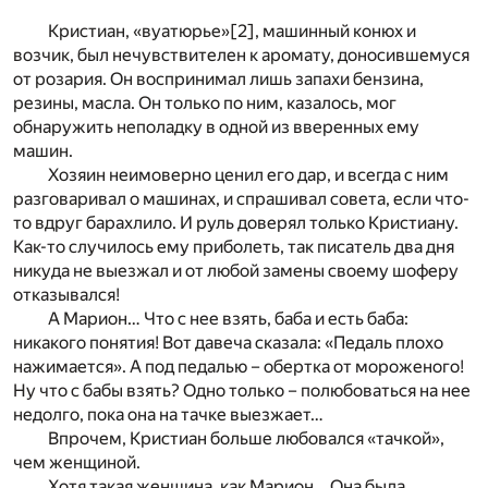
Кристиан, «вуатюрье»
[2]
, машинный конюх и
возчик, был нечувствителен к аромату, доносившемуся
от розария. Он воспринимал лишь запахи бензина,
резины, масла. Он только по ним, казалось, мог
обнаружить неполадку в одной из вверенных ему
машин.
Хозяин неимоверно ценил его дар, и всегда с ним
разговаривал о машинах, и спрашивал совета, если что-
то вдруг барахлило. И руль доверял только Кристиану.
Как-то случилось ему приболеть, так писатель два дня
никуда не выезжал и от любой замены своему шоферу
отказывался!
А Марион… Что с нее взять, баба и есть баба:
никакого понятия! Вот давеча сказала: «Педаль плохо
нажимается». А под педалью – обертка от мороженого!
Ну что с бабы взять? Одно только – полюбоваться на нее
недолго, пока она на тачке выезжает…
Впрочем, Кристиан больше любовался «тачкой»,
чем женщиной.
Хотя такая женщина, как Марион… Она была,