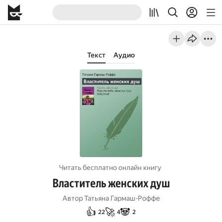
Текст
Аудио
Читать бесплатно онлайн книгу
Властитель женских душ
Автор
Татьяна Гармаш-Роффе
👍
🚀
🐼
22
4
2