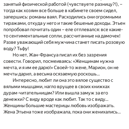
занятый физической работой (чувствуете разницу?!), –
тогда как хозяин все больше в кабинете своем сидел,
запершись: романы ваял. Расходились они огромными
тиражами, откуда у него и такие бешеные доходы. Этьен
попробовал почитать один – еле отплевался: все какие-
то сентиментальные сопли, рассчитанные на дамочек!
Разве уважающий себя мужчина станет писать розовую
воду? Тьфу!
Но нет, Жан-Франсуа писал их без зазрения
совести. Говорил, посмеиваясь: «Женщинам нужна
мечта, и я им ее дарю!» Своей-то жене, Марион, он не
мечты дарил, а весьма осязаемую роскошь…
Интересно, любит ли она это вялое существо с
вялыми мышцами, нагло врущее в своих книжках
дурам-читательницам? Или вышла замуж за его
денежки? С виду вроде как любит. Так то с виду…
Женщины большие мастерицы любовь изображать.
Жена Этьена тоже изображала, пока они женихались…