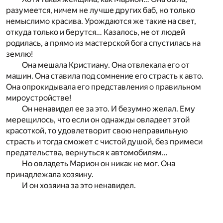
разумеется, ничем не лучше других баб, но только
немыслимо красива. Урождаются же такие на свет,
откуда только и берутся… Казалось, не от людей
родилась, а прямо из мастерской бога спустилась на
землю!
Она мешала Кристиану. Она отвлекала его от
машин. Она ставила под сомнение его страсть к авто.
Она опрокидывала его представления о правильном
мироустройстве!
Он ненавидел ее за это. И безумно желал. Ему
мерещилось, что если он однажды овладеет этой
красоткой, то удовлетворит свою неправильную
страсть и тогда сможет с чистой душой, без примеси
предательства, вернуться к автомобилям…
Но овладеть Марион он никак не мог. Она
принадлежала хозяину.
И он хозяина за это ненавидел.