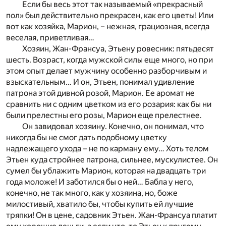
Если бы весь этот так называемый «прекрасный
пол» был действительно прекрасен, как его цветы! Или
вот как хозяйка, Марион, – нежная, грациозная, всегда
веселая, приветливая…
Хозяин, Жан-Франсуа, Этьену ровесник: пятьдесят
шесть. Возраст, когда мужской силы еще много, но при
этом опыт делает мужчину особенно разборчивым и
взыскательным… И он, Этьен, понимал удивление
патрона этой дивной розой, Марион. Ее аромат не
сравнить ни с одним цветком из его розария: как бы ни
были прелестны его розы, Марион еще прелестнее.
Он завидовал хозяину. Конечно, он понимал, что
никогда бы не смог дать подобному цветку
надлежащего ухода – не по карману ему… Хоть телом
Этьен куда стройнее патрона, сильнее, мускулистее. Он
сумел бы ублажить Марион, которая на двадцать три
года моложе! И заботился бы о ней… Бабла у него,
конечно, не так много, как у хозяина, но, боже
милостивый, хватило бы, чтобы купить ей лучшие
тряпки! Он в цене, садовник Этьен. Жан-Франсуа платит