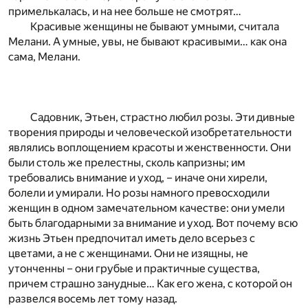
примелькалась, и на нее больше не смотрят…
Красивые женщины не бывают умными, считала
Мелани. А умные, увы, не бывают красивыми… как она
сама, Мелани.
Садовник, Этьен, страстно любил розы. Эти дивные
творения природы и человеческой изобретательности
являлись воплощением красоты и женственности. Они
были столь же прелестны, сколь капризны; им
требовались внимание и уход, – иначе они хирели,
болели и умирали. Но розы намного превосходили
женщин в одном замечательном качестве: они умели
быть благодарными за внимание и уход. Вот почему всю
жизнь Этьен предпочитал иметь дело всерьез с
цветами, а не с женщинами. Они не изящны, не
утонченны – они грубые и практичные существа,
причем страшно занудные… Как его жена, с которой он
развелся восемь лет тому назад.