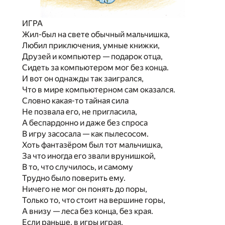
ИГРА
Ж
ил-был
на
свете обычный мальчишка,
Любил приключения, умные книжки,
Друзей
и
компьютер
—
подарок отца,
Сидеть
за
компьютером мог без конца.
И вот
он
однажды
так заигрался,
Что
в
мире компьютерном сам оказался.
Словно какая-то тайная сила
Не позвала его,
не
пригласила,
А беспардонно
и
даже без спроса
В игру засосала
—
как пылесосом.
Хоть фантазёром был тот мальчишка,
За что иногда его звали врунишкой,
В то, что случилось,
и
самому
Трудно было поверить ему.
Ничего
не
мог он понять
до
поры,
Только то, что стоит
на
вершине горы,
А внизу
—
леса без конца, без края.
Если раньше,
в
игры играя,