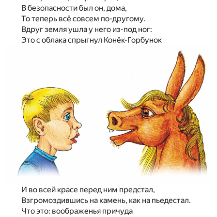
В безопасности был он, дома,
То теперь всё совсем по-другому.
Вдруг земля ушла
у
него из-под ног:
Это
с
облака спрыгнул Конёк-Горбунок
И
во
всей красе перед ним предстал,
Взгромоздившись
на
камень, как
на
пьедестал.
Что это: воображенья причуда