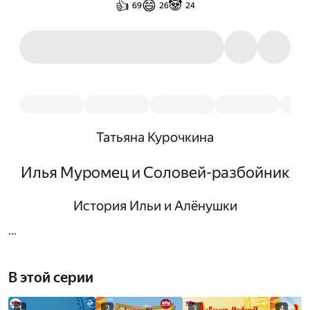
👍
😄
🐼
69
26
24
Татьяна Курочкина
Илья Муромец и Соловей-разбойник
История Ильи и Алёнушки
...
В этой серии
1
2
3
4