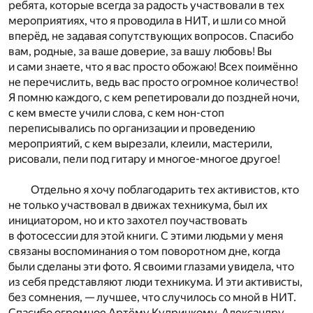
ребята, которые всегда за радость участвовали в тех
мероприятиях, что я проводила в НИТ, и шли со мной
вперёд, не задавая сопутствующих вопросов. Спасибо
вам, родные, за ваше доверие, за вашу любовь! Вы
и сами знаете, что я вас просто обожаю! Всех поимённо
не перечислить, ведь вас просто огромное количество!
Я помню каждого, с кем репетировали до поздней ночи,
с кем вместе учили слова, с кем нон-стоп
переписывались по организации и проведению
мероприятий, с кем вырезали, клеили, мастерили,
рисовали, пели под гитару и многое-многое другое!
Отдельно я хочу поблагодарить тех активистов, кто
не только участвовал в движах техникума, был их
инициатором, но и кто захотел поучаствовать
в фотосессии для этой книги. С этими людьми у меня
связаны воспоминания о том поворотном дне, когда
были сделаны эти фото. Я своими глазами увидела, что
из себя представляют люди техникума. И эти активисты,
без сомнения, — лучшее, что случилось со мной в НИТ.
Спасибо огромное Артёму Кудрицкому, Александру