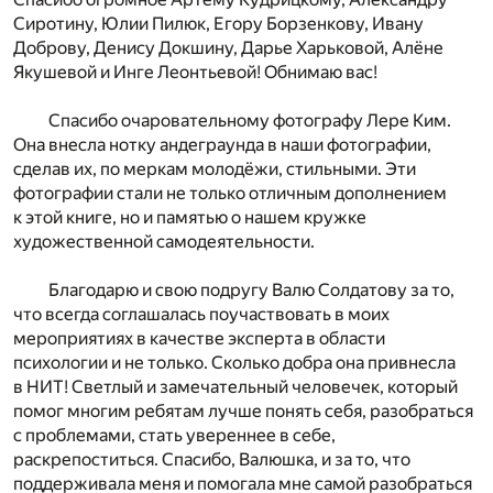
Сиротину, Юлии Пилюк, Егору Борзенкову, Ивану
Доброву, Денису Докшину, Дарье Харьковой, Алёне
Якушевой и Инге Леонтьевой! Обнимаю вас!
Спасибо очаровательному фотографу Лере Ким.
Она внесла нотку андеграунда в наши фотографии,
сделав их, по меркам молодёжи, стильными. Эти
фотографии стали не только отличным дополнением
к этой книге, но и памятью о нашем кружке
художественной самодеятельности.
Благодарю и свою подругу Валю Солдатову за то,
что всегда соглашалась поучаствовать в моих
мероприятиях в качестве эксперта в области
психологии и не только. Сколько добра она привнесла
в НИТ! Светлый и замечательный человечек, который
помог многим ребятам лучше понять себя, разобраться
с проблемами, стать увереннее в себе,
раскрепоститься. Спасибо, Валюшка, и за то, что
поддерживала меня и помогала мне самой разобраться