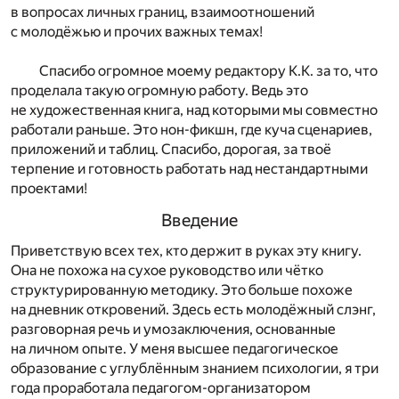
в вопросах личных границ, взаимоотношений
с молодёжью и прочих важных темах!
Спасибо огромное моему редактору К.К. за то, что
проделала такую огромную работу. Ведь это
не художественная книга, над которыми мы совместно
работали раньше. Это нон-фикшн, где куча сценариев,
приложений и таблиц. Спасибо, дорогая, за твоё
терпение и готовность работать над нестандартными
проектами!
Введение
Приветствую всех тех, кто держит в руках эту книгу.
Она не похожа на сухое руководство или чётко
структурированную методику. Это больше похоже
на дневник откровений. Здесь есть молодёжный слэнг,
разговорная речь и умозаключения, основанные
на личном опыте. У меня высшее педагогическое
образование с углублённым знанием психологии, я три
года проработала педагогом-организатором