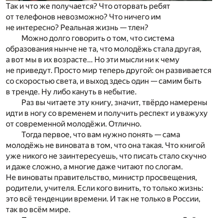
Так и что же получается? Что оторвать ребят
от телефонов невозможно? Что ничего им
не интересно? Реальная жизнь — тлен?
Можно долго говорить о том, что система
образования нынче не та, что молодёжь стала другая,
а вот мы в их возрасте… Но эти мысли ни к чему
не приведут. Просто мир теперь другой: он развивается
со скоростью света, и выход здесь один — самим быть
в тренде. Ну либо кануть в небытие.
Раз вы читаете эту книгу, значит, твёрдо намерены
идти в ногу со временем и получить респект и уважуху
от современной молодёжи. Отлично.
Тогда первое, что вам нужно понять — сама
молодёжь не виновата в том, что она такая. Что книгой
уже никого не заинтересуешь, что писать стало скучно
и даже сложно, а многие даже читают по слогам.
Не виноваты правительство, министр просвещения,
родители, учителя. Если кого винить, то только жизнь:
это всё тенденции времени. И так не только в России,
так во всём мире.