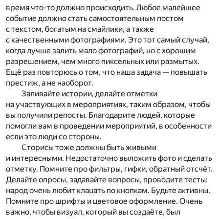
время что-то должно происходить. Любое малейшее
событие должно стать самостоятельным постом
с текстом, богатым на смайлики, а также
с качественными фотографиями. Это тот самый случай,
когда лучше залить мало фотографий, но с хорошим
разрешением, чем много пиксельных или размытых.
Ещё раз повторюсь о том, что наша задача — повышать
престиж, а не наоборот.
Заливайте истории, делайте отметки
на участвующих в мероприятиях, таким образом, чтобы
вы получили репосты. Благодарите людей, которые
помогли вам в проведении мероприятий, в особенности
если это люди со стороны.
Сторисы тоже должны быть живыми
и интересными. Недостаточно выложить фото и сделать
отметку. Помните про фильтры, гифки, обратный отсчёт.
Делайте опросы, задавайте вопросы, проводите тесты:
народ очень любит клацать по кнопкам. Будьте активны.
Помните про шрифты и цветовое оформление. Очень
важно, чтобы визуал, который вы создаёте, был