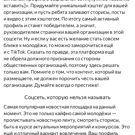
вставить]». Придумайте уникальный хэштег для вашей
организации, и пусть ребята заливают сторисы, посты
и видео с этим хэштегом. По итогу самый активный
профиль и станет победителем, а значит,
руководителем странички вашей организации в этой
соцсети. Ну и если у вас есть желание стать совсем
ближе к молодёжи, то можно заморочиться ещё
и с TikTok. Сказать по правде, эта платформа ещё
не обрела должного признания со стороны
общественных организаций, поэтому здесь решать
только вам. Помните о том, что контент, который вы
размещаете, не должен порочить честь вашей
организации. Думайте всегда о престиже!
Соцсеть, которую нельзя называть
Самая популярная новостная площадка на данный
момент. Это не только кайфно самой молодёжи —
пролистывать новостную ленту, смотреть сторисы,
быть в курсе актуальных мероприятий и конкурсов. Это
ещё и отличный вариант вовлечения. Ваш профиль