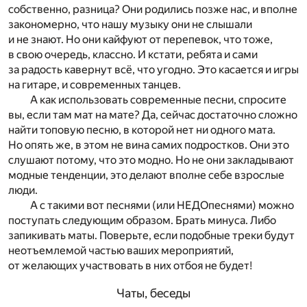
собственно, разница? Они родились позже нас, и вполне
закономерно, что нашу музыку они не слышали
и не знают. Но они кайфуют от перепевок, что тоже,
в свою очередь, классно. И кстати, ребята и сами
за радость кавернут всё, что угодно. Это касается и игры
на гитаре, и современных танцев.
А как использовать современные песни, спросите
вы, если там мат на мате? Да, сейчас достаточно сложно
найти топовую песню, в которой нет ни одного мата.
Но опять же, в этом не вина самих подростков. Они это
слушают потому, что это модно. Но не они закладывают
модные тенденции, это делают вполне себе взрослые
люди.
А с такими вот песнями (или НЕДОпеснями) можно
поступать следующим образом. Брать минуса. Либо
запикивать маты. Поверьте, если подобные треки будут
неотъемлемой частью ваших мероприятий,
от желающих участвовать в них отбоя не будет!
Чаты, беседы