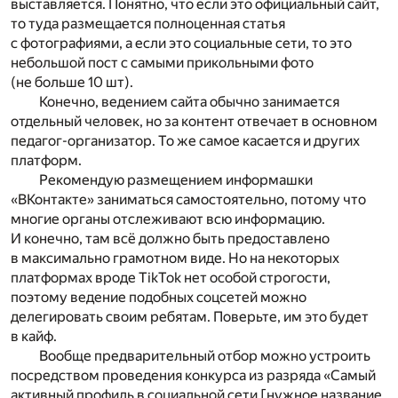
выставляется. Понятно, что если это официальный сайт,
то туда размещается полноценная статья
с фотографиями, а если это социальные сети, то это
небольшой пост с самыми прикольными фото
(не больше 10 шт).
Конечно, ведением сайта обычно занимается
отдельный человек, но за контент отвечает в основном
педагог-организатор. То же самое касается и других
платформ.
Рекомендую размещением информашки
«ВКонтакте» заниматься самостоятельно, потому что
многие органы отслеживают всю информацию.
И конечно, там всё должно быть предоставлено
в максимально грамотном виде. Но на некоторых
платформах вроде TikTok нет особой строгости,
поэтому ведение подобных соцсетей можно
делегировать своим ребятам. Поверьте, им это будет
в кайф.
Вообще предварительный отбор можно устроить
посредством проведения конкурса из разряда «Самый
активный профиль в социальной сети [нужное название