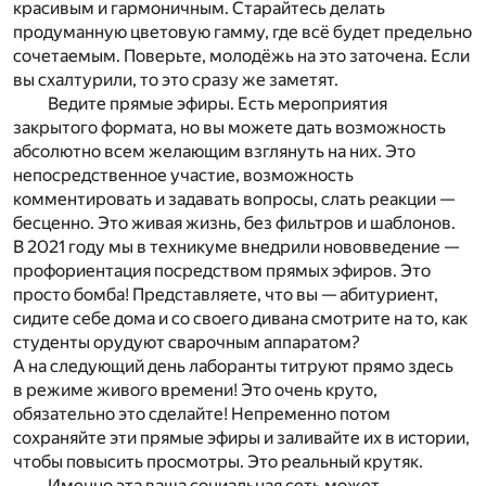
красивым и гармоничным. Старайтесь делать
продуманную цветовую гамму, где всё будет предельно
сочетаемым. Поверьте, молодёжь на это заточена. Если
вы схалтурили, то это сразу же заметят.
Ведите прямые эфиры. Есть мероприятия
закрытого формата, но вы можете дать возможность
абсолютно всем желающим взглянуть на них. Это
непосредственное участие, возможность
комментировать и задавать вопросы, слать реакции —
бесценно. Это живая жизнь, без фильтров и шаблонов.
В 2021 году мы в техникуме внедрили нововведение —
профориентация посредством прямых эфиров. Это
просто бомба! Представляете, что вы — абитуриент,
сидите себе дома и со своего дивана смотрите на то, как
студенты орудуют сварочным аппаратом?
А на следующий день лаборанты титруют прямо здесь
в режиме живого времени! Это очень круто,
обязательно это сделайте! Непременно потом
сохраняйте эти прямые эфиры и заливайте их в истории,
чтобы повысить просмотры. Это реальный крутяк.
Именно эта ваша социальная сеть может