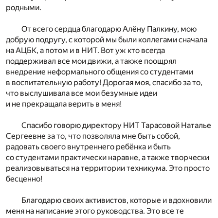
родными.
От всего сердца благодарю Алёну Палкину, мою
добрую подругу, с которой мы были коллегами сначала
на АЦБК, а потом и в НИТ. Вот уж кто всегда
поддерживал все мои движи, а также поощрял
внедрение неформального общения со студентами
в воспитательную работу! Дорогая моя, спасибо за то,
что выслушивала все мои безумные идеи
и не прекращала верить в меня!
Спасибо говорю директору НИТ Тарасовой Наталье
Сергеевне за то, что позволяла мне быть собой,
радовать своего внутреннего ребёнка и быть
со студентами практически наравне, а также творчески
реализовываться на территории техникума. Это просто
бесценно!
Благодарю своих активистов, которые и вдохновили
меня на написание этого руководства. Это все те