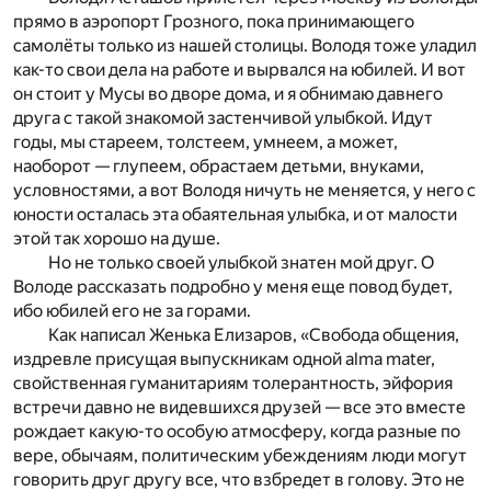
прямо в аэропорт Грозного, пока принимающего
самолёты только из нашей столицы. Володя тоже уладил
как-то свои дела на работе и вырвался на юбилей. И вот
он стоит у Мусы во дворе дома, и я обнимаю давнего
друга с такой знакомой застенчивой улыбкой. Идут
годы, мы стареем, толстеем, умнеем, а может,
наоборот — глупеем, обрастаем детьми, внуками,
условностями, а вот Володя ничуть не меняется, у него с
юности осталась эта обаятельная улыбка, и от малости
этой так хорошо на душе.
Но не только своей улыбкой знатен мой друг. О
Володе рассказать подробно у меня еще повод будет,
ибо юбилей его не за горами.
Как написал Женька Елизаров, «Свобода общения,
издревле присущая выпускникам одной alma mater,
свойственная гуманитариям толерантность, эйфория
встречи давно не видевшихся друзей — все это вместе
рождает какую-то особую атмосферу, когда разные по
вере, обычаям, политическим убеждениям люди могут
говорить друг другу все, что взбредет в голову. Это не