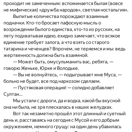
проходит не замеченным: вспоминается былая (вовсе
не мифическая) «дружба народов», светлая ностальгия».
Выпитые количества порождают взаимные
подначки. Кто-то бросает пафосную мысль о
возрождении былого единства, кто-то из русских, на
лету подхватывая идею, ехидно замечает, что всякое
единение требует залога, а что взять со старого
татарина и чеченцев? Впрочем, не теряемся и мы: ведь
жертвенность должна быть взаимной.
— Может быть, омусульманить вас, ребята, —
говорю Женьке, Юрке и Володьке.
— Вы не волнуйтесь, — подыгрывает мне Муса, —
больно не будет, все под наркозом сделаем.
— Пустяковая операция! — солидно добавляет
Султан…
Мы устали с дороги, да и водка, какой бы вкусной
она ни была, не зря плескалась в наших желудках.
Вот так незаметно прошёл этот длинный и суетный
день и, расставаясь на сегодня с Мусой и его добрым
окружением, немного грущу: на один день убавилась