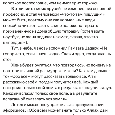
короткое послесловие, чем неимоверно горжусь.
В отличие от моих друзей, не изменивших основной
профессии, я стал человеком «что-то там пишущим»,
может быть, поэтому они как нормальные люди
спокойно читают газеты, а мне положено терзать
прихваченную из дома общую тетрадку (хотел взять
ноутбук, но жена подняла на смех, сказав, что это
выпендрёж).
Тут, в небе, я вновь вспомнил Гамзата Цадасу: «Не
говори сто, если знаешь одно. Скажи одно, когда знаешь
сто».
Жена будет ругаться, что повторяюсь, но почему не
повторить лишний раз мудрые мысли? Как там дальше-
то? «Обо всём могут рассказать только все. А ты
расскажи о своём, тогда и получится всё. Каждый
построил только свой дом, а в результате получился аул.
Каждый вспахал только свое поле, а в результате
вспаханной оказалась вся земля».
Летел и мысленно упражнялся в придумывании
афоризмов: «Обо всём может знать только Аллах, да и