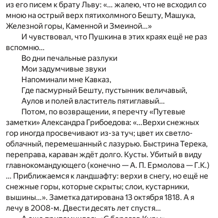
из его писем к брату Льву: «… жалею, что не всходил со
мною на острый верх пятихолмного Бешту, Машука,
Железной горы, Каменной и Змеиной…»
И чувствовал, что Пушкина в этих краях ещё не раз
вспомню…
Во дни печальные разлуки
Мои задумчивые звуки
Напоминали мне Кавказ,
Где пасмурный Бешту, пустынник величавый,
Аулов и полей властитель пятиглавый…
Потом, по возвращении, я перечту «Путевые
заметки» Александра Грибоедова: «…Верхи снежных
гор иногда просвечивают из-за туч; цвет их светло-
облачный, перемешанный с лазурью. Быстрина Терека,
переправа, караван ждёт долго. Кусты. Убитый в виду
главнокомандующего (конечно — А. П. Ермолова — Г.К.)
… Приближаемся к ландшафту: верхи в снегу, но ещё не
снежные горы, которые скрыты; слои, кустарники,
вышины…». Заметка датирована 13 октября 1818. А я
лечу в 2008-м. Двести десять лет спустя…