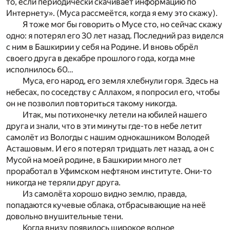
то, если периодически скачивает информацию по
Интернету». (Муса рассмеётся, когда я ему это скажу).
Я тоже мог бы говорить о Мусе сто, но сейчас скажу
одно: я потерял его 30 лет назад. Последний раз виделся
с ним в Башкирии у себя на Родине. И вновь обрёл
своего друга в декабре прошлого года, когда мне
исполнилось 60…
Муса, его народ, его земля хлебнули горя. Здесь на
небесах, по соседству с Аллахом, я попросил его, чтобы
он не позволил повториться такому никогда.
Итак, мы потихонечку летели на юбилей нашего
друга и знали, что в эти минуты где-то в небе летит
самолёт из Вологды с нашим однокашником Володей
Асташовым. И его я потерял тридцать лет назад, а он с
Мусой на моей родине, в Башкирии много лет
проработал в Уфимском нефтяном институте. Они-то
никогда не теряли друг друга.
Из самолёта хорошо видно землю, правда,
попадаются кучевые облака, отбрасывающие на неё
довольно внушительные тени.
Когда внизу появилось широкое водное