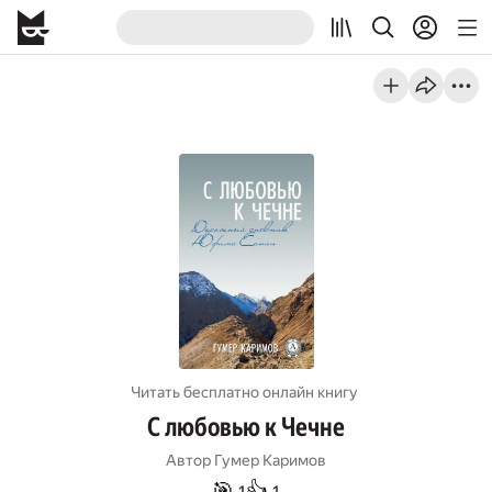
Читать бесплатно онлайн книгу
С любовью к Чечне
Автор
Гумер Каримов
🎯
👍
1
1