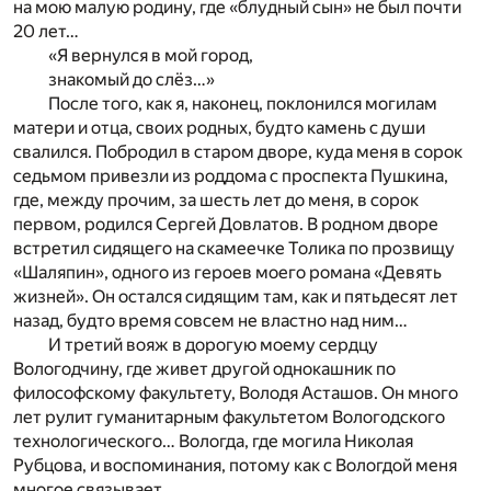
на мою малую родину, где «блудный сын» не был почти
20 лет…
«Я вернулся в мой город,
знакомый до слёз…»
После того, как я, наконец, поклонился могилам
матери и отца, своих родных, будто камень с души
свалился. Побродил в старом дворе, куда меня в сорок
седьмом привезли из роддома с проспекта Пушкина,
где, между прочим, за шесть лет до меня, в сорок
первом, родился Сергей Довлатов. В родном дворе
встретил сидящего на скамеечке Толика по прозвищу
«Шаляпин», одного из героев моего романа «Девять
жизней». Он остался сидящим там, как и пятьдесят лет
назад, будто время совсем не властно над ним…
И третий вояж в дорогую моему сердцу
Вологодчину, где живет другой однокашник по
философскому факультету, Володя Асташов. Он много
лет рулит гуманитарным факультетом Вологодского
технологического… Вологда, где могила Николая
Рубцова, и воспоминания, потому как с Вологдой меня
многое связывает…