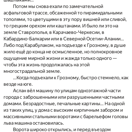
Потом мы снова ехали по замечательной
асфальтовой трассе, обсаженной то пирамидальными
тополями, то цветущими в эту пору вишней или сливой,
то грецким орехом или каштанами. И было ли это на
земле Ставрополья, в Карачаево-Черкесии, в
Кабардино-Балкарии или в Северной Осетии-Алании…
Либо под Карабулаком, на подъезде к Грозному, в душе
жило ещё до конца не осмысленное, но полнокровное
ощущение мирной жизни и жажда только одного —
чтобы эта жизнь продолжалась на этой
многострадальной земле.
…Когда подъехали к Грозному, быстро стемнело, как
везде на юге.
Аслан вёл машину по улицам одноэтажной части
города с заброшенными или разрушенными частными
домами. Безрадостные, печальные картины… На одной
из таких улиц, у дома с высоким кирпичным забором и
массивными стальными воротами с барельефом головы
льва машина остановилась.
Ворота широко открылись, и перед въездом