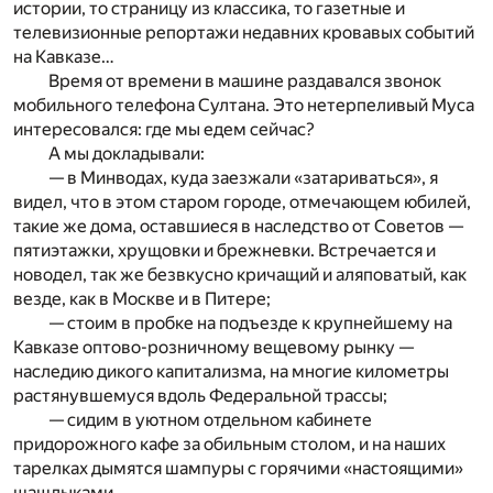
истории, то страницу из классика, то газетные и
телевизионные репортажи недавних кровавых событий
на Кавказе…
Время от времени в машине раздавался звонок
мобильного телефона Султана. Это нетерпеливый Муса
интересовался: где мы едем сейчас?
А мы докладывали:
— в Минводах, куда заезжали «затариваться», я
видел, что в этом старом городе, отмечающем юбилей,
такие же дома, оставшиеся в наследство от Советов —
пятиэтажки, хрущовки и брежневки. Встречается и
новодел, так же безвкусно кричащий и аляповатый, как
везде, как в Москве и в Питере;
— стоим в пробке на подъезде к крупнейшему на
Кавказе оптово-розничному вещевому рынку —
наследию дикого капитализма, на многие километры
растянувшемуся вдоль Федеральной трассы;
— сидим в уютном отдельном кабинете
придорожного кафе за обильным столом, и на наших
тарелках дымятся шампуры с горячими «настоящими»
шашлыками…