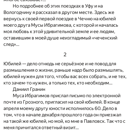
Но подробнее об этих поездках в Уфу и на
Вологодчину я рассказал в другом месте. Здесь же
вернусь к своей первой поездке в Чечню на юбилей
моего друга Мусы Ибрагимова, с которой и началась
моя любовь к этой удивительной земле и ее людям,
оставившим в моей душе неизгладимый «чеченский
след»…
2
Юбилей — дело отнюдь не серьёзное и не повод для
размышления о жизни, раньше надо было размышлять,
юбилей нужен для того, чтобы вас всех собрать, и не тех,
кто зачем-то нужен, а только тех, кто необходим…
Даниил Гранин
Муса Ибрагимов прислал письмо по электронной
почте из Грозного, пригласил на свой юбилей. В конце
апреля моему другу юности исполнилось 60. Дело в
том, что в начале декабря прошлого года он приезжал
на такой же юбилей, но мой, ко мне в Павловск. Так что с
меня причитался ответный визит…