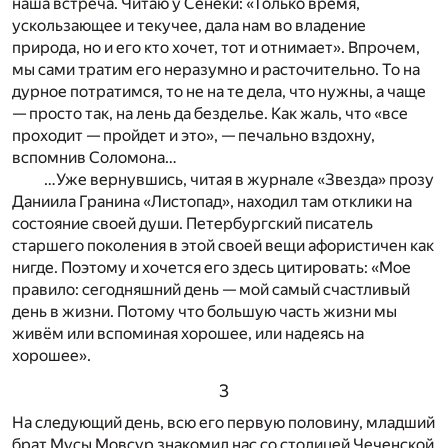
наша встреча. Читаю у Сенеки: «Только время,
ускользающее и текучее, дала нам во владение
природа, но и его кто хочет, тот и отнимает». Впрочем,
мы сами тратим его неразумно и расточительно. То на
дурное потратимся, то не на те дела, что нужны, а чаще
— просто так, на лень да безделье. Как жаль, что «все
проходит — пройдет и это», — печально вздохну,
вспомнив Соломона…
…Уже вернувшись, читая в журнале «Звезда» прозу
Даниила Гранина «Листопад», находил там отклики на
состояние своей души. Петербургский писатель
старшего поколения в этой своей вещи афористичен как
нигде. Поэтому и хочется его здесь цитировать: «Мое
правило: сегодняшний день — мой самый счастливый
день в жизни. Потому что большую часть жизни мы
живём или вспоминая хорошее, или надеясь на
хорошее».
3
На следующий день, всю его первую половину, младший
брат Мусы Мовсур знакомил нас со столицей Чеченской