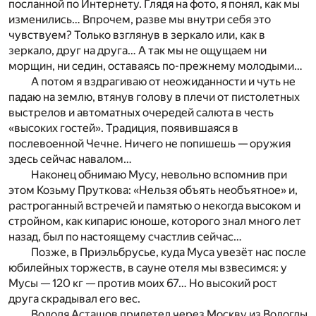
посланной по Интернету. Глядя на фото, я понял, как мы
изменились… Впрочем, разве мы внутри себя это
чувствуем? Только взглянув в зеркало или, как в
зеркало, друг на друга… А так мы не ощущаем ни
морщин, ни седин, оставаясь по-прежнему молодыми…
А потом я вздрагиваю от неожиданности и чуть не
падаю на землю, втянув голову в плечи от пистолетных
выстрелов и автоматных очередей салюта в честь
«высоких гостей». Традиция, появившаяся в
послевоенной Чечне. Ничего не попишешь — оружия
здесь сейчас навалом…
Наконец обнимаю Мусу, невольно вспомнив при
этом Козьму Пруткова: «Нельзя объять необъятное» и,
растроганный встречей и памятью о некогда высоком и
стройном, как кипарис юноше, которого знал много лет
назад, был по настоящему счастлив сейчас…
Позже, в Приэльбрусье, куда Муса увезёт нас после
юбилейных торжеств, в сауне отеля мы взвесимся: у
Мусы — 120 кг — против моих 67… Но высокий рост
друга скрадывал его вес.
Володя Асташов прилетел через Москву из Вологды