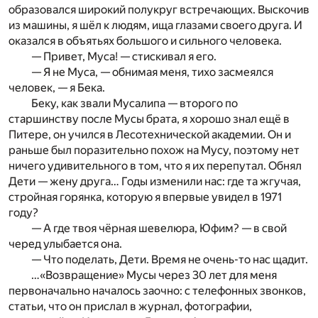
образовался широкий полукруг встречающих. Выскочив
из машины, я шёл к людям, ища глазами своего друга. И
оказался в объятьях большого и сильного человека.
— Привет, Муса! — стискивал я его.
— Я не Муса, — обнимая меня, тихо засмеялся
человек, — я Бека.
Беку, как звали Мусалипа — второго по
старшинству после Мусы брата, я хорошо знал ещё в
Питере, он учился в Лесотехнической академии. Он и
раньше был поразительно похож на Мусу, поэтому нет
ничего удивительного в том, что я их перепутал. Обнял
Дети — жену друга… Годы изменили нас: где та жгучая,
стройная горянка, которую я впервые увидел в 1971
году?
— А где твоя чёрная шевелюра, Юфим? — в свой
черед улыбается она.
— Что поделать, Дети. Время не очень-то нас щадит.
…«Возвращение» Мусы через 30 лет для меня
первоначально началось заочно: с телефонных звонков,
статьи, что он прислал в журнал, фотографии,