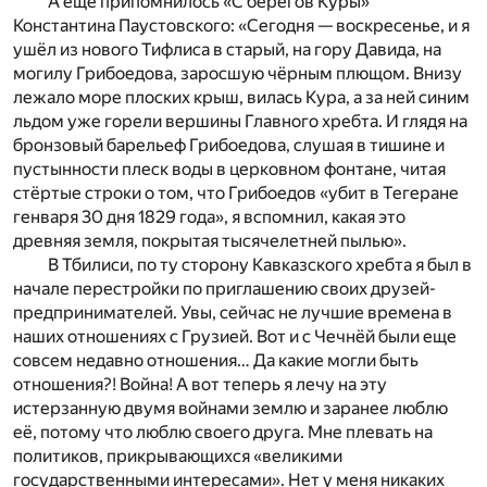
А еще припомнилось «С берегов Куры»
Константина Паустовского: «Сегодня — воскресенье, и я
ушёл из нового Тифлиса в старый, на гору Давида, на
могилу Грибоедова, заросшую чёрным плющом. Внизу
лежало море плоских крыш, вилась Кура, а за ней синим
льдом уже горели вершины Главного хребта. И глядя на
бронзовый барельеф Грибоедова, слушая в тишине и
пустынности плеск воды в церковном фонтане, читая
стёртые строки о том, что Грибоедов «убит в Тегеране
генваря 30 дня 1829 года», я вспомнил, какая это
древняя земля, покрытая тысячелетней пылью».
В Тбилиси, по ту сторону Кавказского хребта я был в
начале перестройки по приглашению своих друзей-
предпринимателей. Увы, сейчас не лучшие времена в
наших отношениях с Грузией. Вот и с Чечнёй были еще
совсем недавно отношения… Да какие могли быть
отношения?! Война! А вот теперь я лечу на эту
истерзанную двумя войнами землю и заранее люблю
её, потому что люблю своего друга. Мне плевать на
политиков, прикрывающихся «великими
государственными интересами». Нет у меня никаких