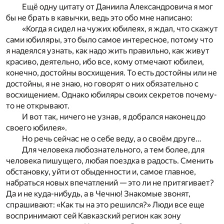
Ещё одну цитату от Даниила Александровича я мог
бы не брать в кавычки, ведь это обо мне написано:
«Когда я сидел на чужих юбилеях, я ждал, что скажут
сами юбиляры, это было самое интересное, потому что
я надеялся узнать, как надо жить правильно, как живут
красиво, деятельно, ибо все, кому отмечают юбилеи,
конечно, достойны восхищения. То есть достойны или не
достойны, я не знаю, но говорят о них обязательно с
восхищением. Однако юбиляры своих секретов почему-
то не открывают.
И вот так, ничего не узнав, я добрался наконец до
своего юбилея».
Но речь сейчас не о себе веду, а о своём друге…
Для человека любознательного, а тем более, для
человека пишущего, любая поездка в радость. Сменить
обстановку, уйти от обыденности и, самое главное,
набраться новых впечатлений — это ли не притягивает?
Да и не куда-нибудь, а в Чечню! Знакомые звонят,
спрашивают: «Как ты на это решился?» Люди все еще
воспринимают сей Кавказский регион как зону