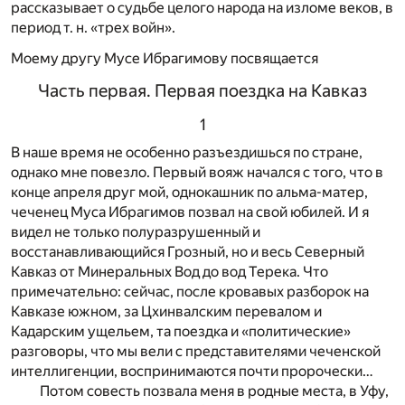
рассказывает о судьбе целого народа на изломе веков, в
период т. н. «трех войн».
Моему другу Мусе Ибрагимову посвящается
Часть первая. Первая поездка на Кавказ
1
В наше время не особенно разъездишься по стране,
однако мне повезло. Первый вояж начался с того, что в
конце апреля друг мой, однокашник по альма-матер,
чеченец Муса Ибрагимов позвал на свой юбилей. И я
видел не только полуразрушенный и
восстанавливающийся Грозный, но и весь Северный
Кавказ от Минеральных Вод до вод Терека. Что
примечательно: сейчас, после кровавых разборок на
Кавказе южном, за Цхинвалским перевалом и
Кадарским ущельем, та поездка и «политические»
разговоры, что мы вели с представителями чеченской
интеллигенции, воспринимаются почти пророчески…
Потом совесть позвала меня в родные места, в Уфу,