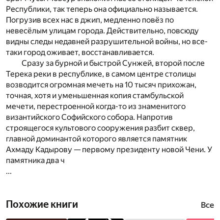
Республики, так теперь она официально называется.
Погрузив всех нас в джип, медленно повёз по
невесёлым улицам города. Действительно, повсюду
видны следы недавней разрушительной войны, но все-
таки город оживает, восстанавливается.
Сразу за бурной и быстрой Сунжей, второй после
Терека реки в республике, в самом центре столицы
возводится огромная мечеть на 10 тысяч прихожан,
точная, хотя и уменьшенная копия стамбульской
мечети, перестроенной когда-то из знаменитого
византийского Софийского собора. Напротив
строящегося культового сооружения разбит сквер,
главной доминантой которого является памятник
Ахмаду Кадырову — первому президенту новой Чени. У
памятника два ч
...
Похожие книги
Все