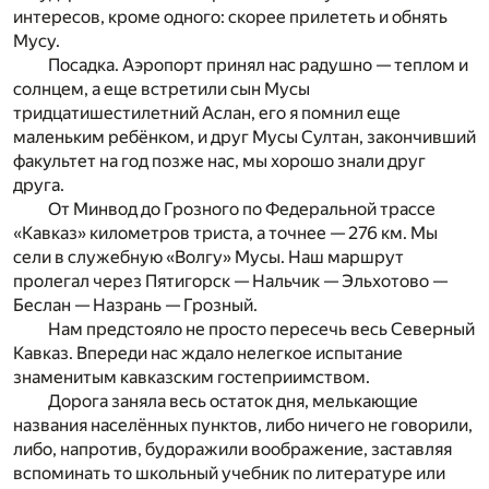
интересов, кроме одного: скорее прилететь и обнять
Мусу.
Посадка. Аэропорт принял нас радушно — теплом и
солнцем, а еще встретили сын Мусы
тридцатишестилетний Аслан, его я помнил еще
маленьким ребёнком, и друг Мусы Султан, закончивший
факультет на год позже нас, мы хорошо знали друг
друга.
От Минвод до Грозного по Федеральной трассе
«Кавказ» километров триста, а точнее — 276 км. Мы
сели в служебную «Волгу» Мусы. Наш маршрут
пролегал через Пятигорск — Нальчик — Эльхотово —
Беслан — Назрань — Грозный.
Нам предстояло не просто пересечь весь Северный
Кавказ. Впереди нас ждало нелегкое испытание
знаменитым кавказским гостеприимством.
Дорога заняла весь остаток дня, мелькающие
названия населённых пунктов, либо ничего не говорили,
либо, напротив, будоражили воображение, заставляя
вспоминать то школьный учебник по литературе или