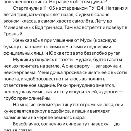
повышенного риска. Но разве я об этом думал?
Стартанули в 11–05 на стареньком ТУ-134. На таких я
летал тридцать-сорок лет назад. Сидим в салоне
эконом-класса, в самом хвосте самолёта. Лёту до
Минеральных Вод три часа. Там нас встретят и повезут в
Грозный.
Женька забыл приглашение от Мусы (красивую
бумагу с парламентскими печатями и подписями
официальных лиц), и Юрка его за это беззлобно ругал.
Мужики уткнулись в газеты. Чудаки, будто газеты
нельзя почитать на земле. А она сверху — загадочна и
неисчерпаема. Меня дочка просила снимать её с высоты
полета, и я добросовестно пытаюсь выполнить
ответственное задание. Реки причудливо змеятся,
непредсказуемые, как и всё у искусителей, а дороги —
грубо прямолинейны.
На многие километры тянутся огромные леса, они
кучерявятся вокруг водоёмов, а пашни выглядят
залысинами на черепе земного шара.
Безоблачно, солнечно и синева тут наверху — до
рези в глазах.