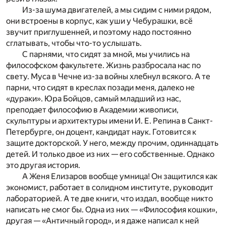
Из-за шума двигателей, а мы сидим с ними рядом,
они встроены в корпус, как уши у Чебурашки, всё
звучит приглушенней, и поэтому надо постоянно
сглатывать, чтобы что-то услышать.
С парнями, что сидят за мной, мы учились на
философском факультете. Жизнь разбросала нас по
свету. Муса в Чечне из-за войны хлебнул всякого. А те
парни, что сидят в креслах позади меня, далеко не
«дураки». Юра Бойцов, самый младший из нас,
преподает философию в Академии живописи,
скульптуры и архитектуры имени И. Е. Репина в Санкт-
Петербурге, он доцент, кандидат наук. Готовится к
защите докторской. У него, между прочим, одиннадцать
детей. И только двое из них — его собственные. Однако
это другая история.
А Женя Елизаров вообще умница! Он защитился как
экономист, работает в солидном институте, руководит
лабораторией. А те две книги, что издал, вообще никто
написать не смог бы. Одна из них — «Философия кошки»,
другая — «Античный город», и я даже написал к ней