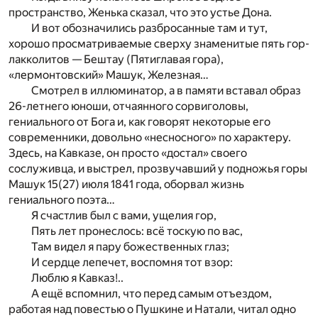
пространство, Женька сказал, что это устье Дона.
И вот обозначились разбросанные там и тут,
хорошо просматриваемые сверху знаменитые пять гор-
лакколитов — Бештау (Пятиглавая гора),
«лермонтовский» Машук, Железная…
Смотрел в иллюминатор, а в памяти вставал образ
26-летнего юноши, отчаянного сорвиголовы,
гениального от Бога и, как говорят некоторые его
современники, довольно «несносного» по характеру.
Здесь, на Кавказе, он просто «достал» своего
сослуживца, и выстрел, прозвучавший у подножья горы
Машук 15(27) июля 1841 года, оборвал жизнь
гениального поэта…
Я счастлив был с вами, ущелия гор,
Пять лет пронеслось: всё тоскую по вас,
Там видел я пару божественных глаз;
И сердце лепечет, воспомня тот взор:
Люблю я Кавказ!..
А ещё вспомнил, что перед самым отъездом,
работая над повестью о Пушкине и Натали, читал одно