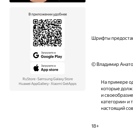
В приложении удобнее
Шрифты предоста
© Владимир Анато
RuStore
·
Samsung Galaxy Store
На примере о
Huawei AppGallery
·
Xiaomi GetApps
которые должн
и своеобразие
категории» и 
настоящий со
18+