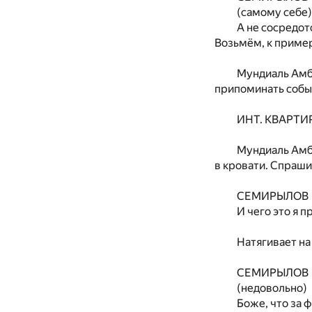
(самому себе)
А не сосредот
Возьмём, к пример
Мундиаль Амба
припоминать собы
ИНТ. КВАРТИ
Мундиаль Амба
в кровати. Спраши
СЕМИРЫЛОВ
И чего это я п
Натягивает на
СЕМИРЫЛОВ
(недовольно)
Боже, что за 