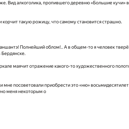
же. Вид алкоголика, пропившего деревню «Большие кучи» 
 корчит такую рожицу, что самому становится страшно.
аншантэ! Полнейший облом!.. А в общем-то я человек тверёз
в Бердянске.
еркале маячит отражение какого-то художественного полот
ки мне посоветовали приобрести это «ню» восьмидесятиле
но меня некоторым о