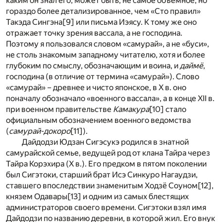
каким он знал его, может быть, не самое объемное, но
гораздо более детализированное, чем «Сто правил»
Такэда Сингэна
[9]
или письма Иэясу. К тому же оно
отражает точку зрения вассала, а не господина.
Поэтому я пользовался словом «самурай», а не «буси»,
не столь знакомым западному читателю, хотя и более
глубоким по смыслу, обозначающим и воина, и
даймё
,
господина (в отличие от термина «самурай»). Слово
«самурай» – древнее и чисто японское, в X в. оно
поначалу обозначало «военного вассала», а в конце XII в.
при военном правительстве
Камакура
[10]
стало
официальным обозначением военного ведомства
(
самурай-докоро
[11]
).
Дайдодзи Юдзан Сигэсукэ родился в знатной
самурайской семье, ведущей род от клана Тайра через
Тайра Корэхира (Х в.). Его предком в пятом поколении
был Сигэтоки, старший брат Исэ Синкуро Нагаудзи,
ставшего впоследствии знаменитым Ходзё Соуном
[12]
,
князем Одавары
[13]
и одним из самых блестящих
администраторов своего времени. Сигэтоки взял имя
Дайдодзи по названию деревни, в которой жил. Его внук