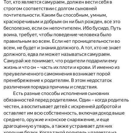
Тот, кто является самураем, должен вести себя в
строгом соответствии с долгом сыновней
почтительности. Каким бы способным, умным,
красноречивым и добрым он ни был рожден, все это
бесполезно, если он непочтителен. Ибо бусидо, Путь
воина, требует, чтобы поведение человека было
правильным во всем. Если нет проницательности во
всем, не будет и знания должного. А тот, кто не знает
должного, едва ли может называться самураем.
Самурай же понимает, что родители подарили ему
жизнь и что он – часть их плоти и крови. И именно из
преувеличенного самомнения возникает порой
пренебрежение к родителям. В этом недостаток
различения порядка причины и следствия.
Есть разные способы исполнения сыновних
обязанностей перед родителями. Один – когда родитель
честен, а воспитывает детей с искренней добротой и
оставляет им всю собственность, включая доход выше
среднего, оружие и конское снаряжение, и еще
драгоценную утварь, а также устраивает для них
хорошие браки. Когда такой родитель удаляется на