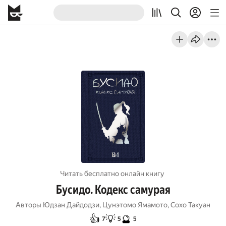
Читать бесплатно онлайн книгу
Бусидо. Кодекс самурая
Авторы
Юдзан Дайдодзи
,
Цунэтомо Ямамото
,
Сохо Такуан
👍
💡
🔮
7
5
5