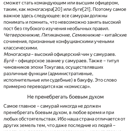
сможет стать командующим или высшим офицером,
таким, как
моногасира
[20]
или
буге
[21]
. Поэтому самое
важное здесь следующее: все самураи должны
понимать и помнить, что невозможно занять высокий
пост без глубокого изучения необычных правил.
Четверокнижие, Пятиканоние, Семикнижие
– китайские
сочинения, признанные конфуцианскими учеными
классическими.
Моногасира
– высокий офицерский чин у самураев.
Бугё
– офицерское звание у самураев. Также – титул
чиновников эпохи Токугава, осуществлявших
различные функции (административные,
исполнительные или судебные) в бакуфу. Это слово
примерно переводится как «комиссар».
Не пренебрегать боевым духом
Самое главное – самурай никогда не должен
пренебрегать боевым духом, в любое время и при
любых обстоятельствах. Ибо наша страна отличается от
других земель тем, что даже последние из людей –