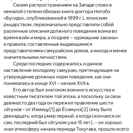
Своим распространением на Западе слово в
немалой степени обязано книге доктора Нитобэ
«Бусидо», опубликованной в 1899 г.), японским
рыцарством, первоначально представляли собой
различные описания должного поведения воина во
время войн и мира, а позднее – «домашние законы»
и правила, составленные выдающимися
представителями самурайских домов, а иногда и менее
значительными личностями.
Среди последних содержалось и данное
наставление молодому самураю, претендующее на
утверждение должных норм поведения, как они
понимались в конце XVI – начале XVII в.
Его автор был знатоком военного искусства и
известным писателем той эпохи, а поскольку за свои
девяносто два года он пережил правление шести
сёгунов
– от Иэмицу
[1]
до Ёсимунэ
[2]
(ему было
двенадцать, когда умер первый, а когда скончался он
сам, последний был сёгуном уже 15 лет), – он хорошо
знал атмосферу начала периода Токугава, прошло всего