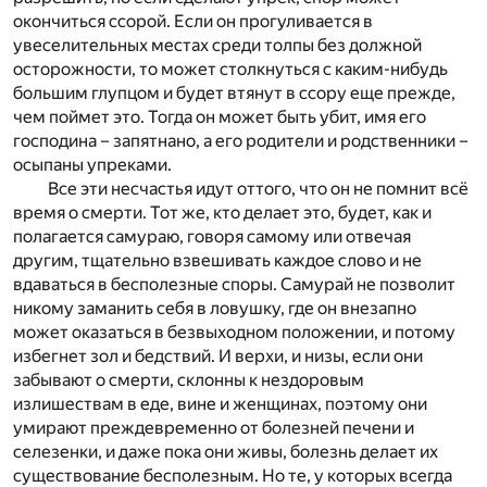
окончиться ссорой. Если он прогуливается в
увеселительных местах среди толпы без должной
осторожности, то может столкнуться с каким-нибудь
большим глупцом и будет втянут в ссору еще прежде,
чем поймет это. Тогда он может быть убит, имя его
господина – запятнано, а его родители и родственники –
осыпаны упреками.
Все эти несчастья идут оттого, что он не помнит всё
время о смерти. Тот же, кто делает это, будет, как и
полагается самураю, говоря самому или отвечая
другим, тщательно взвешивать каждое слово и не
вдаваться в бесполезные споры. Самурай не позволит
никому заманить себя в ловушку, где он внезапно
может оказаться в безвыходном положении, и потому
избегнет зол и бедствий. И верхи, и низы, если они
забывают о смерти, склонны к нездоровым
излишествам в еде, вине и женщинах, поэтому они
умирают преждевременно от болезней печени и
селезенки, и даже пока они живы, болезнь делает их
существование бесполезным. Но те, у которых всегда