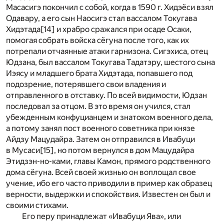
Масасигэ покончил с собой, когда в 1590 г. Хидэёси взял
Одавару, а его сын Наосигэ стал вассалом Токугава
Хидэтада
[14]
и храбро сражался при осаде Осаки,
помогая собрать войска сёгуна после того, как их
потрепали отчаянные атаки гарнизона. Сигэхиса, отец
Юдзана, был вассалом Токугава Тадатэру, шестого сына
Иэясу и младшего брата Хидэтада, попавшего под
подозрение, потерявшего свои владения и
отправленного в отставку. По всей видимости, Юдзан
последовал за отцом. В это время он учился, стал
убежденным конфуцианцем и знатоком военного дела,
а потому занял пост военного советника при князе
Айдзу Мацудайра. Затем он отправился в Ивабуци
в Мусаси
[15]
, но потом вернулся в дом Мацудайра
Этидзэн-но-ками, главы Камон, прямого родственного
дома сёгуна. Всей своей жизнью он воплощал свое
учение, ибо его часто приводили в пример как образец
верности, выдержки и спокойствия. Известен он был и
своими стихами.
Его перу принадлежат «Ивабуци Ява», или