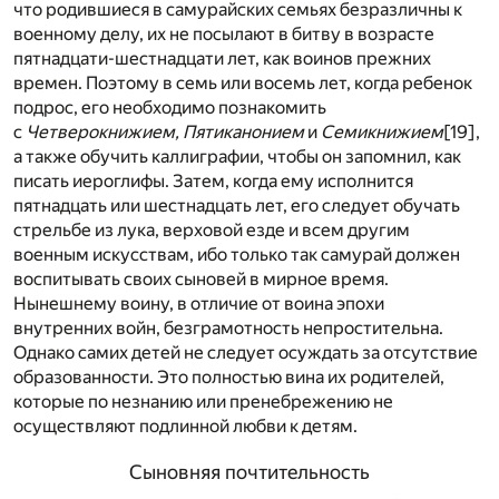
что родившиеся в самурайских семьях безразличны к
военному делу, их не посылают в битву в возрасте
пятнадцати-шестнадцати лет, как воинов прежних
времен. Поэтому в семь или восемь лет, когда ребенок
подрос, его необходимо познакомить
с
Четверокнижием, Пятиканонием
и
Семикнижием
[19]
,
а также обучить каллиграфии, чтобы он запомнил, как
писать иероглифы. Затем, когда ему исполнится
пятнадцать или шестнадцать лет, его следует обучать
стрельбе из лука, верховой езде и всем другим
военным искусствам, ибо только так самурай должен
воспитывать своих сыновей в мирное время.
Нынешнему воину, в отличие от воина эпохи
внутренних войн, безграмотность непростительна.
Однако самих детей не следует осуждать за отсутствие
образованности. Это полностью вина их родителей,
которые по незнанию или пренебрежению не
осуществляют подлинной любви к детям.
Сыновняя почтительность