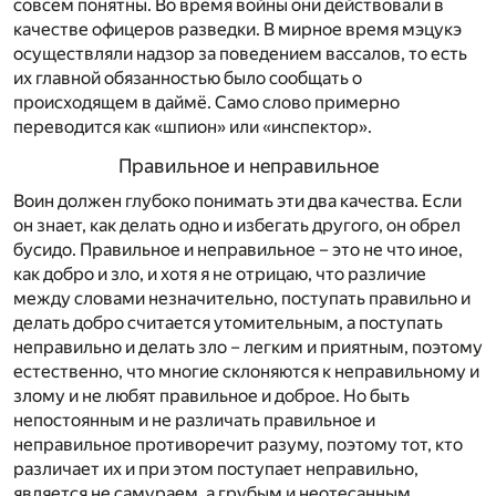
совсем понятны. Во время войны они действовали в
качестве офицеров разведки. В мирное время мэцукэ
осуществляли надзор за поведением вассалов, то есть
их главной обязанностью было сообщать о
происходящем в даймё. Само слово примерно
переводится как «шпион» или «инспектор».
Правильное и неправильное
Воин должен глубоко понимать эти два качества. Если
он знает, как делать одно и избегать другого, он обрел
бусидо. Правильное и неправильное – это не что иное,
как добро и зло, и хотя я не отрицаю, что различие
между словами незначительно, поступать правильно и
делать добро считается утомительным, а поступать
неправильно и делать зло – легким и приятным, поэтому
естественно, что многие склоняются к неправильному и
злому и не любят правильное и доброе. Но быть
непостоянным и не различать правильное и
неправильное противоречит разуму, поэтому тот, кто
различает их и при этом поступает неправильно,
является не самураем, а грубым и неотесанным