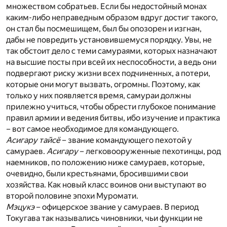
множеством собратьев. Если бы недостойный монах
каким-либо неправедным образом вдруг достиг такого,
он стал бы посмешищем, был бы опозорен и изгнан,
дабы не повредить установившемуся порядку. Увы, не
так обстоит дело с теми самураями, которых назначают
на высшие посты при всей их неспособности, а ведь они
подвергают риску жизни всех подчиненных, а потери,
которые они могут вызвать, огромны. Поэтому, как
только у них появляется время, самураи должны
прилежно учиться, чтобы обрести глубокое понимание
правил армии и ведения битвы, ибо изучение и практика
– вот самое необходимое для командующего.
Асигару тайсё
– звание командующего пехотой у
самураев.
Асигару
– легковооруженные пехотинцы, род
наемников, по положению ниже самураев, которые,
очевидно, были крестьянами, бросившими свои
хозяйства. Как новый класс воинов они выступают во
второй половине эпохи Муромати.
Мэцукэ
– офицерское звание у самураев. В период
Токугава так назывались чиновники, чьи функции не