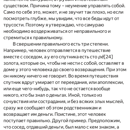
существом. Причина тому – неумение управлять собой.
Само по себе это, может, и не звучит так плохо, но если
посмотреть глубже, мы увидим, что все беды идут от
трусости. Поэтому я утверждаю, что самураю
необходимо воздерживаться от неправильного и
стремиться к правильному.
В свершении правильного есть три степени.
Например, человек отправляется в путешествие
вместе с соседом, а у его спутника есть сто
рё
[24]
золота, которые он, чтобы не нести с собой, оставляет в
доме у этого человека до своего возвращения. При этом
он никому ничего не говорит. Во время путешествия
спутник вдруг умирает от переедания, или апоплексии,
или еще чего-нибудь, так что не остается вообще
никого, кто бы знал о деньгах. Иной, только из
сочувствия или сострадания, и без всяких злых мыслей,
сразу же сообщает об этом родственникам и
возвращает им деньги. Поистине, этот человек
поступает правильно. Другой пример. Предположим,
что сосед, отдавший деньги, был мало с кем знаком, а