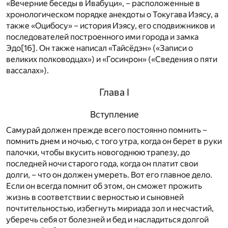
«Вечерние беседы в Ивабуци», – расположенные в
хронологическом порядке анекдоты о Токугава Иэясу, а
также «Оцибосу» – история Иэясу, его сподвижников и
последователей построенного ими города и замка
Эдо
[16]
. Он также написал «Тайсёдэн» («Записи о
великих полководцах») и «Госинрон» («Сведения о пяти
вассалах»).
Глава I
Вступление
Самурай должен прежде всего постоянно помнить –
помнить днем и ночью, с того утра, когда он берет в руки
палочки, чтобы вкусить новогоднюю трапезу, до
последней ночи старого года, когда он платит свои
долги, – что он должен умереть. Вот его главное дело.
Если он всегда помнит об этом, он сможет прожить
жизнь в соответствии с верностью и сыновней
почтительностью, избегнуть мириада зол и несчастий,
уберечь себя от болезней и бед и насладиться долгой