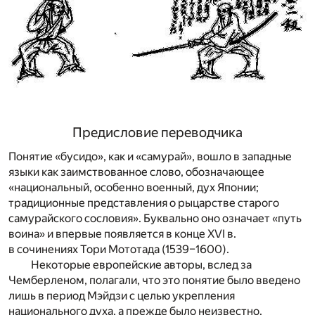
Предисловие переводчика
Понятие «бусидо», как и «самурай», вошло в западные
языки как заимствованное слово, обозначающее
«национальный, особенно военный, дух Японии;
традиционные представления о рыцарстве старого
самурайского сословия». Буквально оно означает «путь
воина» и впервые появляется в конце XVI в.
в сочинениях Тори Мототада (1539–1600).
Некоторые европейские авторы, вслед за
Чемберленом, полагали, что это понятие было введено
лишь в период Мэйдзи с целью укрепления
национального духа, а прежде было неизвестно.