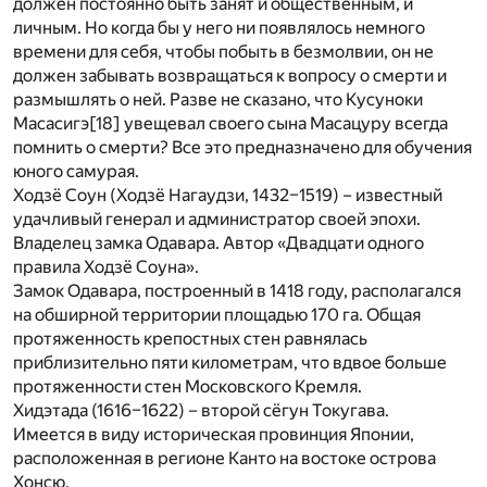
должен постоянно быть занят и общественным, и
личным. Но когда бы у него ни появлялось немного
времени для себя, чтобы побыть в безмолвии, он не
должен забывать возвращаться к вопросу о смерти и
размышлять о ней. Разве не сказано, что Кусуноки
Масасигэ
[18]
увещевал своего сына Масацуру всегда
помнить о смерти? Все это предназначено для обучения
юного самурая.
Ходзё Соун (Ходзё Нагаудзи, 1432–1519) – известный
удачливый генерал и администратор своей эпохи.
Владелец замка Одавара. Автор «Двадцати одного
правила Ходзё Соуна».
Замок Одавара, построенный в 1418 году, располагался
на обширной территории площадью 170 га. Общая
протяженность крепостных стен равнялась
приблизительно пяти километрам, что вдвое больше
протяженности стен Московского Кремля.
Хидэтада (1616–1622) – второй сёгун Токугава.
Имеется в виду историческая провинция Японии,
расположенная в регионе Канто на востоке острова
Хонсю.