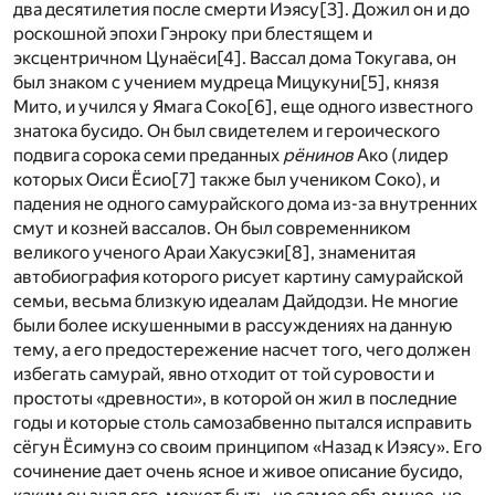
два десятилетия после смерти Иэясу
[3]
. Дожил он и до
роскошной эпохи Гэнроку при блестящем и
эксцентричном Цунаёси
[4]
. Вассал дома Токугава, он
был знаком с учением мудреца Мицукуни
[5]
, князя
Мито, и учился у Ямага Соко
[6]
, еще одного известного
знатока бусидо. Он был свидетелем и героического
подвига сорока семи преданных
рёнинов
Ако (лидер
которых Оиси Ёсио
[7]
также был учеником Соко), и
падения не одного самурайского дома из-за внутренних
смут и козней вассалов. Он был современником
великого ученого Араи Хакусэки
[8]
, знаменитая
автобиография которого рисует картину самурайской
семьи, весьма близкую идеалам Дайдодзи. Не многие
были более искушенными в рассуждениях на данную
тему, а его предостережение насчет того, чего должен
избегать самурай, явно отходит от той суровости и
простоты «древности», в которой он жил в последние
годы и которые столь самозабвенно пытался исправить
сёгун Ёсимунэ со своим принципом «Назад к Иэясу». Его
сочинение дает очень ясное и живое описание бусидо,