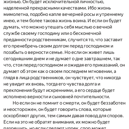
жизнью. Он будет исключительной личностью,
наделенной прекрасными качествами. Ибо жизнь
мимолетна, подобно капле вечерней росы и утреннему
инею, и тем более такова жизнь воина. И если он будет
думать, что можно утешать себя мыслью о вечной
службе своему господину или о бесконечной
преданности родственникам, случится то, что заставит
его пренебречь своим долгом перед господином и
позабыть о верности семье. Но если он живет лишь
сегодняшним днем и не думает о дне завтрашнем, так
что, стоя перед господином и ожидая его приказаний, он
думает об этом как о своем последнем мгновении, а
глядя в лица родственников, он чувствует, что никогда
не увидит их вновь, тогда его чувства долга и
преклонения будут искренними, а его сердце будет
исполнено верности и сыновней почтительности.
Но если он не помнит о смерти, он будет беззаботен
и неосторожен, он будет говорить слова, которые
оскорбляют других, тем самым давая повод для споров.
Если на это не обратят внимания, их можно будет
разрешить, но если сделают упрек, спор может