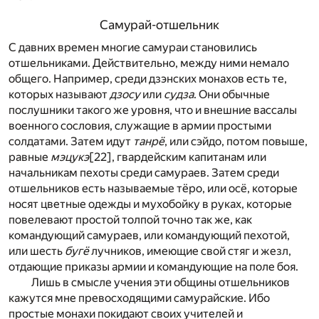
Самурай-отшельник
С давних времен многие самураи становились
отшельниками. Действительно, между ними немало
общего. Например, среди дзэнских монахов есть те,
которых называют
дзосу
или
судза
. Они обычные
послушники такого же уровня, что и внешние вассалы
военного сословия, служащие в армии простыми
солдатами. Затем идут
танрё
, или сэйдо, потом повыше,
равные
мэцукэ
[22]
, гвардейским капитанам или
начальникам пехоты среди самураев. Затем среди
отшельников есть называемые тёро, или осё, которые
носят цветные одежды и мухобойку в руках, которые
повелевают простой толпой точно так же, как
командующий самураев, или командующий пехотой,
или шесть
бугё
лучников, имеющие свой стяг и жезл,
отдающие приказы армии и командующие на поле боя.
Лишь в смысле учения эти общины отшельников
кажутся мне превосходящими самурайские. Ибо
простые монахи покидают своих учителей и