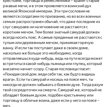
крестьяне, торговцы и ремесленники – хранят старые
ржавые мечи, и в этом проявляется воинский дух
великой Японской империи. Эти три сословия не
являются солдатами по призванию, но во всех военных
семьях распространен обычай, что даже последние из
слуг самураев ни на мгновение не расстаются с
коротким мечом. Тем более знатный самурай должен
всегда носить пояс. А самые преданные не расстаются с
тупым или деревянным мечом, принимая горячую
ванну. И если так поступают даже в своем доме,
насколько же больше это необходимо, когда
отправляешься куда-нибудь, ведь на пути всегда может
встретиться какой-нибудь пьяница или глупец, который
внезапно начнет ссору. Старая пословица гласит:
«Покидая свой дом, веди себя так, как будто видишь
врага». Если ты самурай и носишь на поясе меч, ты
никогда не должен забывать о боевом духе. Тогда разум
твой сосредоточен на смерти. Самурай же, который не
обладает боевым духом, подобен крестьянину или
торговцу в обличье воина, даже если у него на поясе –
меч.