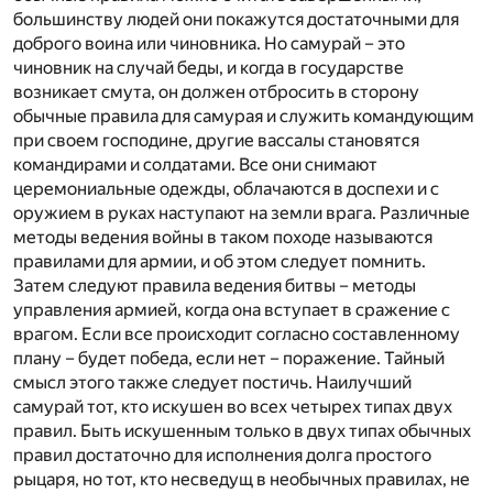
большинству людей они покажутся достаточными для
доброго воина или чиновника. Но самурай – это
чиновник на случай беды, и когда в государстве
возникает смута, он должен отбросить в сторону
обычные правила для самурая и служить командующим
при своем господине, другие вассалы становятся
командирами и солдатами. Все они снимают
церемониальные одежды, облачаются в доспехи и с
оружием в руках наступают на земли врага. Различные
методы ведения войны в таком походе называются
правилами для армии, и об этом следует помнить.
Затем следуют правила ведения битвы – методы
управления армией, когда она вступает в сражение с
врагом. Если все происходит согласно составленному
плану – будет победа, если нет – поражение. Тайный
смысл этого также следует постичь. Наилучший
самурай тот, кто искушен во всех четырех типах двух
правил. Быть искушенным только в двух типах обычных
правил достаточно для исполнения долга простого
рыцаря, но тот, кто несведущ в необычных правилах, не