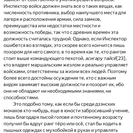
Инспектор войск должен знать все о таких вещах, как
численность противника, выбор наилучшего места для
лагеря и расположения армии, сила замков,
преимущества или недостатки местности и
возможность победы, так что с древних времен эта
должность считалась трудной. Однако, если Инспектор
ошибется во взглядах, это скорее всего кончится лишь
позором для него самого, в то время как те, кто рангом
стоит выше командующего пехотой,
асигару тайсё
[23]
,
кто владеет маршальским жезлом и реально управляет
войсками, ответственны за жизни всех людей. Поэтому
более всего достойны осуждения те, кто с важным
видом занимает высокие должности и позорит их, ибо
они не обладают ни необходимыми знаниями, ни
способностями.
Это подобно тому, как если бы среди дзэнских
монахов кто-нибудь, еще в юности забросивший учение,
лишь благодаря лысой голове и почтенному возрасту
получил бы вдруг ранг тёро или осё, стал бы ходить в
пышных одеждах с мухобойкой в руках и управлять