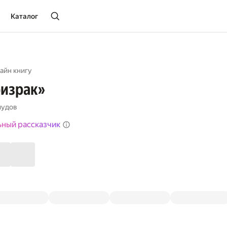
Каталог
айн книгу
ризрак»
мудов
ьный рассказчик