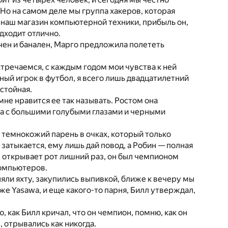
Но на самом деле мы группа хакеров, которая
 наш магазин компьютерной техники, прибыль он,
дходит отлично.
чен и банален, Марго предложила полететь
стречаемся, с каждым годом мои чувства к ней
нный игрок в футбол, я всего лишь двадцатилетний
тстойная.
 мне нравится ее так называть. Ростом она
ка с большими голубыми глазами и черными
й темнокожий парень в очках, который только
 затыкается, ему лишь дай повод, а Робин — полная
 открывает рот лишний раз, он был чемпионом
компьютеров.
яли яхту, закупились выпивкой, ближе к вечеру мы
же Yasawa, и еще какого-то парня, Билл утверждал,
 как Билл кричал, что он чемпион, помню, как он
, отрывались как никогда.