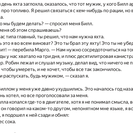
ень яхта заглохла, оказалось, что тот мужик, у кого Билл а
и про топливо. Я решил связаться с кем-нибудь по рации, но
а.
что мы будем делать? — спросил меня Билл.
меня об этом спрашиваешь?
ас типа главный, ты решил, что нам нужна яхта.
ь это я во всем виноват? Это ты брал эту яхту! Это ты не убе
тит! — перебила Марго. — Нам нужно сосредоточиться на то
ды у нас хватало на три дня, и плюс десятилитровая канистра
р. Робин лежал и слушал музыку, делал вид, что ничего не 
чтобы умереть, и не хочет, чтобы все так закончилось.
и распускать, будь мужиком, — сказал я.
иллом у меня уже давно ухудшились. Это началось год назад
нь хотел, но все проголосовали за меня.
ла копался где-то в двигателе, хотя я не понимал смысла, в
о он говорил на каком-то другом, непонятном мне языке, я в
 я подошел к ней сзади и обнял:
с сока.