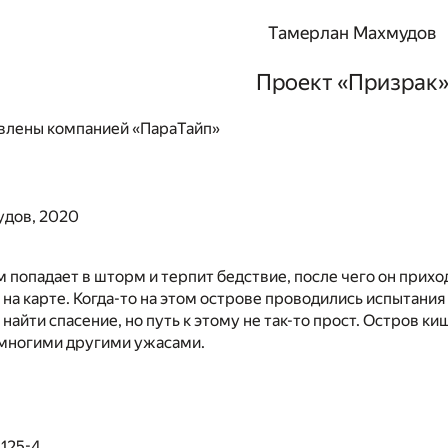
Тамерлан Махмудов
Проект «Призрак
влены компанией «ПараТайп»
удов, 2020
 попадает в шторм и терпит бедствие, после чего он приходи
т на карте. Когда-то на этом острове проводились испытан
найти спасение, но путь к этому не так-то прост. Остров
многими другими ужасами.
125-4