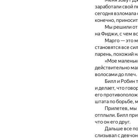
заработали свой п
сегодня взломала 
конечно, приносит
Мы решили отм
на Фиджи, с чем вс
Марго — это м
становятся все сил
парень, похожий н
«Мое маленько
действительно мал
волосами до плеч.
Билл и Робин 
и делает, что гово
его противоположн
штата по борьбе, 
Прилетев, мы 
отплыли. Билл при
что он его друг.
Дальше все по
слизывал с девчоно