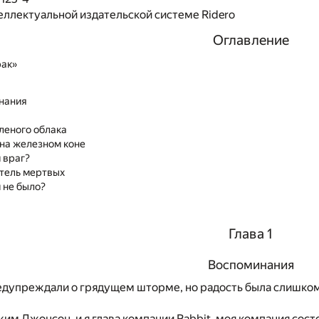
еллектуальной издательской системе Ridero
Оглавление
рак»
нания
леного облака
на железном коне
 враг?
тель мертвых
 не было?
Глава 1
Воспоминания
едупреждали о грядущем шторме, но радость была слишком 
им Джонсон, и я глава компании Rabbit, моя компания состо