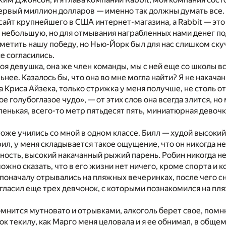
ервый миллион долларов — именно так должны думать все. 
сайт крупнейшего в США интернет-магазина, а Rabbit — это
 небольшую, но для отмывания награбленных нами денег по
етить нашу победу, но Нью-Йорк был для нас слишком ску
е согласились.
оя девушка, она же член команды, мы с ней еще со школы в
ьнее. Казалось бы, что она во мне могла найти? Я не накача
а Криса Айзека, только стрижка у меня получше, не столь о
е голубоглазое чудо», — от этих слов она всегда злится, но
енькая, всего-то метр пятьдесят пять, миниатюрная девоч
тоже учились со мной в одном классе. Билл — худой высоки
рил, у меня складывается такое ощущение, что он никогда не
ость, высокий накачанный рыжий парень. Робин никогда не
можно сказать, что в его жизни нет ничего, кроме спорта и 
поначалу отрывались на пляжных вечеринках, после чего сн
гласил еще трех девчонок, с которыми познакомился на пля
мнится мутновато и отрывками, алкоголь берет свое, помню,
к текилу, как Марго меня целовала и я ее обнимал, в общем