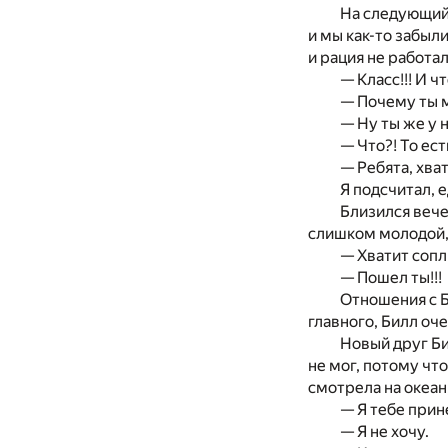
На следующий д
и мы как-то забыл
и рация не работал
— Класс!!! И 
— Почему ты 
— Ну ты же у н
— Что?! То ест
— Ребята, хва
Я подсчитал, е
Близился вече
слишком молодой, 
— Хватит сопл
— Пошел ты!!!
Отношения с Б
главного, Билл оче
Новый друг Бил
не мог, потому чт
смотрела на океан,
— Я тебе прине
— Я не хочу.