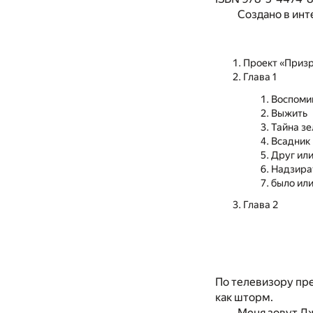
Создано в инт
Проект «Приз
Глава 1
Воспоми
Выжить
Тайна зе
Всадник 
Друг или
Надзира
было или
Глава 2
По телевизору пр
как шторм.
Меня зовут Дж