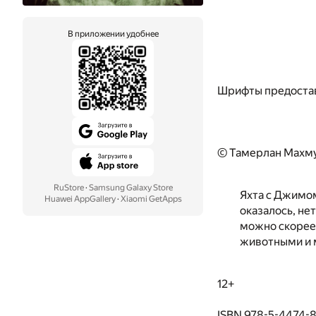
В приложении удобнее
Шрифты предоста
© Тамерлан Махм
RuStore
·
Samsung Galaxy Store
Яхта с Джимом
Huawei AppGallery
·
Xiaomi GetApps
оказалось, не
можно скорее 
животными и 
12+
ISBN 978-5-4474-8