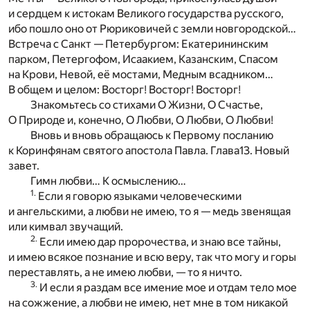
и сердцем к истокам Великого государства русского,
ибо пошло оно от Рюриковичей с земли новгородской…
Встреча с Санкт — Петербургом: Екатерининским
парком, Петергофом, Исаакием, Казанским, Спасом
на Крови, Невой, её мостами, Медным всадником…
В общем и целом: Восторг! Восторг! Восторг!
Знакомьтесь со стихами О Жизни, О Счастье,
О Природе и, конечно, О Любви, О Любви, О Любви!
Вновь и вновь обращаюсь к Первому посланию
к Коринфянам святого апостола Павла. Глава13. Новый
завет.
Гимн любви… К осмыслению…
1.
Если я говорю языками человеческими
и ангельскими, а любви не имею, то я — медь звенящая
или кимвал звучащий.
2.
Если имею дар пророчества, и знаю все тайны,
и имею всякое познание и всю веру, так что могу и горы
переставлять, а не имею любви, — то я ничто.
3.
И если я раздам все имение мое и отдам тело мое
на сожжение, а любви не имею, нет мне в том никакой