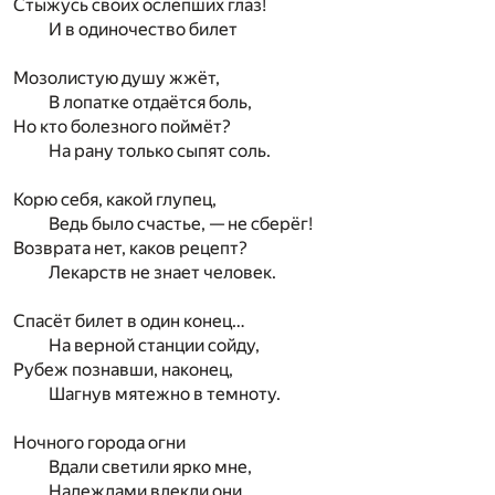
Стыжусь своих ослепших глаз!
И в одиночество билет
Мозолистую душу жжёт,
В лопатке отдаётся боль,
Но кто болезного поймёт?
На рану только сыпят соль.
Корю себя, какой глупец,
Ведь было счастье, — не сберёг!
Возврата нет, каков рецепт?
Лекарств не знает человек.
Спасёт билет в один конец…
На верной станции сойду,
Рубеж познавши, наконец,
Шагнув мятежно в темноту.
Ночного города огни
Вдали светили ярко мне,
Надеждами влекли они,