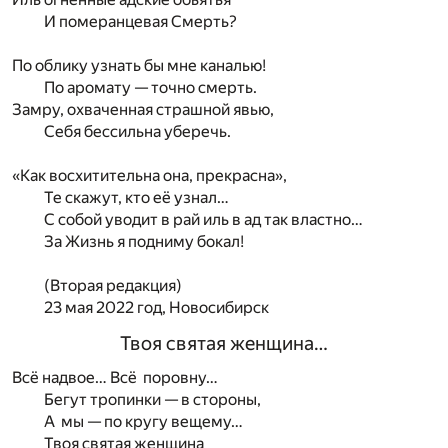
И померанцевая Смерть?
По облику узнать бы мне каналью!
По аромату — точно смерть.
Замру, охваченная страшной явью,
Себя бессильна уберечь.
«Как восхитительна она, прекрасна»,
Те скажут, кто её узнал…
С собой уводит в рай иль в ад так властно…
За Жизнь я подниму бокал!
(Вторая редакция)
23 мая 2022 год, Новосибирск
Твоя святая женщина…
Всё надвое… Всё поровну…
Бегут тропинки — в стороны,
А мы — по кругу вещему…
Твоя святая женщина