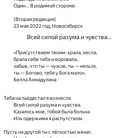
Один… В родимой стороне.
(Вторая редакция)
23 мая 2022 год, Новосибирск
Всей силой разума и чувства…
«Присутствием твоим: крала, несла,
брала себе тебя и воровала,
забыв, что ты — чужое, ты — нельзя,
ты — Богово, тебя у Бога мало».
Белла Ахмадулина
Тебя на пьедестал я вознесла
Всей силой разума и чувства.
Казалось мне, тобой была больна
Иль одержима я распутством.
Пусть на другой ты с лёгкостью женат,