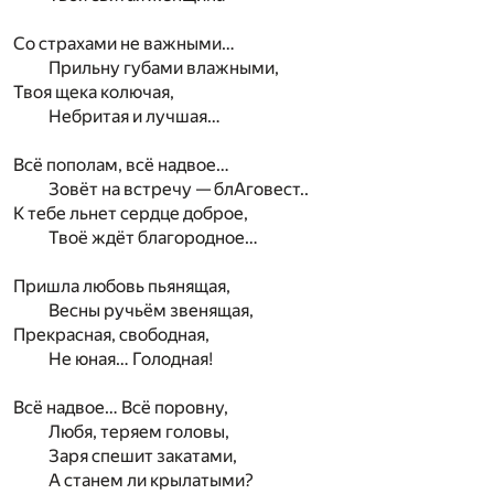
Со страхами не важными…
Прильну губами влажными,
Твоя щека колючая,
Небритая и лучшая…
Всё пополам, всё надвое…
Зовёт на встречу — блАговест..
К тебе льнет сердце доброе,
Твоё ждёт благородное…
Пришла любовь пьянящая,
Весны ручьём звенящая,
Прекрасная, свободная,
Не юная… Голодная!
Всё надвое… Всё поровну,
Любя, теряем головы,
Заря спешит закатами,
А станем ли крылатыми?