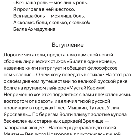
«Вся наша роль — моя лишь роль.
Я проиграла в ней жестоко.
Вся наша боль — моя лишь боль.
А сколько боли, сколько, сколько!»
Белла Ахмадулина
Вступление
Дорогие читатели, представляю вам свой новый
сборник лирических стихов «Билет в один конец»,
название книги интригует и обещает философское
осмысление… О чём хочу поведать в стихах? На этот раз
о своём дивном путешествии по великой русской реке
Волге на круизном лайнере «Мустай Карим»!
Непременно хочется поделиться с вами впечатлениями:
восторгом от красоты и величия тихой русской
провинции в городках Плёс, Мышкин, Тутаев, Углич,
Ярославль… По берегам Волги плывут золотые купола
бесчисленных старинных церквей! Зрелище —
завораживающее …Наконец я добралась до своей
Мечты — Великого Новгорода, прикоснулась душой