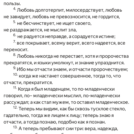
пользы.
4.
Любовь долготерпит, милосердствует, любовь
не завидует, любовь не превозносится, не гордится,
5.
не бесчинствует, не ищет своего,
не раздражается, не мыслит зла,
6.
не радуется неправде, а сорадуется истине;
7.
все покрывает, всему верит, всего надеется, все
переносит.
8.
Любовь никогда не перестает, хотя и пророчества
прекратятся, и языки умолкнут, и знание упразднится.
9.
Ибо мы отчасти знаем, и отчасти пророчествуем;
10.
когда же настанет совершенное, тогда то, что
отчасти, прекратится.
11.
Когда я был младенцем, то по-младенчески
говорил, по– младенчески мыслил, по-младенчески
рассуждал; а как стал мужем, то оставил младенческое.
12.
Теперь мы видим, как бы сквозь тусклое стекло,
гадательно, тогда же лицем к лицу; теперь знаю я
отчасти, а тогда познаю, подобно как я познан.
13.
А теперь пребывают сии три: вера, надежда,