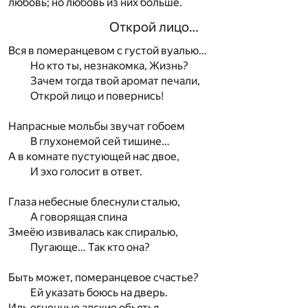
любовь; но любовь из них больше.
Открой лицо…
Вся в померанцевом с густой вуалью…
Но кто ты, незнакомка, Жизнь?
Зачем тогда твой аромат печали,
Открой лицо и повернись!
Напрасные мольбы звучат гобоем
В глухонемой сей тишине…
А в комнате пустующей нас двое,
И эхо голосит в ответ.
Глаза небесные блеснули сталью,
А говорящая спина
Змеёю извивалась как спиралью,
Пугающе… Так кто она?
Быть может, померанцевое счастье?
Ей указать боюсь на дверь.
Иль огненные адские обьятья