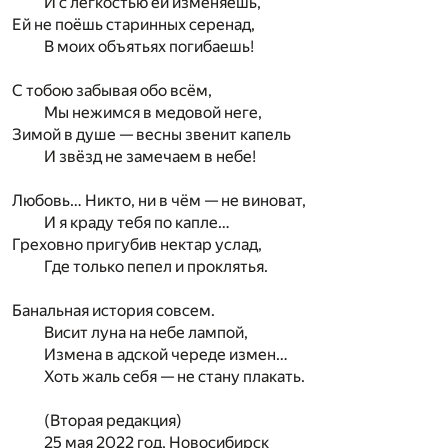
И с лёгкостью ей изменяешь,
Ей не поёшь старинных серенад,
В моих объятьях погибаешь!
С тобою забывая обо всём,
Мы нежимся в медовой неге,
Зимой в душе — весны звенит капель
И звёзд не замечаем в небе!
Любовь… Никто, ни в чём — не виноват,
И я краду тебя по капле…
Греховно пригубив нектар услад,
Где только пепел и проклятья.
Банальная история совсем.
Висит луна на небе лампой,
Измена в адской череде измен…
Хоть жаль себя — не стану плакать.
(Вторая редакция)
25 мая 2022 год, Новосибирск