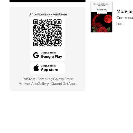
Молчан
В приложении удобнее
Светлан
18
+
RuStore
·
Samsung Galaxy Store
Huawei AppGallery
·
Xiaomi GetApps