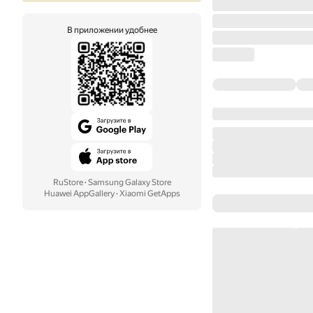
В приложении удобнее
RuStore
·
Samsung Galaxy Store
Huawei AppGallery
·
Xiaomi GetApps