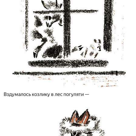
Вздумалось козлику в лес погуляти —