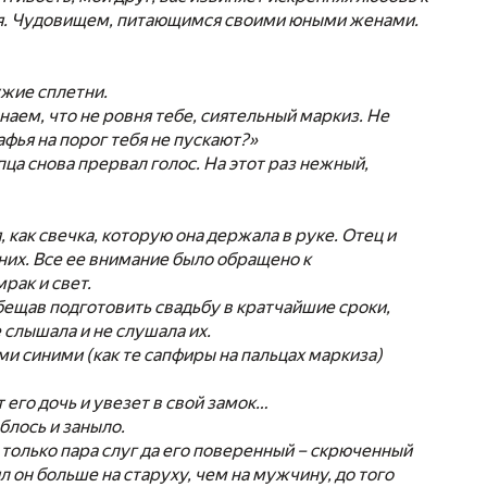
тья. Чудовищем, питающимся своими юными женами.
ужие сплетни.
знаем, что не ровня тебе, сиятельный маркиз. Не
афья на порог тебя не пускают?»
ца снова прервал голос. На этот раз нежный,
 как свечка, которую она держала в руке. Отец и
 них. Все ее внимание было обращено к
мрак и свет.
бещав подготовить свадьбу в кратчайшие сроки,
 слышала и не слушала их.
ыми синими (как те сапфиры на пальцах маркиза)
 его дочь и увезет в свой замок…
блось и заныло.
только пара слуг да его поверенный – скрюченный
 он больше на старуху, чем на мужчину, до того