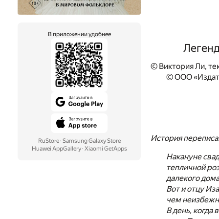
В приложении удобнее
Легенд
© Виктория Ли, те
© ООО «Издат
История переписа
RuStore
·
Samsung Galaxy Store
Huawei AppGallery
·
Xiaomi GetApps
Накануне свад
тепличной роз
далекого дом
Вот и отцу Из
чем неизбежна
В день, когда