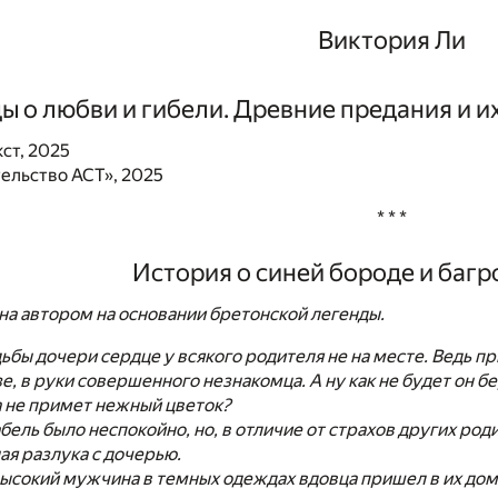
Виктория Ли
ы о любви и гибели. Древние предания и 
кст, 2025
ельство АСТ», 2025
* * *
История о синей бороде и баг
на автором на основании бретонской легенды.
ьбы дочери сердце у всякого родителя не на месте. Ведь пр
е, в руки совершенного незнакомца. А ну как не будет он 
а не примет нежный цветок?
абель было неспокойно, но, в отличие от страхов других ро
я разлука с дочерью.
 высокий мужчина в темных одеждах вдовца пришел в их дом