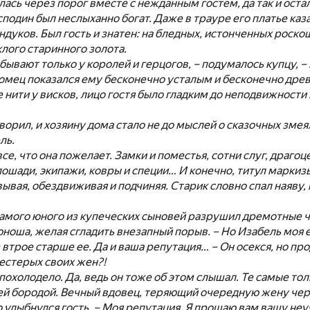
лась через порог вместе с нежданным гостем, да так и остал
подин был неслыханно богат. Даже в трауре его платье каз
ндуков. Был гость и знатен: на бледных, истонченных рос
клого старинного золота.
 бывают только у королей и герцогов, – подумалось купцу, –
омец показался ему бесконечно усталым и бесконечно древн
 нити у висков, лицо гостя было гладким до неподвижност
оворил, и хозяину дома стало не до мыслей о сказочных зм
ль.
 все, что она пожелает. Замки и поместья, сотни слуг, драг
ошади, экипажи, ковры и специи… И конечно, титул маркизы
вывая, обездвиживая и подчиняя. Старик словно спал наяву
 самого юного из купеческих сыновей разрушил дремотные ч
ноша, желая сгладить внезапный порыв. – Но Изабель моя е
е втрое старше ее. Да и ваша репутация… – Он осекся, но пр
естерых своих жен?!
похолодело. Да, ведь он тоже об этом слышал. Те самые то
ей бородой. Вечный вдовец, теряющий очередную жену чер
но улыбнулся гость. – Моя репутация. Я прощаю вам вашу неу