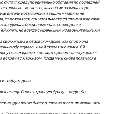
ую супруг предупредительно обставил по последней
 остальных – «старых», как она их называла про
ухе витали ноты яблони и вишни – маркиз не
ал, то появлялся, принося вместе со своими жаркими
о складывала бесценные кольца, ожерелья,
 ей книги, но всегда с мрачными, нравоучительными
 свою жизнь в отцовском доме, как споро она
тельно обращалась к ней старая экономка. Ей
януть в кладовые, составить рецепт для кухарки –
а встречи с маркизом. Когда муж снова появился в
 и требует дела.
оизнес еще более странную фразу, – видит бог,
ся на удивление быстро, словно ждал, притаившись