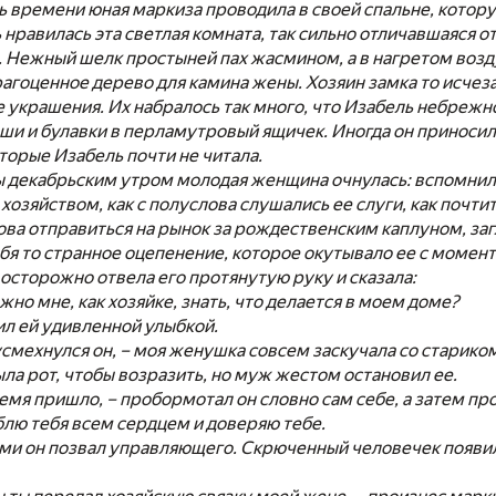
 времени юная маркиза проводила в своей спальне, котор
 нравилась эта светлая комната, так сильно отличавшаяся от
в. Нежный шелк простыней пах жасмином, а в нагретом возд
рагоценное дерево для камина жены. Хозяин замка то исчез
 украшения. Их набралось так много, что Изабель небрежн
ши и булавки в перламутровый ящичек. Иногда он приносил
торые Изабель почти не читала.
 декабрьским утром молодая женщина очнулась: вспомнила
 хозяйством, как с полуслова слушались ее слуги, как почти
ова отправиться на рынок за рождественским каплуном, загл
ебя то странное оцепенение, которое окутывало ее с момент
а осторожно отвела его протянутую руку и сказала:
жно мне, как хозяйке, знать, что делается в моем доме?
л ей удивленной улыбкой.
 усмехнулся он, – моя женушка совсем заскучала со стариком
ла рот, чтобы возразить, но муж жестом остановил ее.
ремя пришло, – пробормотал он словно сам себе, а затем пр
блю тебя всем сердцем и доверяю тебе.
ми он позвал управляющего. Скрюченный человечек появил