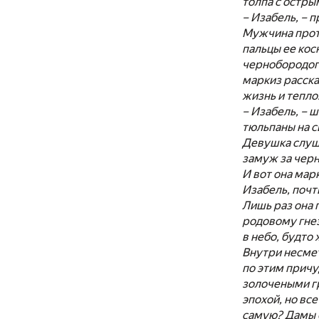
толпа с острым
– Изабель, – п
Мужчина протя
пальцы ее кос
чернобородого
маркиз рассказ
жизнь и тепло
– Изабель, – 
тюльпаны на св
Девушка слуша
замуж за чер
И вот она мар
Изабель, почт
Лишь раз она 
родовому гнез
в небо, будто
Внутри несмет
по этим прич
золочеными гр
эпохой, но вс
самую? Дамы б