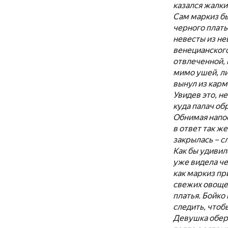
казался жалк
Сам маркиз бы
черного плать
невесты из не
венецианского
отвлеченной, 
мимо ушей, ли
вынул из карм
Увидев это, н
куда палач об
Обнимая напос
в ответ так ж
закрылась – с
Как бы удивил
уже видела че
как маркиз пр
свежих овощей
платья. Бойко
следить, чтоб
Девушка оберн