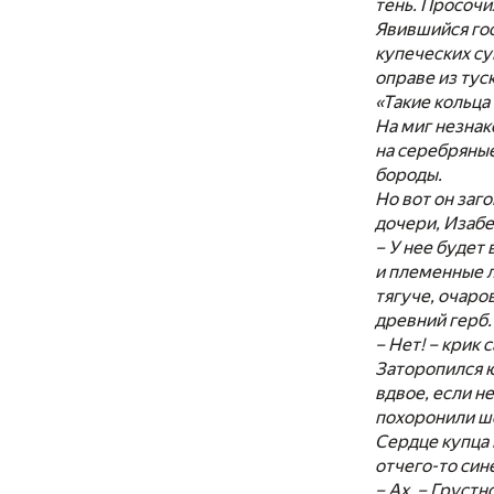
тень. Просочи
Явившийся гос
купеческих су
оправе из тус
«Такие кольца
На миг незнак
на серебряные
бороды.
Но вот он заг
дочери, Изабе
– У нее будет
и племенные л
тягуче, очаро
древний герб.
– Нет! – крик
Заторопился ю
вдвое, если н
похоронили ш
Сердце купца 
отчего-то син
– Ах. – Груст