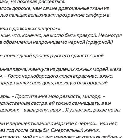
ась, не пожелав рассеяться.
алось дороже, чем самые драгоценные ткани из
кошью пальцах вспыхивали прозрачные сапфиры в
 или в драконьих пещерах».
им, что, конечно, не могло быть правдой. Несмотря
и в обрамлении непроницаемо черной (траурной!)
еях: пришедший просил руки его единственной
оценная парча, жемчуга из далеких южных морей, меха
. – Голос чернобородого лился вкрадчиво, вязко,
, представляя свою дочь, носящую благородный
ары. – Простите мне мою резкость, милорд. –
динственная сестра, ей только семнадцать, а вы
одолжил: – ваша репутация… Я узнал вас, разве не вы
лки и перешептывания о маркизе с черной… или нет,
ез год после свадьбы. Смертельный жених.
чтивость, мой друг, вас извиняет искренняя любовь к