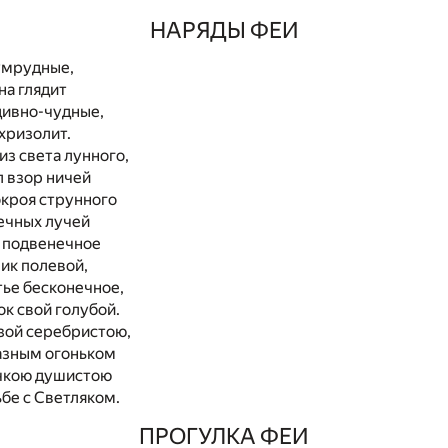
НАРЯДЫ ФЕИ
умрудные,
на глядит
дивно-чудные,
 хризолит.
из света лунного,
л взор ничей
окроя струнного
ечных лучей
е подвенечное
ик полевой,
тье бесконечное,
ок свой голубой.
езой серебристою,
азным огоньком
чкою душистою
ьбе с Светляком.
ПРОГУЛКА ФЕИ