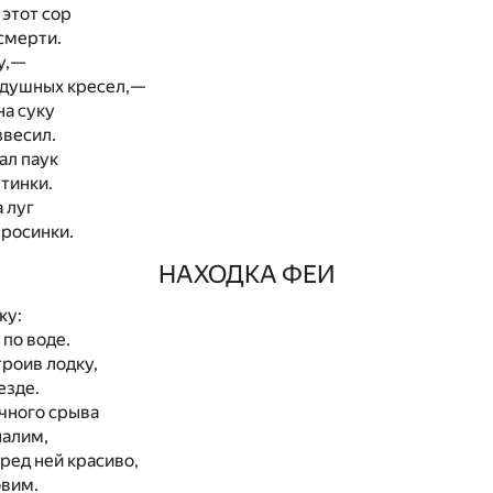
 этот сор
мерти.
у,—
душных кресел,—
на суку
весил.
ал паук
инки.
а луг
осинки.
НАХОДКА ФЕИ
ку:
 по воде.
троив лодку,
езде.
чного срыва
налим,
ред ней красиво,
овим.