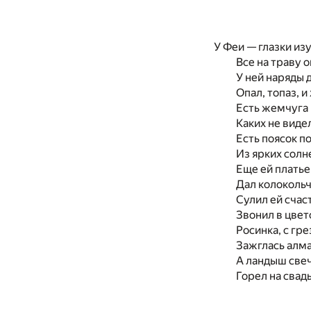
У Феи — глазки из
Все на траву о
У ней наряды 
Опал, топаз, и
Есть жемчуга 
Каких не виде
Есть поясок п
Из ярких солн
Еще ей плать
Дал колокольч
Сулил ей счас
Звонил в цвет
Росинка, с гр
Зажглась алм
А ландыш све
Горел на свад