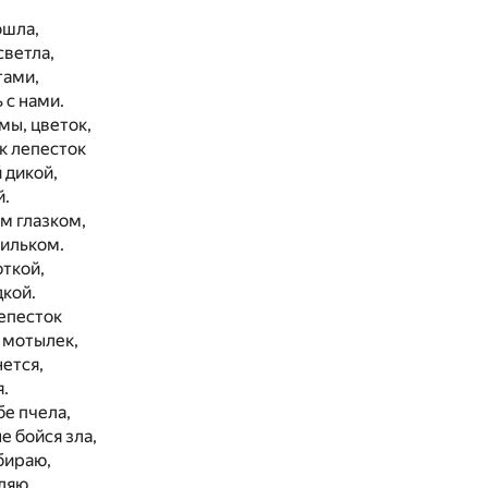
ошла,
светла,
тами,
 с нами.
 мы, цветок,
к лепесток
 дикой,
й.
м глазком,
сильком.
ткой,
кой.
епесток
мотылек,
ется,
.
бе пчела,
 бойся зла,
бираю,
ляю.