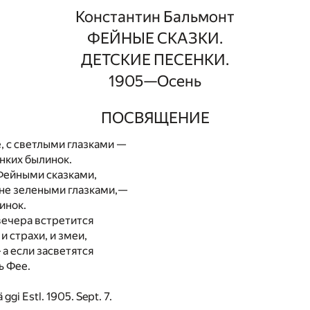
Константин Бальмонт
ФЕЙНЫЕ СКАЗКИ.
ДЕТСКИЕ ПЕСЕНКИ.
1905—Осень
ПОСВЯЩЕНИЕ
, с светлыми глазками —
онких былинок.
Фейными сказками,
не зелеными глазками,—
синок.
 вечера встретится
и страхи, и змеи,
 а если засветятся
ь Фее.
 ggi Estl. 1905. Sept. 7.