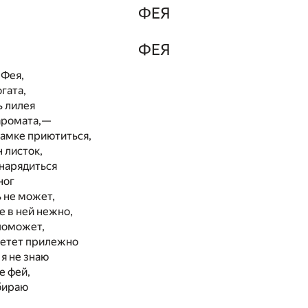
ФЕЯ
ФЕЯ
 Фея,
гата,
ь лилея
аромата,—
 замке приютиться,
 листок,
нарядиться
ног
ь не может,
е в ней нежно,
поможет,
летет прилежно
 я не знаю
е фей,
бираю