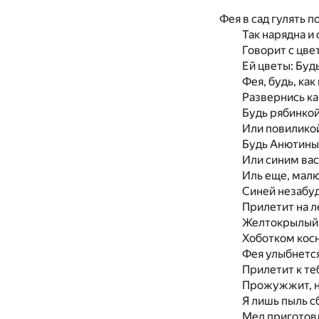
Фея в сад гулять п
Так нарядна и 
Говорит с цве
Ей цветы: Будь
Фея, будь, как
Развернись ка
Будь рябинкой
Или повилико
Будь Анютины
Или синим ва
Иль еще, малю
Синей незабуд
Прилетит на л
Желтокрылый 
Хоботком косн
Фея улыбнется
Прилетит к те
Прожужжит, не
Я лишь пыль с
Мед приготов