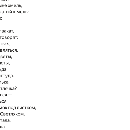
ыне хмель,
натый шмель:
ю
.
 закат,
говорят:
ться,
вляться.
цветы,
исты,
уда,
ттуда.
лька
тлячка?
ться.—
ься;
мок под листком,
 Светляком.
тала,
ла.