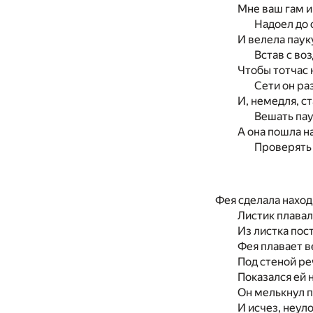
Мне ваш гам и
Надоел до с
И велела паук
Встав с воз
Чтобы тотчас 
Сети он раз
И, немедля, ст
Вешать паут
А она пошла н
Проверять р
Фея сделала наход
Листик плавал
Из листка пос
Фея плавает в
Под стеной ре
Показался ей 
Он мелькнул п
И исчез, неул