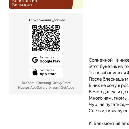
В приложении удобнее
Солнечной Нинике
Этот букетик из т
Ты позабавишься 
После блеснешь м
RuStore
·
Samsung Galaxy Store
В них не хочу я ро
Huawei AppGallery
·
Xiaomi GetApps
Вечер далек, и до
Много нам, гномы, 
Чур, не пугаться,—
Слезки, пожалуюс
К. Бальмонт
Sillamä