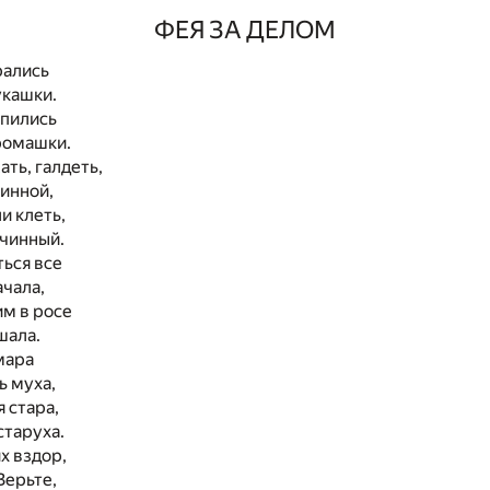
ФЕЯ ЗА ДЕЛОМ
рались
кашки.
апились
омашки.
ть, галдеть,
инной,
и клеть,
чинный.
ься все
чала,
м в росе
ала.
мара
 муха,
я стара,
таруха.
х вздор,
ерьте,