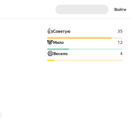
Войти
👍
Советую
35
🐼
Мило
12
😄
Весело
4