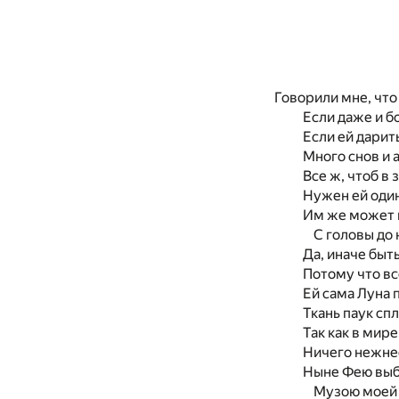
Говорили мне, что
Если даже и бо
Если ей дарит
Много снов и 
Все ж, чтоб в
Нужен ей один
Им же может 
С головы до 
Да, иначе быт
Потому что вс
Ей сама Луна 
Ткань паук сп
Так как в мире
Ничего нежне
Ныне Фею вы
Музою моей