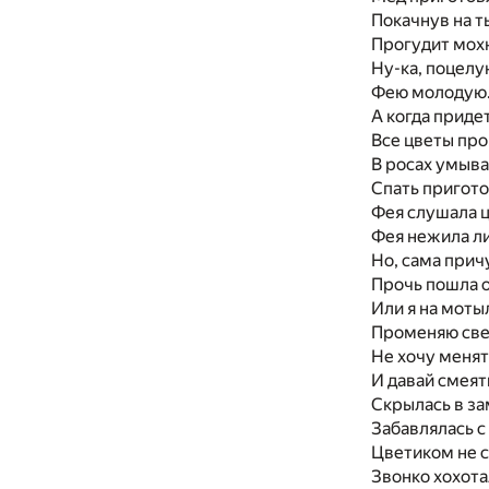
Покачнув на т
Прогудит мох
Ну-ка, поцелу
Фею молодую
А когда придет
Все цветы про
В росах умыва
Спать пригото
Фея слушала 
Фея нежила л
Но, сама прич
Прочь пошла о
Или я на моты
Променяю све
Не хочу меня
И давай смеят
Скрылась в за
Забавлялась с
Цветиком не с
Звонко хохота