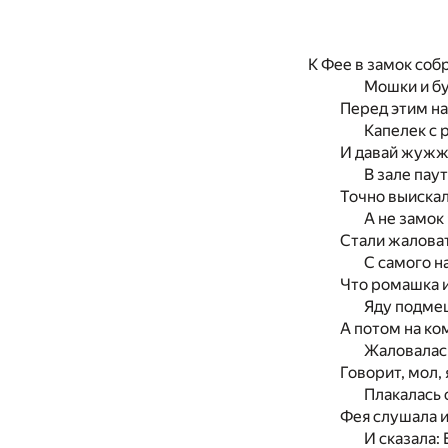
К Фее в замок соб
Мошки и бу
Перед этим н
Капелек с р
И давай жужжа
В зале паут
Точно выискал
А не замок 
Стали жаловат
С самого на
Что ромашка и
Яду подмеш
А потом на ко
Жаловалась
Говорит, мол, 
Плакалась с
Фея слушала и
И сказала: В