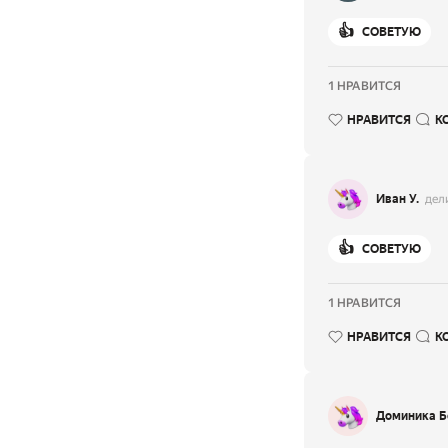
👍
СОВЕТУЮ
1 НРАВИТСЯ
НРАВИТСЯ
К
Иван У.
дел
👍
СОВЕТУЮ
1 НРАВИТСЯ
НРАВИТСЯ
К
Доминика Б