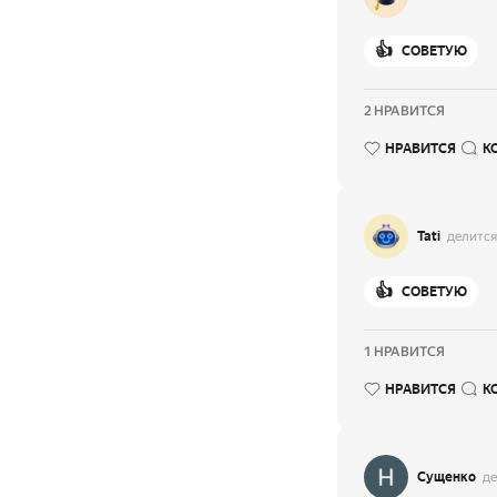
👍
СОВЕТУЮ
2 НРАВИТСЯ
НРАВИТСЯ
К
Tati
делится
👍
СОВЕТУЮ
1 НРАВИТСЯ
НРАВИТСЯ
К
Сущенко
де