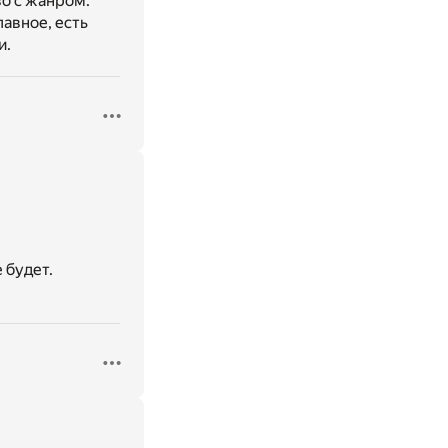
во с жанром.
авное, есть
и.
 будет.