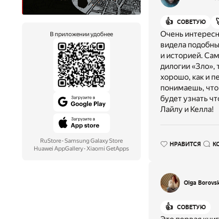
👍
СОВЕТУЮ
Очень интересн
В приложении удобнее
видела подобный
и историей. Са
дилогии «Зло», 
хорошо, как и 
понимаешь, что
будет узнать чт
Лайлу и Келла!
RuStore
·
Samsung Galaxy Store
НРАВИТСЯ
К
Huawei AppGallery
·
Xiaomi GetApps
Olga Borovs
👍
СОВЕТУЮ