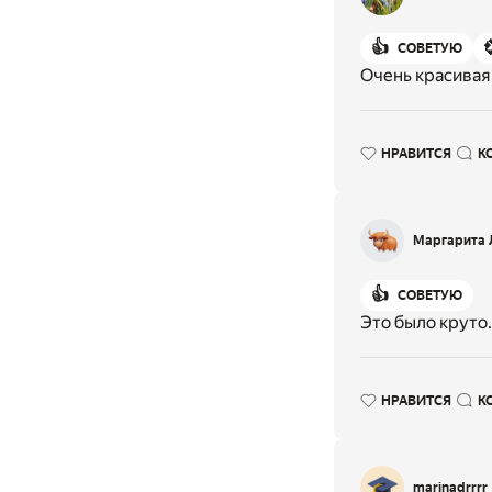
👍
СОВЕТУЮ
Очень красивая
НРАВИТСЯ
К
Маргарита 
👍
СОВЕТУЮ
Это было круто.
НРАВИТСЯ
К
marinadrrrr