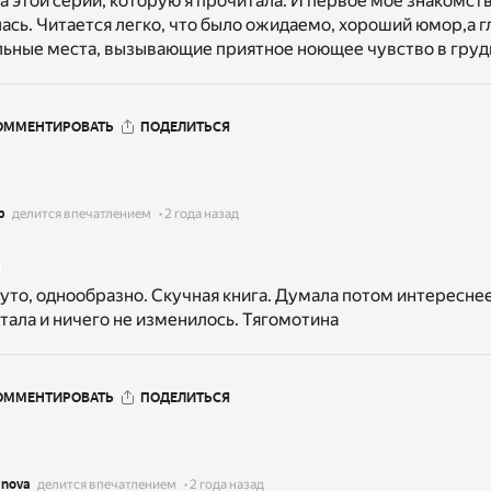
а этой серии, которую я прочитала. И первое мое знакомст
сь. Читается легко, что было ожидаемо, хороший юмор,а гл
льные места, вызывающие приятное ноющее чувство в груд
ОММЕНТИРОВАТЬ
ПОДЕЛИТЬСЯ
р
делится впечатлением
2 года назад
уто, однообразно. Скучная книга. Думала потом интереснее
тала и ничего не изменилось. Тягомотина
ОММЕНТИРОВАТЬ
ПОДЕЛИТЬСЯ
anova
делится впечатлением
2 года назад