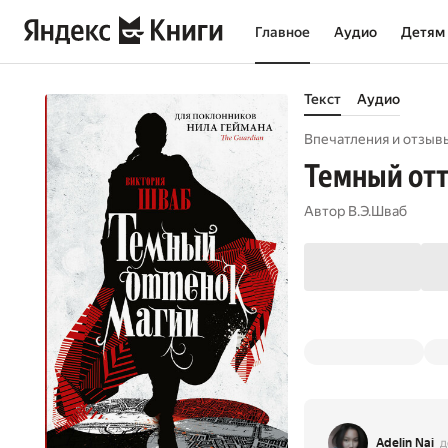
Главное
Аудио
Детям
Текст
Аудио
Впечатления и отзывы
Темный отт
Автор
В.Э.Шваб
Adelin Nai
д