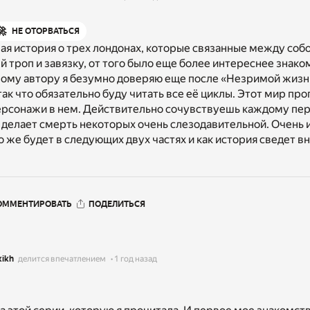
🚀
НЕ ОТОРВАТЬСЯ
ая история о трех лондонах, которые связанные между собо
 троп и завязку, от того было еще более интереснее знако
мому автору я безумно доверяю еще после «Незримой жизн
так что обязательно буду читать все её циклы. Этот мир пр
персонажи в нем. Действительно сочувствуешь каждому пе
 делает смерть некоторых очень слезодавительной. Очень 
о же будет в следующих двух частях и как история сведет в
ОММЕНТИРОВАТЬ
ПОДЕЛИТЬСЯ
kikh
делится впечатлением
1 год назад