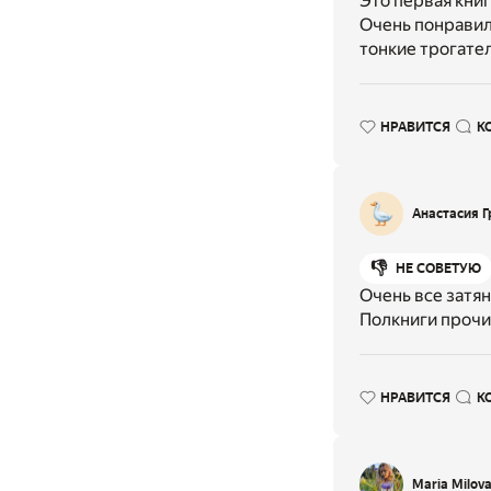
Это первая книг
Очень понравила
тонкие трогате
НРАВИТСЯ
К
Анастасия Г
👎
НЕ СОВЕТУЮ
Очень все затян
Полкниги прочи
НРАВИТСЯ
К
Maria Milov