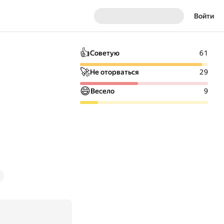
Войти
👍
Советую
61
🚀
Не оторваться
29
😄
Весело
9