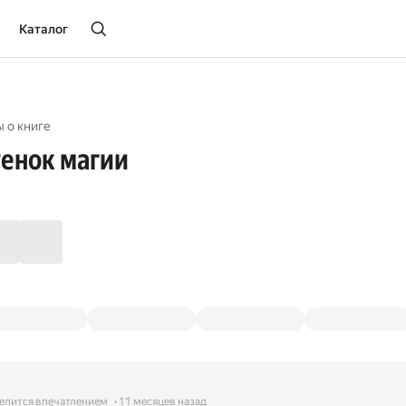
Каталог
 о книге
енок магии
елится впечатлением
11 месяцев назад