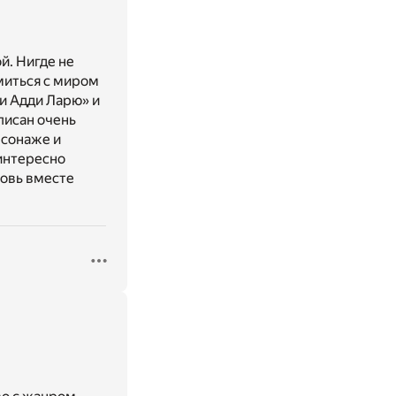
й. Нигде не
миться с миром
и Адди Ларю» и
описан очень
рсонаже и
интересно
новь вместе