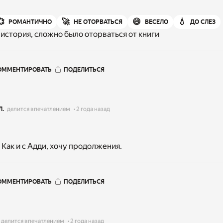
💞
🚀
😄
💧
РОМАНТИЧНО
НЕ ОТОРВАТЬСЯ
ВЕСЕЛО
ДО СЛЕЗ
 история, сложно было оторваться от книги
ОММЕНТИРОВАТЬ
ПОДЕЛИТЬСЯ
Л.
делится впечатлением
2 года назад
 Как и с Адди, хочу продолжения.
ОММЕНТИРОВАТЬ
ПОДЕЛИТЬСЯ
делится впечатлением
2 года назад