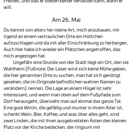
Freiheit, und daß er diesen Kerker verlassen kann, wann er
will.
Am 26. Mai
Du kennst von alters her meine Art, mich anzubauen, mir
irgend an einem vertraulichen Orte ein Hüttchen
aufzuschlagen und da mit aller Einschränkung zu herbergen.
Auch hier habe ich wieder ein Plätzchen angetroffen, das
mich angezogen hat.
Ungefähr eine Stunde von der Stadt liegt ein Ort, den sie
Wahlheim [Fußnote: Der Leser wird sich keine Mühe geben,
die hier genannten Orte zu suchen, man hat sich genötigt
gesehen, die im Originale befindlichen wahren Namen zu
verändern] nennen. Die Lage an einem Hügel ist sehr
interessant, und wenn man oben auf dem Fußpfade zum
Dorf herausgeht, übersieht man auf einmal das ganze Tal.
Eine gute Wirtin, die gefällig und munter in ihrem Alter ist,
schenkt Wein, Bier, Kaffee; und was über alles geht, sind
zwei Linden, die mit ihren ausgebreiteten Ästen den kleinen
Platz vor der Kirche bedecken, der ringsum mit