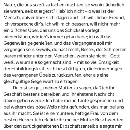
Natur, die uns so oft zu lachen machten, so wenig lächerlich
sie waren, selbst ergetzt? Hab’ ich nicht – o was ist der
Mensch, daß er über sich klagen darf! Ich will, lieber Freund,
ich verspreche dir’s, ich will mich bessern, will nicht mehr
ein bißchen Übel, das uns das Schicksal vorlegt,
wiederkäuen, wie ich’s immer getan habe; ich will das
Gegenwärtige genießen, und das Vergangene soll mir
vergangen sein. Gewiß, du hast recht, Bester, der Schmerzen
wären minder unter den Menschen, wenn sie nicht – Gott
weiß, warum sie so gemacht sind! – mit so viel Emsigkeit
der Einbildungskraft sich beschäftigten, die Erinnerungen
des vergangenen Übels zurückzurufen, eher als eine
gleichgültige Gegenwart zu ertragen.
Du bist so gut, meiner Mutter zu sagen, daß ich ihr
Geschäft bestens betreiben und ihr ehstens Nachricht
davon geben werde. Ich habe meine Tante gesprochen und
bei weitem das böse Weib nicht gefunden, das man bei uns
aus ihr macht. Sie ist eine muntere, heftige Frau von dem
besten Herzen. Ich erklärte ihr meiner Mutter Beschwerden
über den zurückgehaltenen Erbschaftsanteil; sie sagte mir