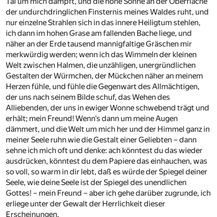
Tal um mich dampft, und die hohe Sonne an der Oberfläche
der undurchdringlichen Finsternis meines Waldes ruht, und
nur einzelne Strahlen sich in das innere Heiligtum stehlen,
ich dann im hohen Grase am fallenden Bache liege, und
näher an der Erde tausend mannigfaltige Gräschen mir
merkwürdig werden; wenn ich das Wimmeln der kleinen
Welt zwischen Halmen, die unzähligen, unergründlichen
Gestalten der Würmchen, der Mückchen näher an meinem
Herzen fühle, und fühle die Gegenwart des Allmächtigen,
der uns nach seinem Bilde schuf, das Wehen des
Alliebenden, der uns in ewiger Wonne schwebend trägt und
erhält; mein Freund! Wenn’s dann um meine Augen
dämmert, und die Welt um mich her und der Himmel ganz in
meiner Seele ruhn wie die Gestalt einer Geliebten – dann
sehne ich mich oft und denke: ach könntest du das wieder
ausdrücken, könntest du dem Papiere das einhauchen, was
so voll, so warm in dir lebt, daß es würde der Spiegel deiner
Seele, wie deine Seele ist der Spiegel des unendlichen
Gottes! – mein Freund – aber ich gehe darüber zugrunde, ich
erliege unter der Gewalt der Herrlichkeit dieser
Erscheinungen.