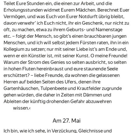
Teilet Eure Stunden ein, die einen zur Arbeit, und die
Erholungsstunden widmet Eurem Mädchen. Berechnet Euer
Vermögen, und was Euch von Eurer Notdurft übrig bleibt,
davon verwehr’ ich Euch nicht, ihr ein Geschenk, nur nicht zu
oft, zu machen, etwa zu ihrem Geburts- und Namenstage
etc. – folgt der Mensch, so gibt’s einen brauchbaren jungen
Menschen, und ich will selbst jedem Fürsten raten, ihn in ein
Kollegium zu setzen; nur mit seiner Liebe ist’s am Ende und,
wenn er ein Künstler ist, mit seiner Kunst. O meine Freunde!
Warum der Strom des Genies so selten ausbricht, so selten
in hohen Fluten hereinbraust und eure staunende Seele
erschüttert? – liebe Freunde, da wohnen die gelassenen
Herren auf beiden Seiten des Ufers, denen ihre
Gartenhäuschen, Tulpenbeete und Krautfelder zugrunde
gehen würden, die daher in Zeiten mit Dämmen und
Ableiten der künftig drohenden Gefahr abzuwehren
wissen.‹
Am 27. Mai
Ich bin, wie ich sehe, in Verzückung, Gleichnisse und