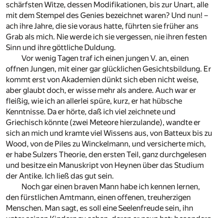
schärfsten Witze, dessen Modifikationen, bis zur Unart, alle
mit dem Stempel des Genies bezeichnet waren? Und nun! –
ach ihre Jahre, die sie voraus hatte, führten sie früher ans
Grab als mich. Nie werde ich sie vergessen, nie ihren festen
Sinn und ihre göttliche Duldung.
Vor wenig Tagen traf ich einen jungen V. an, einen
offnen Jungen, mit einer gar glücklichen Gesichtsbildung. Er
kommt erst von Akademien dünkt sich eben nicht weise,
aber glaubt doch, er wisse mehr als andere. Auch war er
fleißig, wie ich an allerlei spüre, kurz, er hat hübsche
Kenntnisse. Da er hörte, daß ich viel zeichnete und
Griechisch könnte (zwei Meteore hierzulande), wandte er
sich an mich und kramte viel Wissens aus, von Batteux bis zu
Wood, von de Piles zu Winckelmann, und versicherte mich,
er habe Sulzers Theorie, den ersten Teil, ganz durchgelesen
und besitze ein Manuskript von Heynen über das Studium
der Antike. Ich ließ das gut sein.
Noch gar einen braven Mann habe ich kennen lernen,
den fürstlichen Amtmann, einen offenen, treuherzigen
Menschen. Man sagt, es soll eine Seelenfreude sein, ihn