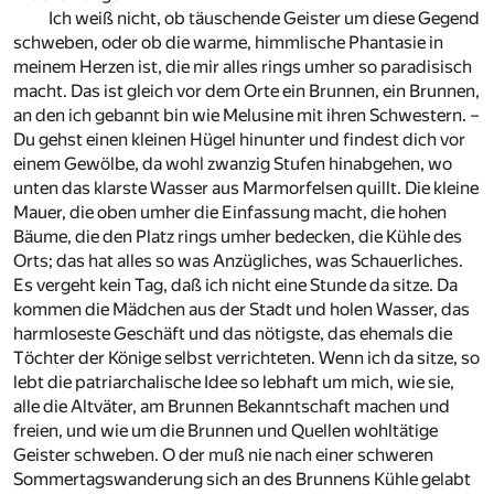
Ich weiß nicht, ob täuschende Geister um diese Gegend
schweben, oder ob die warme, himmlische Phantasie in
meinem Herzen ist, die mir alles rings umher so paradisisch
macht. Das ist gleich vor dem Orte ein Brunnen, ein Brunnen,
an den ich gebannt bin wie Melusine mit ihren Schwestern. –
Du gehst einen kleinen Hügel hinunter und findest dich vor
einem Gewölbe, da wohl zwanzig Stufen hinabgehen, wo
unten das klarste Wasser aus Marmorfelsen quillt. Die kleine
Mauer, die oben umher die Einfassung macht, die hohen
Bäume, die den Platz rings umher bedecken, die Kühle des
Orts; das hat alles so was Anzügliches, was Schauerliches.
Es vergeht kein Tag, daß ich nicht eine Stunde da sitze. Da
kommen die Mädchen aus der Stadt und holen Wasser, das
harmloseste Geschäft und das nötigste, das ehemals die
Töchter der Könige selbst verrichteten. Wenn ich da sitze, so
lebt die patriarchalische Idee so lebhaft um mich, wie sie,
alle die Altväter, am Brunnen Bekanntschaft machen und
freien, und wie um die Brunnen und Quellen wohltätige
Geister schweben. O der muß nie nach einer schweren
Sommertagswanderung sich an des Brunnens Kühle gelabt