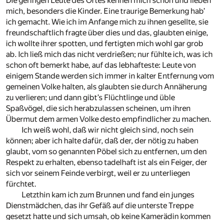
Die geringen Leute des Ortes kennen mich schon und lieben
mich, besonders die Kinder. Eine traurige Bemerkung hab’
ich gemacht. Wie ich im Anfange mich zu ihnen gesellte, sie
freundschaftlich fragte über dies und das, glaubten einige,
ich wollte ihrer spotten, und fertigten mich wohl gar grob
ab. Ich ließ mich das nicht verdrießen; nur fühlte ich, was ich
schon oft bemerkt habe, auf das lebhafteste: Leute von
einigem Stande werden sich immer in kalter Entfernung vom
gemeinen Volke halten, als glaubten sie durch Annäherung
zu verlieren; und dann gibt’s Flüchtlinge und üble
Spaßvögel, die sich herabzulassen scheinen, um ihren
Übermut dem armen Volke desto empfindlicher zu machen.
Ich weiß wohl, daß wir nicht gleich sind, noch sein
können; aber ich halte dafür, daß der, der nötig zu haben
glaubt, vom so genannten Pöbel sich zu entfernen, um den
Respekt zu erhalten, ebenso tadelhaft ist als ein Feiger, der
sich vor seinem Feinde verbirgt, weil er zu unterliegen
fürchtet.
Letzthin kam ich zum Brunnen und fand ein junges
Dienstmädchen, das ihr Gefäß auf die unterste Treppe
gesetzt hatte und sich umsah, ob keine Kamerädin kommen