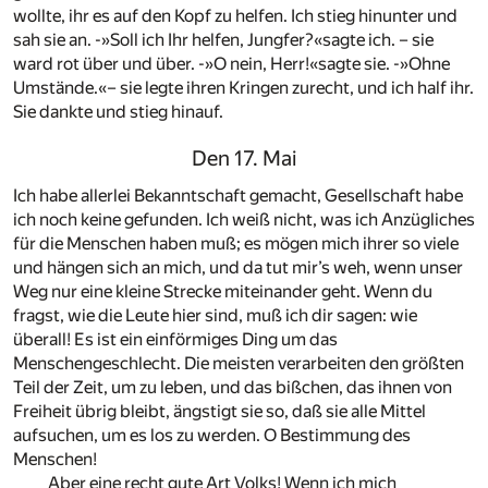
wollte, ihr es auf den Kopf zu helfen. Ich stieg hinunter und
sah sie an. -»Soll ich Ihr helfen, Jungfer?«sagte ich. – sie
ward rot über und über. -»O nein, Herr!«sagte sie. -»Ohne
Umstände.«– sie legte ihren Kringen zurecht, und ich half ihr.
Sie dankte und stieg hinauf.
Den 17. Mai
Ich habe allerlei Bekanntschaft gemacht, Gesellschaft habe
ich noch keine gefunden. Ich weiß nicht, was ich Anzügliches
für die Menschen haben muß; es mögen mich ihrer so viele
und hängen sich an mich, und da tut mir’s weh, wenn unser
Weg nur eine kleine Strecke miteinander geht. Wenn du
fragst, wie die Leute hier sind, muß ich dir sagen: wie
überall! Es ist ein einförmiges Ding um das
Menschengeschlecht. Die meisten verarbeiten den größten
Teil der Zeit, um zu leben, und das bißchen, das ihnen von
Freiheit übrig bleibt, ängstigt sie so, daß sie alle Mittel
aufsuchen, um es los zu werden. O Bestimmung des
Menschen!
Aber eine recht gute Art Volks! Wenn ich mich