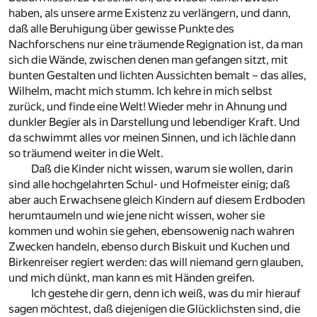
haben, als unsere arme Existenz zu verlängern, und dann,
daß alle Beruhigung über gewisse Punkte des
Nachforschens nur eine träumende Regignation ist, da man
sich die Wände, zwischen denen man gefangen sitzt, mit
bunten Gestalten und lichten Aussichten bemalt – das alles,
Wilhelm, macht mich stumm. Ich kehre in mich selbst
zurück, und finde eine Welt! Wieder mehr in Ahnung und
dunkler Begier als in Darstellung und lebendiger Kraft. Und
da schwimmt alles vor meinen Sinnen, und ich lächle dann
so träumend weiter in die Welt.
Daß die Kinder nicht wissen, warum sie wollen, darin
sind alle hochgelahrten Schul- und Hofmeister einig; daß
aber auch Erwachsene gleich Kindern auf diesem Erdboden
herumtaumeln und wie jene nicht wissen, woher sie
kommen und wohin sie gehen, ebensowenig nach wahren
Zwecken handeln, ebenso durch Biskuit und Kuchen und
Birkenreiser regiert werden: das will niemand gern glauben,
und mich dünkt, man kann es mit Händen greifen.
Ich gestehe dir gern, denn ich weiß, was du mir hierauf
sagen möchtest, daß diejenigen die Glücklichsten sind, die