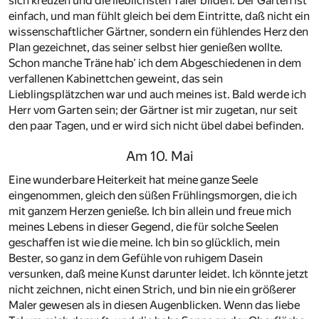
sich kreuzen und die lieblichsten Täler bilden. Der Garten ist
einfach, und man fühlt gleich bei dem Eintritte, daß nicht ein
wissenschaftlicher Gärtner, sondern ein fühlendes Herz den
Plan gezeichnet, das seiner selbst hier genießen wollte.
Schon manche Träne hab’ ich dem Abgeschiedenen in dem
verfallenen Kabinettchen geweint, das sein
Lieblingsplätzchen war und auch meines ist. Bald werde ich
Herr vom Garten sein; der Gärtner ist mir zugetan, nur seit
den paar Tagen, und er wird sich nicht übel dabei befinden.
Am 10. Mai
Eine wunderbare Heiterkeit hat meine ganze Seele
eingenommen, gleich den süßen Frühlingsmorgen, die ich
mit ganzem Herzen genieße. Ich bin allein und freue mich
meines Lebens in dieser Gegend, die für solche Seelen
geschaffen ist wie die meine. Ich bin so glücklich, mein
Bester, so ganz in dem Gefühle von ruhigem Dasein
versunken, daß meine Kunst darunter leidet. Ich könnte jetzt
nicht zeichnen, nicht einen Strich, und bin nie ein größerer
Maler gewesen als in diesen Augenblicken. Wenn das liebe