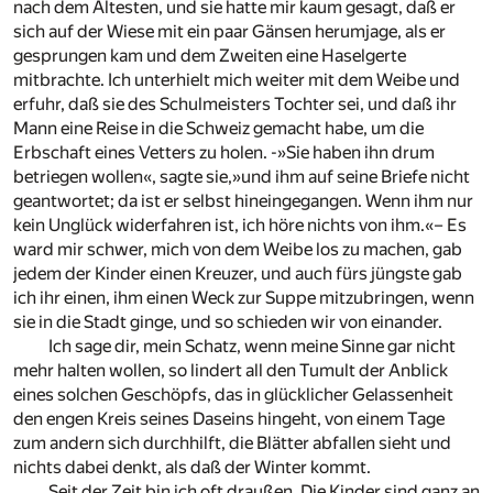
nach dem Ältesten, und sie hatte mir kaum gesagt, daß er
sich auf der Wiese mit ein paar Gänsen herumjage, als er
gesprungen kam und dem Zweiten eine Haselgerte
mitbrachte. Ich unterhielt mich weiter mit dem Weibe und
erfuhr, daß sie des Schulmeisters Tochter sei, und daß ihr
Mann eine Reise in die Schweiz gemacht habe, um die
Erbschaft eines Vetters zu holen. -»Sie haben ihn drum
betriegen wollen«, sagte sie,»und ihm auf seine Briefe nicht
geantwortet; da ist er selbst hineingegangen. Wenn ihm nur
kein Unglück widerfahren ist, ich höre nichts von ihm.«– Es
ward mir schwer, mich von dem Weibe los zu machen, gab
jedem der Kinder einen Kreuzer, und auch fürs jüngste gab
ich ihr einen, ihm einen Weck zur Suppe mitzubringen, wenn
sie in die Stadt ginge, und so schieden wir von einander.
Ich sage dir, mein Schatz, wenn meine Sinne gar nicht
mehr halten wollen, so lindert all den Tumult der Anblick
eines solchen Geschöpfs, das in glücklicher Gelassenheit
den engen Kreis seines Daseins hingeht, von einem Tage
zum andern sich durchhilft, die Blätter abfallen sieht und
nichts dabei denkt, als daß der Winter kommt.
Seit der Zeit bin ich oft draußen. Die Kinder sind ganz an