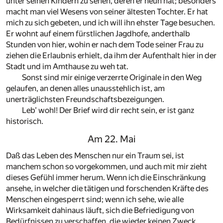
unter seinen Kindern zu sehen, deren er neun hat; besonders
macht man viel Wesens von seiner ältesten Tochter. Er hat
mich zu sich gebeten, und ich will ihn ehster Tage besuchen.
Er wohnt auf einem fürstlichen Jagdhofe, anderthalb
Stunden von hier, wohin er nach dem Tode seiner Frau zu
ziehen die Erlaubnis erhielt, da ihm der Aufenthalt hier in der
Stadt und im Amthause zu weh tat.
Sonst sind mir einige verzerrte Originale in den Weg
gelaufen, an denen alles unausstehlich ist, am
unerträglichsten Freundschaftsbezeigungen.
Leb’ wohl! Der Brief wird dir recht sein, er ist ganz
historisch.
Am 22. Mai
Daß das Leben des Menschen nur ein Traum sei, ist
manchem schon so vorgekommen, und auch mit mir zieht
dieses Gefühl immer herum. Wenn ich die Einschränkung
ansehe, in welcher die tätigen und forschenden Kräfte des
Menschen eingesperrt sind; wenn ich sehe, wie alle
Wirksamkeit dahinaus läuft, sich die Befriedigung von
Bedürfnissen zu verschaffen, die wieder keinen Zweck