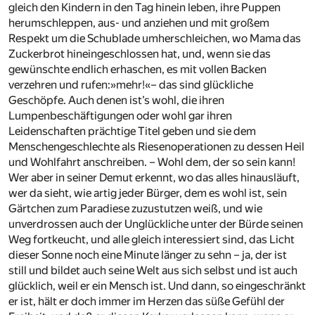
gleich den Kindern in den Tag hinein leben, ihre Puppen
herumschleppen, aus- und anziehen und mit großem
Respekt um die Schublade umherschleichen, wo Mama das
Zuckerbrot hineingeschlossen hat, und, wenn sie das
gewünschte endlich erhaschen, es mit vollen Backen
verzehren und rufen:»mehr!«– das sind glückliche
Geschöpfe. Auch denen ist’s wohl, die ihren
Lumpenbeschäftigungen oder wohl gar ihren
Leidenschaften prächtige Titel geben und sie dem
Menschengeschlechte als Riesenoperationen zu dessen Heil
und Wohlfahrt anschreiben. – Wohl dem, der so sein kann!
Wer aber in seiner Demut erkennt, wo das alles hinausläuft,
wer da sieht, wie artig jeder Bürger, dem es wohl ist, sein
Gärtchen zum Paradiese zuzustutzen weiß, und wie
unverdrossen auch der Unglückliche unter der Bürde seinen
Weg fortkeucht, und alle gleich interessiert sind, das Licht
dieser Sonne noch eine Minute länger zu sehn – ja, der ist
still und bildet auch seine Welt aus sich selbst und ist auch
glücklich, weil er ein Mensch ist. Und dann, so eingeschränkt
er ist, hält er doch immer im Herzen das süße Gefühl der