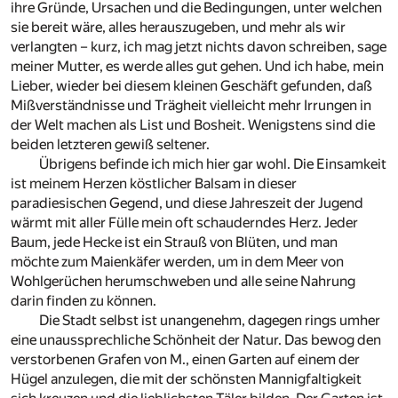
ihre Gründe, Ursachen und die Bedingungen, unter welchen
sie bereit wäre, alles herauszugeben, und mehr als wir
verlangten – kurz, ich mag jetzt nichts davon schreiben, sage
meiner Mutter, es werde alles gut gehen. Und ich habe, mein
Lieber, wieder bei diesem kleinen Geschäft gefunden, daß
Mißverständnisse und Trägheit vielleicht mehr Irrungen in
der Welt machen als List und Bosheit. Wenigstens sind die
beiden letzteren gewiß seltener.
Übrigens befinde ich mich hier gar wohl. Die Einsamkeit
ist meinem Herzen köstlicher Balsam in dieser
paradiesischen Gegend, und diese Jahreszeit der Jugend
wärmt mit aller Fülle mein oft schauderndes Herz. Jeder
Baum, jede Hecke ist ein Strauß von Blüten, und man
möchte zum Maienkäfer werden, um in dem Meer von
Wohlgerüchen herumschweben und alle seine Nahrung
darin finden zu können.
Die Stadt selbst ist unangenehm, dagegen rings umher
eine unaussprechliche Schönheit der Natur. Das bewog den
verstorbenen Grafen von M., einen Garten auf einem der
Hügel anzulegen, die mit der schönsten Mannigfaltigkeit