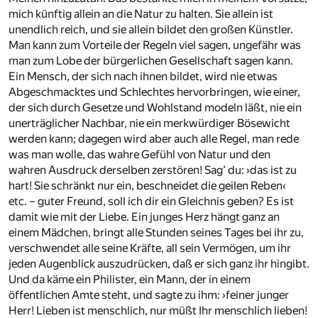
mich künftig allein an die Natur zu halten. Sie allein ist
unendlich reich, und sie allein bildet den großen Künstler.
Man kann zum Vorteile der Regeln viel sagen, ungefähr was
man zum Lobe der bürgerlichen Gesellschaft sagen kann.
Ein Mensch, der sich nach ihnen bildet, wird nie etwas
Abgeschmacktes und Schlechtes hervorbringen, wie einer,
der sich durch Gesetze und Wohlstand modeln läßt, nie ein
unerträglicher Nachbar, nie ein merkwürdiger Bösewicht
werden kann; dagegen wird aber auch alle Regel, man rede
was man wolle, das wahre Gefühl von Natur und den
wahren Ausdruck derselben zerstören! Sag’ du: ›das ist zu
hart! Sie schränkt nur ein, beschneidet die geilen Reben‹
etc. – guter Freund, soll ich dir ein Gleichnis geben? Es ist
damit wie mit der Liebe. Ein junges Herz hängt ganz an
einem Mädchen, bringt alle Stunden seines Tages bei ihr zu,
verschwendet alle seine Kräfte, all sein Vermögen, um ihr
jeden Augenblick auszudrücken, daß er sich ganz ihr hingibt.
Und da käme ein Philister, ein Mann, der in einem
öffentlichen Amte steht, und sagte zu ihm: ›feiner junger
Herr! Lieben ist menschlich, nur müßt Ihr menschlich lieben!