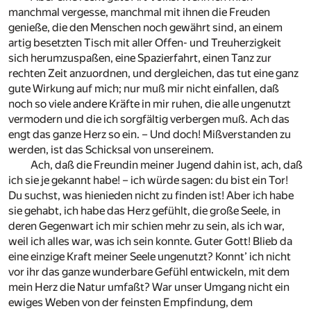
manchmal vergesse, manchmal mit ihnen die Freuden
genieße, die den Menschen noch gewährt sind, an einem
artig besetzten Tisch mit aller Offen- und Treuherzigkeit
sich herumzuspaßen, eine Spazierfahrt, einen Tanz zur
rechten Zeit anzuordnen, und dergleichen, das tut eine ganz
gute Wirkung auf mich; nur muß mir nicht einfallen, daß
noch so viele andere Kräfte in mir ruhen, die alle ungenutzt
vermodern und die ich sorgfältig verbergen muß. Ach das
engt das ganze Herz so ein. – Und doch! Mißverstanden zu
werden, ist das Schicksal von unsereinem.
Ach, daß die Freundin meiner Jugend dahin ist, ach, daß
ich sie je gekannt habe! – ich würde sagen: du bist ein Tor!
Du suchst, was hienieden nicht zu finden ist! Aber ich habe
sie gehabt, ich habe das Herz gefühlt, die große Seele, in
deren Gegenwart ich mir schien mehr zu sein, als ich war,
weil ich alles war, was ich sein konnte. Guter Gott! Blieb da
eine einzige Kraft meiner Seele ungenutzt? Konnt’ ich nicht
vor ihr das ganze wunderbare Gefühl entwickeln, mit dem
mein Herz die Natur umfaßt? War unser Umgang nicht ein
ewiges Weben von der feinsten Empfindung, dem