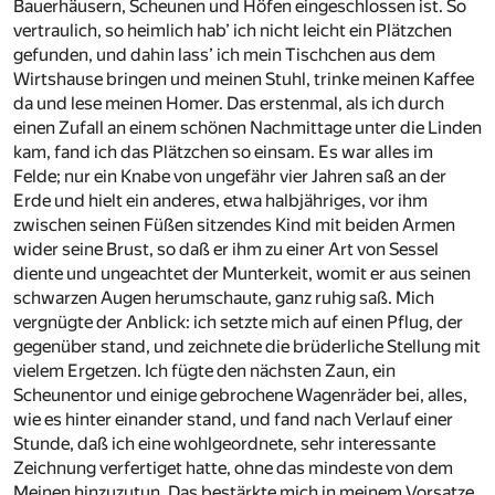
Bauerhäusern, Scheunen und Höfen eingeschlossen ist. So
vertraulich, so heimlich hab’ ich nicht leicht ein Plätzchen
gefunden, und dahin lass’ ich mein Tischchen aus dem
Wirtshause bringen und meinen Stuhl, trinke meinen Kaffee
da und lese meinen Homer. Das erstenmal, als ich durch
einen Zufall an einem schönen Nachmittage unter die Linden
kam, fand ich das Plätzchen so einsam. Es war alles im
Felde; nur ein Knabe von ungefähr vier Jahren saß an der
Erde und hielt ein anderes, etwa halbjähriges, vor ihm
zwischen seinen Füßen sitzendes Kind mit beiden Armen
wider seine Brust, so daß er ihm zu einer Art von Sessel
diente und ungeachtet der Munterkeit, womit er aus seinen
schwarzen Augen herumschaute, ganz ruhig saß. Mich
vergnügte der Anblick: ich setzte mich auf einen Pflug, der
gegenüber stand, und zeichnete die brüderliche Stellung mit
vielem Ergetzen. Ich fügte den nächsten Zaun, ein
Scheunentor und einige gebrochene Wagenräder bei, alles,
wie es hinter einander stand, und fand nach Verlauf einer
Stunde, daß ich eine wohlgeordnete, sehr interessante
Zeichnung verfertiget hatte, ohne das mindeste von dem
Meinen hinzuzutun. Das bestärkte mich in meinem Vorsatze,