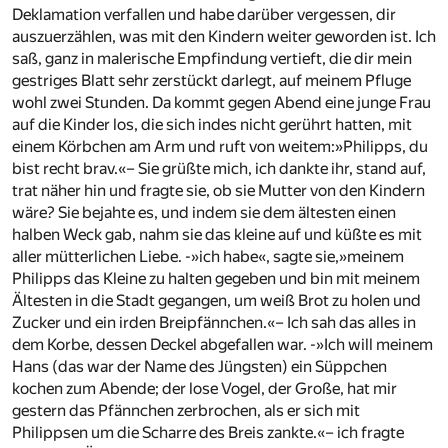
Deklamation verfallen und habe darüber vergessen, dir
auszuerzählen, was mit den Kindern weiter geworden ist. Ich
saß, ganz in malerische Empfindung vertieft, die dir mein
gestriges Blatt sehr zerstückt darlegt, auf meinem Pfluge
wohl zwei Stunden. Da kommt gegen Abend eine junge Frau
auf die Kinder los, die sich indes nicht gerührt hatten, mit
einem Körbchen am Arm und ruft von weitem:»Philipps, du
bist recht brav.«– Sie grüßte mich, ich dankte ihr, stand auf,
trat näher hin und fragte sie, ob sie Mutter von den Kindern
wäre? Sie bejahte es, und indem sie dem ältesten einen
halben Weck gab, nahm sie das kleine auf und küßte es mit
aller mütterlichen Liebe. -»ich habe«, sagte sie,»meinem
Philipps das Kleine zu halten gegeben und bin mit meinem
Ältesten in die Stadt gegangen, um weiß Brot zu holen und
Zucker und ein irden Breipfännchen.«– Ich sah das alles in
dem Korbe, dessen Deckel abgefallen war. -»Ich will meinem
Hans (das war der Name des Jüngsten) ein Süppchen
kochen zum Abende; der lose Vogel, der Große, hat mir
gestern das Pfännchen zerbrochen, als er sich mit
Philippsen um die Scharre des Breis zankte.«– ich fragte