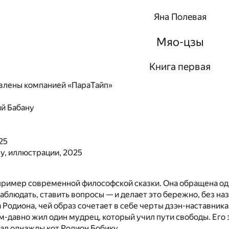
Яна Полевая
Мяо-цзы
Книга первая
влены компанией «ПараТайп»
й Бабану
25
у, иллюстрации, 2025
ример современной философской сказки. Она обращена одн
наблюдать, ставить вопросы — и делает это бережно, без на
 Родиона, чей образ сочетает в себе черты дзэн-наставника
м-давно жил один мудрец, который учил пути свободы. Его з
дал однажды кот Родион Бобику…