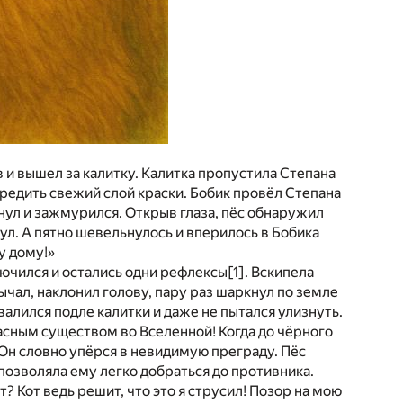
в и вышел за калитку. Калитка пропустила Степана
овредить свежий слой краски. Бобик провёл Степана
нул и зажмурился. Открыв глаза, пёс обнаружил
ул. А пятно шевельнулось и вперилось в Бобика
у дому!»
лючился и остались одни рефлексы
[1]
. Вскипела
ычал, наклонил голову, пару раз шаркнул по земле
валился подле калитки и даже не пытался улизнуть.
асным существом во Вселенной! Когда до чёрного
 Он словно упёрся в невидимую преграду. Пёс
 позволяла ему легко добраться до противника.
т? Кот ведь решит, что это я струсил! Позор на мою