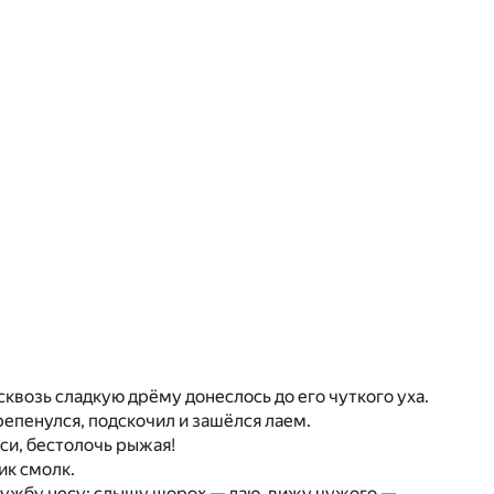
сквозь сладкую дрёму донеслось до его чуткого уха.
репенулся, подскочил и зашёлся лаем.
оси, бестолочь рыжая!
ик смолк.
 службу несу: слышу шорох — лаю, вижу чужого —