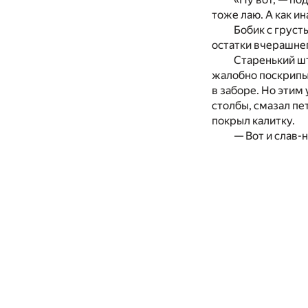
тоже лаю. А как ин
Бобик с груст
остатки вчерашнег
Старенький шт
жалобно поскрипыв
в заборе. Но этим
столбы, смазал пе
покрыл калитку.
— Вот и слав-н