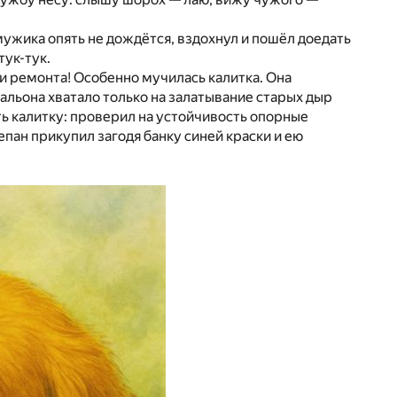
мужика опять не дождётся, вздохнул и пошёл доедать
тук-тук.
и ремонта! Особенно мучилась калитка. Она
тальона хватало только на залатывание старых дыр
ить калитку: проверил на устойчивость опорные
епан прикупил загодя банку синей краски и ею