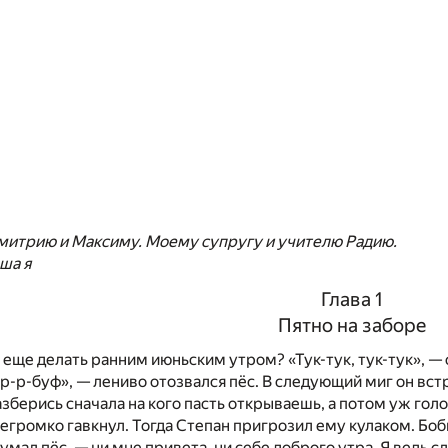
итрию и Максиму. Моему супругу и учителю Радию.
ша я
Глава 1
Пятно на заборе
 еще делать ранним июньским утром? «Тук-тук, тук-тук», — 
-р-р-буф», — лениво отозвался пёс. В следующий миг он вст
азберись сначала на кого пасть открываешь, а потом уж гол
негромко гавкнул. Тогда Степан пригрозил ему кулаком. Боб
думал пёс, — ни мне привета, ни себе доброго утра. Я ведь