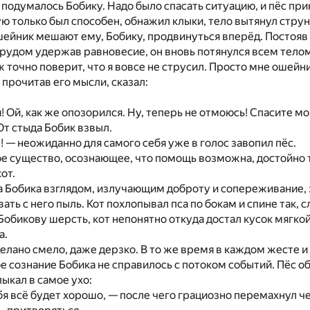
подумалось Бобику. Надо было спасать ситуацию, и пёс пр
ую только был способен, обнажил клыки, тело вытянул струн
шейник мешают ему, Бобику, продвинуться вперёд. Постояв с
трудом удержав равновесие, он вновь потянулся всем телом к
ж точно поверит, что я вовсе не струсил. Просто мне ошейн
 прочитав его мысли, сказал:
! Ой, как же опозорился. Ну, теперь не отмоюсь! Спасите м
От стыда Бобик взвыл.
! — неожиданно для самого себя уже в голос завопил пёс.
 существо, осознающее, что помощь возможна, достойно то
от.
а Бобика взглядом, излучающим доброту и сопереживание, 
ать с него пыль. Кот похлопывал пса по бокам и спине так, 
Бобикову шерсть, кот непонятно откуда достал кусок мягк
а.
елано смело, даже дерзко. В то же время в каждом жесте и
сознание Бобика не справилось с потоком событий. Пёс обм
ыкал в самое ухо:
бя всё будет хорошо, — после чего грациозно перемахнул че