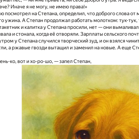
аче? Иначе я не могу, не имею права!»
ью посмотрел на Степана, определил, что доброго слова от 
о ужина. А Степан продолжал работать молотком: тук-тук, 
акетник и калитка у Степана просили, нет — они вымаливал
ала и стонала, когда её отворяли. Зарплаты сельского поч
 утром у Степана случился творческий зуд, и он взялся чин
тли, а ржавые гвозди вытащил и заменил на новые. А еще Ст
ень-ко, вот и хо-ро-шо, — запел Степан,