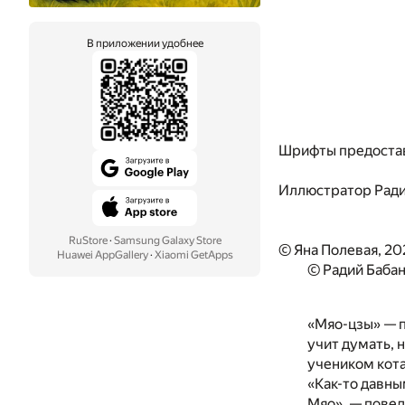
В приложении удобнее
Шрифты предоста
Иллюстратор
Ради
RuStore
·
Samsung Galaxy Store
© Яна Полевая, 20
Huawei AppGallery
·
Xiaomi GetApps
© Радий Бабан
«Мяо-цзы» — п
учит думать, 
учеником кота
«Как-то давны
Мяо», — пове