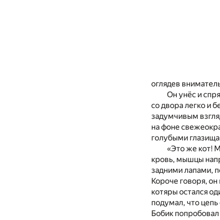
оглядев вниматель
Он унёс и спр
со двора легко и 
задумчивым взгляд
на фоне свежеокра
голубыми глазищам
«Это же кот! 
кровь, мышцы напр
задними лапами, п
Короче говоря, он
котяры остался од
подумал, что цепь
Бобик попробовал с