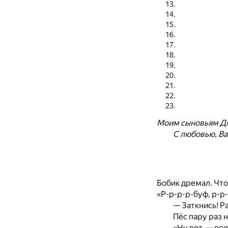
Моим сыновьям Дм
С любовью, Ва
Бобик дремал. Что
«Р-р-р-р-буф, р-р
— Заткнись! Р
Пёс пару раз 
«Ну вот, — по