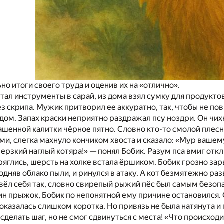
но итоги своего труда и оценив их на «отлично».
ятал инструменты в сарай, из дома взял сумку для продукто
без скрипа. Мужик притворил ее аккуратно, так, чтобы не п
ом. Запах краски неприятно раздражал псу ноздри. Он чих
шенной калитки чёрное пятно. Словно кто-то смолой плесн
и, слегка махнуло кончиком хвоста и сказало: «Мур вашем
Мерзкий наглый котяра!» — понял Бобик. Разум пса вмиг отк
яглись, шерсть на холке встала ёршиком. Бобик грозно зар
одняв облако пыли, и ринулся в атаку. А кот безмятежно раз
 вёл себя так, словно свирепый рыжий пёс был самым безоп
ин прыжок, Бобик по непонятной ему причине остановился.
 оказалась слишком коротка. Но привязь не была натянута и
делать шаг, но не смог сдвинуться с места! «Что происходи