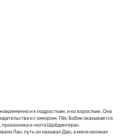
овременно и к подросткам, и ко взрослым. Она
зидательства и с юмором. Пёс Бобик оказывается
, проказника и «кота Шрёдингера».
вали Лао, путь он называл Дао, а меня окликал