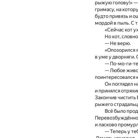
рыжую голову!» — 
гримасу, на котор
будто привязь и о
мордой в пыль. С 
«Сейчас кот у
Но кот, словно
— Не верю.
«Опозорился я
в уме у дворняги. 
— По-мо-ги-те
— Любое живое
поинтересовался к
Он поглядел н
и принялся отряхив
Закончив чистить 
рыжего страдальц
Всё было прод
Перевозбуждённое 
и ласково промурл
— Теперь у те