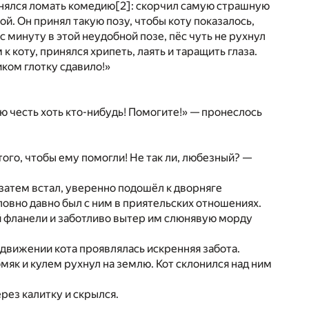
инялся ломать комедию
[2]
: скорчил самую страшную
ой. Он принял такую позу, чтобы коту показалось,
 минуту в этой неудобной позе, пёс чуть не рухнул
 коту, принялся хрипеть, лаять и таращить глаза.
иком глотку сдавило!»
ою честь хоть кто-нибудь! Помогите!» — пронеслось
го, чтобы ему помогли! Не так ли, любезный? —
затем встал, уверенно подошёл к дворняге
словно давно был с ним в приятельских отношениях.
ой фланели и заботливо вытер им слюнявую морду
 движении кота проявлялась искренняя забота.
як и кулем рухнул на землю. Кот склонился над ним
рез калитку и скрылся.