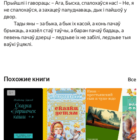
Прыйшлі і гавораць: – Ага, Быска, спалохаўся нас! – Не, я
не спалохаўся, а захацеў палуднаваць, дык і пайшоў у
двор.
Тады яны – за быка, а бык іх касой, а конь пачаў
брыкаць, а казёл стаў таўчы, а баран пачаў бадаць, а
певень пачаў дзерці – ледзьве іх не забілі, ледзьве тыя
ваўкі ўцяклі.
Похожие книги
Все