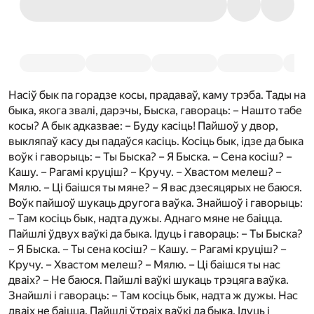
Насіў бык па горадзе косы, прадаваў, каму трэба. Тады на
быка, якога звалі, дарэчы, Быска, гавораць: – Нашто табе
косы? А бык адказвае: – Буду касіць! Пайшоў у двор,
выкляпаў касу ды падаўся касіць. Косіць бык, ідзе да быка
воўк і гаворыць: – Ты Быска? – Я Быска. – Сена косіш? –
Кашу. – Рагамі круціш? – Кручу. – Хвастом мелеш? –
Мялю. – Ці баішся ты мяне? – Я вас дзесяцярых не баюся.
Воўк пайшоў шукаць другога ваўка. Знайшоў і гаворыць:
– Там косіць бык, надта дужы. Аднаго мяне не баіцца.
Пайшлі ўдвух ваўкі да быка. Ідуць і гавораць: – Ты Быска?
– Я Быска. – Ты сена косіш? – Кашу. – Рагамі круціш? –
Кручу. – Хвастом мелеш? – Мялю. – Ці баішся ты нас
дваіх? – Не баюся. Пайшлі ваўкі шукаць трэцяга ваўка.
Знайшлі і гавораць: – Там косіць бык, надта ж дужы. Нас
дваіх не баіцца. Пайшлі ўтраіх ваўкі да быка. Ідуць і