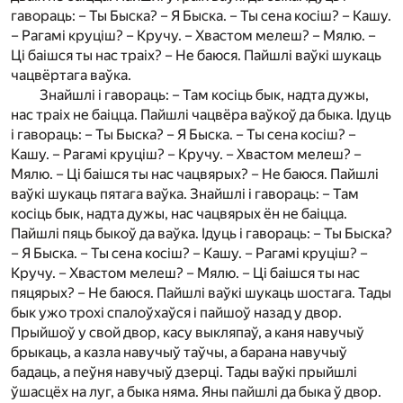
гавораць: – Ты Быска? – Я Быска. – Ты сена косіш? – Кашу.
– Рагамі круціш? – Кручу. – Хвастом мелеш? – Мялю. –
Ці баішся ты нас траіх? – Не баюся. Пайшлі ваўкі шукаць
чацвёртага ваўка.
Знайшлі і гавораць: – Там косіць бык, надта дужы,
нас траіх не баіцца. Пайшлі чацвёра ваўкоў да быка. Ідуць
і гавораць: – Ты Быска? – Я Быска. – Ты сена косіш? –
Кашу. – Рагамі круціш? – Кручу. – Хвастом мелеш? –
Мялю. – Ці баішся ты нас чацвярых? – Не баюся. Пайшлі
ваўкі шукаць пятага ваўка. Знайшлі і гавораць: – Там
косіць бык, надта дужы, нас чацвярых ён не баіцца.
Пайшлі пяць быкоў да ваўка. Ідуць і гавораць: – Ты Быска?
– Я Быска. – Ты сена косіш? – Кашу. – Рагамі круціш? –
Кручу. – Хвастом мелеш? – Мялю. – Ці баішся ты нас
пяцярых? – Не баюся. Пайшлі ваўкі шукаць шостага. Тады
бык ужо трохі спалоўхаўся і пайшоў назад у двор.
Прыйшоў у свой двор, касу выкляпаў, а каня навучыў
брыкаць, а казла навучыў таўчы, а барана навучыў
бадаць, а пеўня навучыў дзерці. Тады ваўкі прыйшлі
ўшасцёх на луг, а быка няма. Яны пайшлі да быка ў двор.