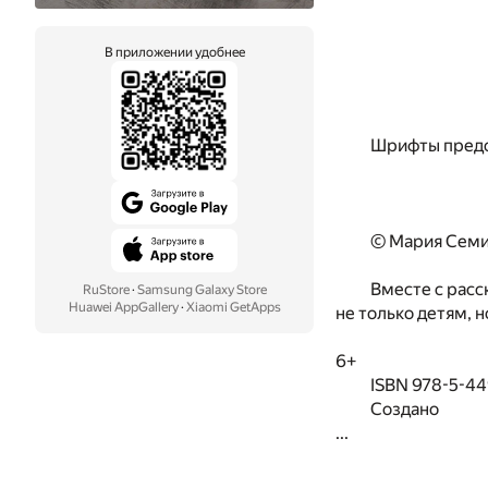
В приложении удобнее
Шрифты предо
© Мария Семи
Вместе с расс
RuStore
·
Samsung Galaxy Store
Huawei AppGallery
·
Xiaomi GetApps
не только детям, 
6+
ISBN 978-5-4
Создано
...