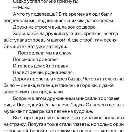
Садко успел только крикнуть:
— Мама!
А что тут сделаешь? В те времена люди были
подневольные, подчинялись ­князьям да воеводам.
Дружина строем вышла вон со двора.
Хорошая была дружина у князя, крепкая, всегда
выступала строевым шагом. А где строй, там песня.
Слышите? Вот уже затянули.
— Постреляли мы на славу,
Поломали три копья.
И теперь домой по праву:
Нас встречай, родна земля.
Дорога пролегала через базар. Чего тут только не
было — и меха, и ткани, и глиняные горшки, и даже
заморских птиц продавали.
Бодрым шагом дружинники миновали торговые
ряды. Последний нёс на плече Садко. От нечего делать
музыкант подыгрывал песне на дудочке.
Все торговцы высыпали из-за прилавков поглазеть
на стражу. Попугаи тоже стали глазеть, но только один
— большой, белый, с хохолком на голове — смотрел не