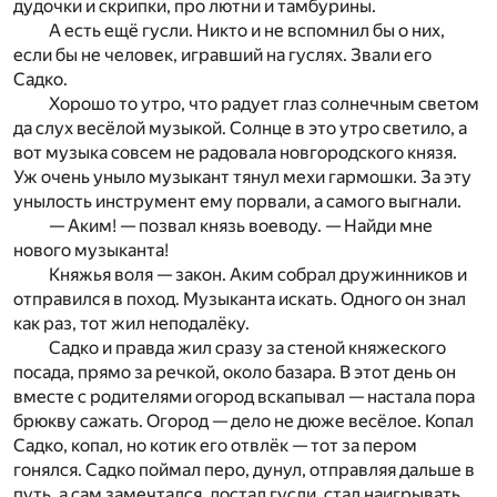
дудочки и скрипки, про лютни и тамбурины.
А есть ещё гусли. Никто и не вспомнил бы о них,
если бы не человек, игравший на гуслях. Звали его
Садко.
Хорошо то утро, что радует глаз солнечным светом
да слух весёлой музыкой. Солнце в это утро светило, а
вот музыка совсем не радовала новгородского князя.
Уж очень уныло музыкант тянул мехи гармошки. За эту
унылость инструмент ему порвали, а самого выгнали.
— Аким! — позвал князь воеводу. — Найди мне
нового музыканта!
Княжья воля — закон. Аким собрал дружинников и
отправился в поход. Музыканта искать. Одного он знал
как раз, тот жил неподалёку.
Садко и правда жил сразу за стеной княжеского
посада, прямо за речкой, около базара. В этот день он
вместе с родителями огород вскапывал — настала пора
брюкву сажать. Огород — дело не дюже весёлое. Копал
Садко, копал, но котик его отвлёк — тот за пером
гонялся. Садко поймал перо, дунул, отправляя дальше в
путь, а сам замечтался, достал гусли, стал наигрывать