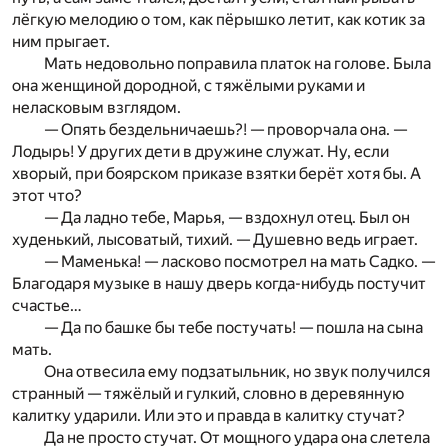
лёгкую мелодию о том, как пёрышко летит, как котик за
ним прыгает.
Мать недовольно поправила платок на голове. Была
она женщиной дородной, с тяжёлыми руками и
неласковым взглядом.
— Опять бездельничаешь?! — проворчала она. —
Лодырь! У других дети в дружине служат. Ну, если
хворый, при боярском приказе взятки берёт хотя бы. А
этот что?
— Да ладно тебе, Марья, — вздохнул отец. Был он
худенький, лысоватый, тихий. — Душевно ведь играет.
— Маменька! — ласково посмотрел на мать Садко. —
Благодаря музыке в нашу дверь когда-нибудь постучит
счастье…
— Да по башке бы тебе постучать! — пошла на сына
мать.
Она отвесила ему подзатыльник, но звук получился
странный — тяжёлый и гулкий, словно в деревянную
калитку ударили. Или это и правда в калитку стучат?
Да не просто стучат. От мощного удара она слетела