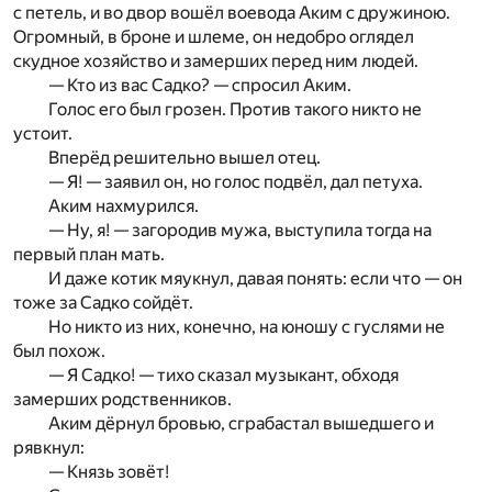
с петель, и во двор вошёл воевода Аким с дружиною.
Огромный, в броне и шлеме, он недобро оглядел
скудное хозяйство и замерших перед ним людей.
— Кто из вас Садко? — спросил Аким.
Голос его был грозен. Против такого никто не
устоит.
Вперёд решительно вышел отец.
— Я! — заявил он, но голос подвёл, дал петуха.
Аким нахмурился.
— Ну, я! — загородив мужа, выступила тогда на
первый план мать.
И даже котик мяукнул, давая понять: если что — он
тоже за Садко сойдёт.
Но никто из них, конечно, на юношу с гуслями не
был похож.
— Я Садко! — тихо сказал музыкант, обходя
замерших родственников.
Аким дёрнул бровью, сграбастал вышедшего и
рявкнул:
— Князь зовёт!