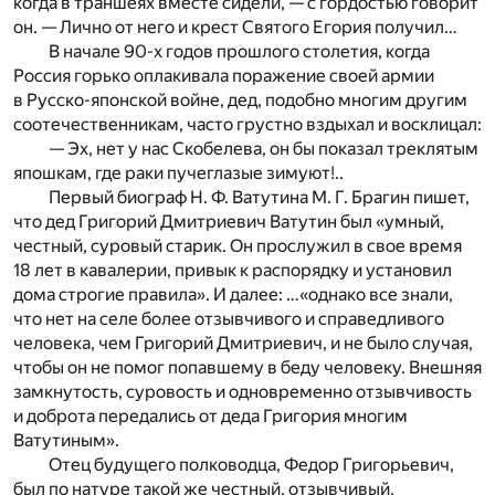
когда в траншеях вместе сидели, — с гордостью говорит
он. — Лично от него и крест Святого Егория получил…
В начале 90-х годов прошлого столетия, когда
Россия горько оплакивала поражение своей армии
в Русско-японской войне, дед, подобно многим другим
соотечественникам, часто грустно вздыхал и восклицал:
— Эх, нет у нас Скобелева, он бы показал треклятым
япошкам, где раки пучеглазые зимуют!..
Первый биограф Н. Ф. Ватутина М. Г. Брагин пишет,
что дед Григорий Дмитриевич Ватутин был «умный,
честный, суровый старик. Он прослужил в свое время
18 лет в кавалерии, привык к распорядку и установил
дома строгие правила». И далее: …«однако все знали,
что нет на селе более отзывчивого и справедливого
человека, чем Григорий Дмитриевич, и не было случая,
чтобы он не помог попавшему в беду человеку. Внешняя
замкнутость, суровость и одновременно отзывчивость
и доброта передались от деда Григория многим
Ватутиным».
Отец будущего полководца, Федор Григорьевич,
был по натуре такой же честный, отзывчивый,