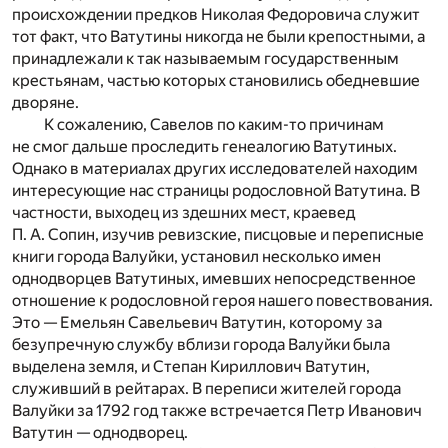
происхождении предков Николая Федоровича служит
тот факт, что Ватутины никогда не были крепостными, а
принадлежали к так называемым государственным
крестьянам, частью которых становились обедневшие
дворяне.
К сожалению, Савелов по каким-то причинам
не смог дальше проследить генеалогию Ватутиных.
Однако в материалах других исследователей находим
интересующие нас страницы родословной Ватутина. В
частности, выходец из здешних мест, краевед
П. А. Сопин, изучив ревизские, писцовые и переписные
книги города Валуйки, установил несколько имен
однодворцев Ватутиных, имевших непосредственное
отношение к родословной героя нашего повествования.
Это — Емельян Савельевич Ватутин, которому за
безупречную службу вблизи города Валуйки была
выделена земля, и Степан Кириллович Ватутин,
служивший в рейтарах. В переписи жителей города
Валуйки за 1792 год также встречается Петр Иванович
Ватутин — однодворец.