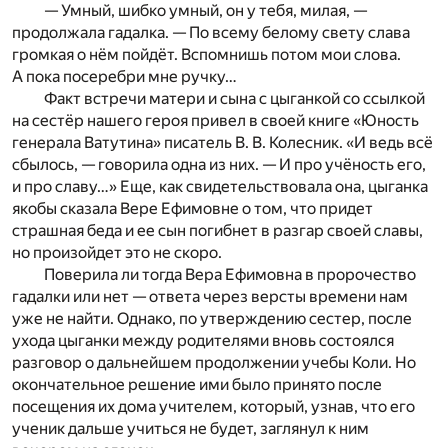
— Умный, шибко умный, он у тебя, милая, —
продолжала гадалка. — По всему белому свету слава
громкая о нём пойдёт. Вспомнишь потом мои слова.
А пока посеребри мне ручку…
Факт встречи матери и сына с цыганкой со ссылкой
на сестёр нашего героя привел в своей книге «Юность
генерала Ватутина» писатель В. В. Колесник. «И ведь всё
сбылось, — говорила одна из них. — И про учёность его,
и про славу…» Еще, как свидетельствовала она, цыганка
якобы сказала Вере Ефимовне о том, что придет
страшная беда и ее сын погибнет в разгар своей славы,
но произойдет это не скоро.
Поверила ли тогда Вера Ефимовна в пророчество
гадалки или нет — ответа через версты времени нам
уже не найти. Однако, по утверждению сестер, после
ухода цыганки между родителями вновь состоялся
разговор о дальнейшем продолжении учебы Коли. Но
окончательное решение ими было принято после
посещения их дома учителем, который, узнав, что его
ученик дальше учиться не будет, заглянул к ним