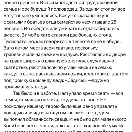
нового ребенка. В этой многодетной трудолюбивой
семье и рос будущий полководец. За одним столом все
Ватутины не умещались. Как уже сказано, вкупе
с семьями братьев отца семейство насчитывало 25
человек. Но обедать или ужинать всегда собирались
вместе. Зимой в хате ставили два больших стола.
Тесновато, но, как говорится, в тесноте да не в обиде.
Зато летом места всем хватало, поскольку
трапезничали на свежем воздухе. Расстилали во дворе
на траве широкую длинную холстину, служившую
скатертью, расставляли по углам миски на семью
каждого сына, раскладывали ложки, крестились, а затем
под громкую команду деда: «Садись!» —дружно
принимались за еду.
Так было и в работе. Наступало время сеять — вся
семья, от мала до велика, трудилась в поле. Но
поскольку нашему герою было еще рано управлять
лошадью или идти за плугом, он вместе с дедом
выполнял обязанности севца. И не было для маленького
Коли большего счастья, как шагать с холщовой сумкой