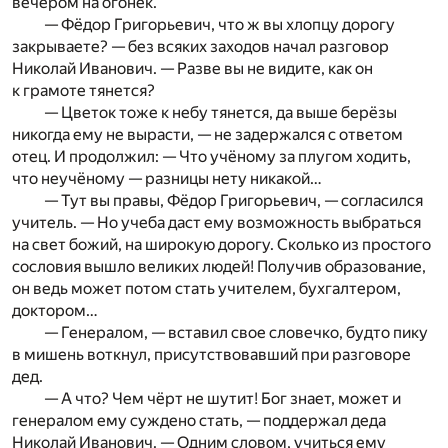
вечером на огонек.
— Фёдор Григорьевич, что ж вы хлопцу дорогу
закрываете? — без всяких заходов начал разговор
Николай Иванович. — Разве вы не видите, как он
к грамоте тянется?
— Цветок тоже к небу тянется, да выше берёзы
никогда ему не вырасти, — не задержался с ответом
отец. И продолжил: — Что учёному за плугом ходить,
что неучёному — разницы нету никакой…
— Тут вы правы, Фёдор Григорьевич, — согласился
учитель. — Но учеба даст ему возможность выбраться
на свет божий, на широкую дорогу. Сколько из простого
сословия вышло великих людей! Получив образование,
он ведь может потом стать учителем, бухгалтером,
доктором…
— Генералом, — вставил свое словечко, будто пику
в мишень воткнул, присутствовавший при разговоре
дед.
— А что? Чем чёрт не шутит! Бог знает, может и
генералом ему суждено стать, — поддержал деда
Николай Иванович. — Одним словом, учиться ему