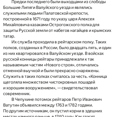
Предки последнего были выходцами из слободы
Большие Липяги Валуйского уезда и являлись
служилыми людьми Палатовской крепости,
построенной в 1671 году по указу царя Алексея
Михайловича казаками Острогожского полка для
защиты Русской земли от набегов нагайцев и крымских
татар.
Их служба проходила в рейтарском полку. Таких
полков, созданных в России, было двадцать пять, и один
из них квартировался в Валуйском уезде. В войсках
русской конницы рейтары принадлежали к так
называемым частям «Нового строя», отличались
отменной выучкой и были прекрасно снаряжены.
Служить в таких полках считалось за честь. «Конница
щеголяла множеством чистокровных лошадей
и хорошим вооружением», — свидетельствовал
современник.
В Чепухине потомок рейтаров Петр Иванович
Ватутин объявился между 1763 и 1782 годами.
По другим источникам, он пустил корни в здешних
местах намного раньше, в 1740 году. Как гласят