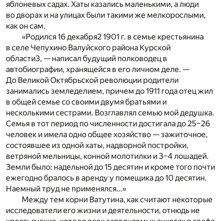
яблоневых садах. Хаты казались маленькими, а люди
во дворах и на улицах были такими же мелкорослыми,
как он сам.
«Родился 16 декабря
2
1901 г. в семье крестьянина
в селе Чепухино Валуйского района Курской
области
3
, — написал будущий полководец в
автобиографии, хранящейся в его личном деле. —
До Великой Октябрьской революции родители
занимались земледелием, причем до 1911 года отец жил
в общей семье со своими двумя братьями и
несколькими сестрами. Возглавлял семью мой дедушка.
Семья в тот период по численности достигала до 25–26
человек и имела одно общее хозяйство — зажиточное,
состоявшее из одной хаты, надворной постройки,
ветряной мельницы, конной молотилки и 3–4 лошадей.
Земли было: надельной до 15 десятин и кроме того почти
ежегодно бралось в аренду у помещика до 10 десятин.
Наемный труд не применялся…»
Между тем корни Ватутина, как считают некоторые
исследователи его жизни и деятельности, отнюдь не