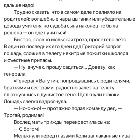
дальше надо!
Трудно сказать, что в самом деле повлияло на
родителей: волшебные чары цыганки или убедительные
доводы учителя, но судьба сына наконец-то была
решена — он едет учиться!
Быстро, словно июльская гроза, пролетело лето.
В один из последних его дней дед Григорий запряг
лошадь, сложил в телегу нехитрые пожитки школяра
и съестные припасы.
— Ну, внучек, прошу садиться… Довезу, как
генерала.
«Генерал» Ватутин, попрощавшись с родителями,
братьями и сестрами, радостно залез на телегу,
плюхнувшись в душистое сено. Щелкнули вожжи.
Лошадь слегка вздрогнула.
— Но-о-о-о! — протяжно подал команду дед. —
Трогай, родимая!
Вослед мать трижды перекрестила сына:
— С Богом!
Мелькнули перед глазами Коли заплаканные лица