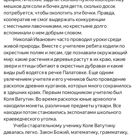
мешков для соли и бочек для дегтя, сколько досок
потребуется, чтобы околотить эти бочки. Правда,
кооператив не смог выдержать конкуренции
с местными лавочниками, но крестьяне долго
вспоминали о нем добрым словом.
Николай Иванович часто проводил уроки среди
живой природы. Вместе с учителем ребята ходили по
окрестным полям и лесам, где познавали окружающий
мир: какие растения и деревья растут в их краю, какие
звери и птицы обитают в окрестных дубравах и какие
виды рыб водятся в речке Палатовке. Еще одним
увлечением учителя и его учеников было проведение
раскопок древних курганов, которых много сохранилось
в здешних краях. Первым помощником учителю был
Коля Ватутин. Во время раскопок юные археологи
находили монеты, различные предметы утвари. Все
находки потом становились экспонатами школьного
краеведческого уголка.
Учеба старательному ученику Коле Ватутину
давалась легко. Закон Божий, математику, грамматику,