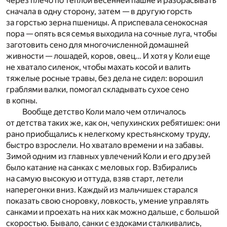
через плечо по теплой весенней пашне и разбрасывать
сначала в одну сторону, затем — в другую горсть
за горстью зерна пшеницы. А приспевала сенокосная
пора — опять вся семья выходила на сочные луга, чтобы
заготовить сено для многочисленной домашней
живности — лошадей, коров, овец… И хотя у Коли еще
не хватало силенок, чтобы махать косой и валить
тяжелые росные травы, без дела не сидел: ворошил
граблями валки, помогал складывать сухое сено
в копны.
Вообще детство Коли мало чем отличалось
от детства таких же, как он, чепухинских ребятишек: они
рано приобщались к нелегкому крестьянскому труду,
быстро взрослели. Но хватало времени и на забавы.
Зимой одним из главных увлечений Коли и его друзей
было катание на санках с меловых гор. Взбирались
на самую высокую и оттуда, взяв старт, летели
наперегонки вниз. Каждый из мальчишек старался
показать свою сноровку, ловкость, умение управлять
санками и проехать на них как можно дальше, с большой
скоростью. Бывало, санки с ездоками сталкивались,