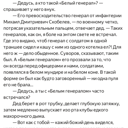
— Дедусь, а кто такой «Белый генерал»? —
спрашивает у него внук.
— Его превосходительство генерал от инфантерии
Михаил Дмитриевич Скобелев, — по военному четко,
потрясая указательным пальцем, отвечает дед. — Таких
генералов, как он, я боле на энтом свете не встречал.
Где это видано, чтоб генерал с солдатом в одной
траншее сидел и кашу с ним из одного котелка ел?! Для
него ж — дело обыденное. Суворов, сказывают, таким
был. А «Белым генералом» его прозвали за то, что
он всегда перед офицерами и нами, солдатами,
появлялся в белом мундире и на белом коне. В такой
форме он был как будто заговоренный — ни одна пуля
его не брала…
— Дедусь, а ты с «Белым генералом» часто
встречался?
Дед берет в рот трубку, делает глубокую затяжку,
затем медленно выпускает изо рта клубы едкого
махорочного дыма.
— Вот как с тобой — кажий божий день виделся,