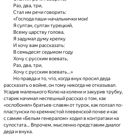
Раз, два, три,
Стал им речи говорить:
«Господа паши-начальнички мои!
Я султан, султан турецкий,
Всему царству голова,
Я задумал думу крепку
И хочу вам рассказать:
В семьдесят седьмом году
Хочу с русским воевать,
Раз, два, три,
Хочу с русским воевать…»
Но правда и то, что, когда внук просил деда
рассказать о войне, он тому никогда не отказывал.
Усадив маленького Колю на колени и закурив трубку,
старик начинал неспешный рассказ о том, как
«ослобонял» братьев-славян от турок, как ползал по-
пластунски по кремнистой плевенской почве и как
с самим «Белым генералом» ходил в контратаки на
супостата… Впрочем, мысленно представим диалог
деда и внука.