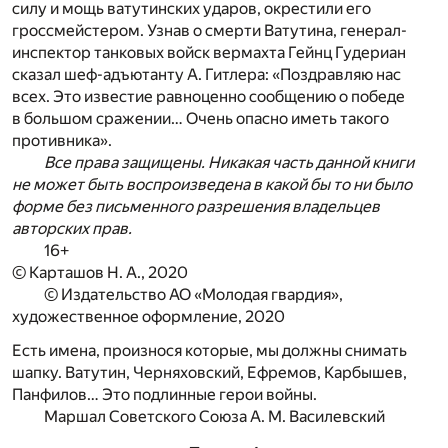
силу и мощь ватутинских ударов, окрестили его
гроссмейстером. Узнав о смерти Ватутина, генерал-
инспектор танковых войск вермахта Гейнц Гудериан
сказал шеф-адъютанту А. Гитлера: «Поздравляю нас
всех. Это известие равноценно сообщению о победе
в большом сражении… Очень опасно иметь такого
противника».
Все права защищены. Никакая часть данной книги
не может быть воспроизведена в какой бы то ни было
форме без письменного разрешения владельцев
авторских прав.
16+
© Карташов Н. А., 2020
© Издательство АО «Молодая гвардия»,
художественное оформление, 2020
Есть имена, произнося которые, мы должны снимать
шапку. Ватутин, Черняховский, Ефремов, Карбышев,
Панфилов… Это подлинные герои войны.
Маршал Советского Союза А. М. Василевский