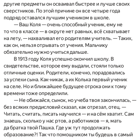
другие предметы он осваивал быстрее и лучше своих
сверстников. По этой причине он все четыре года
подряд оставался лучшим учеником в школе.
— Ваш Коля — очень способный ученик, ему не
то что в классе — в округе нет равных, всё схватывает
на лету, — нахваливал его родителям учитель. — Таких,
как он, нельзя отрывать от учения. Мальчику
обязательно нужно учиться дальше.
В 1913 году Коля успешно окончил школу. В
свидетельстве, которое ему выдали, стояли только
отличные оценки. Родители, конечно, порадовались
за успехи сына. Как-никак, а их Колька первый ученик
на селе. Но и ближайшее будущее отрока они к тому
времени тоже определили.
— Не обижайся, сынок, но учеба твоя закончилась, —
без всяких предисловий сказал, как отрезал, отец. —
Читать, считать, писать научился — и на сём хватит. Сам
знаешь, сколько у нас ртов, а работников — я, мать
да братка твой Пашка. Где уж тут продолжать
образование?! Так что помощником ты будешь в самый