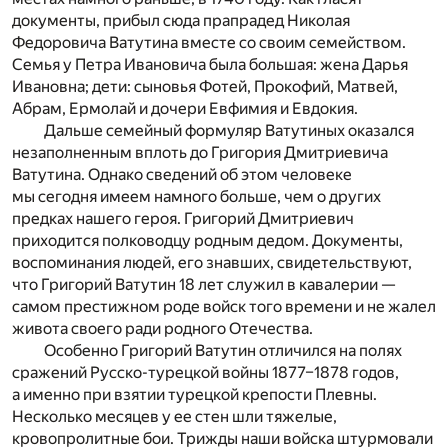
документы, прибыл сюда прапрадед Николая
Федоровича Ватутина вместе со своим семейством.
Семья у Петра Ивановича была большая: жена Дарья
Ивановна; дети: сыновья Фотей, Прокофий, Матвей,
Абрам, Ермолай и дочери Евфимия и Евдокия.
Дальше семейный формуляр Ватутиных оказался
незаполненным вплоть до Григория Дмитриевича
Ватутина. Однако сведений об этом человеке
мы сегодня имеем намного больше, чем о других
предках нашего героя. Григорий Дмитриевич
приходится полководцу родным дедом. Документы,
воспоминания людей, его знавших, свидетельствуют,
что Григорий Ватутин 18 лет служил в кавалерии —
самом престижном роде войск того времени и не жалел
живота своего ради родного Отечества.
Особенно Григорий Ватутин отличился на полях
сражений Русско-турецкой войны 1877–1878 годов,
а именно при взятии турецкой крепости Плевны.
Несколько месяцев у ее стен шли тяжелые,
кровопролитные бои. Трижды наши войска штурмовали