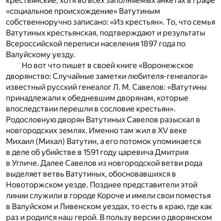
крестьянские, хотя во всех заполняемых анкетах в графе
«социальное происхождение» Ватутиным
собственноручно записано: «Из крестьян». То, что семья
Ватутиных крестьянская, подтверждают и результаты
Всероссийской переписи населения 1897 года по
Валуйскому уезду.
Но вот что пишет в своей книге «Воронежское
дворянство: Случайные заметки любителя-генеалога»
известный русский генеалог Л. М. Савелов: «Ватутины
принадлежали к обедневшим дворянам, которые
впоследствии перешли в сословие крестьян».
Родословную дворян Ватутиных Савелов разыскал в
новгородских землях. Именно там жил в XV веке
Михаил (Михал) Ватутин, а его потомок упоминается
в деле об убийстве в 1591 году царевича Дмитрия
в Угличе. Далее Савелов из новгородской ветви рода
выделяет ветвь Ватутиных, обосновавшихся в
Новоторжском уезде. Позднее представители этой
линии служили в городе Короче и имели свои поместья
в Валуйском и Ливенском уездах, то есть в краю, где как
раз и родился наш герой. В пользу версии о дворянском