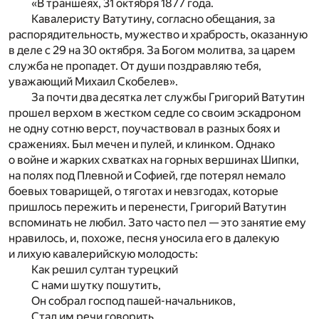
«В траншеях, 31 октября 1877 года.
Кавалеристу Ватутину, согласно обещания, за
распорядительность, мужество и храбрость, оказанную
в деле с 29 на 30 октября. За Богом молитва, за царем
служба не пропадет. От души поздравляю тебя,
уважающий Михаил Скобелев».
За почти два десятка лет службы Григорий Ватутин
прошел верхом в жестком седле со своим эскадроном
не одну сотню верст, поучаствовал в разных боях и
сражениях. Был мечен и пулей, и клинком. Однако
о войне и жарких схватках на горных вершинах Шипки,
на полях под Плевной и Софией, где потерял немало
боевых товарищей, о тяготах и невзгодах, которые
пришлось пережить и перенести, Григорий Ватутин
вспоминать не любил. Зато часто пел — это занятие ему
нравилось, и, похоже, песня уносила его в далекую
и лихую кавалерийскую молодость:
Как решил султан турецкий
С нами шутку пошутить,
Он собрал господ пашей-начальников,
Стал им речи говорить,