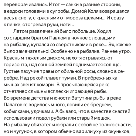
переворачивались. Итог — санки в разные стороны,
а ездоки головами в сугробы. Домой Коля возвращался
весь в снегу, с красными от мороза щеками… И сразу
к печке, отогревал руки, ноги…
Летом развлечений было побольше. Ходил
со старшим братом Павлом в ночное с лошадьми,
на рыбалку, купался со сверстниками в реке… Эх, как же
было замечательно! Особенно на рыбалке. Раннее утро.
Красным тяжелым дис­ком, нехотя отрываясь от
горизонта, над сонной зем­лей поднимается солнце.
Густые пахучие травы от обильной росы, словно в се­
ребре. Над рекой плывет туман. В прибрежных ка­
мышах звенят комары. В просыпающейся реке
отчетливо слышны всплески играющей рыбы.
Во времена детства и юности Ватутина рыбы в реке
Палатовке водилось много, ловили ее бреднем,
кобылками, удочками. А бывало, что в качестве снастей
использовали подол рубахи или старый мешок.
На рыбалку обязательно брали с собой не только снасти,
но и чугунок, в котором обычно варили уху из окуньков,