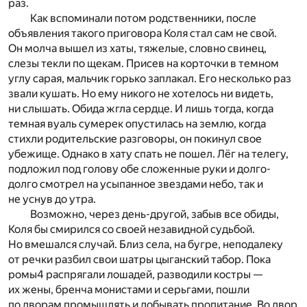
раз.
Как вспоминали потом родственники, после
объявления такого приговора Коля стал сам не свой.
Он молча вышел из хаты, тяжелые, словно свинец,
слезы текли по щекам. Присев на корточки в темном
углу сарая, мальчик горько заплакал. Его несколько раз
звали кушать. Но ему никого не хотелось ни видеть,
ни слышать. Обида жгла сердце. И лишь тогда, когда
темная вуаль сумерек опустилась на землю, когда
стихли родительские разговоры, он покинул свое
убежище. Однако в хату спать не пошел. Лёг на телегу,
подложил под голову обе сложенные руки и долго-
долго смотрел на усыпанное звездами небо, так и
не уснув до утра.
Возможно, через день-другой, забыв все обиды,
Коля бы смирился со своей незавидной судьбой.
Но вмешался случай. Близ села, на бугре, неподалеку
от речки разбил свои шатры цыганский табор. Пока
ромы
4
распрягали лошадей, разводили костры —
их жены, бренча монистами и серьгами, пошли
по дворам промышлять и добывать пропитание. Во двор