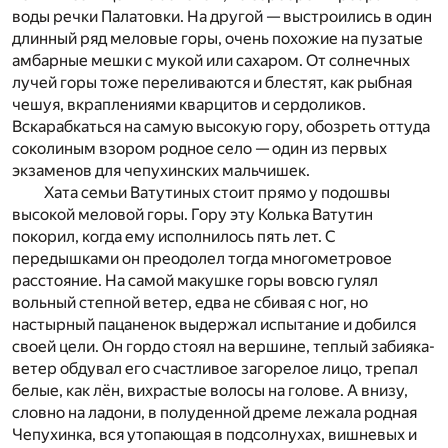
воды реч­ки Палатовки. На другой — выстроились в один
длинный ряд меловые горы, очень похожие на пузатые
амбарные мешки с мукой или сахаром. От солнечных
лучей горы тоже переливаются и блестят, как рыбная
чешуя, вкраплениями кварцитов и сердоликов.
Вскарабкаться на самую высокую гору, обозреть оттуда
соколиным взором родное село — один из первых
экзаменов для чепухинских мальчишек.
Хата семьи Ватутиных стоит прямо у подошвы
высокой меловой горы. Гору эту Колька Ватутин
покорил, когда ему исполнилось пять лет. С
передышками он преодолел тогда многометровое
расстояние. На самой макушке горы вовсю гулял
вольный степной ветер, едва не сбивая с ног, но
настырный пацаненок выдержал испытание и добился
своей цели. Он гордо стоял на вершине, теплый забияка-
ветер обдувал его счастливое загорелое лицо, трепал
белые, как лён, вихрастые волосы на голове. А внизу,
словно на ладони, в полуденной дреме лежала родная
Чепухинка, вся утопающая в подсолнухах, вишневых и