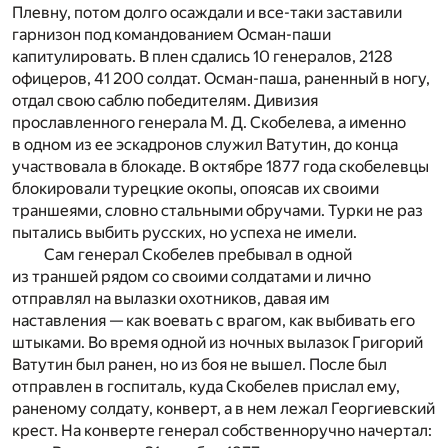
Плевну, потом долго осаждали и все-таки заставили
гарнизон под командованием Осман-паши
капитулировать. В плен сдались 10 генералов, 2128
офицеров, 41 200 солдат. Осман-паша, раненный в ногу,
отдал свою саблю победителям. Дивизия
прославленного генерала М. Д. Скобелева, а именно
в одном из ее эскадронов служил Ватутин, до конца
участвовала в блокаде. В октябре 1877 года скобелевцы
блокировали турецкие окопы, опоясав их своими
траншеями, словно стальными обручами. Турки не раз
пытались выбить русских, но успеха не имели.
Сам генерал Скобелев пребывал в одной
из траншей рядом со своими солдатами и лично
отправлял на вылазки охотников, давая им
наставления — как воевать с врагом, как выбивать его
штыками. Во время одной из ночных вылазок Григорий
Ватутин был ранен, но из боя не вышел. После был
отправлен в госпиталь, куда Скобелев прислал ему,
раненому солдату, конверт, а в нем лежал Георгиевский
крест. На конверте генерал собственноручно начертал: