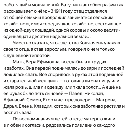
работящий и молчаливый. Ватутин в автобиографии так
рассказывает о нём: «В 1911 году отец отделился
от общей семьи и продолжил заниматься сельским
хозяйством, имея середняцкое хозяйство, состоявшее
из одной-двух лошадей, одной коровы и около десяти-
одиннадцати десятин надельной земли».
Уместно сказать, что с детства Коля очень уважал
своего отца, а став взрослым, говорил о нем только
с душевной теплотой.
Мать, Вера Ефимовна, всегда была в трудах
и заботах. Она первой поднималась до зари и последней
ложилась спать. Все спорилось в руках этой подвижной
и старательной женщины — готовила ли она пищу или
жала рожь, шила ли одежду или ткала холст… А ещё на
ее руках было пять сыновей — Павел, Николай,
Афанасий, Семен, Егор и четыре дочери — Матрена,
Дарья, Елена, Клавдия, которых она заботливо растила и
воспитывала.
По воспоминаниям детей, отец с матерью жили
в любви и согласии, радовались появлению каждого