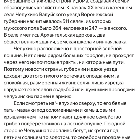
Вчерашние служилые строили дома, создавали семьи,
обзаводились хозяйством. К началу XX века в казенном
селе Чепухино Валуйского уезда Воронежской
губернии насчитывалось 511 селян, из которых
мужского пола было 264 человека и 247 — женского.
В селе имелись Архангельская церковь, два
общественных здания, земская школа и винная лавка.
Чепухино расположено в просторной зелёной
лощине. Нет с ним рядом больших городов, не проходят
через него ни почтовые тракты, ни каторжные пути.
Поэтому новости страны, губернии и даже уезда
доходят до этого тихого местечка с опозданием, а
спокойная, размеренная жизнь селян лишь изредка
нарушается веселой свадьбой или шумными проводами
чепухинских парней в армию.
Если смотреть на Чепухино сверху, то его белые
хаты-мазанки под соломенными и камышовыми
крышами чем-то напоминают дружное семейство
грибов подберезовиков на лесной опушке. По одной
стороне Чепухина торопливо бегут, искрятся под
летним солнцем то золотом, то серебром прозрачные