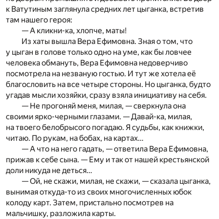
к Ватутиным заглянула средних лет цыганка, встретив
там нашего героя:
— А кликни-ка, хлопче, маты!
Из хаты вышла Вера Ефимовна. Зная о том, что
у цыган в голове только одно на уме, как бы ловчее
человека обмануть, Вера Ефимовна недоверчиво
посмотрела на незваную гостью. И тут же хотела её
благословить на все четыре стороны. Но цыганка, будто
угадав мысли хозяйки, сразу взяла инициативу на себя.
— Не прогоняй меня, милая, — сверкнула она
своими ярко-черными глазами. — Давай-ка, милая,
на твоего белобрысого погадаю. Я судьбы, как книжки,
читаю. По рукам, на бобах, на картах…
— А что на него гадать, — ответила Вера Ефимовна,
прижав к себе сына. — Ему и так от нашей крестьянской
доли никуда не деться…
— Ой, не скажи, милая, не скажи, — сказала цыганка,
вынимая откуда-то из своих многочисленных юбок
колоду карт. Затем, пристально посмотрев на
мальчишку, разложила карты.