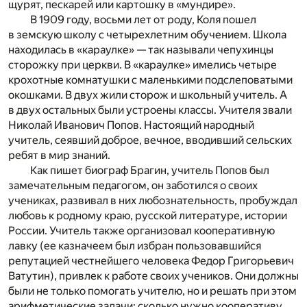
щурят, пескарей или картошку в «мундире».
В 1909 году, восьми лет от роду, Коля пошел
в земскую школу с четырехлетним обучением. Школа
находилась в «караулке» — так называли чепухинцы
сторожку при церкви. В «караулке» имелись четыре
крохотные комнатушки с маленькими подслеповатыми
окошками. В двух жили сторож и школьный учитель. А
в двух остальных были устроены классы. Учителя звали
Николай Иванович Попов. Настоящий народный
учитель, сеявший доброе, вечное, вводивший сельских
ребят в мир знаний.
Как пишет биограф Брагин, учитель Попов был
замечательным педагогом, он заботился о своих
учениках, развивал в них любознательность, пробуждал
любовь к родному краю, русской литературе, истории
России. Учитель также организовал кооперативную
лавку (ее казначеем был избран пользовавшийся
репутацией честнейшего человека Федор Григорьевич
Ватутин), привлек к работе своих учеников. Они должны
были не только помогать учителю, но и решать при этом
арифметические задачи: сколько нужно кооперативу