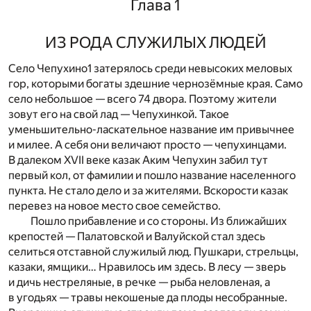
Глава 1
ИЗ РОДА СЛУЖИЛЫХ ЛЮДЕЙ
Село Чепухино
1
затерялось среди невысоких меловых
гор, которыми богаты здешние чернозёмные края. Само
село небольшое — всего 74 двора. Поэтому жители
зовут его на свой лад — Чепухинкой. Такое
уменьшительно-ласкательное название им привычнее
и милее. А себя они величают просто — чепухинцами.
В далеком XVII веке казак Аким Чепухин забил тут
первый кол, от фамилии и пошло название населенного
пункта. Не стало дело и за жителями. Вскорости казак
перевез на новое место свое семейство.
Пошло прибавление и со стороны. Из ближайших
крепостей — Палатовской и Валуйской стал здесь
селиться отставной служилый люд. Пушкари, стрельцы,
казаки, ямщики… Нравилось им здесь. В лесу — зверь
и дичь нестреляные, в речке — рыба неловленая, а
в угодьях — травы некошеные да плоды несобранные.