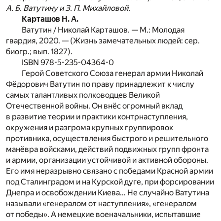
А. Б. Ватутину и З. П. Михайловой.
Карташов Н. А.
Ватутин / Николай Карташов. — М.: Молодая
гвардия, 2020. — (Жизнь замечательных людей: сер.
биогр.; вып. 1827).
ISBN 978-5-235-04364-0
Герой Советского Союза генерал армии Николай
Фёдорович Ватутин по праву принадлежит к числу
самых талантливых полководцев Великой
Отечественной войны. Он внёс огромный вклад
в развитие теории и практики контрнаступления,
окружения и разгрома крупных группировок
противника, осуществления быстрого и решительного
манёвра войсками, действий подвижных групп фронта
и армии, организации устойчивой и активной обороны.
Его имя неразрывно связано с победами Красной армии
под Сталинградом и на Курской дуге, при форсировании
Днепра и освобождении Киева… Не случайно Ватутина
называли «генералом от наступления», «генералом
от победы». А немецкие военачальники, испытавшие