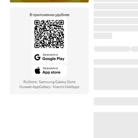
В приложении удобнее
RuStore
·
Samsung Galaxy Store
Huawei AppGallery
·
Xiaomi GetApps