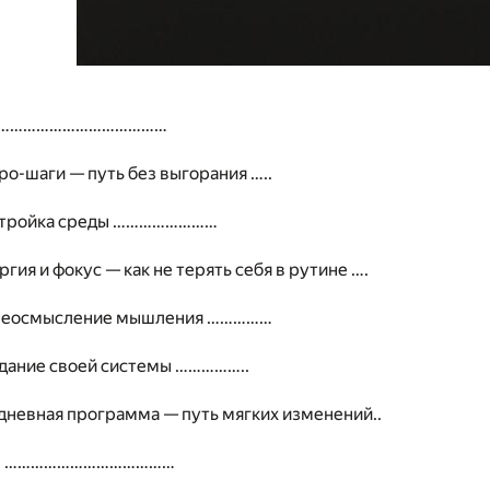
 ……………………………………
кро-шаги — путь без выгорания …..
астройка среды ……………………
ргия и фокус — как не терять себя в рутине ….
ереосмысление мышления ……………
здание своей системы ……………..
-дневная программа — путь мягких изменений..
ие …………………………………