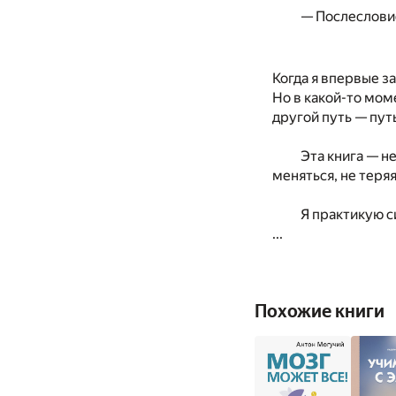
— Послеслов
Когда я впервые з
Но в какой-то моме
другой путь — пут
Эта книга — н
меняться, не теряя
Я практикую с
...
Похожие книги