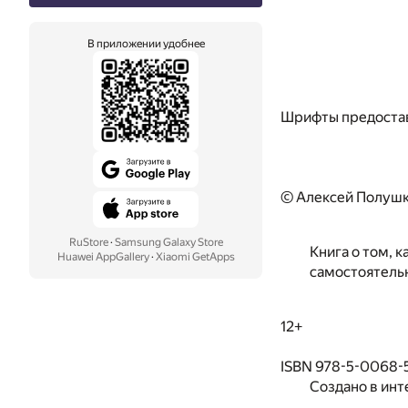
В приложении удобнее
Шрифты предоста
© Алексей Полушк
RuStore
·
Samsung Galaxy Store
Книга о том, 
Huawei AppGallery
·
Xiaomi GetApps
самостоятель
12+
ISBN 978-5-0068-
Создано в инт