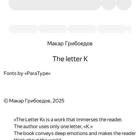
Макар Грибоедов
The letter K
Fonts by «ParaType»
© Макар Грибоедов, 2025
«The Letter K» is a work that immerses the reader.
The author uses only one letter, «K.»
The book conveys deep emotions and makes the reader