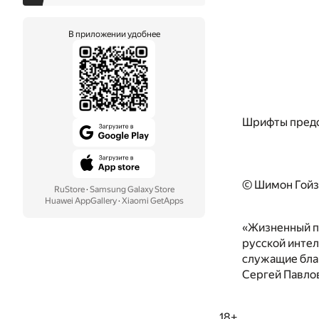
В приложении удобнее
Шрифты предо
© Шимон Гойз
RuStore
·
Samsung Galaxy Store
Huawei AppGallery
·
Xiaomi GetApps
«Жизненный пр
русской интел
служащие благ
Сергей Павло
18+