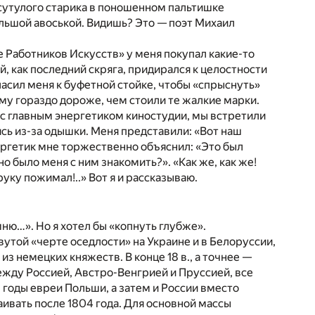
о сутулого старика в поношенном пальтишке
льшой авоськой. Видишь? Это — поэт Михаил
 Работников Искусств» у меня покупал какие-то
, как последний скряга, придирался к целостности
асил меня к буфетной стойке, чтобы «спрыснуть»
ему гораздо дороже, чем стоили те жалкие марки.
 с главным энергетиком киностудии, мы встретили
ясь из-за одышки. Меня представили: «Вот наш
ергетик мне торжественно объяснил: «Это был
 было меня с ним знакомить?». «Как же, как же!
уку пожимал!..» Вот я и рассказываю.
ню…». Но я хотел бы «копнуть глубже».
утой «черте оседлости» на Украине и в Белоруссии,
з немецких княжеств. В конце 18 в., а точнее —
ежду Россией, Австро-Венгрией и Пруссией, все
годы евреи Польши, а затем и России вместо
ивать после 1804 года. Для основной массы