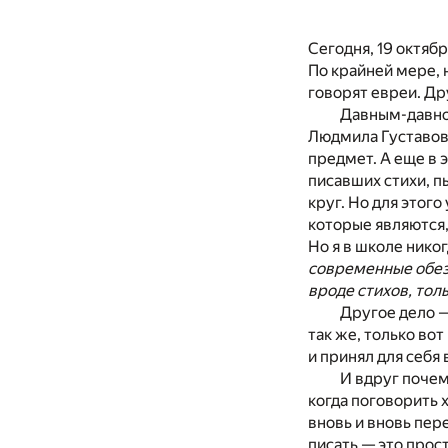
Сегодня, 19 октябр
По крайней мере, 
говорят евреи. Др
Давным-давно,
Людмила Густавовн
предмет. А еще в 
писавших стихи, пь
круг. Но для этог
которые являются,
Но я в школе нико
современные обезь
вроде стихов, тол
Другое дело —
так же, только во
и принял для себя 
И вдруг почем
когда поговорить 
вновь и вновь пер
писать — это прос