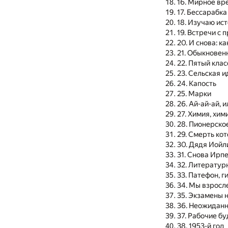
16. Мирное вр
17. Бессарабка
18. Изучаю и
19. Встречи с
20. И снова: к
21. Обыкновен
22. Пятый клас
23. Сельская 
24. Капость
25. Марки
26. Ай-ай-ай, 
27. Химия, хим
28. Пионерско
29. Смерть ко
30. Дядя Иойл
31. Снова Ирп
32. Литератур
33. Патефон, г
34. Мы взросл
35. Экзамены 
36. Неожидан
37. Рабочие б
38. 1953-й год