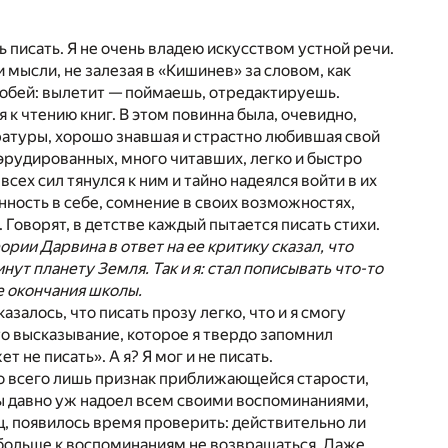
ь писать. Я не очень владею искусством устной речи.
 мысли, не залезая в «Кишинев» за словом, как
оробей: вылетит — поймаешь, отредактируешь.
 к чтению книг. В этом повинна была, очевидно,
ратуры, хорошо знавшая и страстно любившая свой
эрудированных, много читавших, легко и быстро
сех сил тянулся к ним и тайно надеялся войти в их
нность в себе, сомнение в своих возможностях,
 Говорят, в детстве каждый пытается писать стихи.
ории Дарвина в ответ на ее критику сказал, что
ут планету Земля. Так и я: стал пописывать что-то
е окончания школы.
залось, что писать прозу легко, что и я смогу
-то высказывание, которое я твердо запомнил
т не писать». А я? Я мог и не писать.
то всего лишь признак приближающейся старости,
ты давно уж надоел всем своими воспоминаниями,
ц, появилось время проверить: действительно ли
б больше к воспоминаниям не возвращаться. Даже