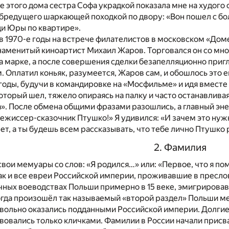
ре этого дома сестра Софа украдкой показала мне на худог
 бредущего шаркающей походкой по двору: «Вон пошел с бо
ди Юры по квартире».
в 1970-е годы на встрече филателистов в московском «Доме
аменитый киноартист Михаил Жаров. Торговался он со мной
а марке, а после совершения сделки безапелляционно пригл
. Оплатил коньяк, разумеется, Жаров сам, и обошлось это 
 годы, будучи в командировке на «Мосфильме» и идя вместе
который шел, тяжело опираясь на палку и часто останавлива
». После обмена общими фразами разошлись, а главный эн
жиссер-сказочник Птушко!» Я удивился: «И зачем это нужно
ет, а ты будешь всем рассказывать, что тебе лично Птушко р
2. Фамилия
вои мемуары со слов: «Я родился…» или: «Первое, что я пом
ак и все евреи Российской империи, проживавшие в преслов
чных воеводствах Польши примерно в 15 веке, эмигрировав и
когда произошёл так называемый «второй раздел» Польши м
вольно оказались подданными Российской империи. Долгие 
овались только кличками. Фамилии в России начали присва