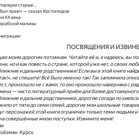
, порядки старые…
 был прав!» — сказал Костоглодов
ки ХХ века
сарабской малины
 эмиграцию
ПОСВЯЩЕНИЯ И ИЗВИН
щаю моим дорогим потомкам. Читайте её и, я надеюсь, вы пой
и, но и как повесть о стране, которой уже нет, о своих лю
лижние и дальние родственники! Если вы в этой книге найдёт
так!», не спешите! Всё было именно так! Так запомнила опи
ст, произошло не с вами, то оно произошло наверняка с 
мена — чисто литературный приём для более достоверного 
лижние и дальние родственники, дорогие соседи по киевск
жило от пяти до семи семей, дорогие мои школьные товарищи
уг персонажей этой книги ограничен только теми людьми и
 на совершённые мною поступки. Извините меня!
ан
Гойзман. Курск