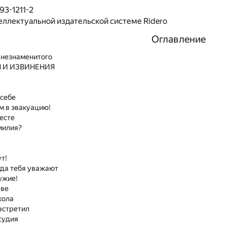
93-1211-2
еллектуальной издательской системе Ridero
Оглавление
 незнаменитого
 И ИЗВИНЕНИЯ
 себе
м в эвакуацию!
месте
амилия?
ут!
огда тебя уважают
ужие!
еве
кола
 встретил
осудия