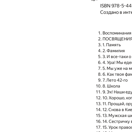
ISBN 978-5-44
Создано в инт
Воспоминания
ПОСВЯЩЕНИЯ
1. Память
2. Фамилия
3. И все-таки о
4. Ура! Мы еде
5. Мы уже на 
6. Как твоя ф
7. Лето 42-го
8. Школа
9. Эх! Наши ед
10. Хорошо, к
11. Прощай, ор
12. Снова в Ки
13. Мужская ш
14. Сестричку
15. Урок прав