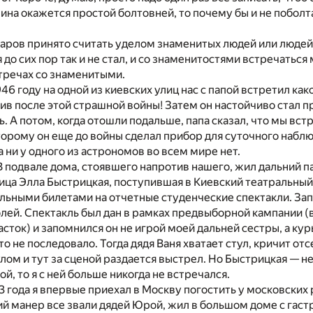
нина окажется простой болтовней, то почему бы и не поболт
ров принято считать уделом знаменитых людей или людей,
 до сих пор так и не стал, и со знаменитостями встречаться
тречах со знаменитыми.
46 году на одной из киевских улиц нас с папой встретил как
ив после этой страшной войны! Затем он настойчиво стал пр
. А потом, когда отошли подальше, папа сказал, что мы вс
торому он еще до войны сделал прибор для суточного наблюд
а ни у одного из астрономов во всем мире нет.
В подвале дома, стоявшего напротив нашего, жил дальний 
ца Элла Быстрицкая, поступившая в Киевский театральный 
ельными билетами на отчетные студенческие спектакли. Зап
олей. Спектакль был дан в рамках предвыборной кампании 
сток) и запомнился он не игрой моей дальней сестры, а кур
о не последовало. Тогда дядя Ваня хватает стул, кричит отсе
лом и тут за сценой раздается выстрел. Но Быстрицкая — не 
вой, то я с ней больше никогда не встречался.
3 года я впервые приехал в Москву погостить у московских
ий манер все звали дядей Юрой, жил в большом доме с гаст