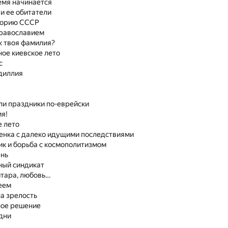
емя начинается
 и ее обитатели
сторию СССР
 православием
ак твоя фамилия?
ное киевское лето
с
идиллия
или праздники по-еврейски
ия!
е лето
тенка с далеко идущими последствиями
ик и борьба с космополитизмом
ень
ный синдикат
итара, любовь…
еем
на зрелость
ное решение
удни