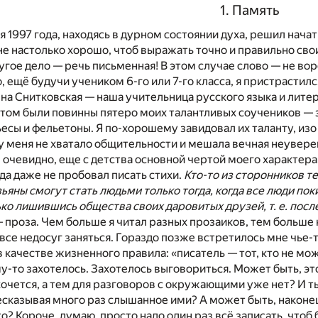
1. Память
я 1997 года, находясь в дурном состоянии духа, решил начат
не настолько хорошо, чтоб выражать точно и правильно свои
угое дело — речь письменная! В этом случае слово — не в
 ещё будучи учеником 6-го или 7-го класса, я пристрастился
а Снитковская — наша учительница русского языка и лите
этом были повинны пятеро моих талантливых соучеников — 
есы и фельетоны. Я по-хорошему завидовал их таланту, изо в
о у меня не хватало общительности и мешала вечная неувере
 очевидно, еще с детства основной чертой моего характера.
гда даже не пробовал писать стихи.
Кто-то из сторонников те
яны смогут стать людьми только тогда, когда все люди покин
ько лишившись общества своих даровитых друзей, т. е. посл
 проза. Чем больше я читал разных прозаиков, тем больше ка
т все недосуг заняться. Гораздо позже встретилось мне чье
в качестве жизненного правила: «писатель — тот, кто не може
у-то захотелось. Захотелось выговориться. Может быть, э
хочется, а тем для разговоров с окружающими уже нет? И 
есказывая много раз слышанное ими? А может быть, наконе
то? Короче, думаю, просто надо один раз всё записать, что