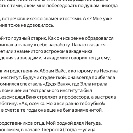
ать с теми, с кем мне побеседовать по душам никогда
 встречавшихся со знаменитостями. А я? Мне уже
 мне тоже не доводилось.
ой-то грузный старик. Как он искренне обрадовался,
иглашать папу к себе на работу. Папа отказался,
третили знаменитого астронома академика
ения за звездами, и академик говорил тогда ему,
папин родственник Абрам Вайс, к которому из Нежина
институт. Будучи студенткой, она всегда прибегала
омнился спектакль «Дядя Ваня», где Элла играла
(в помещении театрального института был
ьезом: дядя Ваня стреляет в профессора, а выстрела
бятину: «Ах, осечка. Но я все равно тебя убью!»,
в счет: в те годы она еще не была знаменитой,
 родственников отца. Мой родной дядя Иегуда,
рономом, в начале Тверской (тогда — улица