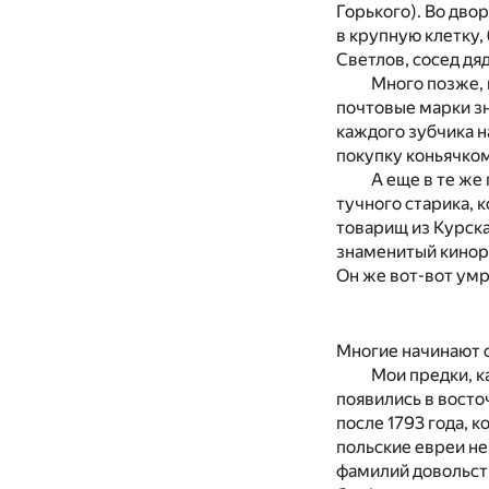
Горького). Во дво
в крупную клетку,
Светлов, сосед дя
Много позже, 
почтовые марки зн
каждого зубчика н
покупку коньячком
А еще в те же
тучного старика, 
товарищ из Курска
знаменитый киноре
Он же вот-вот умр
Многие начинают с
Мои предки, к
появились в восто
после 1793 года, 
польские евреи не
фамилий довольств