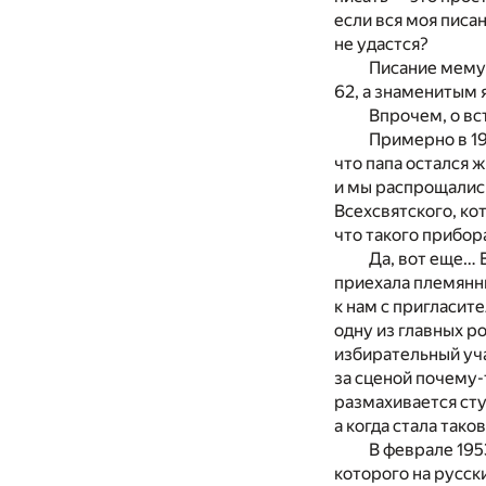
если вся моя писа
не удастся?
Писание мемуа
62, а знаменитым я
Впрочем, о вс
Примерно в 19
что папа остался ж
и мы распрощались
Всехсвятского, ко
что такого прибор
Да, вот еще… 
приехала племянни
к нам с пригласит
одну из главных р
избирательный уча
за сценой почему-т
размахивается сту
а когда стала тако
В феврале 195
которого на русск