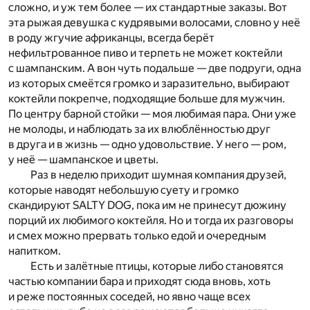
сложно, и уж тем более — их стандартные заказы. Вот
эта рыжая девушка с кудрявыми волосами, словно у неё
в роду жгучие африканцы, всегда берёт
нефильтрованное пиво и терпеть не может коктейли
с шампанским. А вон чуть подальше — две подруги, одна
из которых смеётся громко и заразительно, выбирают
коктейли покрепче, подходящие больше для мужчин.
По центру барной стойки — моя любимая пара. Они уже
не молоды, и наблюдать за их влюблённостью друг
в друга и в жизнь — одно удовольствие. У него — ром,
у неё — шампанское и цветы.
Раз в неделю приходит шумная компания друзей,
которые наводят небольшую суету и громко
скандируют SALTY DOG, пока им не принесут дюжину
порций их любимого коктейля. Но и тогда их разговоры
и смех можно прервать только едой и очередным
напитком.
Есть и залётные птицы, которые либо становятся
частью компании бара и приходят сюда вновь, хоть
и реже постоянных соседей, но явно чаще всех