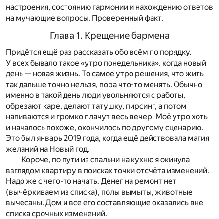
настроения, состоянию гармонии и нахождению ответов
на мучающие вопросы. Проверенный факт.
Глава 1. Крещение бармена
Придётся ещё раз рассказать обо всём по порядку.
У всех бывало такое «утро понедельника», когда новый
день — новая жизнь. То самое утро решения, что жить
так дальше точно нельзя, пора что-то менять. Обычно
именно в такой день люди увольняются с работы,
обрезают каре, делают татушку, пирсинг, а потом
напиваются и громко плачут весь вечер. Моё утро хоть
и началось похоже, окончилось по другому сценарию.
Это был январь 2019 года, когда ещё действовала магия
желаний на Новый год.
Короче, по пути из спальни на кухню я окинула
взглядом квартиру в поисках точки отсчёта изменений.
Надо же с чего-то начать. Денег на ремонт нет
(вычёркиваем из списка), полы вымыты, животные
вычесаны. Дом и все его составляющие оказались вне
списка срочных изменений.