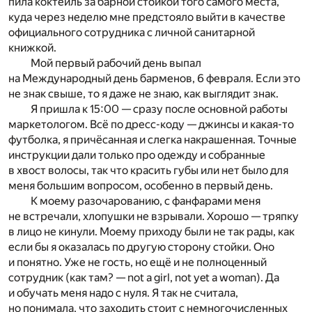
пила коктейль за барной стойкой того самого места,
куда через неделю мне предстояло выйти в качестве
официального сотрудника с личной санитарной
книжкой.
Мой первый рабочий день выпал
на Международный день барменов, 6 февраля. Если это
не знак свыше, то я даже не знаю, как выглядит знак.
Я пришла к 15:00 — сразу после основной работы
маркетологом. Всё по дресс-коду — джинсы и какая-то
футболка, я причёсанная и слегка накрашенная. Точные
инструкции дали только про одежду и собранные
в хвост волосы, так что красить губы или нет было для
меня большим вопросом, особенно в первый день.
К моему разочарованию, с фанфарами меня
не встречали, хлопушки не взрывали. Хорошо — тряпку
в лицо не кинули. Моему приходу были не так рады, как
если бы я оказалась по другую сторону стойки. Оно
и понятно. Уже не гость, но ещё и не полноценный
сотрудник (как там? — not a girl, not yet a woman). Да
и обучать меня надо с нуля. Я так не считала,
но понимала, что заходить стоит с немногочисленных