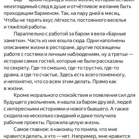
неизгладимый след в душе и отчётливое желание быть
приходящим барменом. Так, на пару дней в месяц.
Чтобы не терять вкус лёгкости, постоянного веселья
и тяжёлой работы.
Параллельно с работой за баром я вела «Барные
заметки». Часть из них вошла сюда. Одни наполнены
описанием жизни в ресторане, другие посвящены
работе с гостями и личным наблюдениям, ну а третьи —
истории самих гостей, которые не были рассказаны
по секрету. Где-то смешно, где-то грустно, где-то
драма, а где-то счастье. Здесь есть всего понемногу,
и непонятно, что со всем этим делать. Прямо как
в жизни.
Кроме морального спокойствия и появления сил для
будущего увольнения, я нашла за баром друзей, людей
с интересными историями и нового бывшего. А также
сходила на несколько свиданий и даже получила
рабочие проекты. Прожила целую жизнь.
Самое главное: я наконец-то поняла, что мне
нравится делать, а что — нет. Например, мне нравится