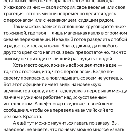
остальных, либо не возвращаются больше никогда.
У каждого из них — своя история, своё веселье или своя
трагедия, которыми они непременно делятся здесь
с персоналом или с незнакомцем, сидящим рядом.
Так мы оказываемся в сплошном круговороте чьих-
то жизней, где твоя — лишь маленькая капля в огромном
океане переживаний. И каждый готов разделить с тобой
и радость, и тоску, и джин. Благо, джина, да и любого
другого крепкого напитка, здесь предостаточно, так что
никому не приходится лишний раз чудить с водой.
Хоть место одно, а жизнь всё же делится на две —
та, что с гостями, и та, что с персоналом. Везде по-
своему прекрасно, а подглядывать совсем не устаёшь.
Вот этот официант имеет виды на новенькую
администраторшу, а вон та девушка в перерывах между
ланчем и ужином работает над искусственным
интеллектом. А шеф-повар скидывает своей жене
сообщения, чтобы она перевела на английский его
резюме. Красота.
А ещё тут можно научиться гадать по заказу. Вы,
наверное, не знаете, что по нему можно многое узнать