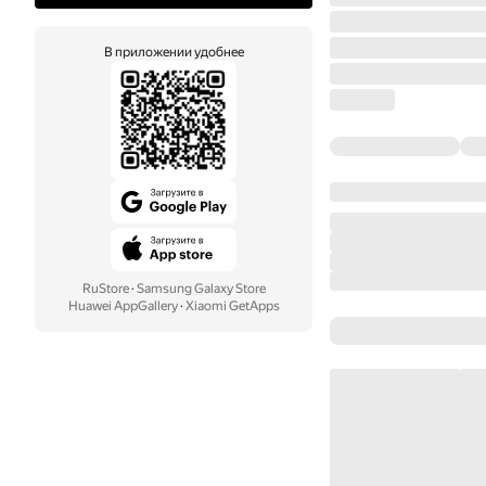
В приложении удобнее
RuStore
·
Samsung Galaxy Store
Huawei AppGallery
·
Xiaomi GetApps