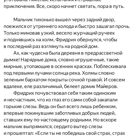
приключения. Все, скоро начнет светать, пора в путь.
Мальчик тихонько вышел через задний двор,
поежился от утреннего холода и быстро зашагал прочь.
Только миновав узкий, весело журчащий ручеек
и поднявшись на холм, Фридрих обернулся, чтобы
в последний раз взглянуть на родной дом.
Ах, как чудесна была деревня в предрассветной
дымке! Нарядные дома, словно игрушечные, такие
мирные, утопающие в осенних красках. Поблескивала
под первыми лучами солнца река. Холмы словно
зеленым бархатом покрыты сочной травой. И совсем
вдалеке, еле различимый, белеет домик Майеров.
Фридрих почувствовал себя таким одиноким
и несчастным, что из глаз его сами собой закапали
горькие слезы. Ведь он был всего лишь ребенком,
впервые покинувшим заботливых добрых людей,
ставших ему по-настоящему родными. Но вскоре
мальчик выпрямился, сердито вытер слезы
и прошептал: «Если ты не победишь свой страх, страх