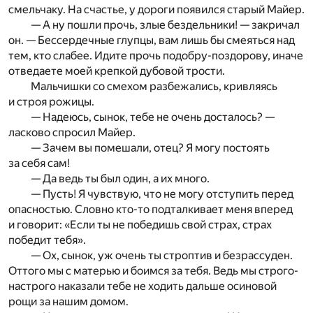
смельчаку. На счастье, у дороги появился старый Майер.
— А ну пошли прочь, злые бездельники! — закричал
он. — Бессердечные глупцы, вам лишь бы смеяться над
тем, кто слабее. Идите прочь подобру-поздорову, иначе
отведаете моей крепкой дубовой трости.
Мальчишки со смехом разбежались, кривляясь
и строя рожицы.
— Надеюсь, сынок, тебе не очень досталось? —
ласково спросил Майер.
— Зачем вы помешали, отец? Я могу постоять
за себя сам!
— Да ведь ты был один, а их много.
— Пусть! Я чувствую, что не могу отступить перед
опасностью. Словно кто-то подталкивает меня вперед
и говорит: «Если ты не победишь свой страх, страх
победит тебя».
— Ох, сынок, уж очень ты строптив и безрассуден.
Оттого мы с матерью и боимся за тебя. Ведь мы строго-
настрого наказали тебе не ходить дальше осиновой
рощи за нашим домом.