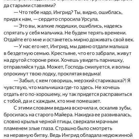
да старыми ставнями?
— Что тебе надо, Ингрид? Ты, видно, ошиблась,
придя к нам, — сердито спросила Урсула.
— Это вы, жалкие людишки, ошиблись, надеясь
спрятать у себя мальчика. Не будем терять времени.
Отдайте его мне и останетесь мирно доживать свой век.
— У нас его нет, Ингрид, мы давно отдали малыша
в бездетную семью. Крестьяне, что его забрали, живут
на другой стороне реки. Хочешь увидеть парнишку,
отправляйся туда. Может, Господь смилуется, и волны
опрокинут твою лодку, проклятая ведьма!
— Забыл, с кем говоришь, мерзкий старикашка?! Я
чувствую, что мальчишка где-то здесь. Не хочешь
отдать его по-хорошему, ну так придется расправиться
с тобой, да и с каждым, кто мне помешает.
С этими словами ведьма вскочила и, оскалив зубы,
бросилась на старого Майера. Накидка ее развивалась,
словно крылья черной птицы, сверкали мрачным
пламенем злые глаза. Страшно было смотреть
на неравную битву. Ведь Ингрид обладала недюжинной