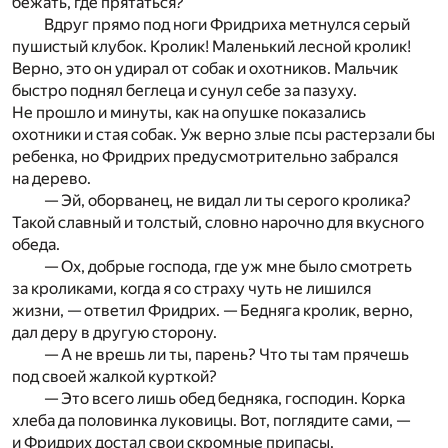
бежать, где прятаться?
Вдруг прямо под ноги Фридриха метнулся серый
пушистый клубок. Кролик! Маленький лесной кролик!
Верно, это он удирал от собак и охотников. Мальчик
быстро поднял беглеца и сунул себе за пазуху.
Не прошло и минуты, как на опушке показались
охотники и стая собак. Уж верно злые псы растерзали бы
ребенка, но Фридрих предусмотрительно забрался
на дерево.
— Эй, оборванец, не видал ли ты серого кролика?
Такой славный и толстый, словно нарочно для вкусного
обеда.
— Ох, добрые господа, где уж мне было смотреть
за кроликами, когда я со страху чуть не лишился
жизни, — ответил Фридрих. — Бедняга кролик, верно,
дал деру в другую сторону.
— А не врешь ли ты, парень? Что ты там прячешь
под своей жалкой курткой?
— Это всего лишь обед бедняка, господин. Корка
хлеба да половинка луковицы. Вот, поглядите сами, —
и Фридрих достал свои скромные припасы.