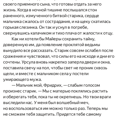
своего приемного сына, что готовы отдать за него
жизнь. Когда в ночной тишине послышался стон
раненного, измученного битвой старика, сердце
мальчика сжалось от сострадания, и на щеку скатилась
горькая слезинка. Он так и уснул в погребе,
свернувшись калачиком и тихо плача от жалости к отцу.
Как ни хотели бы Майеры сохранить тайну,
доверенную им, да появление проклятой ведьмы
вынудило все рассказать. Старик совсем ослабел после
сражения и чувствовал, что силы его на исходе и дни его
сочтены. Урсула вновь накрепко заперла двери и окна,
поставила свечу на пол, чтобы свет не проник сквозь
щели, и вместе с мальчиком села у постели
умирающего мужа.
— Мальчик мой, Фридрих, — слабым голосом
произнес старик. — Мы с матерью поклялись растить
и оберегать тебя, пока ты не окрепнешь. Но твои враги
выследили нас. У меня был волшебный меч,
но воспользоваться им можно только раз. Теперь мы
не сможем тебя защитить. Придется тебе самому