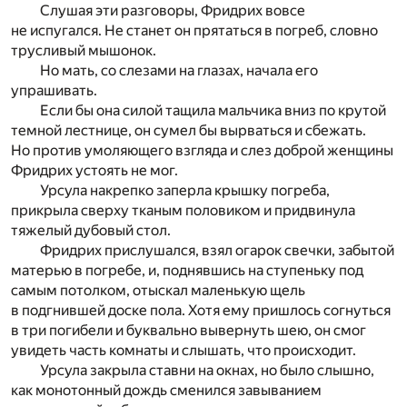
Слушая эти разговоры, Фридрих вовсе
не испугался. Не станет он прятаться в погреб, словно
трусливый мышонок.
Но мать, со слезами на глазах, начала его
упрашивать.
Если бы она силой тащила мальчика вниз по крутой
темной лестнице, он сумел бы вырваться и сбежать.
Но против умоляющего взгляда и слез доброй женщины
Фридрих устоять не мог.
Урсула накрепко заперла крышку погреба,
прикрыла сверху тканым половиком и придвинула
тяжелый дубовый стол.
Фридрих прислушался, взял огарок свечки, забытой
матерью в погребе, и, поднявшись на ступеньку под
самым потолком, отыскал маленькую щель
в подгнившей доске пола. Хотя ему пришлось согнуться
в три погибели и буквально вывернуть шею, он смог
увидеть часть комнаты и слышать, что происходит.
Урсула закрыла ставни на окнах, но было слышно,
как монотонный дождь сменился завыванием