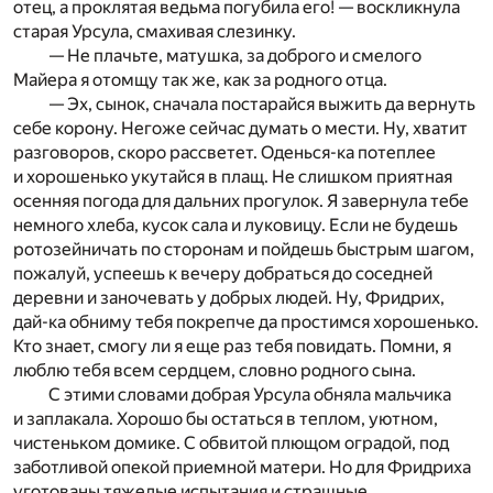
отец, а проклятая ведьма погубила его! — воскликнула
старая Урсула, смахивая слезинку.
— Не плачьте, матушка, за доброго и смелого
Майера я отомщу так же, как за родного отца.
— Эх, сынок, сначала постарайся выжить да вернуть
себе корону. Негоже сейчас думать о мести. Ну, хватит
разговоров, скоро рассветет. Оденься-ка потеплее
и хорошенько укутайся в плащ. Не слишком приятная
осенняя погода для дальних прогулок. Я завернула тебе
немного хлеба, кусок сала и луковицу. Если не будешь
ротозейничать по сторонам и пойдешь быстрым шагом,
пожалуй, успеешь к вечеру добраться до соседней
деревни и заночевать у добрых людей. Ну, Фридрих,
дай-ка обниму тебя покрепче да простимся хорошенько.
Кто знает, смогу ли я еще раз тебя повидать. Помни, я
люблю тебя всем сердцем, словно родного сына.
С этими словами добрая Урсула обняла мальчика
и заплакала. Хорошо бы остаться в теплом, уютном,
чистеньком домике. С обвитой плющом оградой, под
заботливой опекой приемной матери. Но для Фридриха
уготованы тяжелые испытания и страшные