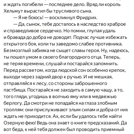
и ждать погибели — последнее дело. Вряд ли король
Хельмут вырастил бы трусливого сына.
— Я не боюсь! — воскликнул Фридрих.
— Да, сынок, тебе досталось в наследство храброе
и справедливое сердечко. Но помни, глупая удаль
и бравада до добра не доводят. Подчас лучше избежать
открытого боя, коли ты заведомо слабее противника.
Безмозглый забияка не сыщет славы героя. Ну, надеюсь,
ты пошел умом в своего благородного отца. Теперь,
не теряя времени, слушай и постарайся запомнить.
Перед рассветом, когда людской сон особенно крепок,
выходи через задний двор к ручью. И не мешкая,
отправляйся к лесу, со стороны заброшенного
пастбища. Постарайся не заходить в самую чащу, а то,
того гляди, угодишь в волчью яму или в медвежью
берлогу. Да смотри не попадайся на глаза злобным
троллям: они прислуживают злым силам и добра от них
ждать не приходится. Ах, если бы удалось тебе найти
Озерную фею! Ведь она знает о книге предсказаний. Да
вот беда, к ней тебя должен был проводить приемный