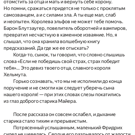
отомстить за отца и мать и вернуть себе корону.
Но помни, сражаться придется не только с проклятым
самозванцем, а и с силами зла. А ты еще мал, слаб
и неопытен. Королева эльфов не может тебе помочь.
Барон Блутзаугер, повелитель оборотней и вампиров,
превратил несчастную в каменное изваяние. Но, я
слышал, что она хранила волшебную книгу
предсказаний. Да где же ее отыскать?
Когда-то, сынок, ты говорил, что словно слышишь
слова «Если не победишь свой страх, страх победит
тебя»… Это девиз твоего отца, славного короля
Хельмута.
Горько сознавать, что мы не исполнили до конца
поручение и не смогли как следует уберечь сына
нашего короля! — при этих словах слезы покатились
из глаз доброго старика Майера.
После рассказа он совсем ослабел, и дыхание
старика стало тихим и прерывистым.
Потрясенный услышанным, маленький Фридрих
сидел не шевелясь. Сердце его разрывалось от жалости