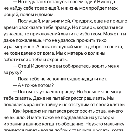
— Но ведь так я останусь совсем один! Никогда
не найду себе товарищей, и жизнь моя пройдет меж
рощей, полем и домом.
— Послушай, мальчик мой, Фридрих, еще не пришло
время рассказать тебе правду. Но поверь, когда ты все
узнаешь, то приключений хватит с избытком. Может, ты
даже пожалеешь, что не удалось прожить тихо
и размеренно. А пока послушай моего доброго совета,
не ходи далеко от дома. Мы с матерью должны
заботиться о тебе и охранять.
— Отец! И долго же вы собираетесь водить меня
за руку?
— Пока тебе не исполнится двенадцати лет.
— А что же потом?
— Потом ты узнаешь правду. Но больше я не могу
тебе сказать. Даже не пытайся расспрашивать. Мы
поклялись хранить тайну и не отступим от своей клятвы.
Как Фридрих ни пытался расспросить отца, ничего
не вышло. И мать тоже не поддавалась на уговоры
и хранила данное когда-то обещание. Неужто мальчику
придется сидеть возле добрых стариков и ждать, когда