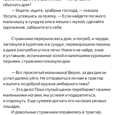
обыскать дом?
— Ищите, ищите, храбрые господа, — сказала
Урсула, усевшись за прялку. — Если найдете поганого
мальчишку в сундуке или в мешке с мукой, сделайте
одолжение, заберите его себе.
Стражники перерыли весь дом, и погреб, и чердак,
заглянули в курятник и в сундук, переворошили перины
и даже разгребли угли в печи. Никого не найдя, злые
и уставшие, испачканные золой и налипшими куриными
перьями, стражники покинули дом.
— Вот проклятый мальчишка! Верно, за два дня он
успел далеко уйти. Не отправиться ли нам в трактир
и выпить по доброй кружке имбирного пива?
— Это дело! Пока глупый щенок перебирает своими
маленькими ногами, мы успеем и подкрепиться,
и отдохнуть. Еще сумеем догнать его на своих резвых
лошадях.
И довольные стражники оправились в трактир.