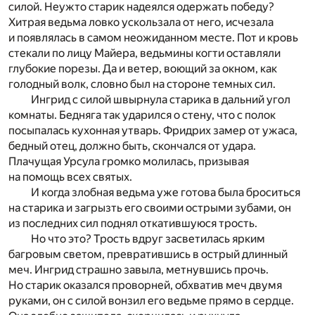
силой. Неужто старик надеялся одержать победу?
Хитрая ведьма ловко ускользала от него, исчезала
и появлялась в самом неожиданном месте. Пот и кровь
стекали по лицу Майера, ведьмины когти оставляли
глубокие порезы. Да и ветер, воющий за окном, как
голодный волк, словно был на стороне темных сил.
Ингрид с силой швырнула старика в дальний угол
комнаты. Бедняга так ударился о стену, что с полок
посыпалась кухонная утварь. Фридрих замер от ужаса,
бедный отец, должно быть, скончался от удара.
Плачущая Урсула громко молилась, призывая
на помощь всех святых.
И когда злобная ведьма уже готова была броситься
на старика и загрызть его своими острыми зубами, он
из последних сил поднял откатившуюся трость.
Но что это? Трость вдруг засветилась ярким
багровым светом, превратившись в острый длинный
меч. Ингрид страшно завыла, метнувшись прочь.
Но старик оказался проворней, обхватив меч двумя
руками, он с силой вонзил его ведьме прямо в сердце.