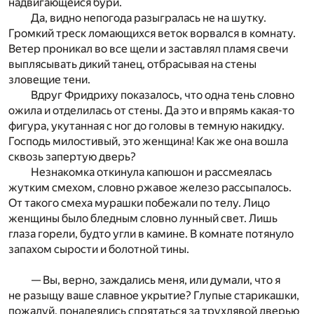
надвигающейся бури.
Да, видно непогода разыгралась не на шутку.
Громкий треск ломающихся веток ворвался в комнату.
Ветер проникал во все щели и заставлял пламя свечи
выплясывать дикий танец, отбрасывая на стены
зловещие тени.
Вдруг Фридриху показалось, что одна тень словно
ожила и отделилась от стены. Да это и впрямь какая-то
фигура, укутанная с ног до головы в темную накидку.
Господь милостивый, это женщина! Как же она вошла
сквозь запертую дверь?
Незнакомка откинула капюшон и рассмеялась
жутким смехом, словно ржавое железо рассыпалось.
От такого смеха мурашки побежали по телу. Лицо
женщины было бледным словно лунный свет. Лишь
глаза горели, будто угли в камине. В комнате потянуло
запахом сырости и болотной тины.
— Вы, верно, заждались меня, или думали, что я
не разыщу ваше славное укрытие? Глупые старикашки,
пожалуй, понадеялись спрятаться за трухлявой дверью