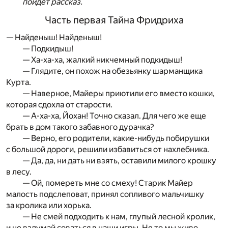
пойдет рассказ.
Часть первая Тайна Фридриха
— Найденыш! Найденыш!
— Подкидыш!
— Ха-ха-ха, жалкий никчемный подкидыш!
— Глядите, он похож на обезьянку шарманщика
Курта.
— Наверное, Майеры приютили его вместо кошки,
которая сдохла от старости.
— А-ха-ха, Йохан! Точно сказал. Для чего же еще
брать в дом такого забавного дурачка?
— Верно, его родители, какие-нибудь побирушки
с большой дороги, решили избавиться от нахлебника.
— Да, да, ни дать ни взять, оставили милого крошку
в лесу.
— Ой, помереть мне со смеху! Старик Майер
малость подслеповат, принял сопливого мальчишку
за кролика или хорька.
— Не смей подходить к нам, глупый лесной кролик,
и не вздумай соваться в наши игры. Не то мы живо