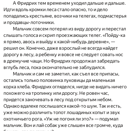
А Фридрих тем временем уходил дальше и дальше.
Идти вдоль кромки леса стало опасно, то и дело
попадались крестьяне, возчики на телегах, подмастерья
и продавцы-лоточники.
Мальчик совсем потерял из виду дорогу и перестал
слышать голоса и скрип проезжающих телег. «Пойду-ка
я прямо, авось и выйду к какой-нибудь деревне», —
решил он. Конечно, даже взрослый не всегда найдет
дорогу в лесу, а ребенку и вовсе не следует совать нос
в дремучие чащи. Но Фридрих продолжал забредать
вглубь леса, пока окончательно не заблудился.
Мальчик и сам не заметил, как съел все припасы,
остались только половинка луковицы да маленькая
корка хлеба. Фридрих огляделся, нигде не видать ничего
похожего на тропинку или дорогу. Не ровен час,
придется заночевать в лесу под открытым небом.
Однако вдалеке послышался какой-то шум. Так и есть,
уже можно различить топот лошадиных копыт и звук
охотничьего рога. «Уж не погоня ли это?» — подумал
мальчик. Вон и лай собак уже слышен все громче, куда