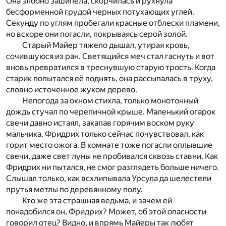
Она злобно зашипела, скорчилась и рухнула
бесформенной грудой черных потухающих углей.
Секунду по углям пробегали красные отблески пламени,
но вскоре они погасли, покрываясь серой золой.
Старый Майер тяжело дышал, утирая кровь,
сочившуюся из ран. Светящийся меч стал гаснуть и вот
вновь превратился в треснувшую старую трость. Когда
старик попытался её поднять, она рассыпалась в труху,
словно источенное жуком дерево.
Непогода за окном стихла, только монотонный
дождь стучал по черепичной крыше. Маленький огарок
свечи давно истаял, закапав горячим воском руку
мальчика. Фридрих только сейчас почувствовал, как
горит место ожога. В комнате тоже погасли оплывшие
свечи, даже свет луны не пробивался сквозь ставни. Как
Фридрих ни пытался, не смог разглядеть больше ничего.
Слышал только, как всхлипывала Урсула да шелестели
прутья метлы по деревянному полу.
Кто же эта страшная ведьма, и зачем ей
понадобился он, Фридрих? Может, об этой опасности
говорил отец? Видно, и впрямь Майеры так любят