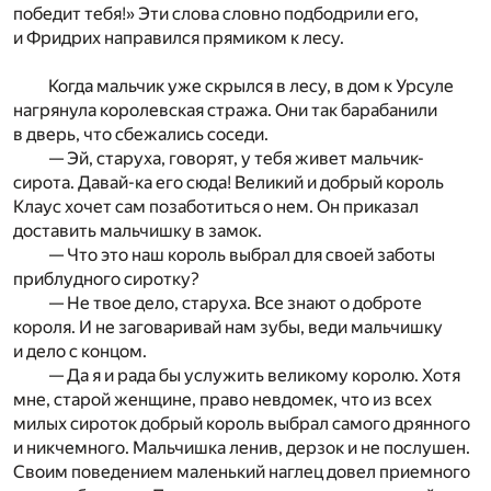
победит тебя!» Эти слова словно подбодрили его,
и Фридрих направился прямиком к лесу.
Когда мальчик уже скрылся в лесу, в дом к Урсуле
нагрянула королевская стража. Они так барабанили
в дверь, что сбежались соседи.
— Эй, старуха, говорят, у тебя живет мальчик-
сирота. Давай-ка его сюда! Великий и добрый король
Клаус хочет сам позаботиться о нем. Он приказал
доставить мальчишку в замок.
— Что это наш король выбрал для своей заботы
приблудного сиротку?
— Не твое дело, старуха. Все знают о доброте
короля. И не заговаривай нам зубы, веди мальчишку
и дело с концом.
— Да я и рада бы услужить великому королю. Хотя
мне, старой женщине, право невдомек, что из всех
милых сироток добрый король выбрал самого дрянного
и никчемного. Мальчишка ленив, дерзок и не послушен.
Своим поведением маленький наглец довел приемного