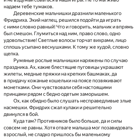
надаем тебе тумаков.
Деревенские мальчишки дразнили маленького
Фридриха. Экий наглец, решился подойти да играть
с ними словно равный! Что и говорить, мальчик и впрямь
был смешон. Глумиться над ним, право слово, одно
удовольствие! Светлые волосы торчат вихрами, лицо
сплошь усыпано веснушками. К тому же худой, словно
щепка.
Румяные рослые мальчишки наряжены по случаю
праздника. Ах, какие блестящие пуговицы украшают
жилеты, медные пряжки на крепких башмаках, да
в придачу кожаные кошельки на поясе позвякивают
монетками. Они чувствовали себя настоящими
принцами рядом с бедно одетым заморышем.
Ох, как обидно было слушать несправедливые злые
насмешки. Фридрих сжал кулаки и решительно
двинулся в бой.
Куда там? Противников было больше, да и силы
совсем не равны. Хотя отваге малыша мог позавидовать
взрослый, не сладко пришлось бы маленькому