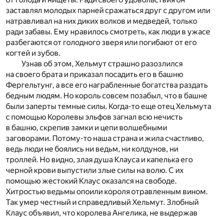
заставлял молодых парней сражаться друг с другом или
натравливал на них диких волков и медведей, только
ради забавы. Ему нравилось смотреть, как люди в ужасе
разбегаются от голодного зверя или погибают от его
когтей и зубов.
Узнав об этом, Хельмут страшно разозлился
на своего брата и приказал посадить его в башню
Фергельтунг, а все его награбленные богатства раздать
бедным людям. Но король совсем позабыл, что в башне
были заперты темные силы. Когда-то еще отец Хельмута
с помощью Королевы эльфов загнал всю нечисть
в башню, скрепив замки и цепи волшебными
заговорами. Потому-то наша страна и жила счастливо,
ведь люди не боялись ни ведьм, ни колдунов, ни
троллей. Но видно, злая душа Клауса и капелька его
черной крови выпустили злые силы на волю. С их
помощью жестокий Клаус оказался на свободе.
Хитростью ведьмы опоили короля отравленным вином.
Так умер честный и справедливый Хельмут. Злобный
Клаус объявил, что королева Ангелика, не выдержав