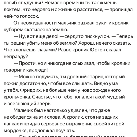
погиб от удушья? Немало времени ты так жмешь
локтем, что недолго и с жизнью расстаться, — пропищал
чей-то голосок.
От неожиданности мальчик разжал руки, и кролик
кубарем скатился на землю.
— Ну, вот еще дело! — сердито пискнул он. — Теперь
ты решил убить меня об землю? Хорош, нечего сказать.
Что хлопаешь глазами? Разве кролик Юрген сказал
неправду?
— Прости, но я никогда не слыхивал, чтобы кролики
говорили как люди!
— Можно подумать, ты древний старик, который
пожил достаточно, чтобы все слышать. Видно ума
у тебя, Фридрих, не больше чем у новорожденного
крольчонка. Счастье, что тебе попался такой мудрый
и всезнающий зверь.
Мальчик был настолько удивлен, что даже
не обиделся на эти слова. А кролик, стоя на задних
лапках и придав серьезное выражение своей хитрой
мордочке, продолжал поучать: