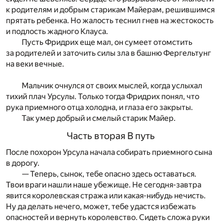
к родителям и добрым старикам Майерам, решившимся
прятать ребенка. Но жалость теснил гнев на жестокость
и подлость жадного Клауса.
Пусть Фридрих еще мал, он сумеет отомстить
за родителей и заточить силы зла в башню Фергельтунг
на веки вечные.
Мальчик очнулся от своих мыслей, когда услыхал
тихий плач Урсулы. Только тогда Фридрих понял, что
рука приемного отца холодна, и глаза его закрыты.
Так умер добрый и смелый старик Майер.
Часть вторая В путь
После похорон Урсула начала собирать приемного сына
в дорогу.
— Теперь, сынок, тебе опасно здесь оставаться.
Твои враги нашли наше убежище. Не сегодня-завтра
явится королевская стража или какая-нибудь нечисть.
Ну да делать нечего, может, тебе удастся избежать
опасностей и вернуть королевство. Сидеть сложа руки