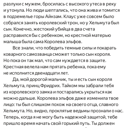
разлуки с мужем, бросилась с высокого утеса в реку
и утонула. Но люди шептались, что она жива и томится
в подземелье горы Айнзам. Клаус уже совсем было
собрался занять королевский трон, но у Хельмута был
сын. Конечно, жестокий убийца в два счета
расправился бы с ребенком, но крестной матерью
малыша была сама Королева эльфов.
Все знали, что победить темные силы и покарать
коварного самозванца сможет только сын короля.
Но пока он так мал, что сам нуждается в защите.
Крестная велела нам прятать ребенка, пока ему
не исполнится двенадцати лет.
Да, мой дорогой мальчик, ты и есть сын короля
Хельмута, принц Фридрих. Тайком мы забрали тебя
из королевского замка и постарались укрыться как
можно дальше. Королева эльфов даже изменила твое
лицо: ты был слишком похож на своего отца, славного
Хельмута. Но, видно, проклятые ведьмы прознали о нас.
Теперь, когда я не могу быть надежной защитой, тебе
пришло время начать свой горький путь. Ты должен