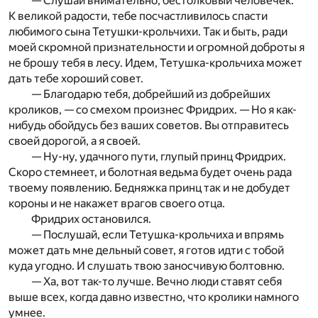
— Слушай внимательно, бестолковый человечек.
К великой радости, тебе посчастливилось спасти
любимого сына Тетушки-крольчихи. Так и быть, ради
моей скромной признательности и огромной доброты я
не брошу тебя в лесу. Идем, Тетушка-крольчиха может
дать тебе хороший совет.
— Благодарю тебя, добрейший из добрейших
кроликов, — со смехом произнес Фридрих. — Но я как-
нибудь обойдусь без ваших советов. Вы отправитесь
своей дорогой, а я своей.
— Ну-ну, удачного пути, глупый принц Фридрих.
Скоро стемнеет, и болотная ведьма будет очень рада
твоему появлению. Бедняжка принц так и не добудет
короны и не накажет врагов своего отца.
Фридрих остановился.
— Послушай, если Тетушка-крольчиха и впрямь
может дать мне дельный совет, я готов идти с тобой
куда угодно. И слушать твою заносчивую болтовню.
— Ха, вот так-то лучше. Вечно люди ставят себя
выше всех, когда давно известно, что кролики намного
умнее.