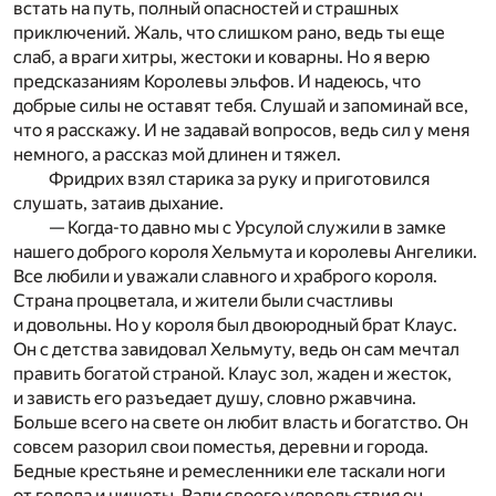
встать на путь, полный опасностей и страшных
приключений. Жаль, что слишком рано, ведь ты еще
слаб, а враги хитры, жестоки и коварны. Но я верю
предсказаниям Королевы эльфов. И надеюсь, что
добрые силы не оставят тебя. Слушай и запоминай все,
что я расскажу. И не задавай вопросов, ведь сил у меня
немного, а рассказ мой длинен и тяжел.
Фридрих взял старика за руку и приготовился
слушать, затаив дыхание.
— Когда-то давно мы с Урсулой служили в замке
нашего доброго короля Хельмута и королевы Ангелики.
Все любили и уважали славного и храброго короля.
Страна процветала, и жители были счастливы
и довольны. Но у короля был двоюродный брат Клаус.
Он с детства завидовал Хельмуту, ведь он сам мечтал
править богатой страной. Клаус зол, жаден и жесток,
и зависть его разъедает душу, словно ржавчина.
Больше всего на свете он любит власть и богатство. Он
совсем разорил свои поместья, деревни и города.
Бедные крестьяне и ремесленники еле таскали ноги
от голода и нищеты. Ради своего удовольствия он