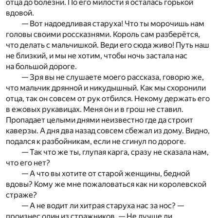
отца до болезни. По его милости я осталась горькой
вдовой.
— Вот надоедливая старуха! Что ты морочишь нам
головы своими россказнями. Король сам разберётся,
что делать с мальчишкой. Веди его сюда живо! Путь наш
не близкий, и мы не хотим, чтобы ночь застала нас
на большой дороге.
— Зря вы не слушаете моего рассказа, говорю же,
что мальчик дрянной и никудышный. Как мы схоронили
отца, так он совсем от рук отбился. Некому держать его
в ежовых рукавицах. Меня он и в грош не ставил.
Пропадает целыми днями неизвестно где да строит
каверзы. А дня два назад совсем сбежал из дому. Видно,
подался к разбойникам, если не сгинул по дороге.
— Так что же ты, глупая карга, сразу не сказала нам,
что его нет?
— А что вы хотите от старой женщины, бедной
вдовы? Кому же мне пожаловаться как ни королевской
страже?
— А не водит ли хитрая старуха нас за нос? —
произнес один из стражников. — Не лучше ли