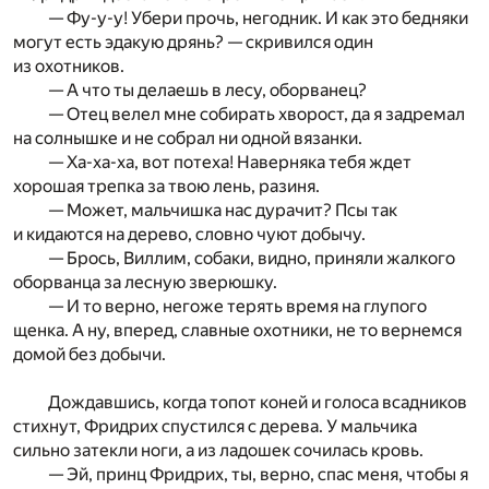
— Фу-у-у! Убери прочь, негодник. И как это бедняки
могут есть эдакую дрянь? — скривился один
из охотников.
— А что ты делаешь в лесу, оборванец?
— Отец велел мне собирать хворост, да я задремал
на солнышке и не собрал ни одной вязанки.
— Ха-ха-ха, вот потеха! Наверняка тебя ждет
хорошая трепка за твою лень, разиня.
— Может, мальчишка нас дурачит? Псы так
и кидаются на дерево, словно чуют добычу.
— Брось, Виллим, собаки, видно, приняли жалкого
оборванца за лесную зверюшку.
— И то верно, негоже терять время на глупого
щенка. А ну, вперед, славные охотники, не то вернемся
домой без добычи.
Дождавшись, когда топот коней и голоса всадников
стихнут, Фридрих спустился с дерева. У мальчика
сильно затекли ноги, а из ладошек сочилась кровь.
— Эй, принц Фридрих, ты, верно, спас меня, чтобы я