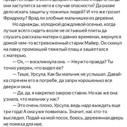
они заступятся за него в случае опасности? Да разве
дело искать защиты у пожилых людей? И что же грозит
Фридриху? Вряд ли злобные мальчишки из деревни.
Но однажды, холодной дождливой осенью, когда
лучше всего сидеть возле не остывшей плиты да
слушать рассказы матери о давних временах, вернулся
домой чем-то встревоженный старик Майер. Он скинул
на лавку промокший тяжелый плащ и зашептался
с матерью.
— Ох, — воскликнула она. — Неужто правда? Ты
точно уверен, что видел ее?
— Тише, Урсула. Как бы мальчик не услышал. Давай-
ка спрячем его в погребе, да запри хорошенько все
двери и окна.
— Да, да, я накрепко закрою ставни. Но как же она
узнала, что мальчик у нас?
— Это очень плохо, Урсула, ведь надо выждать еще
три года! А она уже появилась. Значит, нас кто-то
выследил. Подай-ка мой посох, боюсь, деревянная дверь
не помеха для нее.