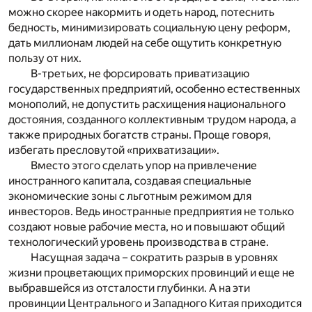
можно скорее накормить и одеть народ, потеснить
бедность, минимизировать социальную цену реформ,
дать миллионам людей на себе ощутить конкретную
пользу от них.
В-третьих, не форсировать приватизацию
государственных предприятий, особенно естественных
монополий, не допустить расхищения национального
достояния, созданного коллективным трудом народа, а
также природных богатств страны. Проще говоря,
избегать пресловутой «прихватизации».
Вместо этого сделать упор на привлечение
иностранного капитала, создавая специальные
экономические зоны с льготным режимом для
инвесторов. Ведь иностранные предприятия не только
создают новые рабочие места, но и повышают общий
технологический уровень производства в стране.
Насущная задача – сократить разрыв в уровнях
жизни процветающих приморских провинций и еще не
выбравшейся из отсталости глубинки. А на эти
провинции Центрального и Западного Китая приходится