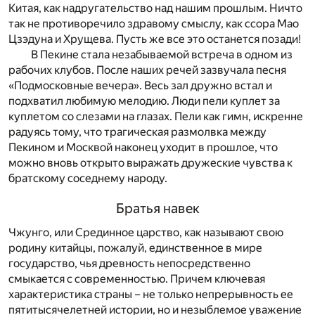
Китая, как надругательство над нашим прошлым. Ничто
так не противоречило здравому смыслу, как ссора Мао
Цзэдуна и Хрущева. Пусть же все это останется позади!
В Пекине стала незабываемой встреча в одном из
рабочих клубов. После наших речей зазвучала песня
«Подмосковные вечера». Весь зал дружно встал и
подхватил любимую мелодию. Люди пели куплет за
куплетом со слезами на глазах. Пели как гимн, искренне
радуясь тому, что трагическая размолвка между
Пекином и Москвой наконец уходит в прошлое, что
можно вновь открыто выражать дружеские чувства к
братскому соседнему народу.
Братья навек
Чжунго, или Срединное царство, как называют свою
родину китайцы, пожалуй, единственное в мире
государство, чья древность непосредственно
смыкается с современностью. Причем ключевая
характеристика страны – не только непрерывность ее
пятитысячелетней истории, но и незыблемое уважение