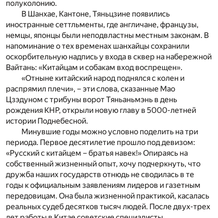
полуколонию.
В Шанхае, Кантоне, Тяньцзине появились
иностранные сеттльменты, где англичане, французы,
немцы, японцы были неподвластны местным законам. В
напоминание о тех временах шанхайцы сохранили
оскорбительную надпись у входа в сквер на набережной
Вайтань: «Китайцам и собакам вход воспрещен».
«Отныне китайский народ поднялся с колен и
распрямил плечи», – эти слова, сказанные Мао
Цзэдуном с трибуны ворот Тяньаньмэнь в день
рождения КНР, открыли новую главу в 5000-летней
истории Поднебесной.
Минувшие годы можно условно поделить на три
периода. Первое десятилетие прошло под девизом:
«Русский с китайцем – братья навек!» Опираясь на
собственный жизненный опыт, хочу подчеркнуть, что
дружба наших государств отнюдь не сводилась в те
годы к официальным заявлениям лидеров и газетным
передовицам. Она была жизненной практикой, касалась
реальных судеб десятков тысяч людей. После двух-трех
лет работы в Китае советские специалисты