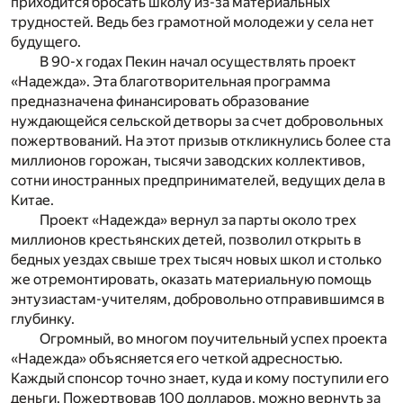
приходится бросать школу из-за материальных
трудностей. Ведь без грамотной молодежи у села нет
будущего.
В 90-х годах Пекин начал осуществлять проект
«Надежда». Эта благотворительная программа
предназначена финансировать образование
нуждающейся сельской детворы за счет добровольных
пожертвований. На этот призыв откликнулись более ста
миллионов горожан, тысячи заводских коллективов,
сотни иностранных предпринимателей, ведущих дела в
Китае.
Проект «Надежда» вернул за парты около трех
миллионов крестьянских детей, позволил открыть в
бедных уездах свыше трех тысяч новых школ и столько
же отремонтировать, оказать материальную помощь
энтузиастам-учителям, добровольно отправившимся в
глубинку.
Огромный, во многом поучительный успех проекта
«Надежда» объясняется его четкой адресностью.
Каждый спонсор точно знает, куда и кому поступили его
деньги. Пожертвовав 100 долларов, можно вернуть за