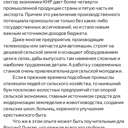
сектор экономики КНР дает более четверти
промышленной продукции страны и пятую часть ее
экспорта. Причем это увеличение производственного
потенциала произошло не только без каких-либо
государственных ассигнований, но и стало новым
важным источником доходов бюджета.
Даже многие предприятия, производящие
телевизоры или запчасти для автомашин, строят на
дешевой сельской земле и оснащают оборудованием
цехи в селах, дабы выпускать там наименее сложные и
наиболее трудоемкие детали. А работа у современных
станков очень привлекательна для сельской молодежи.
Если в прежние времена подсобные промыслы
отвлекали людей от сельского хозяйства, то нынешний
бум поселково-волостных предприятий стал опорой
сельской экономики, главным источником средств для
модернизации земледелия и животноводства, создания
сельских школ, больниц, коренного улучшения
крестьянского быта.
Что же в этом опыте может быть поучительным для
России? Думаю, что прежде всего это глубокая