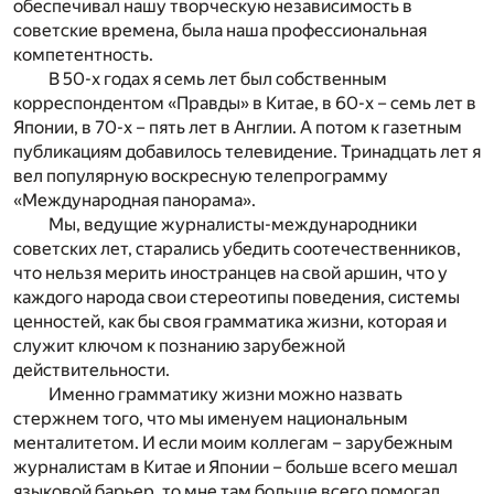
обеспечивал нашу творческую независимость в
советские времена, была наша профессиональная
компетентность.
В 50-х годах я семь лет был собственным
корреспондентом «Правды» в Китае, в 60-х – семь лет в
Японии, в 70-х – пять лет в Англии. А потом к газетным
публикациям добавилось телевидение. Тринадцать лет я
вел популярную воскресную телепрограмму
«Международная панорама».
Мы, ведущие журналисты-международники
советских лет, старались убедить соотечественников,
что нельзя мерить иностранцев на свой аршин, что у
каждого народа свои стереотипы поведения, системы
ценностей, как бы своя грамматика жизни, которая и
служит ключом к познанию зарубежной
действительности.
Именно грамматику жизни можно назвать
стержнем того, что мы именуем национальным
менталитетом. И если моим коллегам – зарубежным
журналистам в Китае и Японии – больше всего мешал
языковой барьер, то мне там больше всего помогал