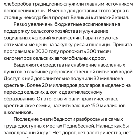
хлеборобов традиционно служили главным источником
пополнения казны. Именно для доставки этого зерна в
столицу некогда был прорыт Великий китайский канал.
Резко увеличены бюджетные ассигнования на
поддержку сельского хозяйства и улучшение
социальных условий жизни селян. Гарантируются
оптимальные цены на закупку риса и пшеницы. Принята
программа: к 2020 году проложить 300 тысяч
километров сельских автомобильных дорог.
Выделяются средства на снабжение населенных
пунктов в глубинке доброкачественной питьевой водой.
Доступ к ней дополнительно получили 32 миллиона
крестьян. Более 20 миллиардов долларов выделено на
переход сельских школ к девятиклассному
образованию. От этого выиграли практически все
крестьянские семьи, насчитывающие 150 миллионов
школьников.
Последние очаги бедности разбросаны в самых
труднодоступных местах Поднебесной. Налицо как бы
заколдованный круг. Нет дорог, нет электричества, нет