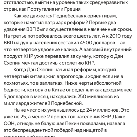
отсталостью, выйти на уровень таких среднеразвитых
стран, как Португалия или Греция.
Как же движется Поднебесная к ориентирам,
которые наметил патриарх реформ? Первые два
удвоения ВВП были осуществлены в намеченные сроки.
На третье потребовалось всего шесть лет. А к 2010 году
ВВП на душу населения составил 4500 долларов. Так
что четвертое удвоение налицо. А валовый внутренний
продукт КНР уже перевалил за сумму, которую Дэн
Сяопин мечтал достичь к столетию КНР.
Когда Дэн Сяопин начинал реформы, каждый
четвертый китаец жил впроголодь и ходил если не в
лохмотьях, то в заплатках. Ниже черты абсолютной
бедности, которую в Китае определяли как доход менее
5 долларов в месяц, находились 250 миллионов из
миллиарда жителей Поднебесной.
Ныне число их уменьшилось до 24 миллионов. Это
уже не 25, а менее 2 процентов населения КНР. Даже
ООН, отнюдь не балующая Пекин похвалами, назвала
это беспрецедентной победой над нищетой в
современной истории.