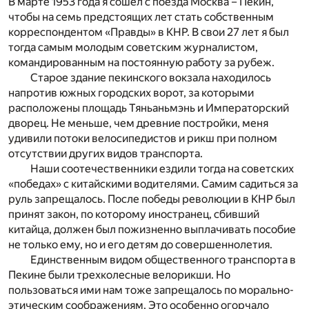
В марте 1953 года я сошел с поезда Москва – Пекин,
чтобы на семь предстоящих лет стать собственным
корреспондентом «Правды» в КНР. В свои 27 лет я был
тогда самым молодым советским журналистом,
командированным на постоянную работу за рубеж.
Старое здание пекинского вокзала находилось
напротив южных городских ворот, за которыми
расположены площадь Тяньаньмэнь и Императорский
дворец. Не меньше, чем древние постройки, меня
удивили потоки велосипедистов и рикш при полном
отсутствии других видов транспорта.
Наши соотечественники ездили тогда на советских
«победах» с китайскими водителями. Самим садиться за
руль запрещалось. После победы революции в КНР был
принят закон, по которому иностранец, сбивший
китайца, должен был пожизненно выплачивать пособие
не только ему, но и его детям до совершеннолетия.
Единственным видом общественного транспорта в
Пекине были трехколесные велорикши. Но
пользоваться ими нам тоже запрещалось по морально-
этическим соображениям. Это особенно огорчало