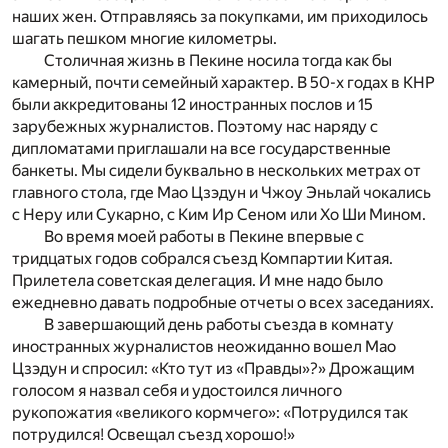
наших жен. Отправляясь за покупками, им приходилось
шагать пешком многие километры.
Столичная жизнь в Пекине носила тогда как бы
камерный, почти семейный характер. В 50-х годах в КНР
были аккредитованы 12 иностранных послов и 15
зарубежных журналистов. Поэтому нас наряду с
дипломатами приглашали на все государственные
банкеты. Мы сидели буквально в нескольких метрах от
главного стола, где Мао Цзэдун и Чжоу Эньлай чокались
с Неру или Сукарно, с Ким Ир Сеном или Хо Ши Мином.
Во время моей работы в Пекине впервые с
тридцатых годов собрался съезд Компартии Китая.
Прилетела советская делегация. И мне надо было
ежедневно давать подробные отчеты о всех заседаниях.
В завершающий день работы съезда в комнату
иностранных журналистов неожиданно вошел Мао
Цзэдун и спросил: «Кто тут из «Правды»?» Дрожащим
голосом я назвал себя и удостоился личного
рукопожатия «великого кормчего»: «Потрудился так
потрудился! Освещал съезд хорошо!»