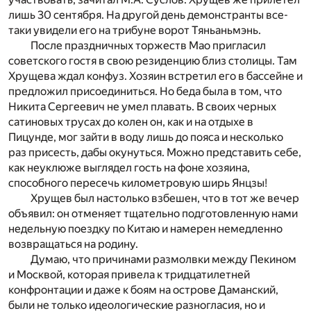
лишь 30 сентября. На другой день демонстранты все-
таки увидели его на трибуне ворот Тяньаньмэнь.
После праздничных торжеств Мао пригласил
советского гостя в свою резиденцию близ столицы. Там
Хрущева ждал конфуз. Хозяин встретил его в бассейне и
предложил присоединиться. Но беда была в том, что
Никита Сергеевич не умел плавать. В своих черных
сатиновых трусах до колен он, как и на отдыхе в
Пицунде, мог зайти в воду лишь до пояса и несколько
раз присесть, дабы окунуться. Можно представить себе,
как неуклюже выглядел гость на фоне хозяина,
способного пересечь километровую ширь Янцзы!
Хрущев был настолько взбешен, что в тот же вечер
объявил: он отменяет тщательно подготовленную нами
недельную поездку по Китаю и намерен немедленно
возвращаться на родину.
Думаю, что причинами размолвки между Пекином
и Москвой, которая привела к тридцатилетней
конфронтации и даже к боям на острове Даманский,
были не только идеологические разногласия, но и