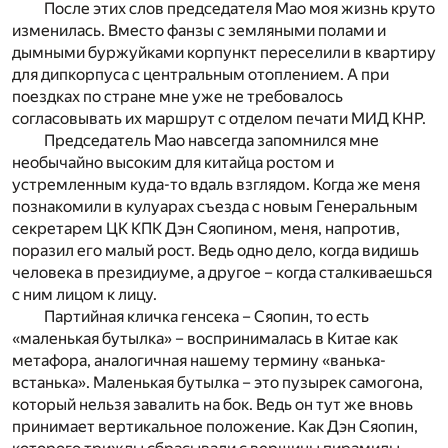
После этих слов председателя Мао моя жизнь круто
изменилась. Вместо фанзы с земляными полами и
дымными буржуйками корпункт переселили в квартиру
для дипкорпуса с центральным отоплением. А при
поездках по стране мне уже не требовалось
согласовывать их маршрут с отделом печати МИД КНР.
Председатель Мао навсегда запомнился мне
необычайно высоким для китайца ростом и
устремленным куда-то вдаль взглядом. Когда же меня
познакомили в кулуарах съезда с новым Генеральным
секретарем ЦК КПК Дэн Сяопином, меня, напротив,
поразил его малый рост. Ведь одно дело, когда видишь
человека в президиуме, а другое – когда сталкиваешься
с ним лицом к лицу.
Партийная кличка генсека – Сяопин, то есть
«маленькая бутылка» – воспринималась в Китае как
метафора, аналогичная нашему термину «ванька-
встанька». Маленькая бутылка – это пузырек самогона,
который нельзя завалить на бок. Ведь он тут же вновь
принимает вертикальное положение. Как Дэн Сяопин,