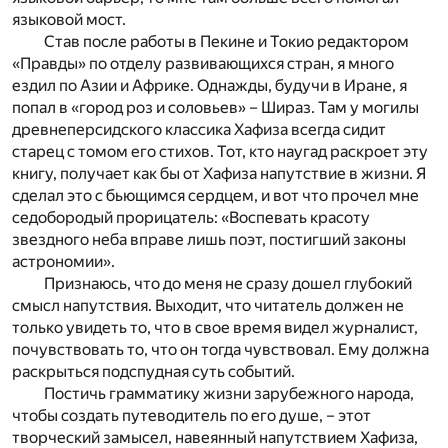
языковой мост.
Став после работы в Пекине и Токио редактором
«Правды» по отделу развивающихся стран, я много
ездил по Азии и Африке. Однажды, будучи в Иране, я
попал в «город роз и соловьев» – Шираз. Там у могилы
древнеперсидского классика Хафиза всегда сидит
старец с томом его стихов. Тот, кто наугад раскроет эту
книгу, получает как бы от Хафиза напутствие в жизни. Я
сделал это с бьющимся сердцем, и вот что прочел мне
седобородый прорицатель: «Воспевать красоту
звездного неба вправе лишь поэт, постигший законы
астрономии».
Признаюсь, что до меня не сразу дошел глубокий
смысл напутствия. Выходит, что читатель должен не
только увидеть то, что в свое время видел журналист,
почувствовать то, что он тогда чувствовал. Ему должна
раскрыться подспудная суть событий.
Постичь грамматику жизни зарубежного народа,
чтобы создать путеводитель по его душе, – этот
творческий замысел, навеянный напутствием Хафиза,