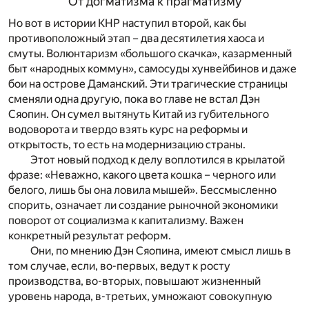
От догматизма к прагматизму
Но вот в истории КНР наступил второй, как бы
противоположный этап – два десятилетия хаоса и
смуты. Волюнтаризм «большого скачка», казарменный
быт «народных коммун», самосуды хунвейбинов и даже
бои на острове Даманский. Эти трагические страницы
сменяли одна другую, пока во главе не встал Дэн
Сяопин. Он сумел вытянуть Китай из губительного
водоворота и твердо взять курс на реформы и
открытость, то есть на модернизацию страны.
Этот новый подход к делу воплотился в крылатой
фразе: «Неважно, какого цвета кошка – черного или
белого, лишь бы она ловила мышей». Бессмысленно
спорить, означает ли создание рыночной экономики
поворот от социализма к капитализму. Важен
конкретный результат реформ.
Они, по мнению Дэн Сяопина, имеют смысл лишь в
том случае, если, во-первых, ведут к росту
производства, во-вторых, повышают жизненный
уровень народа, в-третьих, умножают совокупную