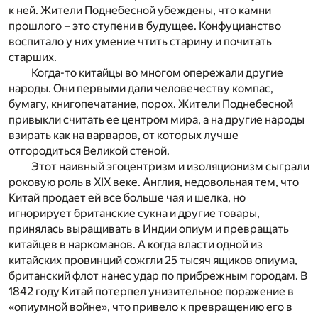
к ней. Жители Поднебесной убеждены, что камни
прошлого – это ступени в будущее. Конфуцианство
воспитало у них умение чтить старину и почитать
старших.
Когда-то китайцы во многом опережали другие
народы. Они первыми дали человечеству компас,
бумагу, книгопечатание, порох. Жители Поднебесной
привыкли считать ее центром мира, а на другие народы
взирать как на варваров, от которых лучше
отгородиться Великой стеной.
Этот наивный эгоцентризм и изоляционизм сыграли
роковую роль в XIX веке. Англия, недовольная тем, что
Китай продает ей все больше чая и шелка, но
игнорирует британские сукна и другие товары,
принялась выращивать в Индии опиум и превращать
китайцев в наркоманов. А когда власти одной из
китайских провинций сожгли 25 тысяч ящиков опиума,
британский флот нанес удар по прибрежным городам. В
1842 году Китай потерпел унизительное поражение в
«опиумной войне», что привело к превращению его в