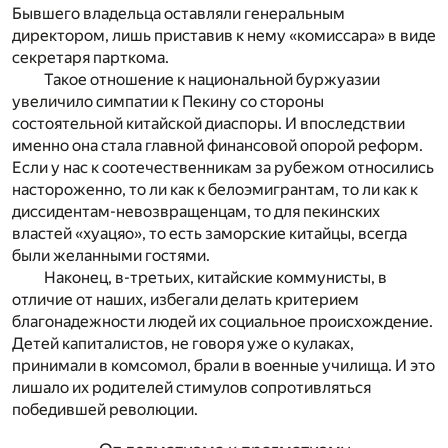
Бывшего владельца оставляли генеральным
директором, лишь приставив к нему «комиссара» в виде
секретаря парткома.
Такое отношение к национальной буржуазии
увеличило симпатии к Пекину со стороны
состоятельной китайской диаспоры. И впоследствии
именно она стала главной финансовой опорой реформ.
Если у нас к соотечественникам за рубежом относились
настороженно, то ли как к белоэмигрантам, то ли как к
диссидентам-невозвращенцам, то для пекинских
властей «хуацяо», то есть заморские китайцы, всегда
были желанными гостями.
Наконец, в-третьих, китайские коммунисты, в
отличие от наших, избегали делать критерием
благонадежности людей их социальное происхождение.
Детей капиталистов, не говоря уже о кулаках,
принимали в комсомол, брали в военные училища. И это
лишало их родителей стимулов сопротивляться
победившей революции.