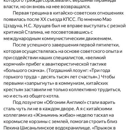
которого трижды сбрасывали с вершины пирамиды
власти, но он вновь на нее возвращался.
Первая трещина в китайско-советских отношениях
появилась после XX съезда КПСС. По мнению Мао
Цзэдуна, Н.С. Хрущев был не вправе выступать с резкой
критикой Сталина, не посоветовавшись с
международным коммунистическим движением.
После успешного завершения первой пятилетки,
которая осуществлялась на основе советского опыта и
при содействии наших специалистов, «великий
кормчий» прибег к авантюристической тактике
«большого скачка». (Тогдашний лозунг: «Три года
горького труда – десять тысяч лет счастья».) Чтобы
первыми «запрыгнуть» в коммунизм, китайских
крестьян заставили не только коллективно трудиться,
но и есть из общего котла.
Под лозунгом «Обгоним Англию!» стали варить
сталь чуть ли не в каждом дворе. А я с китайскими
коллегами из «Жэньминь жибао» неделю таскал на
коромысле корзины с землей, помогая строить близ
Пекина Шисаньлинское водохранилище. «Прыжок в