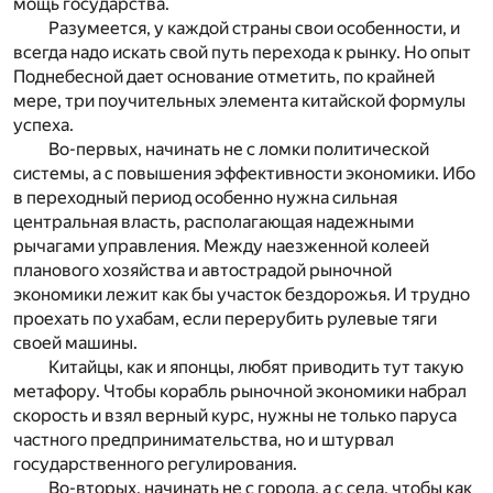
мощь государства.
Разумеется, у каждой страны свои особенности, и
всегда надо искать свой путь перехода к рынку. Но опыт
Поднебесной дает основание отметить, по крайней
мере, три поучительных элемента китайской формулы
успеха.
Во-первых, начинать не с ломки политической
системы, а с повышения эффективности экономики. Ибо
в переходный период особенно нужна сильная
центральная власть, располагающая надежными
рычагами управления. Между наезженной колеей
планового хозяйства и автострадой рыночной
экономики лежит как бы участок бездорожья. И трудно
проехать по ухабам, если перерубить рулевые тяги
своей машины.
Китайцы, как и японцы, любят приводить тут такую
метафору. Чтобы корабль рыночной экономики набрал
скорость и взял верный курс, нужны не только паруса
частного предпринимательства, но и штурвал
государственного регулирования.
Во-вторых, начинать не с города, а с села, чтобы как