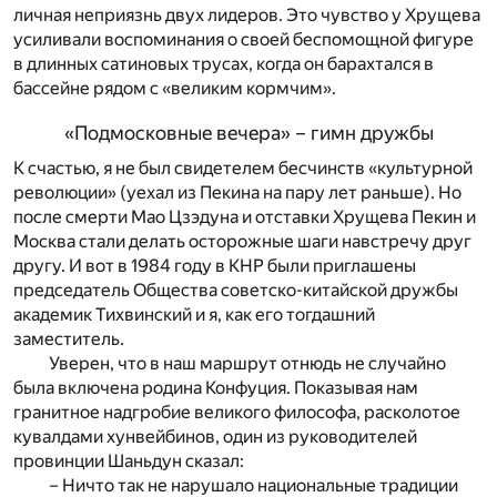
личная неприязнь двух лидеров. Это чувство у Хрущева
усиливали воспоминания о своей беспомощной фигуре
в длинных сатиновых трусах, когда он барахтался в
бассейне рядом с «великим кормчим».
«Подмосковные вечера» – гимн дружбы
К счастью, я не был свидетелем бесчинств «культурной
революции» (уехал из Пекина на пару лет раньше). Но
после смерти Мао Цзэдуна и отставки Хрущева Пекин и
Москва стали делать осторожные шаги навстречу друг
другу. И вот в 1984 году в КНР были приглашены
председатель Общества советско-китайской дружбы
академик Тихвинский и я, как его тогдашний
заместитель.
Уверен, что в наш маршрут отнюдь не случайно
была включена родина Конфуция. Показывая нам
гранитное надгробие великого философа, расколотое
кувалдами хунвейбинов, один из руководителей
провинции Шаньдун сказал:
– Ничто так не нарушало национальные традиции