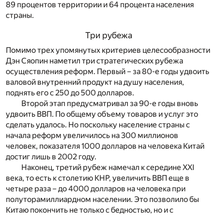
89 процентов территории и 64 процента населения
страны.
Три рубежа
Помимо трех упомянутых критериев целесообразности
Дэн Сяопин наметил три стратегических рубежа
осуществления реформ. Первый – за 80-е годы удвоить
валовой внутренний продукт на душу населения,
поднять его с 250 до 500 долларов.
Второй этап предусматривал за 90-е годы вновь
удвоить ВВП. По общему объему товаров и услуг это
сделать удалось. Но поскольку население страны с
начала реформ увеличилось на 300 миллионов
человек, показателя 1000 долларов на человека Китай
достиг лишь в 2002 году.
Наконец, третий рубеж намечал к середине XXI
века, то есть к столетию КНР, увеличить ВВП еще в
четыре раза – до 4000 долларов на человека при
полуторамиллиардном населении. Это позволило бы
Китаю покончить не только с бедностью, но и с