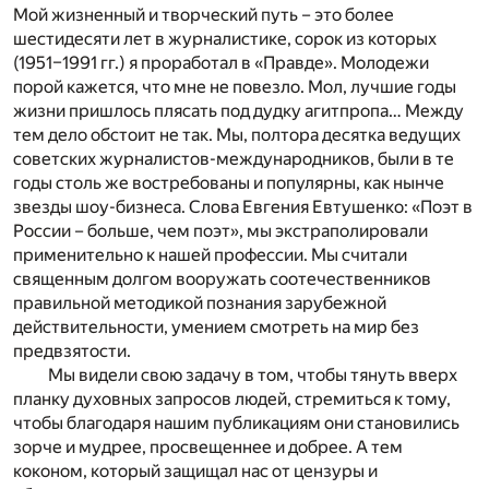
Мой жизненный и творческий путь – это более
шестидесяти лет в журналистике, сорок из которых
(1951–1991 гг.) я проработал в «Правде». Молодежи
порой кажется, что мне не повезло. Мол, лучшие годы
жизни пришлось плясать под дудку агитпропа… Между
тем дело обстоит не так. Мы, полтора десятка ведущих
советских журналистов-международников, были в те
годы столь же востребованы и популярны, как нынче
звезды шоу-бизнеса. Слова Евгения Евтушенко: «Поэт в
России – больше, чем поэт», мы экстраполировали
применительно к нашей профессии. Мы считали
священным долгом вооружать соотечественников
правильной методикой познания зарубежной
действительности, умением смотреть на мир без
предвзятости.
Мы видели свою задачу в том, чтобы тянуть вверх
планку духовных запросов людей, стремиться к тому,
чтобы благодаря нашим публикациям они становились
зорче и мудрее, просвещеннее и добрее. А тем
коконом, который защищал нас от цензуры и