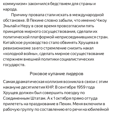
коммунизм» закончился бедствием для страны и
народа.
Причину провала стали искать в международной
обстановке. В Пекине словно забыли, что именно Чжоу
Эньлай и Неру в свое время провозгласили пять
принципов мирного сосуществования, сделали их
политической платформой неприсоединившихся стран.
Китайское руководство стало обвинять Хрущева в
ревизионизме за его стремление снизить накал
«холодной войны», сделать мирное сосуществование
стержнем внешней политики социалистических
государств.
Роковое купание лидеров
Самая драматическая коллизия возникла в связи с этим
накануне десятилетия КНР. В сентябре 1959 года
Хрущев должен был совершить поездку по
Соединенным Штатам. А к 1 октября прямо оттуда
прилететь на празднование в Пекин. Меня включили в
рабочую группу по составлению его речи на юбилейной