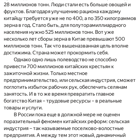
28 миллионов тонн. Люди стали есть больше овощей и
фруктов. Благодаря улучшению рациона каждому
китайцу требуется уже не по 400, а по 350 килограммов
зерна в год. Стало быть, для полуторамиллиардного
населения нужно 525 миллионов тонн. Вот уже
несколько лет сборы зерна в Китае превышают 500
миллионов тонн. Так что вышеназванная цель вполне
достижима. Страна может прокормить себя.
Однако одно лишь полеводство не способно
привести 700 миллионов китайских крестьян к
зажиточной жизни. Только местное
предпринимательство, или сельская индустрия, сможет
поглотить избыток рабочих рук, обеспечить селянам
занятость. И в то же время превратить главное
богатство Китая – трудовые ресурсы – в реальные
товары и услуги.
В России пока еще в должной мере не оценен
поразительный феномен китайских реформ: сельская
индустрия – так называемые поселково-волостные
предприятия. А между тем этот новый, динамичный