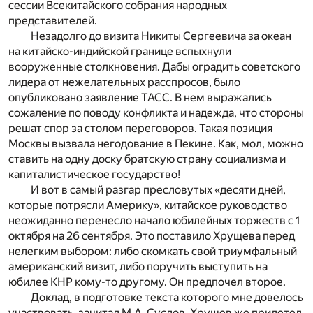
сессии Всекитайского собрания народных
представителей.
Незадолго до визита Никиты Сергеевича за океан
на китайско-индийской границе вспыхнули
вооруженные столкновения. Дабы оградить советского
лидера от нежелательных расспросов, было
опубликовано заявление ТАСС. В нем выражались
сожаление по поводу конфликта и надежда, что стороны
решат спор за столом переговоров. Такая позиция
Москвы вызвала негодование в Пекине. Как, мол, можно
ставить на одну доску братскую страну социализма и
капиталистическое государство!
И вот в самый разгар пресловутых «десяти дней,
которые потрясли Америку», китайское руководство
неожиданно перенесло начало юбилейных торжеств с 1
октября на 26 сентября. Это поставило Хрущева перед
нелегким выбором: либо скомкать свой триумфальный
американский визит, либо поручить выступить на
юбилее КНР кому-то другому. Он предпочел второе.
Доклад, в подготовке текста которого мне довелось
участвовать, зачитал М.А. Суслов. Хрущев же прилетел