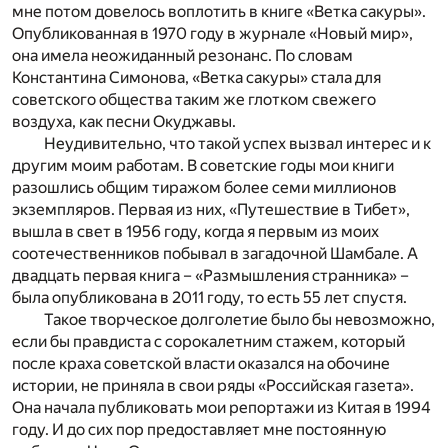
мне потом довелось воплотить в книге «Ветка сакуры».
Опубликованная в 1970 году в журнале «Новый мир»,
она имела неожиданный резонанс. По словам
Константина Симонова, «Ветка сакуры» стала для
советского общества таким же глотком свежего
воздуха, как песни Окуджавы.
Неудивительно, что такой успех вызвал интерес и к
другим моим работам. В советские годы мои книги
разошлись общим тиражом более семи миллионов
экземпляров. Первая из них, «Путешествие в Тибет»,
вышла в свет в 1956 году, когда я первым из моих
соотечественников побывал в загадочной Шамбале. А
двадцать первая книга – «Размышления странника» –
была опубликована в 2011 году, то есть 55 лет спустя.
Такое творческое долголетие было бы невозможно,
если бы правдиста с сорокалетним стажем, который
после краха советской власти оказался на обочине
истории, не приняла в свои ряды «Российская газета».
Она начала публиковать мои репортажи из Китая в 1994
году. И до сих пор предоставляет мне постоянную