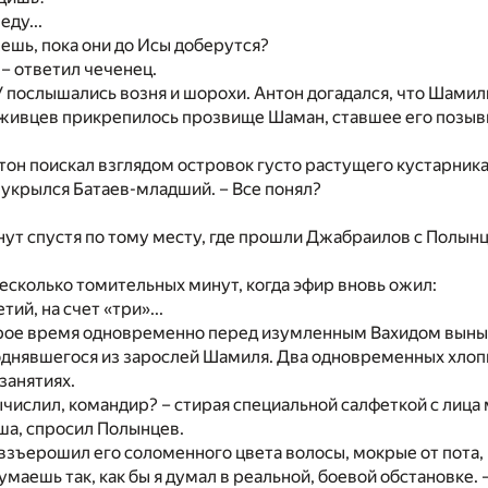
еду...
ешь, пока они до Исы доберутся?
 – ответил чеченец.
 послышались возня и шорохи. Антон догадался, что Шамил
уживцев прикрепилось прозвище Шаман, ставшее его позывн
нтон поискал взглядом островок густо растущего кустарник
 укрылся Батаев-младший. – Все понял?
ут спустя по тому месту, где прошли Джабраилов с Полын
сколько томительных минут, когда эфир вновь ожил:
тий, на счет «три»...
рое время одновременно перед изумленным Вахидом выныр
однявшегося из зарослей Шамиля. Два одновременных хлопк
занятиях.
вычислил, командир? – стирая специальной салфеткой с ли
ша, спросил Полынцев.
взъерошил его соломенного цвета волосы, мокрые от пота, 
думаешь так, как бы я думал в реальной, боевой обстановке.