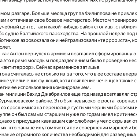
амом разгаре. Больше месяца группа Филиппова не привлека
ами оттачивая свое боевое мастерство. Местом тренировок
чебный центр, так и какой-нибудь район столицы, с лабир
о судно Балтийского пароходства. На прошлой неделе под
отников аэровокзала они нейтрализовали «террориста», к
олет.
, как Антон вернулся в армию и возглавил сформированную
 За это время молодым подразделением было проведено не
 «антитеррор». Сейчас временное затишье.
 она считалась не столько из-за того, что в ее составе впе
ичине увеличения функций, хотя появление чеченцев также 
тегии ее использования командованием.
н милиции Вахид Джабраилов еще год назад возглавлял от
Курчалоевском районе. Это был невысокого роста, коренас
т, со сросшимися на переносице густыми черными бровями 
уппе он был самым старшим и уже по годам имел критическ
днако с присущим кавказцам самолюбием умело скрывал от
ых, что раньше их утомляется при совершении маршей и б
инание огромного количества необходимой для разведчика