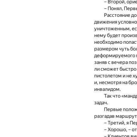
– Второй, орие
– Понял, Перв
Расстояние до
движения условног
уничтоженным, есл
нему будет произ
необходимо попаст
размером чуть бол
деформируемого ма
заняв с вечера поз
ли сможет быстро 
пистолетом и не х
и, несмотря на бро
инвалидом.
Так что «манд
задач.
Первые полож
разгадав маршрут 
– Третий, я П
– Хорошо, – о
– Клиентов в