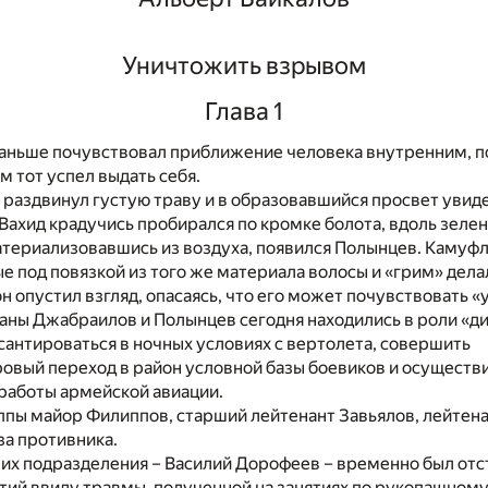
Уничтожить взрывом
Глава 1
аньше почувствовал приближение человека внутренним, 
м тот успел выдать себя.
раздвинул густую траву и в образовавшийся просвет увид
 Вахид крадучись пробирался по кромке болота, вдоль зеле
атериализовавшись из воздуха, появился Полынцев. Камуф
е под повязкой из того же материала волосы и «грим» дела
 опустил взгляд, опасаясь, что его может почувствовать 
аны Джабраилов и Полынцев сегодня находились в роли «ди
сантироваться в ночных условиях с вертолета, совершить
овый переход в район условной базы боевиков и осуществ
работы армейской авиации.
ппы майор Филиппов, старший лейтенант Завьялов, лейтен
за противника.
их подразделения – Василий Дорофеев – временно был отс
тий ввиду травмы, полученной на занятиях по рукопашному