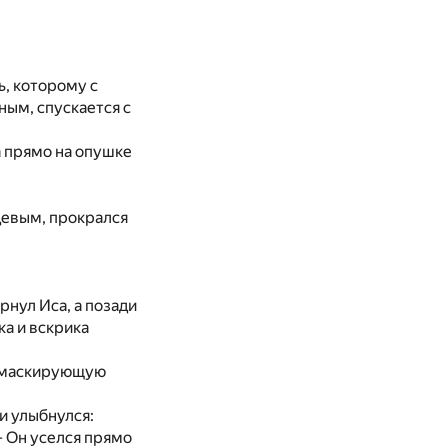
ь, которому с
ым, спускается с
а прямо на опушке
цевым, прокрался
нул Иса, а позади
а и вскрика
ца маскирующую
и улыбнулся:
 – Он уселся прямо