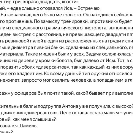
нтир три, вправо двадцать, «гости».
ый, – едва слышно отозвался Иса. – Встречаю.
 Батаева-младшего было метров сто. Он находился сейчас ка
о противника. По замыслу тренировки, «противник» будет
и из специального травматического пистолета, выполненн
веден выстрел с расстояния, не превышающего двадцати пя
ь резиновой пулей в один из расположенных на груди и сп
ьше диаметра пивной банки, сделанных из специального, л
териала. Такие мишени были у всех. Задача осложнялась 
ицию на дереве у кромки болота, был далеко от Исы. Тот, в 
поразить обоих «диверсантов», так как каждый из них воо
уже его владеет им. Ко всему данный тип оружия относился
нежилет, запросто мог свалить человека, а попаданием в гл
раж» у офицеров был почти такой, какой бывает при выпол
ительные баллы подгруппа Антона уже получила, с высоко
движения «диверсантов». Дело оставалось за малым – уни
ервый, как меня слышишь?
тозвался Шамиль.
идишь?