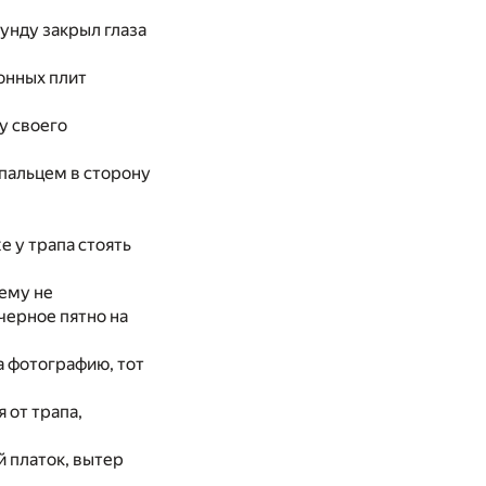
унду закрыл глаза
онных плит
ку своего
 пальцем в сторону
е у трапа стоять
нему не
черное пятно на
а фотографию, тот
 от трапа,
й платок, вытер