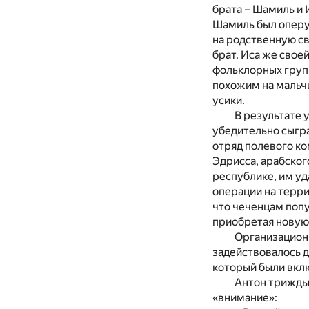
брата – Шамиль и И
Шамиль был оперу
на родственную св
брат. Иса же свое
фольклорных групп
похожим на мальчи
усики.
В результате 
убедительно сыгра
отряд полевого ко
Эдрисса, арабско
республике, им уд
операции на терри
что чеченцам поп
приобретая новую 
Организационн
задействовалось 
который были вкл
Антон трижды 
«внимание»: