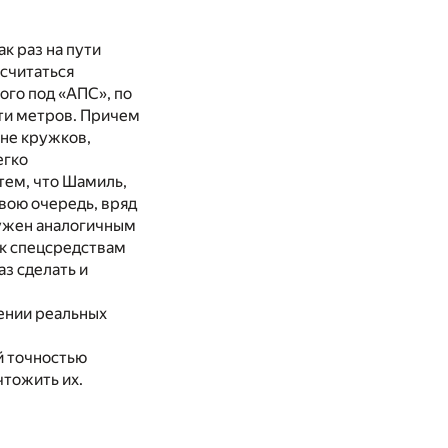
к раз на пути
 считаться
ого под «АПС», по
ти метров. Причем
ине кружков,
егко
тем, что Шамиль,
свою очередь, вряд
ружен аналогичным
 к спецсредствам
аз сделать и
нении реальных
й точностью
чтожить их.