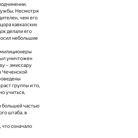
 подчинении.
лужбы. Несмотря
ителен, чем его
нцора кавказских
ок делали его
 носил небольшие
е милиционеры
был уничтожен
ву – эмиссару
в Чеченской
проведены
раст группы и то,
о учиться,
о большей частью
го штаба, в
 что означало