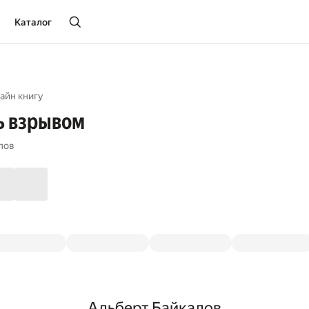
Каталог
айн книгу
ь взрывом
лов
Альберт Байкалов