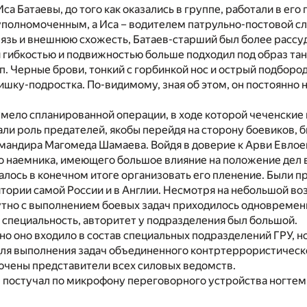
са Батаевы, до того как оказались в группе, работали в его
полномоченным, а Иса – водителем патрульно-постовой с
язь и внешнюю схожесть, Батаев-старший был более рассуд
й гибкостью и подвижностью больше подходил под образ та
. Черные брови, тонкий с горбинкой нос и острый подбород
шку-подростка. По-видимому, зная об этом, он постоянно
умело спланированной операции, в ходе которой чеченски
ли роль предателей, якобы перейдя на сторону боевиков, 
мандира Магомеда Шамаева. Войдя в доверие к Арви Евлое
го наемника, имеющего большое влияние на положение дел 
алось в конечном итоге организовать его пленение. Были 
тории самой России и в Англии. Несмотря на небольшой воз
утно с выполнением боевых задач приходилось одновременн
специальность, авторитет у подразделения был большой.
о оно входило в состав специальных подразделений ГРУ, н
для выполнения задач объединенного контртеррористическо
ючены представители всех силовых ведомств.
постучал по микрофону переговорного устройства ногтем,