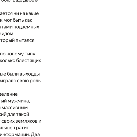
ется ни на какие
 мог быть как
интами подземных
 видом
оторый пытался
 по новому типу
сколько блестящих
рвые были выходцы
сыграло свою роль
деление
тый мужчина,
и массивным
ий для такой
 своих земляков и
ольше тратит
 информации. Два