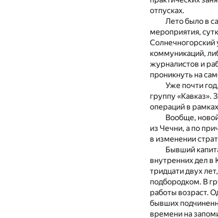
отпусках.
Лето было в с
мероприятия, сутк
Солнечногорский у
коммуникаций, либ
журналистов и раб
проникнуть на сам
Уже почти год
группу «Кавказ».
операций в рамках
Вообще, новой
из Чечни, а по пр
в изменении стра
Бывший капита
внутренних дел в 
тридцати двух ле
подбородком. В гр
работы возраст. О
бывших подчиненн
времени на запом