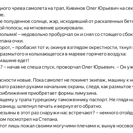
ного чрева самолета на трап, Кивинов Олег Юрьевич на сек
е.
 полуденное солнце, жар, исходивший от раскаленных бет
ой полосы, на мгновение шокировали.
в полымя! – недовольно пробурчал он и снял со стоящего сбо
пана очки.
орот, – пробасил тот и, окинув взглядом окрестности, ткнул
 размытого и колыхающегося в мареве горячего воздуха:
 машине едет!
? – начав не спеша спуск, проворчал Олег Юрьевич. – Он уж
сности новые. Пока самолет не покинет экипаж, машину к 
вато развел руками начальник охраны, следя, как размытое 
приближения приобретает формы лимузина.
ящему у трапа турецкому таможеннику паспорт. Не глядя н
аницу, шлепнул печать и вернул его обратно.
безьяны в этот раз снаружи нас встречают? – немного отойдя
ом посмотрел на Степана.
о тот лишь пожал своими могучими плечами и, вынув носово