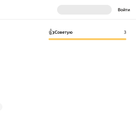
Войти
👍
Советую
3