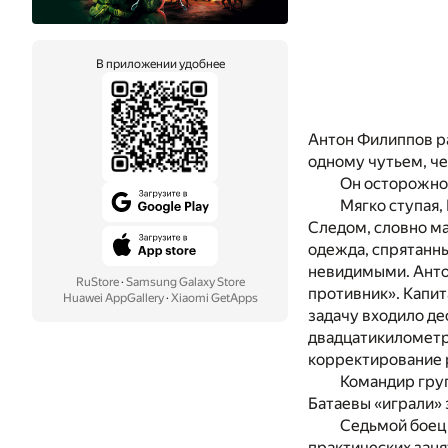
В приложении удобнее
Антон Филиппов р
одному чутьем, че
Он осторожно 
Мягко ступая,
Следом, словно м
одежда, спрятанны
невидимыми. Антон
RuStore
·
Samsung Galaxy Store
противник». Капит
Huawei AppGallery
·
Xiaomi GetApps
задачу входило де
двадцатикилометр
корректирование 
Командир гру
Батаевы «играли» 
Седьмой боец 
практических заня