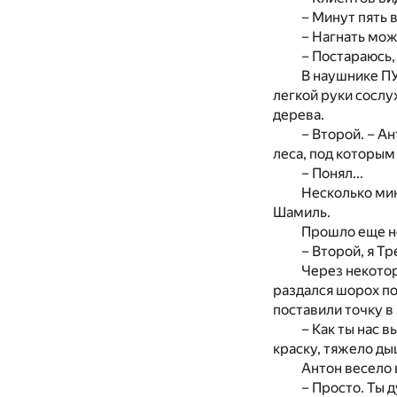
– Минут пять в
– Нагнать мож
– Постараюсь,
В наушнике ПУ
легкой руки сосл
дерева.
– Второй. – А
леса, под которым
– Понял...
Несколько мин
Шамиль.
Прошло еще не
– Второй, я Тре
Через некото
раздался шорох п
поставили точку в 
– Как ты нас 
краску, тяжело ды
Антон весело 
– Просто. Ты 