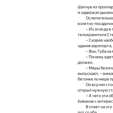
Шагнув из прохлад
и задержал дыхани
Ослепительное
взлетно-посадочн
– Из огня да 
телохранителя Сте
– Скорее наоб
здания аэропорта,
– Вон, Губа на
– Почему едет
должен.
– Меры безопа
выпускают, – вино
бетонке по мере 
Он всучил сто
открыл нужную стр
– А чего эти о
Кивинов с интерес
В ответ на эт
пот со лба.