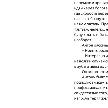
на землю и принял
идти через болота
где скорость пер
вашего обнаружени
на нем засады. Пр
тактику, нелегко, 
буду ждать тебя т
наоборот.
Антон рассмея
– Неинтересн
– Интересно и
на всякий случай 
в зубы и идем их 
Он встал с зе
Антону было т
подполковниками. 
профессионалом св
свидетелями того,
напрочь теряя жел