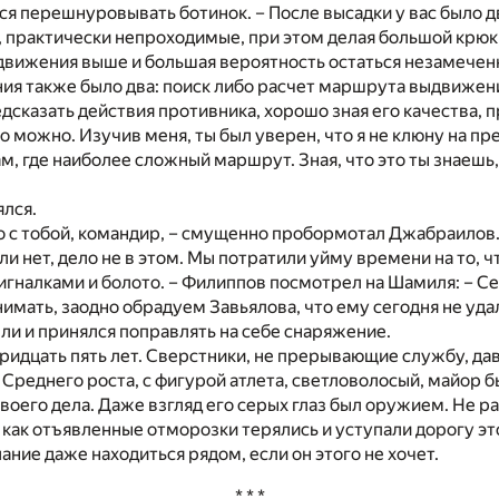
ся перешнуровывать ботинок. – После высадки у вас было д
, практически непроходимые, при этом делая большой крюк,
едвижения выше и большая вероятность остаться незамече
я также было два: поиск либо расчет маршрута выдвижени
едсказать действия противника, хорошо зная его качества,
но можно. Изучив меня, ты был уверен, что я не клюну на пр
ам, где наиболее сложный маршрут. Зная, что это ты знаешь,
лся.
о с тобой, командир, – смущенно пробормотал Джабраилов
ли нет, дело не в этом. Мы потратили уйму времени на то, 
сигналками и болото. – Филиппов посмотрел на Шамиля: – С
снимать, заодно обрадуем Завьялова, что ему сегодня не уда
мли и принялся поправлять на себе снаряжение.
ридцать пять лет. Сверстники, не прерывающие службу, да
Среднего роста, с фигурой атлета, светловолосый, майор б
оего дела. Даже взгляд его серых глаз был оружием. Не р
 как отъявленные отморозки терялись и уступали дорогу эт
ание даже находиться рядом, если он этого не хочет.
* * *