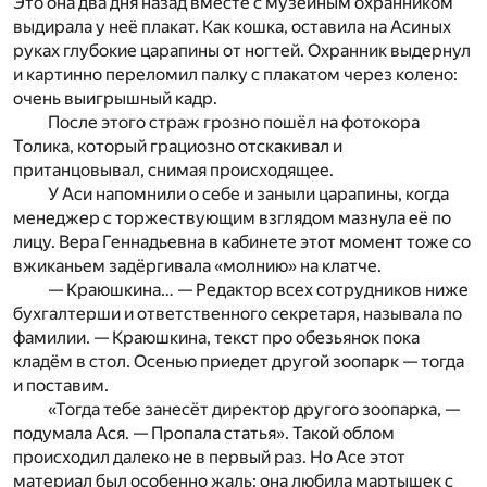
Это она два дня назад вместе с музейным охранником
выдирала у неё плакат. Как кошка, оставила на Асиных
руках глубокие царапины от ногтей. Охранник выдернул
и картинно переломил палку с плакатом через колено:
очень выигрышный кадр.
После этого страж грозно пошёл на фотокора
Толика, который грациозно отскакивал и
пританцовывал, снимая происходящее.
У Аси напомнили о себе и заныли царапины, когда
менеджер с торжествующим взглядом мазнула её по
лицу. Вера Геннадьевна в кабинете этот момент тоже со
вжиканьем задёргивала «молнию» на клатче.
— Краюшкина… — Редактор всех сотрудников ниже
бухгалтерши и ответственного секретаря, называла по
фамилии. — Краюшкина, текст про обезьянок пока
кладём в стол. Осенью приедет другой зоопарк — тогда
и поставим.
«Тогда тебе занесёт директор другого зоопарка, —
подумала Ася. — Пропала статья». Такой облом
происходил далеко не в первый раз. Но Асе этот
материал был особенно жаль: она любила мартышек с