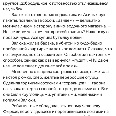
круглое, добродушное, с готовностью откликающееся
на улыбку.
Валюха с готовностью подхватила из Асиных рук
пакеты, повлекла за собой. «Зайдём? — деликатно
мотнула лицом в сторону винно-водочного магазина. —
Не, не вино: чего печень краской травить? Нашенскую,
прозрачную». Ася купила бутылку водки.
Валюха жила в бараке, в убитой, но худо-бедно
прибранной квартирке на четыре комнаты. Сказала, что
не замужем, но есть сожитель. Он работает вахтенным
способом, сейчас как раз вернулся, «гудит». «Ну, да он
нам не помешает, дрыхнет всё время».
Мгновенно отварила кастрюлю сосисок, наметала
на стол рюмки, хлеб, жёлтые переросшие огурцы.
Оделила горячими сосисками «сорванцов» — так она
называла пятерых сыновей, от трёх до восьми лет. Все
они были круглолицыми, упитанными, маленькими
копиями Валюхи.
Ребятня тоже обрадовалась новому человеку.
Фыркая, переглядываясь и переталкиваясь локтями на