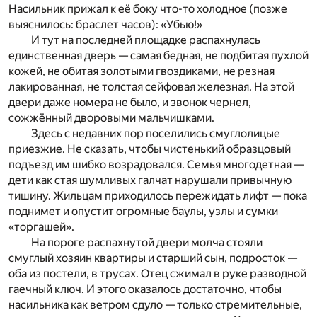
Насильник прижал к её боку что-то холодное (позже
выяснилось: браслет часов): «Убью!»
И тут на последней площадке распахнулась
единственная дверь — самая бедная, не подбитая пухлой
кожей, не обитая золотыми гвоздиками, не резная
лакированная, не толстая сейфовая железная. На этой
двери даже номера не было, и звонок чернел,
сожжённый дворовыми мальчишками.
Здесь с недавних пор поселились смуглолицые
приезжие. Не сказать, чтобы чистенький образцовый
подъезд им шибко возрадовался. Семья многодетная —
дети как стая шумливых галчат нарушали привычную
тишину. Жильцам приходилось пережидать лифт — пока
поднимет и опустит огромные баулы, узлы и сумки
«торгашей».
На пороге распахнутой двери молча стояли
смуглый хозяин квартиры и старший сын, подросток —
оба из постели, в трусах. Отец сжимал в руке разводной
гаечный ключ. И этого оказалось достаточно, чтобы
насильника как ветром сдуло — только стремительные,