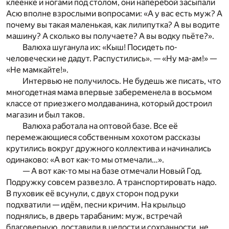
клеёнке и ногами под столом, они наперебой засыпали
Асю вполне взрослыми вопросами: «А у вас есть муж? А
почему вы такая маленькая, как лилипутка? А вы водите
машину? А сколько вы получаете? А вы водку пьёте?».
Валюха шуганула их: «Кыш! Посидеть по-
человечески не дадут. Распустились». — «Ну ма-ам!» —
«Не мамкайте!».
Интервью не получилось. Не будешь же писать, что
многодетная мама впервые забеременела в восьмом
классе от приезжего молдаванина, который достроил
магазин и был таков.
Валюха работала на оптовой базе. Все её
перемежающиеся собственным хохотом рассказы
крутились вокруг дружного коллектива и начинались
одинаково: «А вот как-то мы отмечали…».
— А вот как-то мы на базе отмечали Новый Год.
Подружку совсем развезло. А транспортировать надо.
В пуховик её всунули, с двух сторон под руки
подхватили — идём, песни кричим. На крыльцо
поднялись, в дверь тарабаним: муж, встречай
благоверную, доставили в целости и сохранности, не