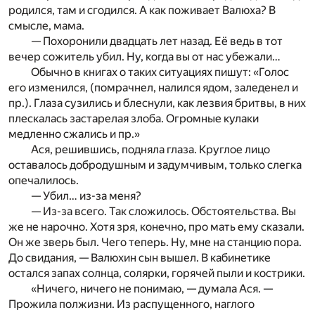
родился, там и сгодился. А как поживает Валюха? В
смысле, мама.
— Похоронили двадцать лет назад. Её ведь в тот
вечер сожитель убил. Ну, когда вы от нас убежали…
Обычно в книгах о таких ситуациях пишут: «Голос
его изменился, (помрачнел, налился ядом, заледенел и
пр.). Глаза сузились и блеснули, как лезвия бритвы, в них
плескалась застарелая злоба. Огромные кулаки
медленно сжались и пр.»
Ася, решившись, подняла глаза. Круглое лицо
оставалось добродушным и задумчивым, только слегка
опечалилось.
— Убил… из-за меня?
— Из-за всего. Так сложилось. Обстоятельства. Вы
же не нарочно. Хотя зря, конечно, про мать ему сказали.
Он же зверь был. Чего теперь. Ну, мне на станцию пора.
До свидания, — Валюхин сын вышел. В кабинетике
остался запах солнца, солярки, горячей пыли и кострики.
«Ничего, ничего не понимаю, — думала Ася. —
Прожила полжизни. Из распущенного, наглого