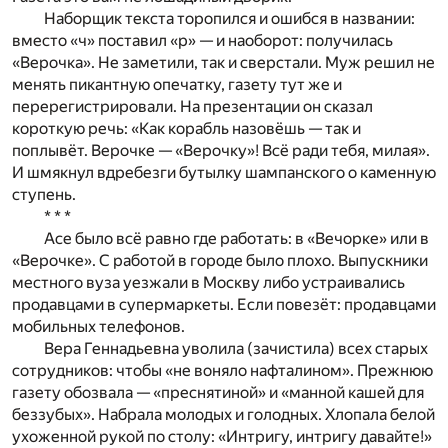
Наборщик текста торопился и ошибся в названии:
вместо «ч» поставил «р» — и наоборот: получилась
«Верочка». Не заметили, так и сверстали. Муж решил не
менять пикантную опечатку, газету тут же и
перерегистрировали. На презентации он сказал
короткую речь: «Как корабль назовёшь — так и
поплывёт. Верочке — «Верочку»! Всё ради тебя, милая».
И шмякнул вдребезги бутылку шампанского о каменную
ступень.
* * *
Асе было всё равно где работать: в «Вечорке» или в
«Верочке». С работой в городе было плохо. Выпускники
местного вуза уезжали в Москву либо устраивались
продавцами в супермаркеты. Если повезёт: продавцами
мобильных телефонов.
Вера Геннадьевна уволила (зачистила) всех старых
сотрудников: чтобы «не воняло нафталином». Прежнюю
газету обозвала — «преснятиной» и «манной кашей для
беззубых». Набрала молодых и голодных. Хлопала белой
ухоженной рукой по столу: «Интригу, интригу давайте!»