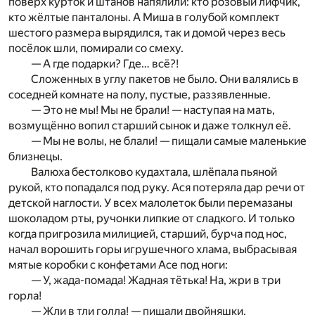
поверх курток и штанов напялили: кто розовый лифчик,
кто жёлтые панталоны. А Миша в голубой комплект
шестого размера вырядился, так и домой через весь
посёлок шли, помирали со смеху.
— А где подарки? Где… всё?!
Сложенных в углу пакетов не было. Они валялись в
соседней комнате на полу, пустые, раззявленные.
— Это не мы! Мы не брали! — наступая на мать,
возмущённо вопил старший сынок и даже толкнул её.
— Мы не волы, не блали! — пищали самые маленькие
близнецы.
Валюха бестолково кудахтала, шлёпала пьяной
рукой, кто попадался под руку. Ася потеряла дар речи от
детской наглости. У всех малолеток были перемазаны
шоколадом рты, ручонки липкие от сладкого. И только
когда пригрозила милицией, старший, бурча под нос,
начал ворошить горы игрушечного хлама, выбрасывая
мятые коробки с конфетами Асе под ноги:
— У, жада-помада! Жадная тётька! На, жри в три
горла!
— Жли в тли голла! — пищали двойняшки.