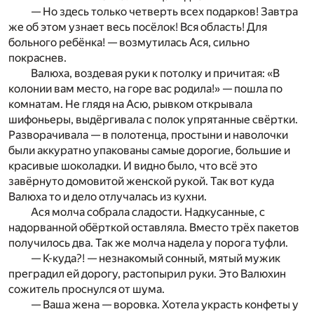
— Но здесь только четверть всех подарков! Завтра
же об этом узнает весь посёлок! Вся область! Для
больного ребёнка! — возмутилась Ася, сильно
покраснев.
Валюха, воздевая руки к потолку и причитая: «В
колонии вам место, на горе вас родила!» — пошла по
комнатам. Не глядя на Асю, рывком открывала
шифоньеры, выдёргивала с полок упрятанные свёртки.
Разворачивала — в полотенца, простыни и наволочки
были аккуратно упакованы самые дорогие, большие и
красивые шоколадки. И видно было, что всё это
завёрнуто домовитой женской рукой. Так вот куда
Валюха то и дело отлучалась из кухни.
Ася молча собрала сладости. Надкусанные, с
надорванной обёрткой оставляла. Вместо трёх пакетов
получилось два. Так же молча надела у порога туфли.
— К-куда?! — незнакомый сонный, мятый мужик
преградил ей дорогу, растопырил руки. Это Валюхин
сожитель проснулся от шума.
— Ваша жена — воровка. Хотела украсть конфеты у