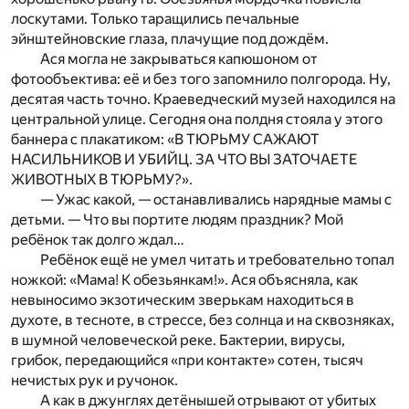
лоскутами. Только таращились печальные
эйнштейновские глаза, плачущие под дождём.
Ася могла не закрываться капюшоном от
фотообъектива: её и без того запомнило полгорода. Ну,
десятая часть точно. Краеведческий музей находился на
центральной улице. Сегодня она полдня стояла у этого
баннера с плакатиком: «В ТЮРЬМУ САЖАЮТ
НАСИЛЬНИКОВ И УБИЙЦ. ЗА ЧТО ВЫ ЗАТОЧАЕТЕ
ЖИВОТНЫХ В ТЮРЬМУ?».
— Ужас какой, — останавливались нарядные мамы с
детьми. — Что вы портите людям праздник? Мой
ребёнок так долго ждал…
Ребёнок ещё не умел читать и требовательно топал
ножкой: «Мама! К обезьянкам!». Ася объясняла, как
невыносимо экзотическим зверькам находиться в
духоте, в тесноте, в стрессе, без солнца и на сквозняках,
в шумной человеческой реке. Бактерии, вирусы,
грибок, передающийся «при контакте» сотен, тысяч
нечистых рук и ручонок.
А как в джунглях детёнышей отрывают от убитых