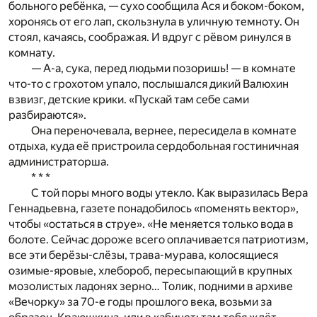
больного ребёнка, — сухо сообщила Ася и боком-боком,
хоронясь от его лап, скользнула в уличную темноту. Он
стоял, качаясь, соображая. И вдруг с рёвом ринулся в
комнату.
— А-а, сука, перед людьми позоришь! — в комнате
что-то с грохотом упало, послышался дикий Валюхин
взвизг, детские крики. «Пускай там себе сами
разбираются».
Она переночевала, вернее, пересидела в комнате
отдыха, куда её пристроила сердобольная гостиничная
администраторша.
* * *
С той поры много воды утекло. Как выразилась Вера
Геннадьевна, газете понадобилось «поменять вектор»,
чтобы «остаться в струе». «Не меняется только вода в
болоте. Сейчас дороже всего оплачивается патриотизм,
все эти берёзы-слёзы, трава-мурава, колосящиеся
озимые-яровые, хлебороб, пересыпающий в крупных
мозолистых ладонях зерно… Толик, подними в архиве
«Вечорку» за 70-е годы прошлого века, возьми за