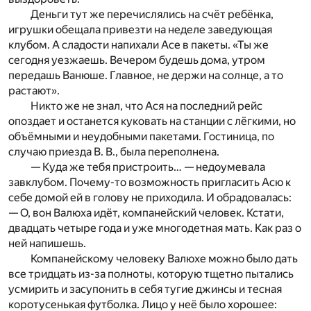
Деньги тут же перечислялись на счёт ребёнка,
игрушки обещала привезти на неделе заведующая
клубом. А сладости напихали Асе в пакеты. «Ты же
сегодня уезжаешь. Вечером будешь дома, утром
передашь Ванюше. Главное, не держи на солнце, а то
растают».
Никто же не знал, что Ася на последний рейс
опоздает и останется куковать на станции с лёгкими, но
объёмными и неудобными пакетами. Гостиница, по
случаю приезда В. В., была переполнена.
— Куда же тебя пристроить… — недоумевала
завклубом. Почему-то возможность пригласить Асю к
себе домой ей в голову не приходила. И обрадовалась:
— О, вон Валюха идёт, компанейский человек. Кстати,
двадцать четыре года и уже многодетная мать. Как раз о
ней напишешь.
Компанейскому человеку Валюхе можно было дать
все тридцать из-за полноты, которую тщетно пытались
усмирить и засупонить в себя тугие джинсы и тесная
коротусенькая футболка. Лицо у неё было хорошее: