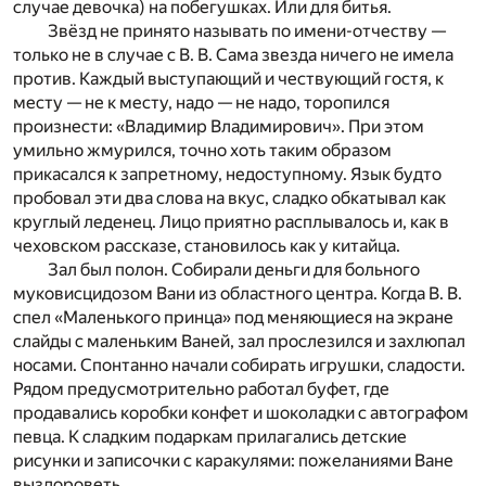
случае девочка) на побегушках. Или для битья.
Звёзд не принято называть по имени-отчеству —
только не в случае с В. В. Сама звезда ничего не имела
против. Каждый выступающий и чествующий гостя, к
месту — не к месту, надо — не надо, торопился
произнести: «Владимир Владимирович». При этом
умильно жмурился, точно хоть таким образом
прикасался к запретному, недоступному. Язык будто
пробовал эти два слова на вкус, сладко обкатывал как
круглый леденец. Лицо приятно расплывалось и, как в
чеховском рассказе, становилось как у китайца.
Зал был полон. Собирали деньги для больного
муковисцидозом Вани из областного центра. Когда В. В.
спел «Маленького принца» под меняющиеся на экране
слайды с маленьким Ваней, зал прослезился и захлюпал
носами. Спонтанно начали собирать игрушки, сладости.
Рядом предусмотрительно работал буфет, где
продавались коробки конфет и шоколадки с автографом
певца. К сладким подаркам прилагались детские
рисунки и записочки с каракулями: пожеланиями Ване
выздороветь.