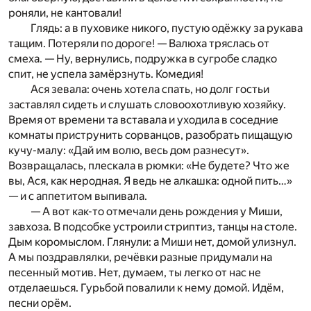
роняли, не кантовали!
Глядь: а в пуховике никого, пустую одёжку за рукава
тащим. Потеряли по дороге! — Валюха тряслась от
смеха. — Ну, вернулись, подружка в сугробе сладко
спит, не успела замёрзнуть. Комедия!
Ася зевала: очень хотела спать, но долг гостьи
заставлял сидеть и слушать словоохотливую хозяйку.
Время от времени та вставала и уходила в соседние
комнаты приструнить сорванцов, разобрать пищащую
кучу-малу: «Дай им волю, весь дом разнесут».
Возвращалась, плескала в рюмки: «Не будете? Что же
вы, Ася, как неродная. Я ведь не алкашка: одной пить…»
— и с аппетитом выпивала.
— А вот как-то отмечали день рождения у Миши,
завхоза. В подсобке устроили стриптиз, танцы на столе.
Дым коромыслом. Глянули: а Миши нет, домой улизнул.
А мы поздравлялки, речёвки разные придумали на
песенный мотив. Нет, думаем, ты легко от нас не
отделаешься. Гурьбой повалили к нему домой. Идём,
песни орём.