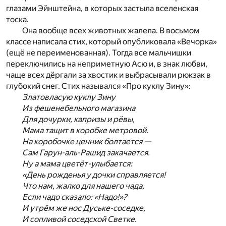
глазами Эйнштейна, в которых застыла вселенская
тоска.
Она вообще всех животных жалела. В восьмом
классе написала стих, который опубликовала «Вечорка»
(ещё не переименованная). Тогда все мальчишки
переключились на неприметную Асю и, в знак любви,
чаще всех дёргали за хвостик и выбрасывали рюкзак в
глубокий снег. Стих назывался «Про куклу Зину»:
Златовласую куклу Зину
Из фешенебельного магазина
Для дочурки, капризы и рёвы,
Мама тащит в коробке метровой.
На коробочке ценник болтается —
Сам Гарун-аль-Рашид закачается.
Ну а мама цветёт-улыбается:
«День рожденья у дочки справляется!
Что нам, жалко для нашего чада,
Если чадо сказало: «Надо!»?
И утрём же нос Дуське-соседке,
И сопливой соседской Светке.