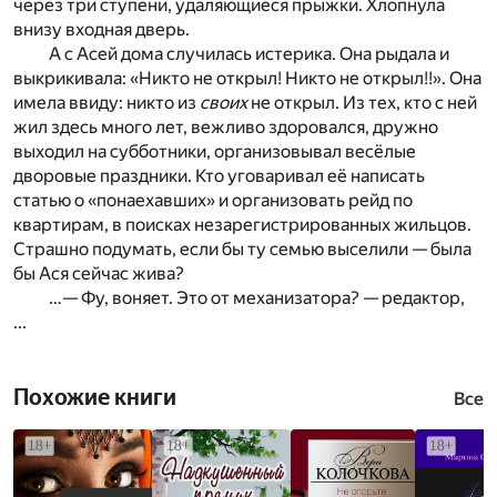
через три ступени, удаляющиеся прыжки. Хлопнула
внизу входная дверь.
А с Асей дома случилась истерика. Она рыдала и
выкрикивала: «Никто не открыл! Никто не открыл!!». Она
имела ввиду: никто из
своих
не открыл. Из тех, кто с ней
жил здесь много лет, вежливо здоровался, дружно
выходил на субботники, организовывал весёлые
дворовые праздники. Кто уговаривал её написать
статью о «понаехавших» и организовать рейд по
квартирам, в поисках незарегистрированных жильцов.
Страшно подумать, если бы ту семью выселили — была
бы Ася сейчас жива?
…— Фу, воняет. Это от механизатора? — редактор,
...
Похожие книги
Все