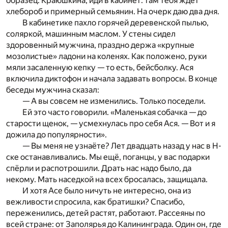
образец. Краюшкина, иди в кабинет: там тебя ждёт
хлебороб и примерный семьянин. На очерк даю два дня.
В кабинетике пахло горячей деревенской пылью,
соляркой, машинным маслом. У стены сидел
здоровенный мужчина, праздно держа «крупные
мозолистые» ладони на коленях. Как положено, руки
мяли засаленную кепку — то есть, бейсболку. Ася
включила диктофон и начала задавать вопросы. В конце
беседы мужчина сказал:
— А вы совсем не изменились. Только поседели.
Ей это часто говорили. «Маленькая собачка — до
старости щенок, — усмехнулась про себя Ася. — Вот и я
дожила до популярности».
— Вы меня не узнаёте? Лет двадцать назад у нас в Н-
ске останавливались. Мы ещё, поганцы, у вас подарки
спёрли и распотрошили. Драть нас надо было, да
некому. Мать наседкой на всех бросалась, защищала.
И хотя Асе было ничуть не интересно, она из
вежливости спросила, как братишки? Спасибо,
переженились, детей растят, работают. Рассеяны по
всей стране: от Заполярья до Калининграда. Один он, где