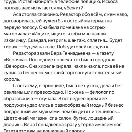
грудь. И стал набирать в телефоне полицию. Искоса
поглядывал: испугается ли, убежит?
Ася стояла спокойно. Редактор обо всём, с кем надо,
договорилась, ей нужен был острый материал на
первую полосу. Она была помешана на острых
материалах: «Ищите, ищите, чтобы мне нашли
изюминку. Скандал, интрига, шантаж, сплетня… Будет
тираж — будем на коне. Победителей не судят».
Редактора звали Вера Геннадьевна — а газету
«Верочка». Последние полвека это была городская
«Вечорка». Она хирела-хирела, чахла-чахла, пока её не
купил за бесценок местный торгово-увеселительный
король.
Газета ему, в принципе, была не нужна, дела и без
рекламы шли превосходно. Но жена — филолог по
образованию — скучала. В последнее время её
подружки ударились в разнообразный модный бизнес,
подаренный им мужьями: чем бы дитя ни тешилось…
Цветочный магазин, спа-салон, бутик, лошадиный
дворик… Вера Геннадьевна сразу утёрла им всем нос.
Газета это вам не лошадиный дворик.