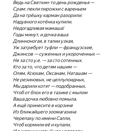
Ведь на Светкин-то день рожденья —
Срам: пекли пирожки с вареньем
Да на трёшку карман разорили:
Надувного котёнка купили.
Недогадливая мамаша!
Годы минут, и дочка ваша
Длинноногая, в талии узкая,
Уж затребует туфли — французские,
Джинсов — суженных и укороченных —
Не за сто у.е. — за сто сотенных.
Кто за то, что детям нашим —
Олям, Ксюхам, Оксанам, Наташам —
Не резиновых, не целлулоидных,
Мы дарили котят — подобранных.
Чтоб от блох его в тазике с мылом
Ваша дочка любовно помыла.
А ещё принесите в корзине
Из ближайшего зоомагазина
Черепаху по имени Салли,
Чтоб кормили её и купали,