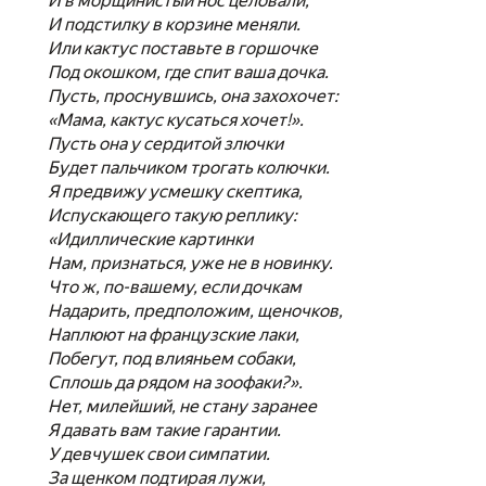
И в морщинистый нос целовали,
И подстилку в корзине меняли.
Или кактус поставьте в горшочке
Под окошком, где спит ваша дочка.
Пусть, проснувшись, она захохочет:
«Мама, кактус кусаться хочет!».
Пусть она у сердитой злючки
Будет пальчиком трогать колючки.
Я предвижу усмешку скептика,
Испускающего такую реплику:
«Идиллические картинки
Нам, признаться, уже не в новинку.
Что ж, по-вашему, если дочкам
Надарить, предположим, щеночков,
Наплюют на французские лаки,
Побегут, под влияньем собаки,
Сплошь да рядом на зоофаки?».
Нет, милейший, не стану заранее
Я давать вам такие гарантии.
У девчушек свои симпатии.
За щенком подтирая лужи,