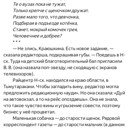
Те о вузах пока не тужат,
Только крепче с щеночком дружат.
Разве мало того, что девчонка,
Подбирая в подъезде котёнка,
Станет, мокрый комочек грея,
Человечнее и добрее?
* * *
— Не злись, Краюшкина. Есть новое задание, —
сказала редакторша, подкрашивая губы. — Поедешь в Н-
ск. Туда на детский благотворительный бал пригласили
В. В. (она назвала поп-звезду, не сходящую с экранов
телевизоров).
Райцентр Н-ск. находился на краю области, в
Тьмутаракани. Чтобы загладить вину, редактор могла
предложить редакционную «ауди». Но она сказала: «Дуй
на автовокзал, а то на рейс опоздаешь». Она не знала,
что такое чувство вины и угрызение совести, поэтому
бизнес у неё процветал.
Маленькая собачка — до старости щенок. Рядовой
корреспондент газеты — до старости мальчик (в данном