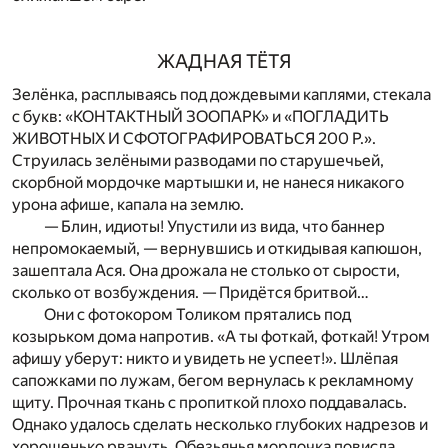
ЖАДНАЯ ТЁТЯ
Зелёнка, расплываясь под дождевыми каплями, стекала
с букв: «КОНТАКТНЫЙ ЗООПАРК» и «ПОГЛАДИТЬ
ЖИВОТНЫХ И СФОТОГРАФИРОВАТЬСЯ 200 Р.».
Струилась зелёными разводами по старушечьей,
скорбной мордочке мартышки и, не нанеся никакого
урона афише, капала на землю.
— Блин, идиоты! Упустили из вида, что баннер
непромокаемый, — вернувшись и откидывая капюшон,
зашептала Ася. Она дрожала не столько от сырости,
сколько от возбуждения. — Придётся бритвой…
Они с фотокором Толиком прятались под
козырьком дома напротив. «А ты фоткай, фоткай! Утром
афишу уберут: никто и увидеть не успеет!». Шлёпая
сапожками по лужам, бегом вернулась к рекламному
щиту. Прочная ткань с пропиткой плохо поддавалась.
Однако удалось сделать несколько глубоких надрезов и
хорошенько рвануть. Обезьянья мордочка повисла