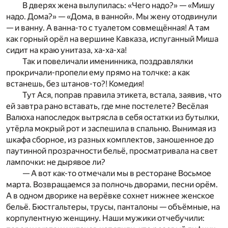
В дверях жена вылупилась: «Чего надо?» — «Мишу
надо. Дома?» — «Дома, в ванной». Мы жену отодвинули
— и ванну. А ванна-то с туалетом совмещённая! А там
как горный орёл на вершине Кавказа, испуганный Миша
сидит на краю унитаза, ха-ха-ха!
Так и повеличали именинника, поздравлялки
прокричали-пропели ему прямо на толчке: а как
встанешь, без штанов-то?! Комедия!
Тут Ася, поправ правила этикета, встала, заявив, что
ей завтра рано вставать, где мне постелете? Весёлая
Валюха напоследок вытрясла в себя остатки из бутылки,
утёрла мокрый рот и заспешила в спальню. Вынимая из
шкафа сборное, из разных комплектов, заношенное до
паутинной прозрачности бельё, просматривала на свет
лампочки: не дырявое ли?
— А вот как-то отмечали мы в ресторане Восьмое
марта. Возвращаемся за полночь дворами, песни орём.
А в одном дворике на верёвке сохнет нижнее женское
бельё. Бюстгальтеры, трусы, панталоны — объёмные, на
корпулентную женщину. Наши мужики отчебучили: