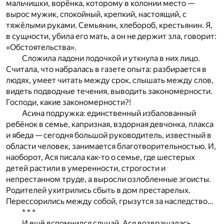
мальчишки, ворёнка, которому в колонии место —
вырос мужик, спокойный, крепкий, настоящий, с
тяжёлыми руками. Семьянин, хлебороб, крестьянин. Я,
в сущности, убила его мать, а он не держит зла, говорит:
«Обстоятельства».
Сложила ладони лодочкой и уткнула в них лицо.
Считала, что набралась в газете опыта: разбирается в
людях, умеет читать между срок, слышать между слов,
видеть подводные течения, выводить закономерности.
Господи, какие закономерности?!
Асина подружка: единственный избалованный
ребёнок в семье, капризная, вздорная девчонка, плакса
и ябеда — сегодня большой руководитель, известный в
области человек, занимается благотворительностью. И,
наоборот, Ася писала как-то о семье, где шестерых
детей растили в умеренности, строгости и
непрестанном труде, а выросли озлобленные эгоисты.
Родителей ухитрились сбыть в дом престарелых.
Перессорились между собой, грызутся за наследство…
* * *
И ещё вспомнился случай. Ася возвращалась