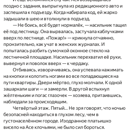
поздно с задания, выпрыгнула из редакционного авто и
заспешила к подъезду. Когда набирала код, ей жарко
задышали в шею и втолкнули в подъезд.
— Не боись, всё будет нормалёк, — насильник тащил
её под лестницу. Она вырвалась, застучала каблучками
вверх по лестнице. «Пожар!» — крикнула отчаянно,
пронзительно, как учат в женских журналах. И
попыталась разбить сумочкой оконное стекло на
лестничной площадке. Насильник перехватил её руки,
вывернул и поволок вверх — к чердаку.
Отбиваясь, изворачиваясь, она успевала нажимать
на кнопки и колотить ногами во все попадающиеся на
пути квартиры. Двери мёртво, глухо молчали. К одной
зашаркали шаги — и замерли. В другой вспыхнул
жёлтеньким и погас глазочек — хозяева, притаившись,
наблюдали за происходящим.
Четвёртый этаж. Пятый… Не зря говорят, что ночью
безопасней находиться в глухом лесу, чем в
густонаселённом городе. Изодранное платьишко
висело на Асе клочьями, не было сил бороться.