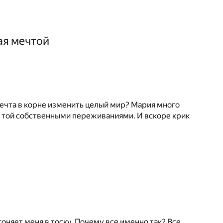
ая мечтой
мечта в корне изменить целый мир? Мария много
с той собственными переживаниями. И вскоре крик
вгоняет меня в тоску. Почему все именно так? Все