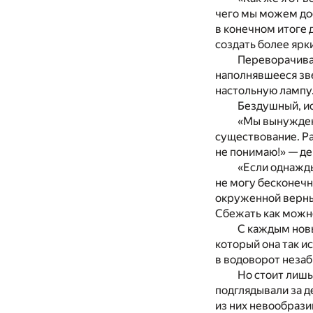
чего мы можем дос
в конечном итоге 
создать более ярк
Переворачивая
наполнявшееся зв
настольную лампу
Бездушный, ис
«Мы вынуждены
существование. Ра
не понимаю!» — де
«Если однажды
не могу бесконечн
окруженной верны
Сбежать как можн
С каждым новы
который она так и
в водоворот неза
Но стоит лишь
подглядывали за д
из них невообрази