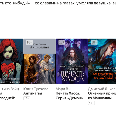
ть кто-нибудь!» — со слезами на глазах, умоляла девушка, 
Валентина Зайцева
Юлия Туезова
Мари Ви
мя
Антимагия
Печать Хаоса.
Огненный прин
сподней:
Серия «Демоны
из Маншаллы
18
+
уждение
хаоса и мрака».
18
+
т
Книга первая