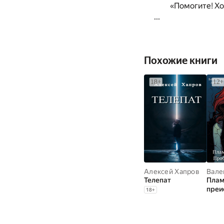
«Помогите! Хо
...
Похожие книги
Алексей Хапров
Телепат
Пла
преи
18
+
проб
Лили