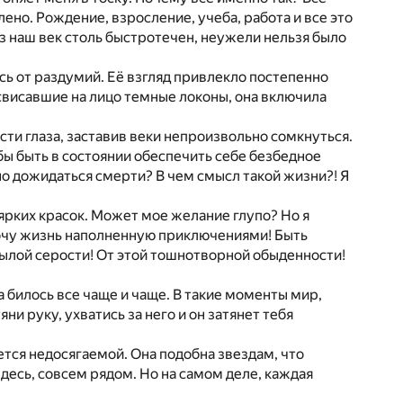
ено. Рождение, взросление, учеба, работа и все это
з наш век столь быстротечен, неужели нельзя было
ь от раздумий. Её взгляд привлекло постепенно
висавшие на лицо темные локоны, она включила
сти глаза, заставив веки непроизвольно сомкнуться.
бы быть в состоянии обеспечить себе безбедное
но дожидаться смерти? В чем смысл такой жизни?! Я
ярких красок. Может мое желание глупо? Но я
 хочу жизнь наполненную приключениями! Быть
ылой серости! От этой тошнотворной обыденности!
 билось все чаще и чаще. В такие моменты мир,
и руку, ухватись за него и он затянет тебя
тся недосягаемой. Она подобна звездам, что
здесь, совсем рядом. Но на самом деле, каждая