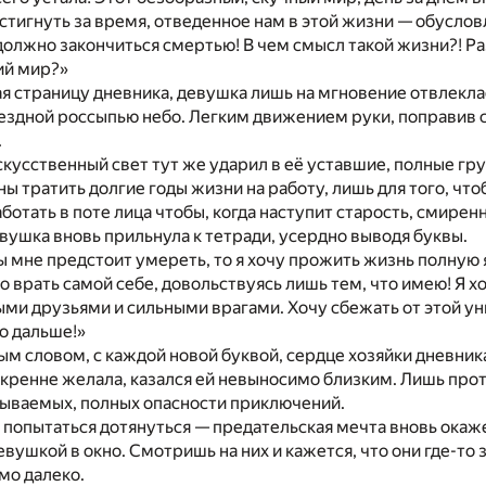
тигнуть за время, отведенное нам в этой жизни — обусловл
должно закончиться смертью! В чем смысл такой жизни?! Ра
ий мир?»
 страницу дневника, девушка лишь на мгновение отвлеклас
ездной россыпью небо. Легким движением руки, поправив с
.
кусственный свет тут же ударил в её уставшие, полные гру
 тратить долгие годы жизни на работу, лишь для того, что
ботать в поте лица чтобы, когда наступит старость, смирен
вушка вновь прильнула к тетради, усердно выводя буквы.
 мне предстоит умереть, то я хочу прожить жизнь полную 
о врать самой себе, довольствуясь лишь тем, что имею! Я
ми друзьями и сильными врагами. Хочу сбежать от этой ун
о дальше!»
м словом, с каждой новой буквой, сердце хозяйки дневника
скренне желала, казался ей невыносимо близким. Лишь протян
бываемых, полных опасности приключений.
 попытаться дотянуться — предательская мечта вновь окаже
евушкой в окно. Смотришь на них и кажется, что они где-то 
мо далеко.