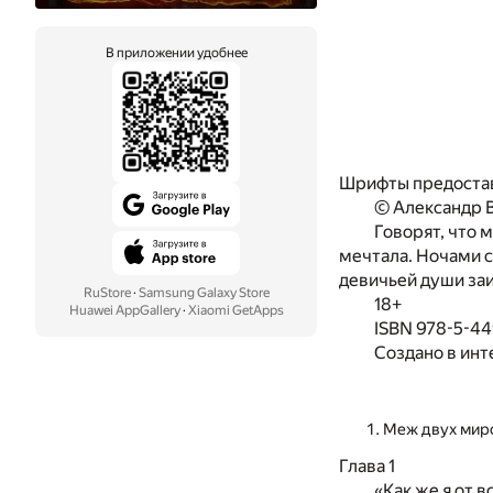
В приложении удобнее
Шрифты предоста
© Александр В
Говорят, что 
мечтала. Ночами с
девичьей души за
RuStore
·
Samsung Galaxy Store
18+
Huawei AppGallery
·
Xiaomi GetApps
ISBN 978-5-4
Создано в инт
Меж двух мир
Глава 1
«Как же я от 