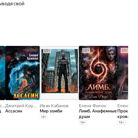
выводя свой
Дмитрий Янковский
,
Александр Валерьевич Волков
Дмитрий Кружевский
Иван Кабанов
Елена Филон
Елена Ан
ц
Ассасин
Мир зомби
Лимб. Анафемные
Прокляти
души
кровавой
18
+
18
+
18
+