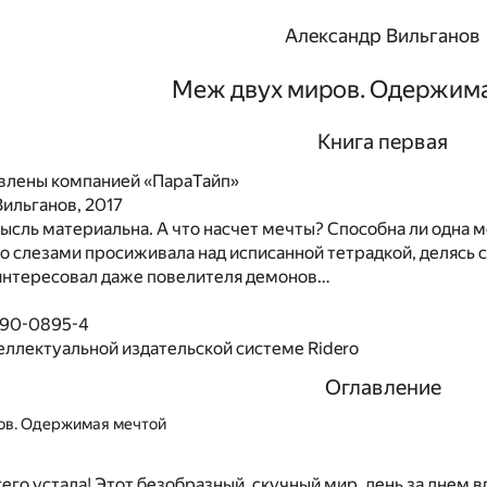
Александр Вильганов
Меж двух миров. Одержим
Книга первая
влены компанией «ПараТайп»
ильганов, 2017
мысль материальна. А что насчет мечты? Способна ли одна 
о слезами просиживала над исписанной тетрадкой, делясь 
интересовал даже повелителя демонов…
490-0895-4
еллектуальной издательской системе Ridero
Оглавление
ов. Одержимая мечтой
всего устала! Этот безобразный, скучный мир, день за днем 