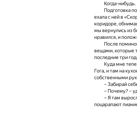
Когда-нибудь.
Подготовка по
ехала с ней в «Ск
коридоре, обнимая
мы вернулись из б
нравился, и положи
После поминок
вещами, которые т
последние три год
Куда мне тепе
Гога, и там на ку
собственными рука
– Забирай себ
– Почему? – у
– Я там вырос
поцарапают пианино