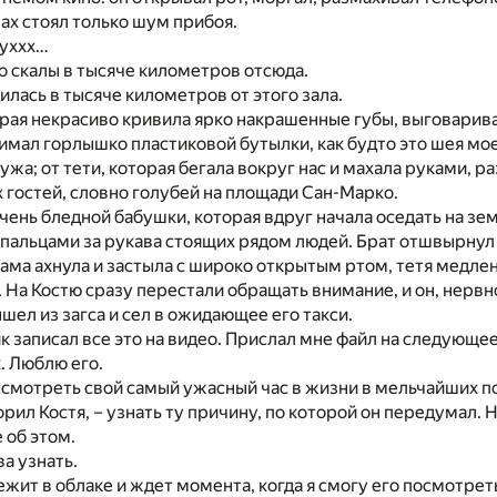
шах стоял только шум прибоя.
уххх…
о скалы в тысяче километров отсюда.
дилась в тысяче километров от этого зала.
рая некрасиво кривила ярко накрашенные губы, выговаривая
имал горлышко пластиковой бутылки, как будто это шея мо
жа; от тети, которая бегала вокруг нас и махала руками, ра
гостей, словно голубей на площади Сан-Марко.
чень бледной бабушки, которая вдруг начала оседать на з
пальцами за рукава стоящих рядом людей. Брат отшвырнул 
мама ахнула и застыла с широко открытым ртом, тетя медлен
с. На Костю сразу перестали обращать внимание, и он, нервн
шел из загса и сел в ожидающее его такси.
 записал все это на видео. Прислал мне файл на следующе
. Люблю его.
ссмотреть свой самый ужасный час в жизни в мельчайших 
рил Костя, – узнать ту причину, по которой он передумал. 
 об этом.
ва узнать.
ежит в облаке и ждет момента, когда я смогу его посмотрет