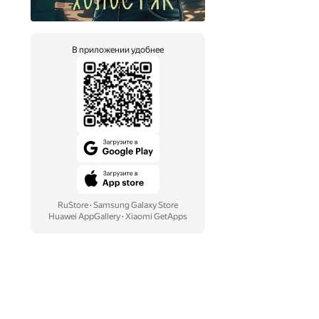
В приложении удобнее
RuStore
·
Samsung Galaxy Store
Huawei AppGallery
·
Xiaomi GetApps