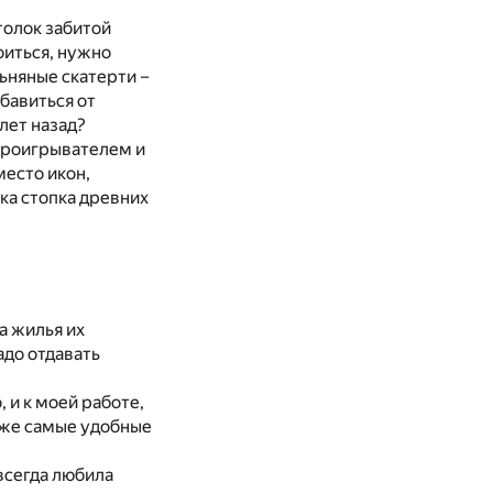
толок забитой
оиться, нужно
ьняные скатерти –
бавиться от
лет назад?
 проигрывателем и
место икон,
ка стопка древних
а жилья их
адо отдавать
, и к моей работе,
аже самые удобные
 всегда любила