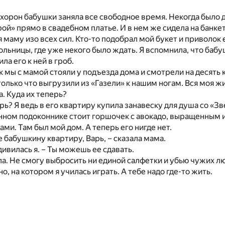
хорон бабушки заняла все свободное время. Некогда было д
орой» прямо в свадебном платье. И в нем же сидела на банке
 маму изо всех сил. Кто-то подобрал мой букет и приволок 
ольницы, где уже некого было ждать. Я вспомнила, что бабу
ла его к ней в гроб.
 мы с мамой стояли у подъезда дома и смотрели на десять
олько что выгрузили из «Газели» к нашим ногам. Вся моя жи
а. Куда их теперь?
рь? Я ведь в его квартиру купила занавеску для душа со «З
хонном подоконнике стоит горшочек с авокадо, выращенным
ми. Там был мой дом. А теперь его нигде нет.
е бабушкину квартиру, Варь, – сказала мама.
дивилась я. – Ты можешь ее сдавать.
ла. Не смогу выбросить ни единой салфетки и убью чужих лю
, на котором я училась играть. А тебе надо где-то жить.