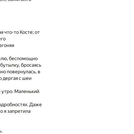
 что-то Косте; от
его
згоняя
емлю, беспомощно
бутылку, бросаясь
но повернулась, в
о дергая с шеи
е утро. Маленький
подробностях. Даже
Но я запретила
ь.