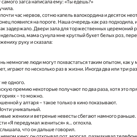
у самого загса написала ему: «Ты едешь?»
учила.
я почти час нервов, сотню капель валокордина и десяток не
онец появился на пороге. Наша очередь как раз подходила, и
 так задержало. Двери зала для торжественных церемоний р
ндельсона, мама сунула мне круглый букет белых роз, пере
жениху руку и сказала:
нь немногие люди могут похвастаться таким опытом, как у 
ет, играют по несколько раз в жизни. Иногда два или три ра
не одного.
кую премию некоторые получают по два раза, хотя это пр
егориях – то можно.
ошенной у алтаря – такое только в кино показывают.
Почти уникальный.
ивые женихи и ветреные невесты сбегают намного раньше.
сти «Я передумал жениться» я… оглохла.
 слышала, что он дальше говорил.
в немом кино: он открывал рот, моргал, размахивал телефо