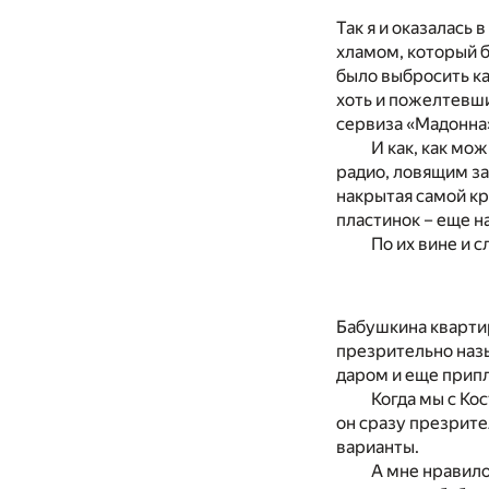
Так я и оказалась
хламом, который б
было выбросить к
хоть и пожелтевши
сервиза «Мадонна»
И как, как мо
радио, ловящим за
накрытая самой кр
пластинок – еще н
По их вине и 
Бабушкина квартир
презрительно назы
даром и еще прип
Когда мы с Кос
он сразу презрите
варианты.
А мне нравило