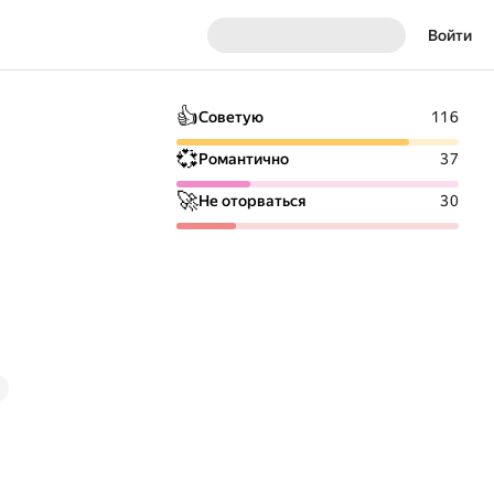
Войти
👍
Советую
116
💞
Романтично
37
🚀
Не оторваться
30