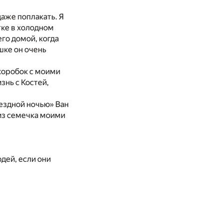
аже поплакать. Я
тке в холодном
его домой, когда
шке он очень
 коробок с моими
знь с Костей,
вездной ночью» Ван
 из семечка моими
дей, если они