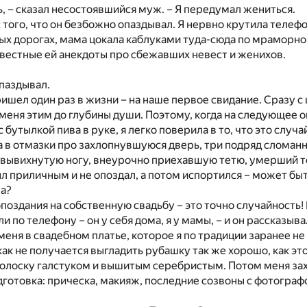
ь, – сказал несостоявшийся муж. – Я передумал жениться.
с того, что он безбожно опаздывал. Я нервно крутила телеф
ых дорогах, мама цокала каблуками туда-сюда по мраморно
вестные ей анекдоты про сбежавших невест и женихов.
.
опаздывал.
ишел один раз в жизни – на наше первое свидание. Сразу с 
 меня этим до глубины души. Поэтому, когда на следующее о
 бутылкой пива в руке, я легко поверила в то, что это случ
 в отмазки про захлопнувшуюся дверь, три подряд сломанн
 вывихнутую ногу, внеурочно приехавшую тетю, умерший т
ыл приличным и не опоздал, а потом испортился – может быть
ла?
поздания на собственную свадьбу – это точно случайность! 
 по телефону – он у себя дома, я у мамы, – и он рассказыва
меня в свадебном платье, которое я по традиции заранее не
как не получается выгладить рубашку так же хорошо, как эт
олоску галстуком и вышитым серебристым. Потом меня за
готовка: прическа, макияж, последние созвоны с фотограф