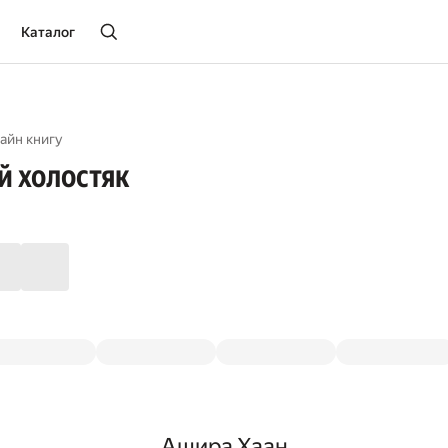
Каталог
айн книгу
й холостяк
Ашира Хаан