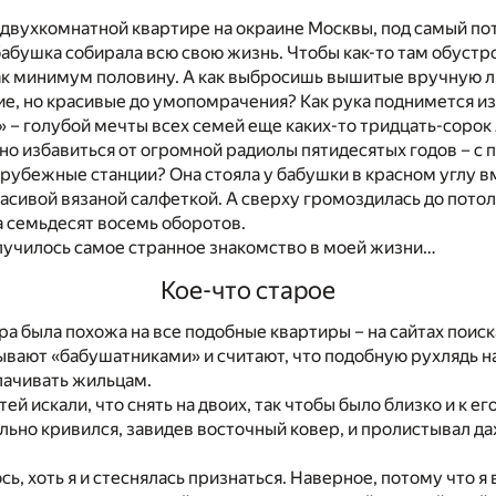
 в двухкомнатной квартире на окраине Москвы, под самый по
абушка собирала всю свою жизнь. Чтобы как-то там обустр
ак минимум половину. А как выбросишь вышитые вручную л
е, но красивые до умопомрачения? Как рука поднимется из
 – голубой мечты всех семей еще каких-то тридцать-сорок 
жно избавиться от огромной радиолы пятидесятых годов – с
рубежные станции? Она стояла у бабушки в красном углу в
асивой вязаной салфеткой. А сверху громоздилась до потол
а семьдесят восемь оборотов.
случилось самое странное знакомство в моей жизни…
Кое-что старое
а была похожа на все подобные квартиры – на сайтах поиск
вают «бабушатниками» и считают, что подобную рухлядь н
лачивать жильцам.
тей искали, что снять на двоих, так чтобы было близко и к его
льно кривился, завидев восточный ковер, и пролистывал д
сь, хоть я и стеснялась признаться. Наверное, потому что я