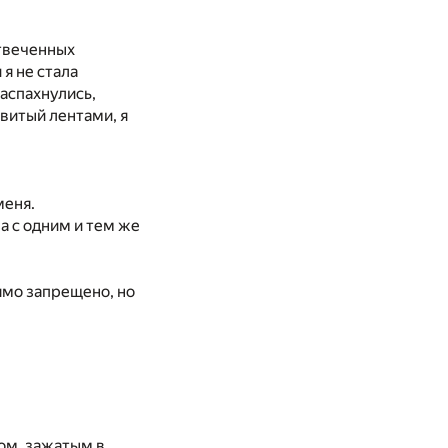
отвеченных
 я не стала
аспахнулись,
витый лентами, я
меня.
за с одним и тем же
ямо запрещено, но
ном, зажатым в