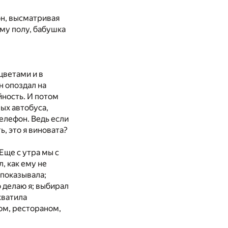
он, высматривая
му полу, бабушка
цветами и в
н опоздал на
айность. И потом
ых автобуса,
елефон. Ведь если
, это я виновата?
Еще с утра мы с
л, как ему не
 показывала;
о делаю я; выбирал
хватила
ом, рестораном,