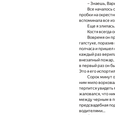
– Знаешь, Вар
Все началось 
пробки на окрестн
вспоминала все из
Еще я злилась
Костя всегда 
Вовремя он пр
галстуке, поразив
полчаса и пришел с
каждый раз верила
внезапный пожар,
в первый раз он б
Это я его испорти
Сорок минут о
ним мило ворковали
терпится увидеть 
жаловался, что ни
между черным в п
предсвадебная под
водителями…