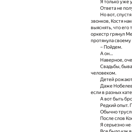
Я только уже 
Ответа не пол
Но вот, спуст
звонков, Костя нак
выяснять, что его
оркестр грянул Ме
протянула своему 
– Пойдем.
А он…
Наверное, оче
Свадьбы, быва
человеком.
Детей рожают 
Даже Нобелевс
если в разных кат
А вот быть бр
Редкий опыт. 
Обычно трусл
После слов Ко
Я серьезно не
Все было как 