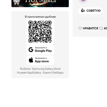
👍
СОВЕТУЮ
В приложении удобнее
НРАВИТСЯ
К
RuStore
·
Samsung Galaxy Store
Huawei AppGallery
·
Xiaomi GetApps