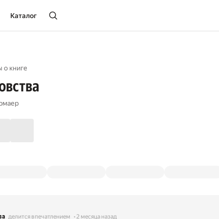
Каталог
 о книге
овства
рмаер
ва
делится впечатлением
2 месяца назад