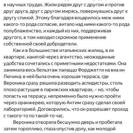
в научных трудах. Жили рядом друг с другом и против
друг друга, друг с другом мирясь, повернувшись друг к
другу спиной. Этому благодаря воцарилось меж ними
какого-то рода согласие, витало над ними какого-то рода
полублаженство, и каждый из них, поддерживая
другого, в том находил скромное применение
собственной своей добродетели.
Как и в большинстве итальянских жилищ, в их
квартире, нанятой через агентство, неожиданные
удобства сочетались с приметными недостатками. Она
занимала весь бельэтаж палаццо Форджетти на виа ин
Лючина; в ней была очень хорошая терраса, где
Вероника сразу решила разводить аспидистры, столь
плохо растущие в парижских квартирах, – но, чтобы
попасть на террасу, непременно было нужно пройти
через оранжерею, которую Антим сразу сделал своей
лабораторией. Договорились, что он разрешает проход
с такого-то по такой-то час.
Вероника отворяла бесшумно дверь и пробегала
затем торопливо, глаза опустив долу, как молодой