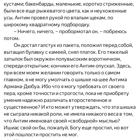
кустами; бакенбарды, маленькие, коротко стриженные,
были все еще рыжеватого цвета, как и неухоженные
усы. Антим провел рукой по впалым щекам, по
широкому квадратному подбородку.
– Ничего, ничего, – пробормотал он, – побреюсь
потом.
Он достал галстук из пакета, положил перед собой,
вытащил булавку с камеей, снял платок. Его тяжелый
затылок был окружен полувысоким воротничком,
спереди открытым; кончики его Антим опускал. Здесь,
при всем моем желании говорить только о самом
главном, я не могу умолчать о шишке на шее Антима
Армана-Дюбуа. Ибо что я могу требовать от своего
пера, кроме точности и строгости, пока не приобрету
умения надежно различать второстепенное и
существенное? И кто может утверждать, что эта шишка
не сыграла никакой роли, не имела никакого веса в том,
что Антим именовал своей «свободной» мыслью?
Ишиас свой он бы, пожалуй, Богу еще простил, но вот
этой пошлости простить не мог.