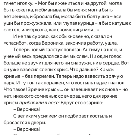
тянет иголку. – Мог бы я жениться и на другой: могла
быть кокетка, и обманывала бы меня; могла быть
ветреница, и бросила бы; могла быть болтушка – все
уши бы прожужжала, или глупая курица – я бы с катушек
слетел, или брюзга, как свояченица моя…»
И не так сурово, как обыкновенно, сказал он
«спасибо», когда Вероника, закончив работу, ушла.
Теперь новый галстук повязан Антиму на шею, и
ученый весь предался своим мыслям. Ни один голос
больше не звучит для него ни снаружи, ни в сердце. Вот
он уже взвесил слепых крыс. Что дальше? Крысы
кривые – без перемен. Теперь надо взвесить зрячую
пару. И тут он так поражен, что костыль падает на пол.
Что такое! Зрячие крысы… он взвешивает их снова – но
нет, никакого сомненья: со вчерашнего дня зрячие
крысы
прибавили в весе
! Вдруг его озарило:
– Вероника!
С великим усилием он подбирает костыль и
бросается к двери:
– Вероника!