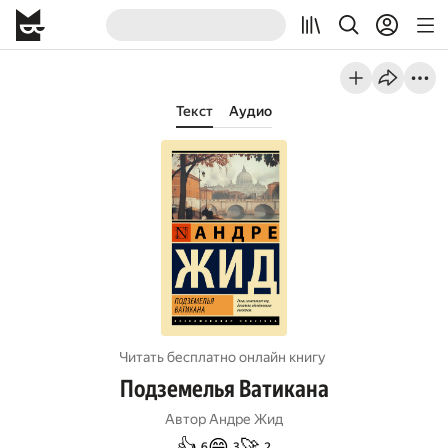
Текст
Аудио
Читать бесплатно онлайн книгу
Подземелья Ватикана
Автор
Андре Жид
👍
😄
🚀
6
3
2