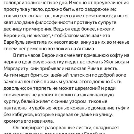
голодали только четыре дня. Именно от преувеличения
проступка угасло, должно быть, его раздражение:
только сел он за стол, лицо его уже прояснилось; у него
хватило даже философичности протянуть супруге
десницу примирения. Ведь он еще более, нежели
Вероника, не желает, чтоб благомыслящая чета
Барайуль заметила их несогласия, вину за них во мненье
своем непременно возложив на Антима.
В пять часов Вероника сменяет домашнюю кофту на
черную драповую жакетку и едет встречать Жюльюса и
Маргариту: они прибывали на вокзал Рима в шесть.
Антим идет бриться; шейный платок он по доброй воле
заменил лентой с прямым узлом: этого должно быть
довольно; он терпеть не может церемоний и ради
свояченицы не уронит в своих глазах альпаковую
куртку, белый жилет с синим узором, тиковые
панталоны и удобные черные кожаные домашние туфли
без каблуков, которые надевал он даже на улицу:
хромота его извиняла.
Он подбирает разорванные листки, складывает