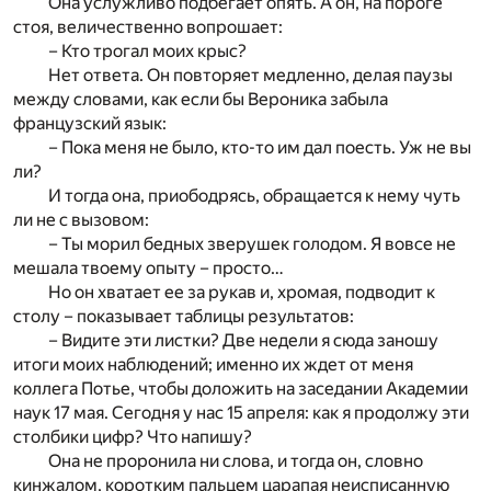
Она услужливо подбегает опять. А он, на пороге
стоя, величественно вопрошает:
– Кто трогал моих крыс?
Нет ответа. Он повторяет медленно, делая паузы
между словами, как если бы Вероника забыла
французский язык:
– Пока меня не было, кто-то им дал поесть. Уж не вы
ли?
И тогда она, приободрясь, обращается к нему чуть
ли не с вызовом:
– Ты морил бедных зверушек голодом. Я вовсе не
мешала твоему опыту – просто…
Но он хватает ее за рукав и, хромая, подводит к
столу – показывает таблицы результатов:
– Видите эти листки? Две недели я сюда заношу
итоги моих наблюдений; именно их ждет от меня
коллега Потье, чтобы доложить на заседании Академии
наук 17 мая. Сегодня у нас 15 апреля: как я продолжу эти
столбики цифр? Что напишу?
Она не проронила ни слова, и тогда он, словно
кинжалом, коротким пальцем царапая неисписанную