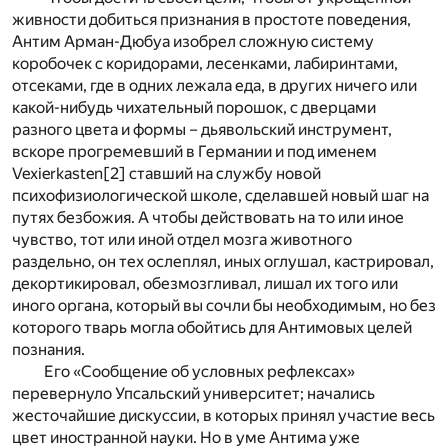
живности добиться признания в простоте поведения,
Антим Арман-Дюбуа изобрел сложную систему
коробочек с коридорами, лесенками, лабиринтами,
отсеками, где в одних лежала еда, в других ничего или
какой-нибудь чихательный порошок, с дверцами
разного цвета и формы – дьявольский инструмент,
вскоре прогремевший в Германии и под именем
Vexierkasten
[2]
ставший на службу новой
психофизиологической школе, сделавшей новый шаг на
путях безбожия. А чтобы действовать на то или иное
чувство, тот или иной отдел мозга животного
раздельно, он тех ослеплял, иных оглушал, кастрировал,
декортикировал, обезмозгливал, лишал их того или
иного органа, который вы сочли бы необходимым, но без
которого тварь могла обойтись для Антимовых целей
познания.
Его «Сообщение об условных рефлексах»
перевернуло Упсальский университет; начались
жесточайшие дискуссии, в которых принял участие весь
цвет иностранной науки. Но в уме Антима уже