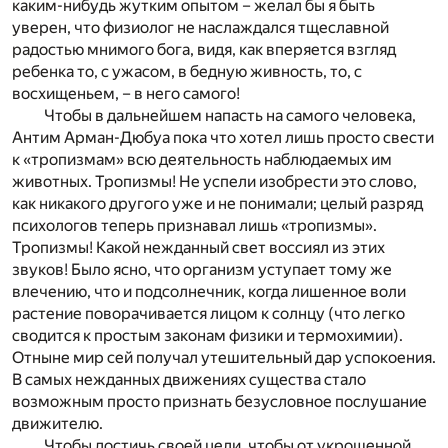
каким-нибудь жутким опытом – желал бы я быть
уверен, что физиолог не наслаждался тщеславной
радостью мнимого бога, видя, как вперяется взгляд
ребенка то, с ужасом, в бедную живность, то, с
восхищеньем, – в него самого!
Чтобы в дальнейшем напасть на самого человека,
Антим Арман-Дюбуа пока что хотел лишь просто свести
к «тропизмам» всю деятельность наблюдаемых им
животных. Тропизмы! Не успели изобрести это слово,
как никакого другого уже и не понимали; целый разряд
психологов теперь признавал лишь «тропизмы».
Тропизмы! Какой нежданный свет воссиял из этих
звуков! Было ясно, что организм уступает тому же
влечению, что и подсолнечник, когда лишенное воли
растение поворачивается лицом к солнцу (что легко
сводится к простым законам физики и термохимии).
Отныне мир сей получал утешительный дар успокоения.
В самых нежданных движениях существа стало
возможным просто признать безусловное послушание
движителю.
Чтобы достичь своей цели, чтобы от укрощенной