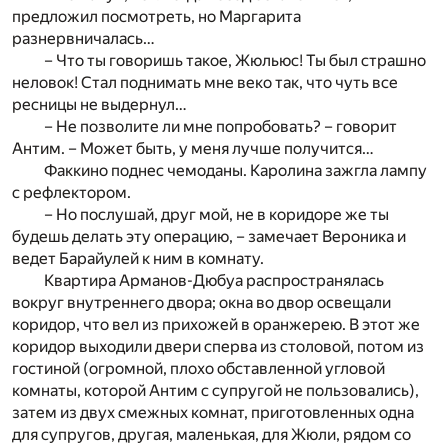
предложил посмотреть, но Маргарита
разнервничалась…
– Что ты говоришь такое, Жюльюс! Ты был страшно
неловок! Стал поднимать мне веко так, что чуть все
ресницы не выдернул…
– Не позволите ли мне попробовать? – говорит
Антим. – Может быть, у меня лучше получится…
Факкино поднес чемоданы. Каролина зажгла лампу
с рефлектором.
– Но послушай, друг мой, не в коридоре же ты
будешь делать эту операцию, – замечает Вероника и
ведет Барайулей к ним в комнату.
Квартира Арманов-Дюбуа распространялась
вокруг внутреннего двора; окна во двор освещали
коридор, что вел из прихожей в оранжерею. В этот же
коридор выходили двери сперва из столовой, потом из
гостиной (огромной, плохо обставленной угловой
комнаты, которой Антим с супругой не пользовались),
затем из двух смежных комнат, приготовленных одна
для супругов, другая, маленькая, для Жюли, рядом со