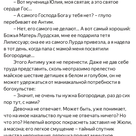
– Вот мученица Юлия, моя святая; а это святое
сердце Гос…
– А самого Господа Бога у тебя нет? – глупо
перебивает ее Антим.
– Нет, его самого не делают… А вот самый хороший:
Божья Матерь Лурдская, мне ее подарила тетя
Лилиссуар; она ее из самого Лурда привезла, а я надела
в тот день, когда папа с мамой меня посвятили
Богородице…
Этого Антиму уже не перенести. Даже не дав себе
труда представить, сколь неотразимо прелестно
майское шествие детишек в белом и голубом, он не
может удержаться от маниакальной потребности в
богохульстве:
– Значит, не очень ты нужна Богородице, раз до сих
пор тут, с нами?
Девочка не отвечает. Может быть, уже понимает,
что на иное нахальство лучше не отвечать ничего? Но
что это? Нелепый вопрос покраснеть заставил не Жюли,
а масона; его легкое смущение – тайный спутник
чувства неприличия; дядюшка прячет минутное