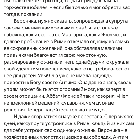
бы только через три года, когда я приеду к вам на
торжества юбилея, – если бы только я мог обрести вас
тогда в покаянии!
Вероника, нужно сказать, сопровождала супруга
совсем с иными намереньями: она была столь же
набожна, как и сестра ее Маргарита, как и Жюльюс, и
долгое пребывание в Риме отвечало одному из самых
ее сокровенных желаний; она обставляла мелкими
привычками благочестия свою монотонную,
разочарованную жизнь и, неплодна будучи, окружала
свой идеал тем попечением, какого не требовалось от
нее для детей. Увы! Она уже не имела надежды
привести к Богу своего Антима. Она давно знала, сколь
упрям может быть этот огромный мозг, как заперт в
своем отрицании. Аббат Флонс ей так и говорил: «Нет
непреклонней решений, сударыня, чем дурные
решения. Теперь надейтесь только на чудо».
И даже огорчаться она уже перестала. С первых же
дней, как супруги устроились в Риме, каждый из них сам
для себя устроил свою одинокую жизнь: Вероника – в
хозяйственных хлопотах и церковных обрядах, Антим –