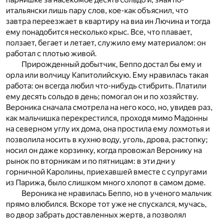
итальянски лишь пару слов, кое-как объяснил, что
завтра переезжает в квартиру на виа ин Лючина и тогда
ему понадобится несколько крыс. Все, что плавает,
ползает, бегает и летает, служило ему материалом: он
работал с плотью живой.
Прирожденный добытчик, Беппо достал бы ему и
орла или волчицу Капитолийскую. Ему нравилась такая
работа: он всегда любил что-нибудь стибрить. Платили
ему десять сольдо в день; помогал он и по хозяйству.
Вероника сначала смотрела на него косо, но, увидев раз,
как мальчишка перекрестился, проходя мимо Мадонны
на северном углу их дома, она простила ему лохмотья и
позволила носить в кухню воду, уголь, дрова, растопку;
носил он даже корзинку, когда провожал Веронику на
рынок по вторникам и по пятницам: в эти дни у
горничной Каролины, приехавшей вместе с супругами
из Парижа, было слишком много хлопот в самом доме.
Вероника не нравилась Беппо, но в ученого мальчик
прямо влюбился. Вскоре тот уже не спускался, мучась,
во двор забрать доставленных жертв, а позволял