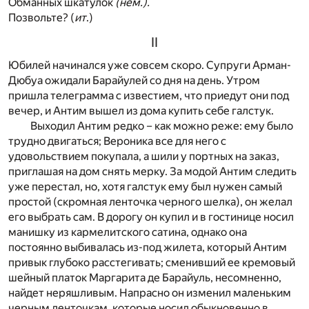
Обманных шкатулок
(нем.).
Позвольте? (
ит
.)
II
Юбилей начинался уже совсем скоро. Супруги Арман-
Дюбуа ожидали Барайулей со дня на день. Утром
пришла телеграмма с известием, что приедут они под
вечер, и Антим вышел из дома купить себе галстук.
Выходил Антим редко – как можно реже: ему было
трудно двигаться; Вероника все для него с
удовольствием покупала, а шили у портных на заказ,
приглашая на дом снять мерку. За модой Антим следить
уже перестал, но, хотя галстук ему был нужен самый
простой (скромная ленточка черного шелка), он желал
его выбрать сам. В дорогу он купил и в гостинице носил
манишку из кармелитского сатина, однако она
постоянно выбивалась из-под жилета, который Антим
привык глубоко расстегивать; сменивший ее кремовый
шейный платок Маргарита де Барайуль, несомненно,
найдет неряшливым. Напрасно он изменил маленьким
черным ленточкам, которые носил обыкновенно в