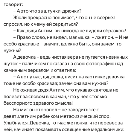
говорит:
– А это что за штучки-дрючки?
Жюли прекрасно понимает, что он не всерьез
спросил, но к чему ей сердиться?
– Как, дядя Антим, вы никогда не видели образков?
– Право слово, не видел, малышка, – лжет он. – И не
особо красивые – значит, должно быть, они зачем-то
нужны?
А девочка – ведь чистая вера не пугается невинных
шуток – пальчиком показала на свою фотографию над
каминным зеркалом и ответила:
– А вот у вас, дядюшка, висит на картинке девочка,
тоже не особо красивая; зачем она вам нужна?
Не ожидал дядя Антим, что лукавая святоша не
полезет за словом в карман, что у нее столько
бесспорного здравого смысла!
На миг он оторопел – не заводить же с
девятилетним ребенком метафизический спор.
Улыбнулся. Девочка, тотчас же поняв, что перевес за
ней, начинает показывать освященные медальончики: