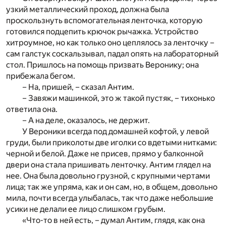
узкий металлический проход, должна была
проскользнуть вспомогательная ленточка, которую
готовился подцепить крючок рычажка. Устройство
хитроумное, но как только оно цеплялось за ленточку –
сам галстук соскальзывал, падал опять на лабораторный
стол. Пришлось на помощь призвать Веронику; она
прибежала бегом.
– На, пришей, – сказал Антим.
– Завяжи машинкой, это ж такой пустяк, – тихонько
ответила она.
– А на деле, оказалось, не держит.
У Вероники всегда под домашней кофтой, у левой
груди, были приколоты две иголки со вдетыми нитками:
черной и белой. Даже не присев, прямо у балконной
двери она стала пришивать ленточку. Антим глядел на
нее. Она была довольно грузной, с крупными чертами
лица; так же упряма, как и он сам, но, в общем, довольно
мила, почти всегда улыбалась, так что даже небольшие
усики не делали ее лицо слишком грубым.
«Что-то в ней есть, – думал Антим, глядя, как она