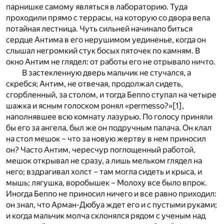
парнишке самому являться в лабораторию. Туда
проходили прямо с террасы, на которую со двора вела
потайная лестница. Чуть сильней начинало биться
сердце Антима в его нерушимом уединенье, когда он
слышал негромкий стук босых пяточек по камням. В
окно Антим не глядел: от работы его не отрывало ничто.
В застекленную дверь мальчик не стучался, а
скребся; Антим, не отвечая, продолжал сидеть,
сгорбленный, за столом, и тогда Беппо ступал на четыре
шажка и ясным голоском ронял «permesso?»
[1]
,
наполнявшее всю комнату лазурью. По голосу приняли
бы его за ангела, был же он подручным палача. Он клал
на стол мешок – что за новую жертву в нем приносил
он? Часто Антим, чересчур поглощенный работой,
мешок открывал не сразу, а лишь мельком глядел на
него; вздрагивал холст – там могла сидеть и крыса, и
мышь; лягушка, воробышек – Молоху все было впрок.
Иногда Беппо не приносил ничего и все равно приходил:
он знал, что Арман-Дюбуа ждет его и с пустыми руками;
и когда мальчик молча склонялся рядом с ученым над