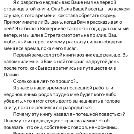
Я с радостью надписываю Ваше имя на первой
странице этой книги. Она была Вашей всегда – во всяком
случае, с того времени, как стала обретать форму.
Припоминаете ли Вы день, когда Вам я рассказывал о
ней? Это было в Кювервиле такого-то года; дул сильный
ветер, и мы шли в Этрета смотреть на прилив. Ваш
любезный интерес к моему рассказу сильно ободрял
меня все время, пока я его писал.
Первый замысел этой книги возник еще раньше. Вы
напомнили мне: я Вам о ней говорил на другой день
после того, как Вы возвратились из путешествия в
Данию.
Сколько же лет-то прошло?..
Я знаю: в наши времена поспешной работы и
недоношенных родов трудно мне будет кого-либо
убедить, что я мог столь долго вынашивать в голове
книгу, пока не решился ею разродиться.
Почему эту книгу назвал я «потешной повестью»?
Почему три предыдущих – «рассказами»? Чтоб
показать, что они, собственно говоря, не «романы».
Впрочем, это не важно: пускай за романы их