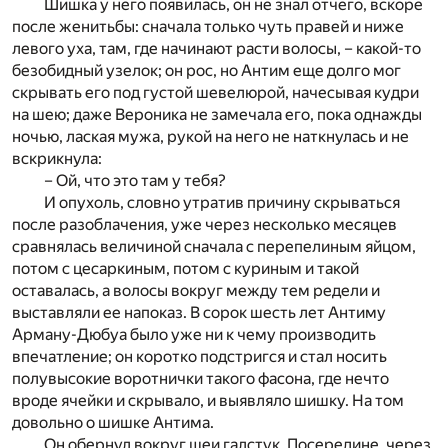
Шишка у него появилась, он не знал отчего, вскоре
после женитьбы: сначала только чуть правей и ниже
левого уха, там, где начинают расти волосы, – какой-то
безобидный узелок; он рос, но Антим еще долго мог
скрывать его под густой шевелюрой, начесывая кудри
на шею; даже Вероника не замечала его, пока однажды
ночью, лаская мужа, рукой на него не наткнулась и не
вскрикнула:
– Ой, что это там у тебя?
И опухоль, словно утратив причину скрываться
после разоблачения, уже через несколько месяцев
сравнялась величиной сначала с перепелиным яйцом,
потом с цесаркиным, потом с куриным и такой
оставалась, а волосы вокруг между тем редели и
выставляли ее напоказ. В сорок шесть лет Антиму
Арману-Дюбуа было уже ни к чему производить
впечатление; он коротко подстригся и стал носить
полувысокие воротнички такого фасона, где нечто
вроде ячейки и скрывало, и выявляло шишку. На том
довольно о шишке Антима.
Он обернул вокруг шеи галстук. Посередине, через