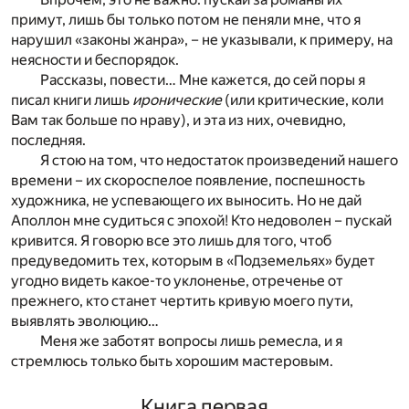
примут, лишь бы только потом не пеняли мне, что я
нарушил «законы жанра», – не указывали, к примеру, на
неясности и беспорядок.
Рассказы, повести… Мне кажется, до сей поры я
писал книги лишь
иронические
(или критические, коли
Вам так больше по нраву), и эта из них, очевидно,
последняя.
Я стою на том, что недостаток произведений нашего
времени – их скороспелое появление, поспешность
художника, не успевающего их выносить. Но не дай
Аполлон мне судиться с эпохой! Кто недоволен – пускай
кривится. Я говорю все это лишь для того, чтоб
предуведомить тех, которым в «Подземельях» будет
угодно видеть какое-то уклоненье, отреченье от
прежнего, кто станет чертить кривую моего пути,
выявлять эволюцию…
Меня же заботят вопросы лишь ремесла, и я
стремлюсь только быть хорошим мастеровым.
Книга первая