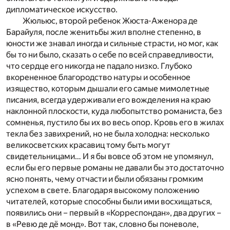
дипломатическое искусство.
Жюльюс, второй ребенок Жюста-Аженора де
Барайуля, после женитьбы жил вполне степенно, в
юности же знавал иногда и сильные страсти, но мог, как
бы то ни было, сказать о себе по всей справедливости,
что сердце его никогда не падало низко. Глубоко
вкорененное благородство натуры и особенное
изящество, которым дышали его самые мимолетные
писания, всегда удерживали его вожделения на краю
наклонной плоскости, куда любопытство романиста, без
сомненья, пустило бы их во весь опор. Кровь его в жилах
текла без завихрений, но не была холодна: несколько
великосветских красавиц тому быть могут
свидетельницами… И я бы вовсе об этом не упомянул,
если бы его первые романы не давали бы это достаточно
ясно понять, чему отчасти и были обязаны громким
успехом в свете. Благодаря высокому положению
читателей, которые способны были ими восхищаться,
появились они – первый в «Корреспондан», два других –
в «Ревю де дё монд». Вот так, словно бы поневоле,