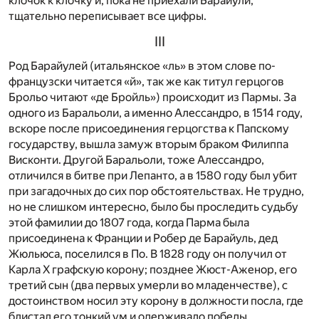
клочок к клочку и, пока не приехали Барайули,
тщательно переписывает все цифры.
III
Род Барайулей (итальянское «ль» в этом слове по-
французски читается «й», так же как титул герцогов
Брольо читают «де Бройль») происходит из Пармы. За
одного из Баральоли, а именно Алессандро, в 1514 году,
вскоре после присоединения герцогства к Папскому
государству, вышла замуж вторым браком Филиппа
Висконти. Другой Баральоли, тоже Алессандро,
отличился в битве при Лепанто, а в 1580 году был убит
при загадочных до сих пор обстоятельствах. Не трудно,
но не слишком интересно, было бы проследить судьбу
этой фамилии до 1807 года, когда Парма была
присоединена к Франции и Робер де Барайуль, дед
Жюльюса, поселился в По. В 1828 году он получил от
Карла X графскую корону; позднее Жюст-Аженор, его
третий сын (два первых умерли во младенчестве), с
достоинством носил эту корону в должности посла, где
блистал его тонкий ум и одерживало победы