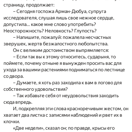
страницу, продолжает:
– Сегодня госпожа Арман-Дюбуа, супруга
исследователя, слушая лишь свое нежное сердце,
допустила… какое мне слово употребить?
Неосторожность? Неловкость? Глупость?
– Напишите, пожалуй: пожалела несчастных
зверушек, жертв безжалостного любопытства.
Он с великим достоинством выпрямляется:
– Если так вы к этому относитесь, сударыня, то
поймете, почему отныне я вынужден просить вас для
ухода за вашими растениями подниматься по лестнице
со двора.
– Думаете, я хоть раз заходила к вам в логово для
собственного удовольствия?
– Так избавьте себя от неудовольствия заходить
сюда впредь.
И, подкрепляя эти слова красноречивым жестом, он
хватает два листка с записями наблюдений и рвет их в
клочки.
«Две недели», сказал он; по правде, крысы его