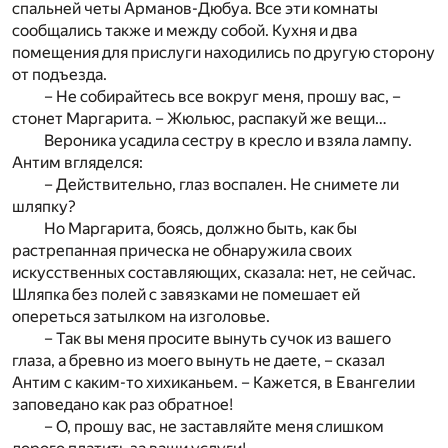
спальней четы Арманов-Дюбуа. Все эти комнаты
сообщались также и между собой. Кухня и два
помещения для прислуги находились по другую сторону
от подъезда.
– Не собирайтесь все вокруг меня, прошу вас, –
стонет Маргарита. – Жюльюс, распакуй же вещи…
Вероника усадила сестру в кресло и взяла лампу.
Антим вгляделся:
– Действительно, глаз воспален. Не снимете ли
шляпку?
Но Маргарита, боясь, должно быть, как бы
растрепанная прическа не обнаружила своих
искусственных составляющих, сказала: нет, не сейчас.
Шляпка без полей с завязками не помешает ей
опереться затылком на изголовье.
– Так вы меня просите вынуть сучок из вашего
глаза, а бревно из моего вынуть не даете, – сказал
Антим с каким-то хихиканьем. – Кажется, в Евангелии
заповедано как раз обратное!
– О, прошу вас, не заставляйте меня слишком