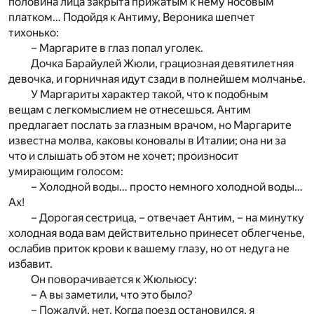
половина лица закрыта прижатым к нему носовым
платком… Подойдя к Антиму, Вероника шепчет
тихонько:
– Маргарите в глаз попал уголек.
Дочка Барайулей Жюли, грациозная девятилетняя
девочка, и горничная идут сзади в полнейшем молчанье.
У Маргариты характер такой, что к подобным
вещам с легкомыслием не отнесешься. Антим
предлагает послать за глазным врачом, но Маргарите
известна молва, каковы коновалы в Италии; она ни за
что и слышать об этом не хочет; произносит
умирающим голосом:
– Холодной воды… просто немного холодной воды…
Ах!
– Дорогая сестрица, – отвечает Антим, – на минутку
холодная вода вам действительно принесет облегченье,
ослабив приток крови к вашему глазу, но от недуга не
избавит.
Он поворачивается к Жюльюсу:
– А вы заметили, что это было?
– Пожалуй, нет. Когда поезд остановился, я