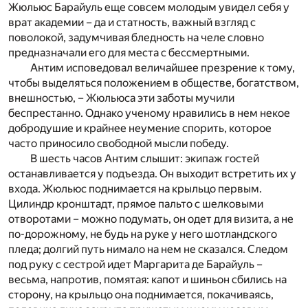
Жюльюс Барайуль еще совсем молодым увидел себя у
врат академии – да и статность, важный взгляд с
поволокой, задумчивая бледность на челе словно
предназначали его для места с бессмертными.
Антим исповедовал величайшее презрение к тому,
чтобы выделяться положением в обществе, богатством,
внешностью, – Жюльюса эти заботы мучили
беспрестанно. Однако ученому нравились в нем некое
добродушие и крайнее неумение спорить, которое
часто приносило свободной мысли победу.
В шесть часов Антим слышит: экипаж гостей
останавливается у подъезда. Он выходит встретить их у
входа. Жюльюс поднимается на крыльцо первым.
Цилиндр кронштадт, прямое пальто с шелковыми
отворотами – можно подумать, он одет для визита, а не
по-дорожному, не будь на руке у него шотландского
пледа; долгий путь нимало на нем не сказался. Следом
под руку с сестрой идет Маргарита де Барайуль –
весьма, напротив, помятая: капот и шиньон сбились на
сторону, на крыльцо она поднимается, покачиваясь,