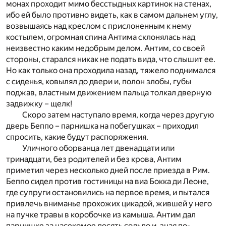
монах проходит мимо бесстыдных картинок на стенах,
ибо ей было противно видеть, как в самом дальнем углу,
возвышаясь над креслом с прислоненным к нему
костылем, огромная спина Антима склонялась над
неизвестно каким недобрым делом. Антим, со своей
стороны, старался никак не подать вида, что слышит ее.
Но как только она проходила назад, тяжело поднимался
с сиденья, ковылял до двери и, полон злобы, губы
поджав, властным движением пальца толкал дверную
задвижку – щелк!
Скоро затем наступало время, когда через другую
дверь Беппо – парнишка на побегушках – приходил
спросить, какие будут распоряжения.
Уличного оборванца лет двенадцати или
тринадцати, без родителей и без крова, Антим
приметил через несколько дней после приезда в Рим.
Беппо сидел против гостиницы на виа Бокка ди Леоне,
где супруги остановились на первое время, и пытался
привлечь вниманье прохожих цикадой, жившей у него
на пучке травы в коробочке из камыша. Антим дал
парнишке за насекомое десять сольдо и, зная по-