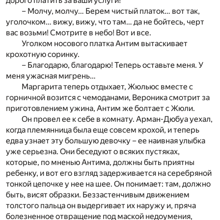
дорого платить за ваши услуги!
– Молчу, молчу… Берем чистый платок… вот так,
уголочком… вижу, вижу, что там… да не бойтесь, черт
вас возьми! Смотрите в небо! Вот и все.
Уголком носового платка Антим вытаскивает
крохотную соринку.
– Благодарю, благодарю! Теперь оставьте меня. У
меня ужасная мигрень…
Маргарита теперь отдыхает, Жюльюс вместе с
горничной возится с чемоданами, Вероника смотрит за
приготовлением ужина, Антим же болтает с Жюли.
Он провел ее к себе в комнату. Арман-Дюбуа уехал,
когда племянница была еще совсем крохой, и теперь
едва узнает эту большую девочку – ее наивная улыбка
уже серьезна. Они беседуют о всяких пустяках,
которые, по мненью Антима, должны быть приятны
ребенку, и вот его взгляд задерживается на серебряной
тонкой цепочке у нее на шее. Он понимает: там, должно
быть, висят образки. Беззастенчивым движением
толстого пальца он выдергивает их наружу и, пряча
болезненное отвращение под маской недоумения,