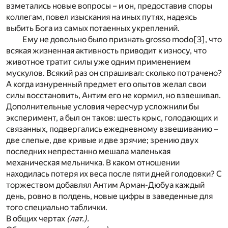
взметались новые вопросы – и он, предоставив споры
коллегам, повел изыскания на иных путях, надеясь
выбить Бога из самых потаенных укреплений.
Ему не довольно было признать grosso modo
[3]
, что
всякая жизненная активность приводит к износу, что
животное тратит силы уже одним применением
мускулов. Всякий раз он спрашивал: сколько потрачено?
А когда изнуренный предмет его опытов желал свои
силы восстановить, Антим его не кормил, но взвешивал.
Дополнительные условия чересчур усложнили бы
эксперимент, а был он таков: шесть крыс, голодающих и
связанных, подвергались ежедневному взвешиванию –
две слепые, две кривые и две зрячие; зрению двух
последних непрестанно мешала маленькая
механическая мельничка. В каком отношении
находилась потеря их веса после пяти дней голодовки? С
торжеством добавлял Антим Арман-Дюбуа каждый
день, ровно в полдень, новые цифры в заведенные для
того специально таблички.
В общих чертах
(лат.).