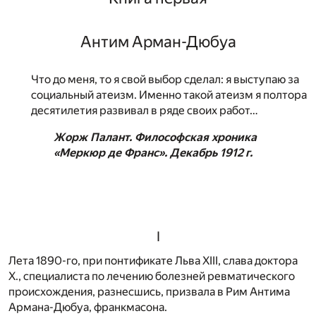
Антим Арман-Дюбуа
Что до меня, то я свой выбор сделал: я выступаю за
социальный атеизм. Именно такой атеизм я полтора
десятилетия развивал в ряде своих работ…
Жорж Палант. Философская хроника
«Меркюр де Франс». Декабрь 1912 г.
I
Лета 1890-го, при понтификате Льва XIII, слава доктора
X., специалиста по лечению болезней ревматического
происхождения, разнесшись, призвала в Рим Антима
Армана-Дюбуа, франкмасона.