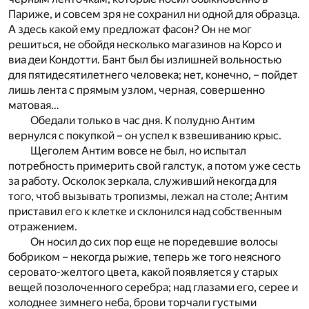
Париже, и совсем зря не сохранил ни одной для образца.
А здесь какой ему предложат фасон? Он не мог
решиться, не обойдя несколько магазинов на Корсо и
виа деи Кондотти. Бант был бы излишней вольностью
для пятидесятилетнего человека; нет, конечно, – пойдет
лишь лента с прямым узлом, черная, совершенно
матовая…
Обедали только в час дня. К полудню Антим
вернулся с покупкой – он успел к взвешиванию крыс.
Щеголем Антим вовсе не был, но испытал
потребность примерить свой галстук, а потом уже сесть
за работу. Осколок зеркала, служивший некогда для
того, чтоб вызывать тропизмы, лежал на столе; Антим
приставил его к клетке и склонился над собственным
отражением.
Он носил до сих пор еще не поредевшие волосы
бобриком – некогда рыжие, теперь же того неясного
серовато-желтого цвета, какой появляется у старых
вещей позолоченного серебра; над глазами его, серее и
холоднее зимнего неба, брови торчали густыми