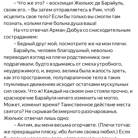
– Что же это? – восклицал Жюльюс де Барайуль,
свояк его. – Вы затем отправляетесь в Рим, чтоб
исцелить свое тело? Если бы только вы смогли там
познать, кольми паче больна душа ваша!
На что отвечал Арман-Дюбуа со снисходительным
состраданием:
– Бедный друг мой, посмотрите же на мои плечи.
Барайуль, человек благодушный, невольно
переводил взгляд на плечи родственника; они
подрагивали, будто вздымаясь от смеха утробного,
неудержимого, и, верно, велика была жалость зреть,
как это пространное, полупараличное тело в таких
глумливых движениях исходит остатками мускульных
сил своих. Что ж! Каждый на своем они стояли прочно, и
красноречие Барайуля ничего изменить не могло.
Может, изменит время? Таинственное действие места
святого? Не скрывая безмерного разочарованья,
Жюльюс отвечал лишь одно:
– Антим, вы меня весьма огорчаете. (Плечи тотчас
же прекращали пляску, ибо Антим свояка любил.) Если