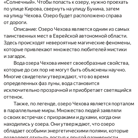
«Солнечный». Чтобы попасть к озеру, нужно проехать
по улице Кирова, свернуть на улицу Бунина, затем
на улицу Чехова. Озеро будет расположено справа
от дороги.
Описание: Озеро Чехова является одним из самых
таинственных мест в Еврейской автономной области.
Здесь происходят невероятные магические феномены,
которые привлекают множество любителей мистики
и загадок.
Вода озера Чехова имеет своеобразные свойства,
которые до сих пор не могут быть объяснены научно.
Многие свидетели утверждают, что во время
определенных фаз луны, вода становится
исключительно прозрачной и приобретает светящийся
оттенок.
Также, по легенде, озеро Чехова является порталом
в параллельные миры. Множество людей заявляли
о своих встречах с призраками и духами, когда они
находились у озера. Они утверждают, что озеро
обладает особыми энергетическими полями, которые
позволяют открыть доступ к другой размерности.