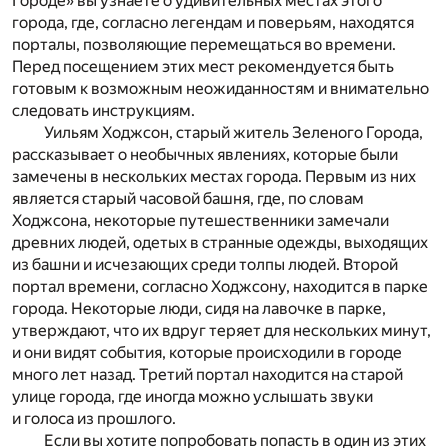
Городе» вы узнаете о удивительных местах этого
города, где, согласно легендам и поверьям, находятся
порталы, позволяющие перемещаться во времени.
Перед посещением этих мест рекомендуется быть
готовым к возможным неожиданностям и внимательно
следовать инструкциям.
Уильям Ходжсон, старый житель Зеленого Города,
рассказывает о необычных явлениях, которые были
замечены в нескольких местах города. Первым из них
является старый часовой башня, где, по словам
Ходжсона, некоторые путешественники замечали
древних людей, одетых в странные одежды, выходящих
из башни и исчезающих среди толпы людей. Второй
портал времени, согласно Ходжсону, находится в парке
города. Некоторые люди, сидя на лавочке в парке,
утверждают, что их вдруг теряет для нескольких минут,
и они видят события, которые происходили в городе
много лет назад. Третий портал находится на старой
улице города, где иногда можно услышать звуки
и голоса из прошлого.
Если вы хотите попробовать попасть в один из этих