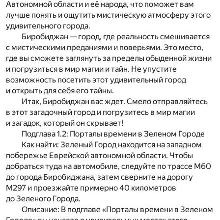
Автономной области и её народа, что поможет вам
лучше понять и ощутить мистическую атмосферу этого
удивительного города.
Биробиджан — город, где реальность смешивается
с мистическими преданиями и поверьями. Это место,
где вы сможете заглянуть за пределы обыденной жизни
и погрузиться в мир магии и тайн. Не упустите
возможность посетить этот удивительный город
и открыть для себя его тайны.
Итак, Биробиджан вас ждет. Смело отправляйтесь
в этот загадочный город и погрузитесь в мир магии
и загадок, который он скрывает!
Подглава 1.2: Порталы времени в Зеленом Городе
Как найти: Зеленый Город находится на западном
побережье Еврейской автономной области. Чтобы
добраться туда на автомобиле, следуйте по трассе М60
до города Биробиджана, затем сверните на дорогу
М297 и проезжайте примерно 40 километров
до Зеленого Города.
Описание: В подглаве «Порталы времени в Зеленом