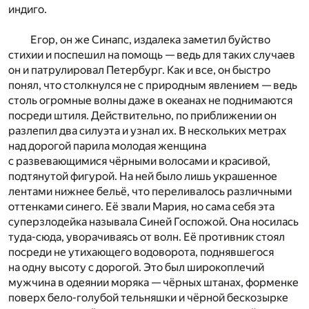
индиго.
Егор, он же Синапс, издалека заметил буйство
стихии и поспешил на помощь — ведь для таких случаев
он и патрулировал Петербург. Как и все, он быстро
понял, что столкнулся не с природным явлением — ведь
столь огромные волны даже в океанах не поднимаются
посреди штиля. Действительно, по приближении он
разлепил два силуэта и узнал их. В нескольких метрах
над дорогой парила молодая женщина
с развевающимися чёрными волосами и красивой,
подтянутой фигурой. На ней было лишь украшенное
лентами нижнее бельё, что переливалось различными
оттенками синего. Её звали Мария, но сама себя эта
суперзлодейка называла Синей Госпожой. Она носилась
туда-сюда, уворачиваясь от волн. Её противник стоял
посреди не утихающего водоворота, поднявшегося
на одну высоту с дорогой. Это был широкоплечий
мужчина в одеянии моряка — чёрных штанах, форменке
поверх бело-голубой тельняшки и чёрной бескозырке