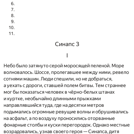
Синапс 3
I
Небо было затянуто серой моросящей пеленой. Море
волновалось. Шоссе, пролегавшее между ними, ревело
сотнями машин. Люди спешили, но не добраться,
а уехать с дороги, ставшей полем битвы. Тем страннее
мог бы показаться человек в чёрно-белых штанах
и куртке, необычайно длинными прыжками
направлявшийся туда, где на десятки метров
подымались огромные ревущие волны и обрушивались
на асфальт, а по воздуху проносились оторванные
фонарные столбы и куски перегородок. Однако местные
возрадовались, узнав своего героя — Синапса, дитя