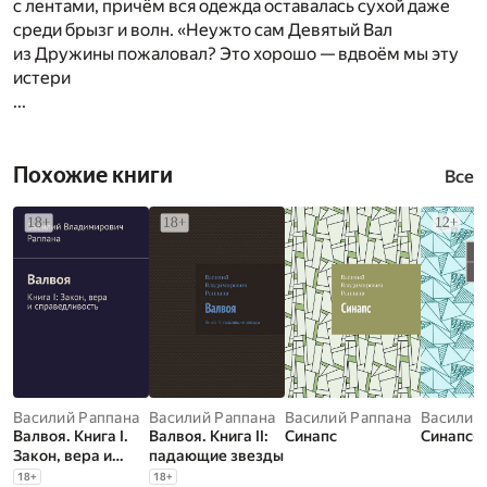
с лентами, причём вся одежда оставалась сухой даже
среди брызг и волн. «Неужто сам Девятый Вал
из Дружины пожаловал? Это хорошо — вдвоём мы эту
истери
...
Похожие книги
Все
Василий Раппана
Василий Раппана
Василий Раппана
Василий
Валвоя. Книга I.
Валвоя. Книга II:
Синапс
Синапс-2
Закон, вера и
падающие звезды
справедливость
18
+
18
+