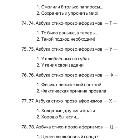
Смолили б только папиросы…
Сохранить и упрочить мир!
74. Азбука стихо-прозо-афоризмов — Т —
То было раньше, а теперь…
Такой подход необходим!
75. Азбука стихо-прозо-афоризмов — У —
У влюблённых на губах…
У гения свои задачи
76. Азбука стихо-прозо-афоризмов — Ф —
Физико-лирический настрой
Фактическая причина провала
77. Азбука стихо-прозо-афоризмов — Х —
Холодные друзья и враги
Хорошо бы, если…
78. Азбука стихо-прозо-афоризмов — Ц —
Ценен ли любовный голод?