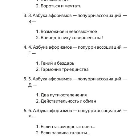
Бороться и мечтать
3. Азбука афоризмов — попурри ассоциаций —
В —
Возможное и невозможное
Вперёд, к пику совершенства!
4. Азбука афоризмов — попурри ассоциаций —
Г —
Гений и бездарь
Гармония триединства
5. Азбука афоризмов — попурри ассоциаций —
Д —
Два пути остепенения
Действительность и обман
6. Азбука афоризмов — попурри ассоциаций —
Е —
Если ты самодостаточен…
Если развила таланты…