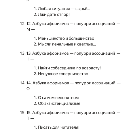
Любая ситуация — сырьё…
Лжи дать отпор!
12. Азбука афоризмов — попурри ассоциаций —
М —
Меньшинство и большинство
Мысли печальные и светлые…
13. Азбука афоризмов — попурри ассоциаций —
Н —
Найти собеседника по возрасту!
Ненужное соперничество
14. Азбука афоризмов — попурри ассоциаций —
О —
О самом непонятном
Об экзистенциализме
15. Азбука афоризмов — попурри ассоциаций —
П —
Писать для читателя!