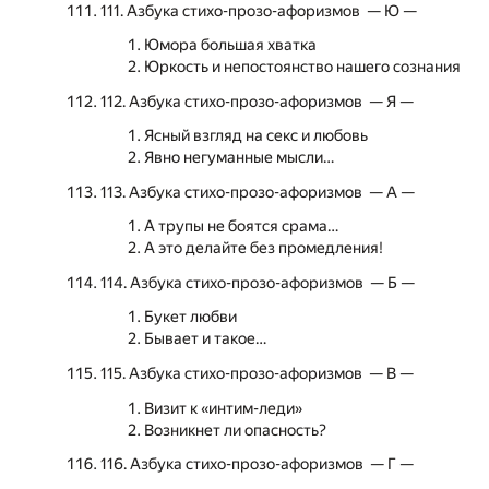
111. Азбука стихо-прозо-афоризмов — Ю —
Юмора большая хватка
Юркость и непостоянство нашего сознания
112. Азбука стихо-прозо-афоризмов — Я —
Ясный взгляд на секс и любовь
Явно негуманные мысли…
113. Азбука стихо-прозо-афоризмов — А —
А трупы не боятся срама…
А это делайте без промедления!
114. Азбука стихо-прозо-афоризмов — Б —
Букет любви
Бывает и такое…
115. Азбука стихо-прозо-афоризмов — В —
Визит к «интим-леди»
Возникнет ли опасность?
116. Азбука стихо-прозо-афоризмов — Г —