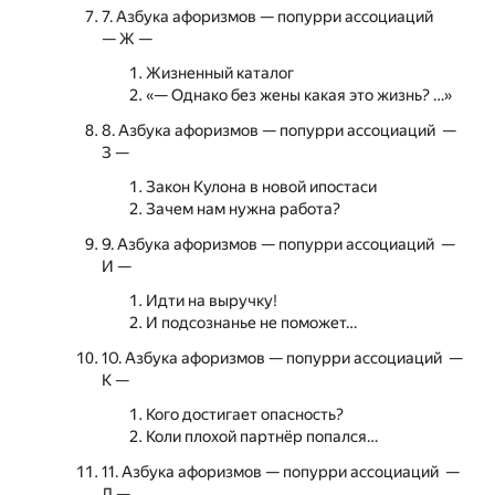
7. Азбука афоризмов — попурри ассоциаций
— Ж —
Жизненный каталог
«— Однако без жены какая это жизнь? …»
8. Азбука афоризмов — попурри ассоциаций —
З —
Закон Кулона в новой ипостаси
Зачем нам нужна работа?
9. Азбука афоризмов — попурри ассоциаций —
И —
Идти на выручку!
И подсознанье не поможет…
10. Азбука афоризмов — попурри ассоциаций —
К —
Кого достигает опасность?
Коли плохой партнёр попался…
11. Азбука афоризмов — попурри ассоциаций —
Л —