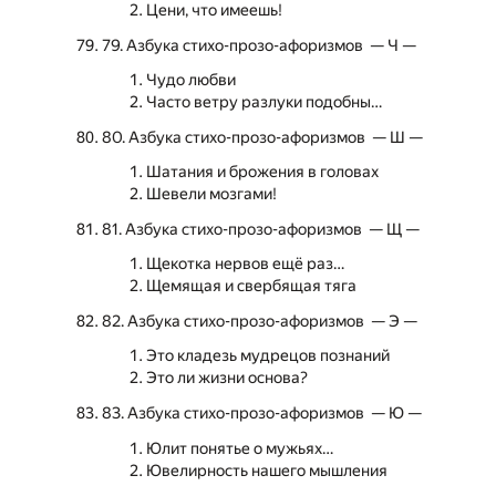
Цени, что имеешь!
79. Азбука стихо-прозо-афоризмов — Ч —
Чудо любви
Часто ветру разлуки подобны…
80. Азбука стихо-прозо-афоризмов — Ш —
Шатания и брожения в головах
Шевели мозгами!
81. Азбука стихо-прозо-афоризмов — Щ —
Щекотка нервов ещё раз…
Щемящая и свербящая тяга
82. Азбука стихо-прозо-афоризмов — Э —
Это кладезь мудрецов познаний
Это ли жизни основа?
83. Азбука стихо-прозо-афоризмов — Ю —
Юлит понятье о мужьях…
Ювелирность нашего мышления