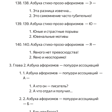
138. Азбука стихо-прозо-афоризмов — Э —
Эта разница извечна…
Это самомнение часто губительно!
139. Азбука стихо-прозо-афоризмов — Ю —
Юные и страстные порывы
Ювенальные мотивы
140. Азбука стихо-прозо-афоризмов — Я —
Явного нет превосходства!
Явно и неоспоримо!
Глава 2. Азбука афоризмов — попурри ассоциаций
1. Азбука афоризмов — попурри ассоциаций —
А —
А кто он — писатель?
А что отдал и получил…
2. Азбука афоризмов — попурри ассоциаций
— Б —
Бич или благо?