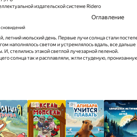
еллектуальной издательской системе Ridero
Оглавление
 сновидений
, летний июльский день. Первые лучи солнца стали постепе
угом наполнялось светом и устремлялось вдаль, все дальше 
 И, стелились этакой светлой лучезарной пеленой.
его солнца так и расплавляли, жгли студеную, пронизанн