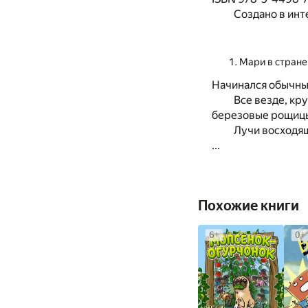
Создано в инт
Мари в стране
Начинался обычный
Все везде, кр
березовые рощицы.
Лучи восходящ
...
Похожие книги