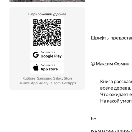
В приложении удобнее
Шрифты предоста
© Максим Фомин,
RuStore
·
Samsung Galaxy Store
Книга рассказ
Huawei AppGallery
·
Xiaomi GetApps
возле дерева.
Что ожидает е
На какой умоп
6+
ISBN 978-5-4498-