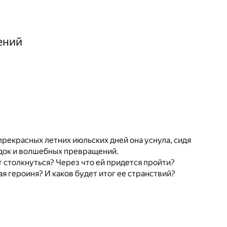
ений
прекрасных летних июльских дней она уснула, сидя
гадок и волшебных превращений.
 столкнуться? Через что ей придется пройти?
 героиня? И каков будет итог ее странствий?