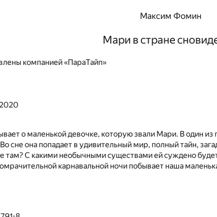
Максим Фомин
Мари в стране сновид
влены компанией «ПараТайп»
 2020
ывает о маленькой девочке, которую звали Мари. В один из 
 Во сне она попадает в удивительный мир, полный тайн, за
е там? С какими необычными существами ей суждено будет
омрачительной карнавальной ночи побывает наша маленькая
7791-8