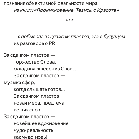
познания объективной реальности мира.
из книги «Проникновение. Тезисы о Красоте»
***
…
я побывала за сдвигом пластов, как в будущем
…
из разговора о PR
За сдвигом пластов —
торжество Слова,
складывающееся из Слов…
За сдвигом пластов —
музыка сфер,
когда слышать готов…
За сдвигом пластов —
новая мера, предтеча
вещих снов…
За сдвигом пластов —
новейшее вдохновение,
чудо-реальность
как чудо-новь!