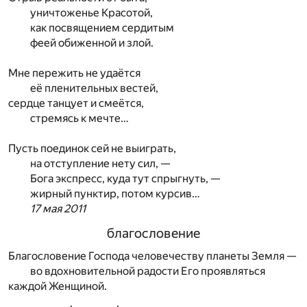
уничтоженье Красотой,
как посвящением сердитым
феей обиженной и злой.
Мне пережить не удаётся
её пленительных вестей,
сердце танцует и смеётся,
стремясь к мечте…
Пусть поединок сей не выиграть,
на отступление нету сил, —
Бога экспресс, куда тут спрыгнуть, —
жирный пунктир, потом курсив…
17 мая 2011
благословение
Благословение Господа человечеству планеты Земля —
во вдохновительной радости Его проявляться
каждой Женщиной.