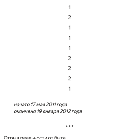
1
2
1
1
1
2
2
2
1
начато 17 мая 2011 года
окончено 19 января 2012 года
***
Отрыв реальности от быта,