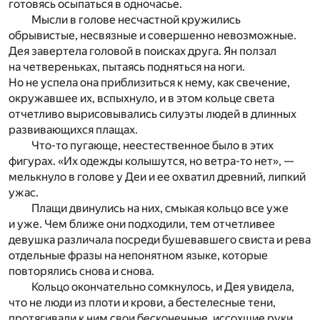
готовясь осыпаться в одночасье.
Мысли в голове несчастной кружились
обрывистые, несвязные и совершенно невозможные.
Дея завертела головой в поисках друга. Ян ползал
на четвереньках, пытаясь подняться на ноги.
Но не успела она приблизиться к нему, как свечение,
окружавшее их, вспыхнуло, и в этом кольце света
отчетливо вырисовывались силуэты людей в длинных
развивающихся плащах.
Что-то пугающе, неестественное было в этих
фигурах. «Их одежды колышутся, но ветра-то нет», —
мелькнуло в голове у Деи и ее охватил древний, липкий
ужас.
Плащи двинулись на них, смыкая кольцо все уже
и уже. Чем ближе они подходили, тем отчетливее
девушка различала посреди бушевавшего свиста и рева
отдельные фразы на непонятном языке, которые
повторялись снова и снова.
Кольцо окончательно сомкнулось, и Дея увидела,
что не люди из плоти и крови, а бестелесные тени,
протягивали к ним свои бесконечные, иссохшие руки.