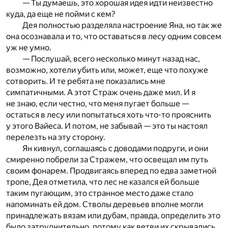
— Ты думаешь, это хорошая идея идти неизвестно
куда, да еще не пойми с кем?
Дея полностью разделяла настроение Яна, но так же
она осознавала и то, что оставаться в лесу одним совсем
уж не умно.
— Послушай, всего несколько минут назад нас,
возможно, хотели убить или, может, еще что похуже
сотворить. И те ребята не показались мне
симпатичными. А этот Страж очень даже мил. И я
не знаю, если честно, что меня пугает больше —
остаться в лесу или попытаться хоть что-то прояснить
у этого Вайеса. И потом, не забывай — это ты настоял
перелезть на эту сторону.
Ян кивнул, соглашаясь с доводами подруги, и они
смиренно побрели за Стражем, что освещал им путь
своим фонарем. Продвигаясь вперед по едва заметной
тропе, Дея отметила, что лес не казался ей больше
таким пугающим, это странное место даже стало
напоминать ей дом. Стволы деревьев вполне могли
принадлежать вязам или дубам, правда, определить это
было затруднительно, потому как ветви их скрывались