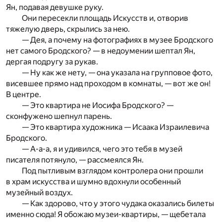
Ян, подавая девушке руку.
Они пересекли площадь Искусств и, отворив
тяжелую дверь, скрылись за нею.
— Дея, а почему на фотографиях в музее Бродского
нет самого Бродского? — в недоумении шептал Ян,
дергая подругу за рукав.
— Ну как же нету, — она указала на групповое фото,
висевшее прямо над проходом в комнаты, — вот же он!
В центре.
— Это квартира не Иосифа Бродского? —
сконфужено шепнул парень.
— Это квартира художника — Исаака Израилевича
Бродского.
— А-а-а, я и удивился, чего это тебя в музей
писателя потянуло, — рассмеялся Ян.
Под пытливым взглядом контролера они прошли
в храм искусства и шумно вдохнули особенный
музейный воздух.
— Как здорово, что у этого чудака оказались билеты
именно сюда! Я обожаю музеи-квартиры, — щебетала