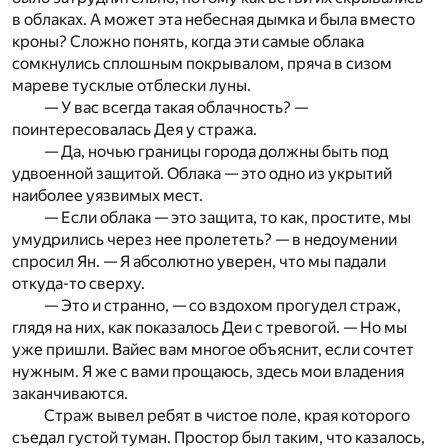
в облаках. А может эта небесная дымка и была вместо
кроны? Сложно понять, когда эти самые облака
сомкнулись сплошным покрывалом, пряча в сизом
мареве тусклые отблески луны.
— У вас всегда такая облачность? —
поинтересовалась Дея у стража.
— Да, ночью границы города должны быть под
удвоенной защитой. Облака — это одно из укрытий
наиболее уязвимых мест.
— Если облака — это защита, то как, простите, мы
умудрились через нее пролететь? — в недоумении
спросил Ян. — Я абсолютно уверен, что мы падали
откуда-то сверху.
— Это и странно, — со вздохом прогудел страж,
глядя на них, как показалось Деи с тревогой. — Но мы
уже пришли. Вайес вам многое объяснит, если сочтет
нужным. Я же с вами прощаюсь, здесь мои владения
заканчиваются.
Страж вывел ребят в чистое поле, края которого
съедал густой туман. Простор был таким, что казалось,