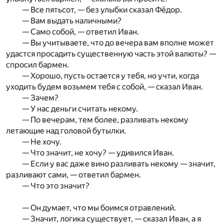
— Все пятьсот, — без улыбки сказал Фёдор.
— Вам выдать наличными?
— Само собой, — ответил Иван.
— Вы учитываете, что до вечера вам вполне может
удастся просадить существенную часть этой валюты? —
спросил бармен.
— Хорошо, пусть остается у тебя, но учти, когда
уходить будем возьмем тебя с собой, — сказал Иван.
— Зачем?
— У нас деньги считать некому.
— По вечерам, тем более, разливать некому
летающие над головой бутылки.
— Не хочу.
— Что значит, не хочу? — удивился Иван.
— Если у вас даже вино разливать некому — значит,
разливают сами, — ответил бармен.
— Что это значит?
— Он думает, что мы боимся отравлений.
— Значит, логика существует, — сказал Иван, а я