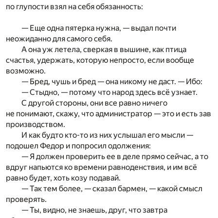
по глупости взял на себя обязанность:
— Еще одна пятерка нужна, — выдал почти
неожиданно для самого себя.
А она уж летела, сверкая в вышине, как птица
счастья, удержать, которую непросто, если вообще
возможно.
— Бред, чушь и бред — она никому не даст. — Ибо:
— Стыдно, — потому что народ здесь всё узнает.
С другой стороны, они все равно ничего
не понимают, скажу, что администратор — это и есть зав
производством.
И как будто кто-то из них услышал его мысли —
подошел Федор и попросил одолжения:
— Я должен проверить ее в деле прямо сейчас, а то
вдруг напьются ко времени равноденствия, и им всё
равно будет, хоть козу подавай.
— Так тем более, — сказал бармен, — какой смысл
проверять.
— Ты, видно, не знаешь, друг, что завтра