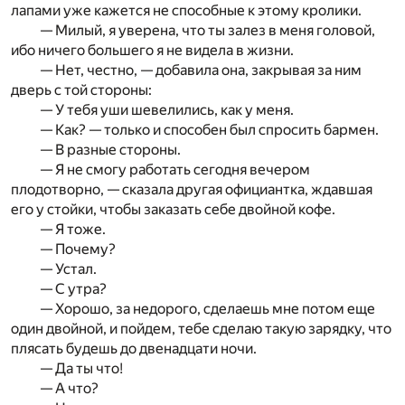
лапами уже кажется не способные к этому кролики.
— Милый, я уверена, что ты залез в меня головой,
ибо ничего большего я не видела в жизни.
— Нет, честно, — добавила она, закрывая за ним
дверь с той стороны:
— У тебя уши шевелились, как у меня.
— Как? — только и способен был спросить бармен.
— В разные стороны.
— Я не смогу работать сегодня вечером
плодотворно, — сказала другая официантка, ждавшая
его у стойки, чтобы заказать себе двойной кофе.
— Я тоже.
— Почему?
— Устал.
— С утра?
— Хорошо, за недорого, сделаешь мне потом еще
один двойной, и пойдем, тебе сделаю такую зарядку, что
плясать будешь до двенадцати ночи.
— Да ты что!
— А что?