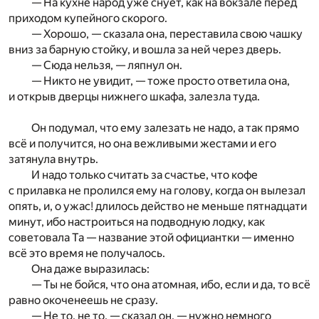
— На кухне народ уже снует, как на вокзале перед
приходом купейного скорого.
— Хорошо, — сказала она, переставила свою чашку
вниз за барную стойку, и вошла за ней через дверь.
— Сюда нельзя, — ляпнул он.
— Никто не увидит, — тоже просто ответила она,
и открыв дверцы нижнего шкафа, залезла туда.
Он подумал, что ему залезать не надо, а так прямо
всё и получится, но она вежливыми жестами и его
затянула внутрь.
И надо только считать за счастье, что кофе
с прилавка не пролился ему на голову, когда он вылезал
опять, и, о ужас! длилось действо не меньше пятнадцати
минут, ибо настроиться на подводную лодку, как
советовала Та — название этой официантки — именно
всё это время не получалось.
Она даже выразилась:
— Ты не бойся, что она атомная, ибо, если и да, то всё
равно окоченеешь не сразу.
— Не то, не то, — сказал он, — нужно немного