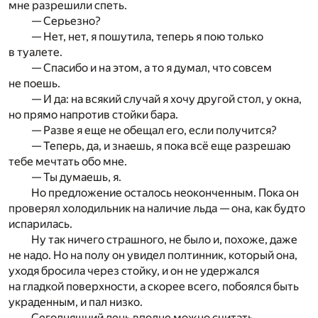
мне разрешили спеть.
— Серьезно?
— Нет, нет, я пошутила, теперь я пою только
в туалете.
— Спасибо и на этом, а то я думал, что совсем
не поешь.
— И да: на всякий случай я хочу другой стол, у окна,
но прямо напротив стойки бара.
— Разве я еще не обещал его, если получится?
— Теперь, да, и знаешь, я пока всё еще разрешаю
тебе мечтать обо мне.
— Ты думаешь, я.
Но предложение осталось неоконченным. Пока он
проверял холодильник на наличие льда — она, как будто
испарилась.
Ну так ничего страшного, не было и, похоже, даже
не надо. Но на полу он увидел полтинник, который она,
уходя бросила через стойку, и он не удержался
на гладкой поверхности, а скорее всего, побоялся быть
украденным, и пал низко.
Сегодняшний день вполне можно считать