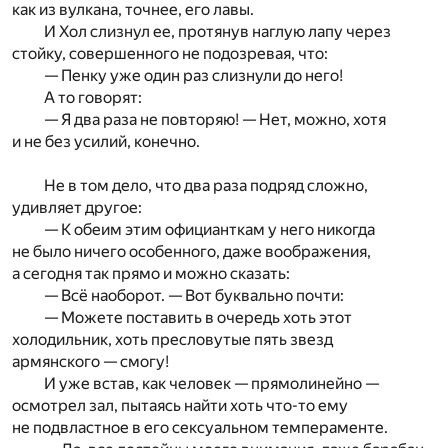
как из вулкана, точнее, его лавы.
И Хол слизнул ее, протянув наглую лапу через
стойку, совершенного не подозревая, что:
— Пенку уже один раз слизнули до него!
А то говорят:
— Я два раза не повторяю! — Нет, можно, хотя
и не без усилий, конечно.
Не в том дело, что два раза подряд сложно,
удивляет другое:
— К обеим этим официанткам у него никогда
не было ничего особенного, даже воображения,
а сегодня так прямо и можно сказать:
— Всё наоборот. — Вот буквально почти:
— Можете поставить в очередь хоть этот
холодильник, хоть пресловутые пять звезд
армянского — смогу!
И уже встав, как человек — прямолинейно —
осмотрел зал, пытаясь найти хоть что-то ему
не подвластное в его сексуальном темпераменте.