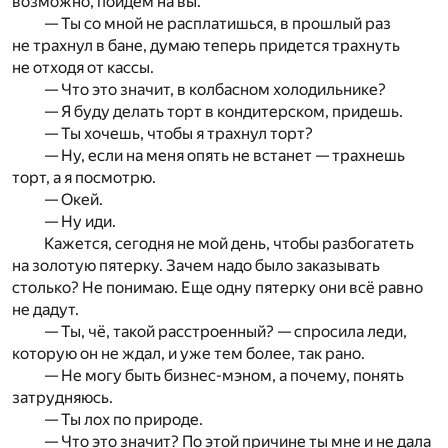
возможно, пойдем на вы.
— Ты со мной не расплатишься, в прошлый раз
не трахнул в бане, думаю теперь придется трахнуть
не отходя от кассы.
— Что это значит, в колбасном холодильнике?
— Я буду делать торт в кондитерском, придешь.
— Ты хочешь, чтобы я трахнул торт?
— Ну, если на меня опять не встанет — трахнешь
торт, а я посмотрю.
— Окей.
— Ну иди.
Кажется, сегодня не мой день, чтобы разбогатеть
на золотую пятерку. Зачем надо было заказывать
столько? Не понимаю. Еще одну пятерку они всё равно
не дадут.
— Ты, чё, такой расстроенный? — спросила леди,
которую он не ждал, и уже тем более, так рано.
— Не могу быть бизнес-мэном, а почему, понять
затрудняюсь.
— Ты лох по природе.
— Что это значит? По этой причине ты мне и не дала