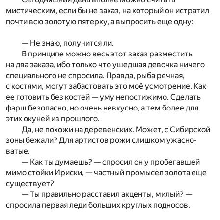
мистическим, если бы не заказ, на который он истратил
почти всю золотую пятерку, а выпросить еще одну:
— Не знаю, получится ли.
В принципе можно весь этот заказ разместить
на два заказа, ибо только что ушедшая девочка ничего
специального не спросила. Правда, рыба речная,
с костями, могут забастовать это моё усмотрение. Как
ее готовить без костей — уму непостижимо. Сделать
фарш безопасно, но очень невкусно, а тем более для
этих окуней из прошлого.
Да, не похожи на деревенских. Может, с Сибирской
зоны бежали? Для артистов рожи слишком ужасно-
ватые.
— Как ты думаешь? — спросил он у пробегавшей
мимо стойки Ириски, — частный промысел золота еще
существует?
— Ты правильно расставил акценты, милый? —
спросила первая леди больших круглых подносов.