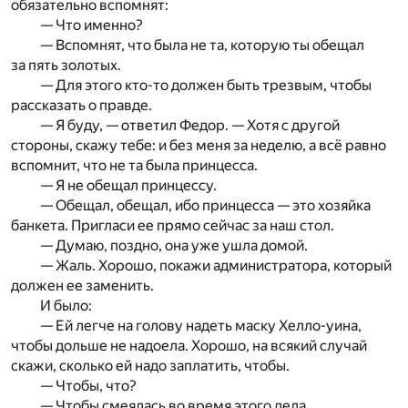
обязательно вспомнят:
— Что именно?
— Вспомнят, что была не та, которую ты обещал
за пять золотых.
— Для этого кто-то должен быть трезвым, чтобы
рассказать о правде.
— Я буду, — ответил Федор. — Хотя с другой
стороны, скажу тебе: и без меня за неделю, а всё равно
вспомнит, что не та была принцесса.
— Я не обещал принцессу.
— Обещал, обещал, ибо принцесса — это хозяйка
банкета. Пригласи ее прямо сейчас за наш стол.
— Думаю, поздно, она уже ушла домой.
— Жаль. Хорошо, покажи администратора, который
должен ее заменить.
И было:
— Ей легче на голову надеть маску Хелло-уина,
чтобы дольше не надоела. Хорошо, на всякий случай
скажи, сколько ей надо заплатить, чтобы.
— Чтобы, что?
— Чтобы смеялась во время этого дела.