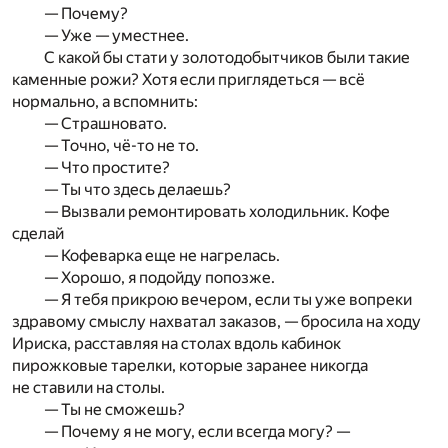
— Почему?
— Уже — уместнее.
С какой бы стати у золотодобытчиков были такие
каменные рожи? Хотя если приглядеться — всё
нормально, а вспомнить:
— Страшновато.
— Точно, чё-то не то.
— Что простите?
— Ты что здесь делаешь?
— Вызвали ремонтировать холодильник. Кофе
сделай
— Кофеварка еще не нагрелась.
— Хорошо, я подойду попозже.
— Я тебя прикрою вечером, если ты уже вопреки
здравому смыслу нахватал заказов, — бросила на ходу
Ириска, расставляя на столах вдоль кабинок
пирожковые тарелки, которые заранее никогда
не ставили на столы.
— Ты не сможешь?
— Почему я не могу, если всегда могу? —