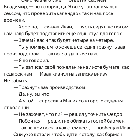
Владимир, — но говорят, да. Я всё утро занимался
сексом, что проверить календарь так и нашлось
времени.
— Хорошо, — сказал Иван, — пусть сидят, но потом
нам надо будет подставить еще один стул для телок.
— Зачем? вас и так будет четыре на четыре.
— Ты упомянул, что хочешь сегодня трахнуть зав
производством — так вот: отдашь ее нам.
— Я не говорил.
— Ты записал своё пожелание на листе бумаге, как
подарок нам, — Иван кивнул на записку внизу,
Не забыть:
— Трахнуть зав производством.
— Да, ну, вы что!
— А что? — спросил и Малик со второго сиденья
от колонны.
— Не захочет, что ли? — решил уточнить Фёдор.
— Побоится, — решил не обижать гостей бармен.
— Так не при всех, а как стемнеет, — пообещал Иван.
Они уже встали, чтобы идти к столу, как бармен