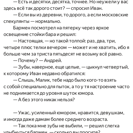
— Есть и десятки, десятка, точнее. Но неужели у вас
здесь всё так дорого стоит? — спросил Иван.
— Если вы из деревни, то дорого, а если московские
спекулянты — нормально.
Бармен посмотрел на пятерку через яркое
освещение стойки бара и решил:
— Настоящая, — но такой толпой: раз, два, три,
четыре плюс телки вечером — может и не хватить, ибо я
больше чем за триста пятьдесят не возьму всё равно.
— Почему? — Андрей.
— Зубы, наверное, еще целые, — цыкнул четвертый,
к которому Иван недавно обратился:
— Слышь, Малик, тебе надо было кого-то взять
с собой специально для пыток, а то у тя настроение часто
не поднимается до уровня шуток юмора.
— А без этого никак нельзя?
— Ужас, усиленный юмором, нравится, девушкам,
и иногда даже дамам более среднего возраста.
— Так пока мне зубы не выбили, — решил слегка
улыбнуться бармен, — сколько вы просите?