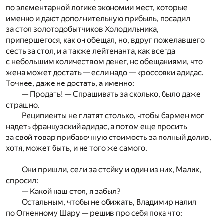
по элементарной логике экономии мест, которые
именно и дают дополнительную прибыль, посадил
за стол золотодобытчиков Холодильника,
припершегося, как он обещал, но, вдруг пожелавшего
сесть за стол, и а также лейтенанта, как всегда
с небольшим количеством денег, но обещаниями, что
жена может достать — если надо — кроссовки адидас.
Точнее, даже не достать, а именно:
— Продать! — Спрашивать за сколько, было даже
страшно.
Реципиенты не платят столько, чтобы бармен мог
надеть французский адидас, а потом еще просить
за свой товар прибавочную стоимость за полный долив,
хотя, может быть, и не того же самого.
Они пришли, сели за стойку и один из них, Малик,
спросил:
— Какой наш стол, я забыл?
Остальным, чтобы не обижать, Владимир налил
по Огненному Шару — решив про себя пока что: