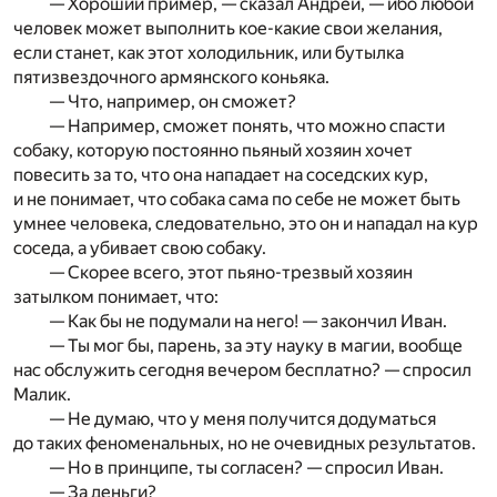
— Хороший пример, — сказал Андрей, — ибо любой
человек может выполнить кое-какие свои желания,
если станет, как этот холодильник, или бутылка
пятизвездочного армянского коньяка.
— Что, например, он сможет?
— Например, сможет понять, что можно спасти
собаку, которую постоянно пьяный хозяин хочет
повесить за то, что она нападает на соседских кур,
и не понимает, что собака сама по себе не может быть
умнее человека, следовательно, это он и нападал на кур
соседа, а убивает свою собаку.
— Скорее всего, этот пьяно-трезвый хозяин
затылком понимает, что:
— Как бы не подумали на него! — закончил Иван.
— Ты мог бы, парень, за эту науку в магии, вообще
нас обслужить сегодня вечером бесплатно? — спросил
Малик.
— Не думаю, что у меня получится додуматься
до таких феноменальных, но не очевидных результатов.
— Но в принципе, ты согласен? — спросил Иван.
— За деньги?