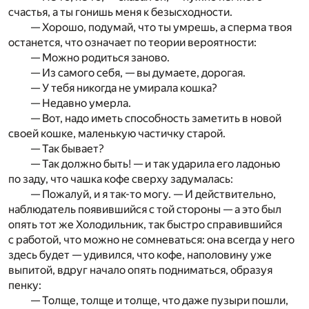
счастья, а ты гонишь меня к безысходности.
— Хорошо, подумай, что ты умрешь, а сперма твоя
останется, что означает по теории вероятности:
— Можно родиться заново.
— Из самого себя, — вы думаете, дорогая.
— У тебя никогда не умирала кошка?
— Недавно умерла.
— Вот, надо иметь способность заметить в новой
своей кошке, маленькую частичку старой.
— Так бывает?
— Так должно быть! — и так ударила его ладонью
по заду, что чашка кофе сверху задумалась:
— Пожалуй, и я так-то могу. — И действительно,
наблюдатель появившийся с той стороны — а это был
опять тот же Холодильник, так быстро справившийся
с работой, что можно не сомневаться: она всегда у него
здесь будет — удивился, что кофе, наполовину уже
выпитой, вдруг начало опять подниматься, образуя
пенку:
— Толще, толще и толще, что даже пузыри пошли,