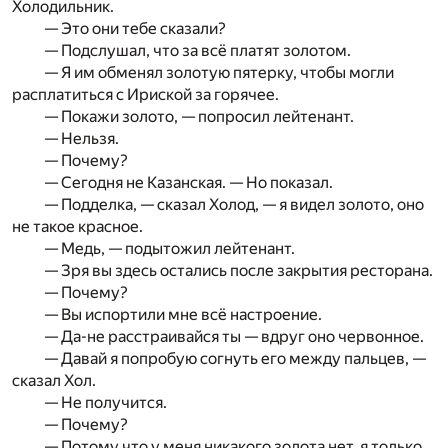
Холодильник.
— Это они тебе сказали?
— Подслушал, что за всё платят золотом.
— Я им обменял золотую пятерку, чтобы могли
расплатиться с Ириской за горячее.
— Покажи золото, — попросил лейтенант.
— Нельзя.
— Почему?
— Сегодня не Казанская. — Но показал.
— Подделка, — сказал Холод, — я видел золото, оно
не такое красное.
— Медь, — подытожил лейтенант.
— Зря вы здесь остались после закрытия ресторана.
— Почему?
— Вы испортили мне всё настроение.
— Да-не расстраивайся ты — вдруг оно червонное.
— Давай я попробую согнуть его между пальцев, —
сказал Хол.
— Не получится.
— Почему?
— Потому что у меня никакого золота нет, я только