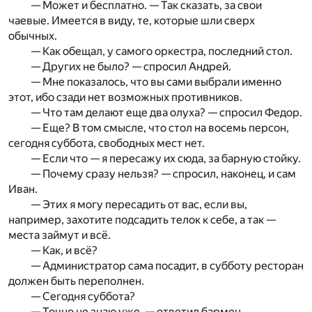
— Может и бесплатно. — Так сказать, за свои
чаевые. Имеется в виду, те, которые шли сверх
обычных.
— Как обещал, у самого оркестра, последний стол.
— Других не было? — спросил Андрей.
— Мне показалось, что вы сами выбрали именно
этот, ибо сзади нет возможных противников.
— Что там делают еще два олуха? — спросил Федор.
— Еще? В том смысле, что стол на восемь персон,
сегодня суббота, свободных мест нет.
— Если что — я пересажу их сюда, за барную стойку.
— Почему сразу нельзя? — спросил, наконец, и сам
Иван.
— Этих я могу пересадить от вас, если вы,
например, захотите подсадить телок к себе, а так —
места займут и всё.
— Как, и всё?
— Администратор сама посадит, в субботу ресторан
должен быть переполнен.
— Сегодня суббота?
— Точно не знаю уже, — ответил бармен