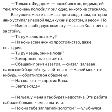
— Только с Федором, — полюбился он, видимо, ей
тем, что очень полюбил прилюдно, никого не стесняясь.
Все ушли вместе с замзав производством, которая
явно уступала первой леди кухни и ростом, и весом. Но:
— Имеет свободную комнату, — сказал Хол, присев
за стойку.
— Ты думаешь поэтому?
— На ночь всем нужно пространство, даже
не людям.
— Ты думаешь, они не люди?
— Замороженные какие-то.
— Обещали прийти завтра, — сказал, залезая
на высокий барный стул лейтенант. — Налей мне что-
нибудь, — обратился он к бармену.
— На сколько, — спросил Вова.
— Завтра отдам.
— Нельзя, у меня и так будет недостача. Эти ребята
набрали больше, чем заплатили.
— Но они тебе заплатили золотом? — улыбнулся