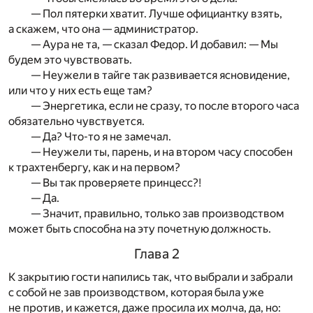
— Пол пятерки хватит. Лучше официантку взять,
а скажем, что она — администратор.
— Аура не та, — сказал Федор. И добавил: — Мы
будем это чувствовать.
— Неужели в тайге так развивается ясновидение,
или что у них есть еще там?
— Энергетика, если не сразу, то после второго часа
обязательно чувствуется.
— Да? Что-то я не замечал.
— Неужели ты, парень, и на втором часу способен
к трахтенбергу, как и на первом?
— Вы так проверяете принцесс?!
— Да.
— Значит, правильно, только зав производством
может быть способна на эту почетную должность.
Глава 2
К закрытию гости напились так, что выбрали и забрали
с собой не зав производством, которая была уже
не против, и кажется, даже просила их молча, да, но: