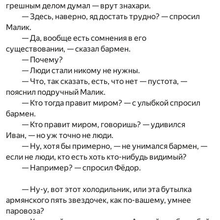
грешным делом думал — врут знахари.
— Здесь, наверно, яд достать трудно? — спросил
Малик.
— Да, вообще есть сомнения в его
существовании, — сказал бармен.
— Почему?
— Люди стали никому не нужны.
— Что, так сказать, есть, что нет — пустота, —
пояснил подручный Малик.
— Кто тогда правит миром? — с улыбкой спросил
бармен.
— Кто правит миром, говоришь? — удивился
Иван, — но уж точно не люди.
— Ну, хотя бы примерно, — не унимался бармен, —
если не люди, кто есть хоть кто-нибудь видимый?
— Например? — спросил Фёдор.
— Ну-у, вот этот холодильник, или эта бутылка
армянского пять звездочек, как по-вашему, умнее
паровоза?