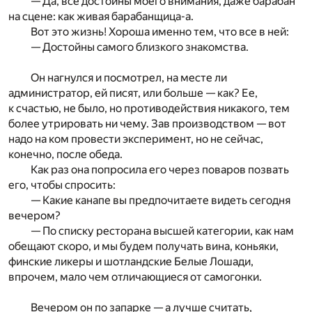
— Да, все достойны моего внимания, даже барабан
на сцене: как живая барабанщица-а.
Вот это жизнь! Хороша именно тем, что все в ней:
— Достойны самого близкого знакомства.
Он нагнулся и посмотрел, на месте ли
администратор, ей писят, или больше — как? Ее,
к счастью, не было, но противодействия никакого, тем
более утрировать ни чему. Зав производством — вот
надо на ком провести эксперимент, но не сейчас,
конечно, после обеда.
Как раз она попросила его через поваров позвать
его, чтобы спросить:
— Какие канапе вы предпочитаете видеть сегодня
вечером?
— По списку ресторана высшей категории, как нам
обещают скоро, и мы будем получать вина, коньяки,
финские ликеры и шотландские Белые Лошади,
впрочем, мало чем отличающиеся от самогонки.
Вечером он по запарке — а лучше считать,