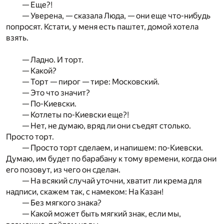
— Еще?!
— Уверена, — сказала Люда, — они еще что-нибудь
попросят. Кстати, у меня есть паштет, домой хотела
взять.
— Ладно. И торт.
— Какой?
— Торт — пирог — тире: Московский.
— Это что значит?
— По-Киевски.
— Котлеты по-Киевски еще?!
— Нет, не думаю, вряд ли они съедят столько.
Просто торт.
— Просто торт сделаем, и напишем: по-Киевски.
Думаю, им будет по барабану к тому времени, когда они
его позовут, из чего он сделан.
— На всякий случай уточни, хватит ли крема для
надписи, скажем так, с намеком: На Казан!
— Без мягкого знака?
— Какой может быть мягкий знак, если мы,