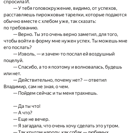
спросила И.
— У тебя головокружение, видимо, от успехов,
расставляешь пирожковые тарелки, которые подаются
обычно вместе с хлебом уже, так сказать:
по требованию.
— Верно. Ты это очень верно заметил, для того,
чтобы войти в форму мне нужен успех. Ты можешь мне
его послать?
— Изволь, — и зачем-то послал ей воздушный
поцелуй.
— Спасибо, а то я поэтому и волновалась, будешь
или нет.
— Действительно, почему нет? — ответил
Владимир, сам не зная, о чем.
— Пойдем сейчас и ты меня трахнешь.
— Да ты что!
— А что?
— Еще не вечер.
— Я загадала, что очень хочу сделать это утром.
— Так кругом народу, как собак — любимых