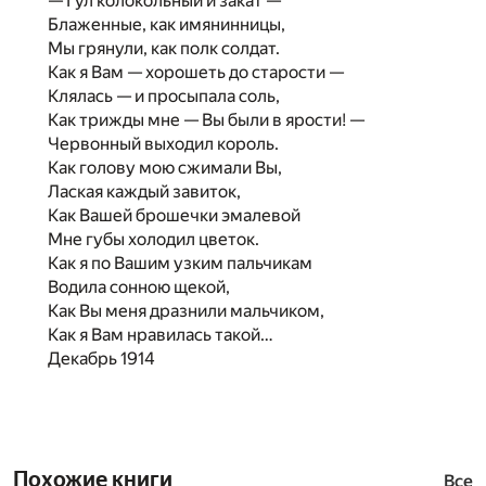
— Гул колокольный и закат —
Блаженные, как имянинницы,
Мы грянули, как полк солдат.
Как я Вам — хорошеть до старости —
Клялась — и просыпала соль,
Как трижды мне — Вы были в ярости! —
Червонный выходил король.
Как голову мою сжимали Вы,
Лаская каждый завиток,
Как Вашей брошечки эмалевой
Мне губы холодил цветок.
Как я по Вашим узким пальчикам
Водила сонною щекой,
Как Вы меня дразнили мальчиком,
Как я Вам нравилась такой…
Декабрь 1914
Похожие книги
Все