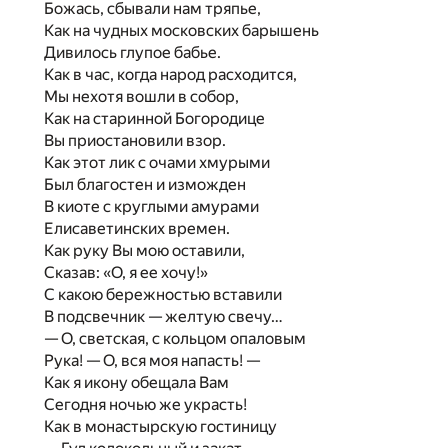
Божась, сбывали нам тряпье,
Как на чудных московских барышень
Дивилось глупое бабье.
Как в час, когда народ расходится,
Мы нехотя вошли в собор,
Как на старинной Богородице
Вы приостановили взор.
Как этот лик с очами хмурыми
Был благостен и изможден
В киоте с круглыми амурами
Елисаветинских времен.
Как руку Вы мою оставили,
Сказав: «О, я ее хочу!»
С какою бережностью вставили
В подсвечник — желтую свечу…
— О, светская, с кольцом опаловым
Рука! — О, вся моя напасть! —
Как я икону обещала Вам
Сегодня ночью же украсть!
Как в монастырскую гостиницу