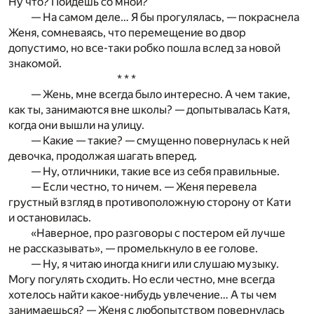
Ну что? Пойдешь со мной?
— На самом деле… Я бы прогулялась, — покраснела
Женя, сомневаясь, что перемещение во двор
допустимо, но все-таки робко пошла вслед за новой
знакомой.
* * *
— Жень, мне всегда было интересно. А чем такие,
как ты, занимаются вне школы? — допытывалась Катя,
когда они вышли на улицу.
— Какие — такие? — смущенно повернулась к ней
девочка, продолжая шагать вперед.
— Ну, отличники, такие все из себя правильные.
— Если честно, то ничем. — Женя перевела
грустный взгляд в противоположную сторону от Кати
и остановилась.
«Наверное, про разговоры с постером ей лучше
не рассказывать», — промелькнуло в ее голове.
— Ну, я читаю иногда книги или слушаю музыку.
Могу погулять сходить. Но если честно, мне всегда
хотелось найти какое-нибудь увлечение… А ты чем
занимаешься? — Женя с любопытством повернулась