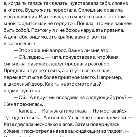
я, когда пыталась так делать, чувствовала себя, словно
в клетке. Будто жить перестала. Сплошные правила
и ограничения. И я поняла, что мне все равно, кто там
мной гордится или не гордится. Поняла, что мне важнее
быть собой. Поэтому я и не боюсь нарушать правила.
А для тебя, видимо, это крайне важно, вот ты
и загоняешься.
— Это хороший вопрос. Важно ли мне это…
— Ой, ладно… — Катя, почувствовав, что Женя
сильно загрузилась, вдруг прервала разговор. —
Предлагаю тут не стоять, а раз уж нас выгнали,
переместиться в более приятное место. Например,
в школьный двор. Как ты на это смотришь? —
подмигнула она.
— Ой… А вдруг мы опоздаем на следующий урок? —
Женя поежилась.
— Капец… — Катя закатила глаза — Ну и оставайся
тут одна стоять… А я пошла. У нас еще полно времени. —
Катя сделала несколько шагов. Затем повернулась
к Жене и посмотрела на нее выжидающим взглядом. —