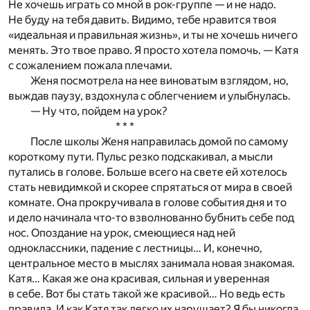
Не хочешь играть со мной в рок-группе — и не надо.
Не буду на тебя давить. Видимо, тебе нравится твоя
«идеальная и правильная жизнь», и ты не хочешь ничего
менять. Это твое право. Я просто хотела помочь. — Катя
с сожалением пожала плечами.
Женя посмотрела на нее виноватым взглядом, но,
выждав паузу, вздохнула с облегчением и улыбнулась.
— Ну что, пойдем на урок?
* * *
После школы Женя направилась домой по самому
короткому пути. Пульс резко подскакивал, а мысли
путались в голове. Больше всего на свете ей хотелось
стать невидимкой и скорее спрятаться от мира в своей
комнате. Она прокручивала в голове события дня и то
и дело начинала что-то взволнованно бубнить себе под
нос. Опоздание на урок, смеющиеся над ней
одноклассники, падение с лестницы… И, конечно,
центральное место в мыслях занимала новая знакомая.
Катя… Какая же она красивая, сильная и уверенная
в себе. Вот бы стать такой же красивой… Но ведь есть
правила. И как Катя так легко их нарушает? Я бы никогда