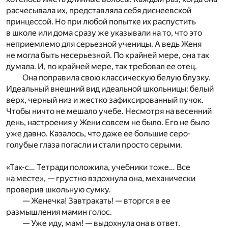
расчесывала их, представляла себя диснеевской
принцессой. Но при любой попытке их распустить
в школе или дома сразу же указывали на то, что это
неприемлемо для серьезной ученицы. А ведь Женя
не могла быть несерьезной. По крайней мере, она так
думала. И, по крайней мере, так требовал ее отец.
Она поправила свою классическую белую блузку.
Идеальный внешний вид идеальной школьницы: белый
верх, черный низ и жестко зафиксированный пучок.
Чтобы ничто не мешало учебе. Несмотря на весенний
день, настроения у Жени совсем не было. Его не было
уже давно. Казалось, что даже ее большие серо-
голубые глаза погасли и стали просто серыми.
«Так-с… Тетради положила, учебники тоже… Все
на месте», — грустно вздохнула она, механически
проверив школьную сумку.
— Женечка! Завтракать! — вторгся в ее
размышления мамин голос.
— Уже иду, мам! — выдохнула она в ответ.