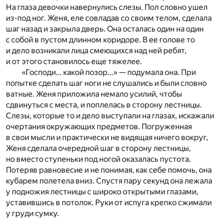
На глаза девочки навернулись слезы. Пол словно ушел
из-под ног. Женя, еле совладав со своим телом, сделала
шаг назад и закрыла дверь. Она осталась один на один
с собой в пустом длинном коридоре. В ее голове то
и дело возникали лица смеющихся над ней ребят,
и от этого становилось еще тяжелее.
«Господи… какой позор…» — подумала она. При
попытке сделать шаг ноги не слушались и были словно
ватные. Женя приложила немало усилий, чтобы
сдвинуться с места, и поплелась в сторону лестницы.
Слезы, которые то и дело выступали на глазах, искажали
очертания окружающих предметов. Погруженная
в свои мысли и практически не видящая ничего вокруг,
Женя сделала очередной шаг в сторону лестницы,
но вместо ступеньки под ногой оказалась пустота.
Потеряв равновесие и не понимая, как себе помочь, она
кубарем полетела вниз. Спустя пару секунд она лежала
у подножия лестницы с широко открытыми глазами,
уставившись в потолок. Руки от испуга крепко сжимали
у груди сумку.