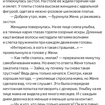
и плюхнулась за стол. На столе ее ждали горячий чай
и омлет. У плиты стояла высокая женщина с идеальной
фигурой, одетая в нежно-розовое шелковое платье.
— Доброе утро, мам, — буркнула Женя, усаживаясь
за стол.
Женщина повернулась. На ее лице сияла улыбка,
а в темных карих глазах горели озорные искры. Длинные
каштановые волосы ниспадали легкими волнами
и слегка пружинили при каждом движении головы.
«Интересно, в кого я такая страшная…» —
промелькнуло в голове у Жени.
— Как тебе спалось, милая? — прервала ее минутку
самобичевания мама. Но вместо ответа Женя только
закатила глаза. — Зайка, ну почему ты снова такая
грустная? Ведь день только начался. Смотри, какая
хорошая погода, — умоляюще спросила мама, но Женя
сделала вид, что не слушает. Это была очередная
ничтожная попытка поговорить с дочерью. Улыбку на ее
лице мама не видела уже много месяцев. И с каждым
днем девочка все меньше и меньше шла на контакт.
— Ну и что, что день только начался? Он все равно