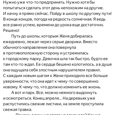
Нужно уже что-то предпринять. Нужно хотя бы
попытаться сделать этот день непохожим на другие.
И начну я прямо сейчас. Пойду в школу по другому пути!
В конце концов, погода на редкость солнечная. Я ведь
все равно успею, времени до урока еще достаточно.
Решено!
Путь до школы, которым Женя добиралась
ежедневно, лежал через серые дворики. Вместо
обычного направления она повернула
в противоположную сторону и устремилась
к городскому парку. Девочка шла так быстро, будто ее
там кто-то ждал. Ее сердце бешено колотилось, а в душе
она ощущала себя злостным нарушителем правил.
С каждым новым шагом к Жени приходило все больше
уверенности, что она идет к чему-то совершенно
новому. К чему-то, что должно изменить ее жизнь.
А вот и парк. Все, можно немного выдохнуть
и осмотреться. Конец апреля… На деревьях уже
распустились свежие листики, на земле проступила
свежая травка.