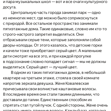
и пара музыкальных школ — вот и все очаги культурного
досуга.
Центральную часть города занимал парк — одно
из немногих мест, где можно было соприкоснуться
с природой. Все остальное пространство занимали
пятиэтажные дома. Такие одинаковые, словно им кто-то
строго-настрого запретил выделяться. Они
отбрасывали серые тени, которые заполоняли собой
дворы-колодцы. От этого казалось, что детские горки
и качели тоже приобретают серый цвет. А маленькие
дети смотрят на все это, и при каждой прогулке
в подсознание словно попадает сигнал — мы не должны
выделяться. Серый цвет — лучший цвет.
В одном из таких пятиэтажных домов, в небольшой
квартире на третьем этаже, стояла в своей комнате
напротив зеркала девушка. Женя Ковалевская
причесывала свои волнистые каштановые волосы.
В последнее время они стали такими длинными, что
доставали до талии. Единственным способом их
спрятать стал тугой пучок. С одной стороны, Жене очень
хотелось иметь длинные волосы. Каждый раз, когда она