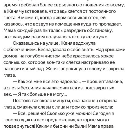
время требовал более серьезного отношения ко всему,
а Женя чувствовала, что задыхается от постоянного
гнета. В момент, когда рядом возникал отец, ей
казалось, что воздух из помещения куда-то пропадает.
Мама каждый раз пыталась разрядить обстановку,
но с каждым разом получалось все хуже и хуже.
Оказавшись на улице, Женя вздохнула
с облегчением. Весна давала о себе знать. Над крышами
домов, на голубом чистом небе красовалось яркое
солнышко, которое все-таки слегка настраивало ее
на позитивный лад. Женя запрокинула голову и закрыла
глаза.
— Как же мне все это надоело… — прошептала она,
а слезы бессилия начали сочиться из-под закрытых
век. — Я так больше не могу…
Постояв так около минуты, она наконец открыла
глаза, смахнула слезы с лица и громко произнесла:
— Все, решено! Сколько уже можно! Сегодня я
говорю «да» на все предложения, которые могут
подвернуться! Какими бы они ни были! Мама права.