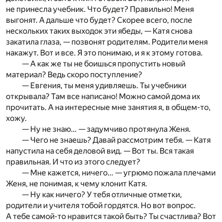
не принесла учебник. Что будет? Правильно! Меня
выгонят. А дальше что будет? Скорее всего, после
нескольких таких выходок эти ябеды, — Катя снова
закатила глаза, — позвонят родителям. Родители меня
накажут. Вот и все. Я это понимаю, и я к этому готова.
— А как же ты не боишься пропустить новый
материал? Ведь скоро поступление?
— Евгения, ты меня удивляешь. Ты учебники
открывала? Там все написано! Можно самой дома их
прочитать. А на интересные мне занятия я, в общем-то,
хожу.
— Ну не знаю… — задумчиво протянула Женя.
— Чего не знаешь? Давай рассмотрим тебя. — Катя
напустила на себя деловой вид. — Вот ты. Вся такая
правильная. И что из этого следует?
— Мне кажется, ничего… — угрюмо пожала плечами
Женя, не понимая, к чему клонит Катя.
— Ну как ничего? У тебя отличные отметки,
родители и учителя тобой гордятся. Но вот вопрос.
А тебе самой-то нравится такой быть? Ты счастлива? Вот