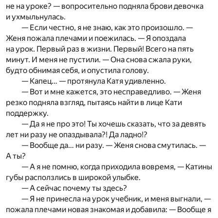
не на уроке? — вопросительно подняла брови девочка
и ухмыльнулась.
— Если честно, я не знаю, как это произошло. —
Женя пожала плечами и поежилась. — Я опоздала
на урок. Первый раз в жизни. Первый! Всего на пять
минут. И меня не пустили. — Она снова сжала руки,
будто обнимая себя, и опустила голову.
— Капец… — протянула Катя удивленно.
— Вот и мне кажется, это несправедливо. — Женя
резко подняла взгляд, пытаясь найти в лице Кати
поддержку.
— Да я не про это! Ты хочешь сказать, что за девять
лет ни разу не опаздывала?! Да ладно!?
— Вообще да… ни разу. — Женя снова смутилась. —
А ты?
— А я не помню, когда приходила вовремя, — Катины
губы расползлись в широкой улыбке.
— А сейчас почему ты здесь?
— Я не принесла на урок учебник, и меня выгнали, —
пожала плечами новая знакомая и добавила: — Вообще я