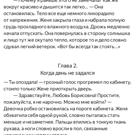
— Почему я раньше этого не замечала? Как же
вокруг красиво и дышится так легко… — Она
остановилась. Тело все еще немного лихорадило
от напряжения. Женя закрыла глаза и набрала полную
грудь прохладного влажного воздуха. Дрожь медленно
начала отпускать. Она повернулась в сторону солнышка
и лицо тут же окутало тепло, которое то и дело словно
сдувал легкий ветерок. «Вот бы всегда так стоять…»
Глава 2.
Когда день не задался
— Ты опоздала! — грозный голос прогремел по кабинету,
стоило только Жене приоткрыть дверь.
— Здравствуйте, Любовь Борисовна! Простите,
пожалуйста, я не нарочно. Можно мне войти? —
Девочка робко остановилась на пороге кабинета. Женя
обхватила себя одной рукой, словно пыталась стать
меньше и незаметнее. Пальцы впились в тонкую ткань
рукава, а ноги словно вросли в пол, связанные