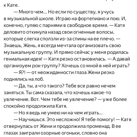
к Кате.
— Много чем… Но если по существу, я учусь
в музыкальной школе. Играю на фортепиано и пою. И,
конечно, гуляю с парнями в свободное время. — Катя
деловито откинула назад свои огненные волосы,
которые слегка сползли из-за спины на ее плечо. —
Знаешь, Жень, я всегда мечтала организовать свою
музыкальную группу. И прямо сейчас у меня родилась
гениальная идея! — Катя резко остановилась. — А давай
организуем рок-группу? Хочешь со мной в ней играть?
— Я?! — от неожиданности глаза Жени резко
поднялись на лоб.
— Да, ты, а что такого? Тебе все равно нечем
заняться. Ты сама сказала, что хочешь какое-то
увлечение. Вот. Чем тебе не увлечение? — уже более
спокойно продолжила Катя.
— Но я ведь не умею ни на чем играть…
— Научишься. Это несложно! Я тебе помогу! — Катя
отвернулась от Жени и продолжила променад. В ее
глазах заиграли озорные огоньки, словно она