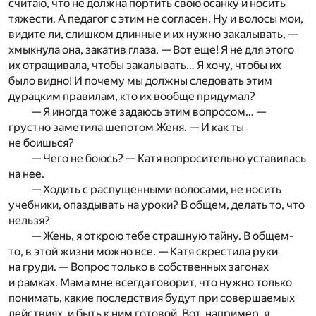
считаю, что не должна портить свою осанку и носить
тяжести. А педагог с этим не согласен. Ну и волосы мои,
видите ли, слишком длинные и их нужно закалывать, —
хмыкнула она, закатив глаза. — Вот еще! Я не для этого
их отращивала, чтобы закалывать… Я хочу, чтобы их
было видно! И почему мы должны следовать этим
дурацким правилам, кто их вообще придумал?
— Я иногда тоже задаюсь этим вопросом… —
грустно заметила шепотом Женя. — И как ты
не боишься?
— Чего не боюсь? — Катя вопросительно уставилась
на нее.
— Ходить с распущенными волосами, не носить
учебники, опаздывать на уроки? В общем, делать то, что
нельзя?
— Жень, я открою тебе страшную тайну. В общем-
то, в этой жизни можно все. — Катя скрестила руки
на груди. — Вопрос только в собственных загонах
и рамках. Мама мне всегда говорит, что нужно только
понимать, какие последствия будут при совершаемых
действиях, и быть к ним готовой. Вот, например, я