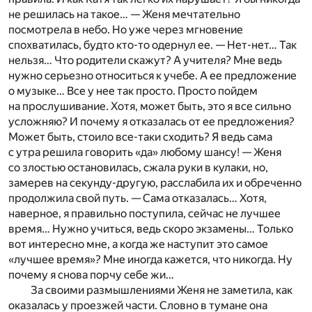
не решилась на такое… — Женя мечтательно
посмотрела в небо. Но уже через мгновение
спохватилась, будто кто-то одернул ее. — Нет-нет… Так
нельзя… Что родители скажут? А учителя? Мне ведь
нужно серьезно относиться к учебе. А ее предложение
о музыке… Все у нее так просто. Просто пойдем
на прослушивание. Хотя, может быть, это я все сильно
усложняю? И почему я отказалась от ее предложения?
Может быть, стоило все-таки сходить? Я ведь сама
с утра решила говорить «да» любому шансу! — Женя
со злостью остановилась, сжала руки в кулаки, но,
замерев на секунду-другую, расслабила их и обреченно
продолжила свой путь. — Сама отказалась… Хотя,
наверное, я правильно поступила, сейчас не лучшее
время… Нужно учиться, ведь скоро экзамены… Только
вот интересно мне, а когда же наступит это самое
«лучшее время»? Мне иногда кажется, что никогда. Ну
почему я снова порчу себе жи…
За своими размышлениями Женя не заметила, как
оказалась у проезжей части. Словно в тумане она