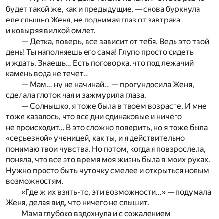
будет такой же, как и предыдущие, — снова буркнула
еле слышно Женя, не поднимая глаз от завтрака
и ковыряя вилкой омлет.
— Детка, поверь, все зависит от тебя. Ведь это твой
день! Ты наполняешь его сама! Глупо просто сидеть
и ждать. Знаешь… Есть поговорка, что под лежачий
камень вода не течет…
— Мам… ну не начинай… — прогундосила Женя,
сделала глоток чая и зажмурила глаза.
— Солнышко, я тоже была в твоем возрасте. И мне
тоже казалось, что все дни одинаковые и ничего
не происходит… В это сложно поверить, но я тоже была
«серьезной» ученицей, как ты, и я действительно
понимаю твои чувства. Но потом, когда я повзрослела,
поняла, что все это время моя жизнь была в моих руках.
Нужно просто быть чуточку смелее и открыться новым
возможностям.
«Где ж их взять-то, эти возможности…» — подумала
Женя, делая вид, что ничего не слышит.
Мама глубоко вздохнула и с сожалением