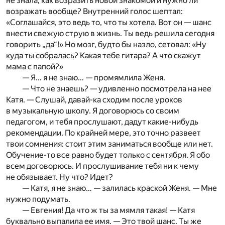
не знала, как возразить новой знакомой и нужно ли
возражать вообще? Внутренний голос шептал:
«Соглашайся, это ведь то, что ты хотела. Вот он — шанс
внести свежую струю в жизнь. Ты ведь решила сегодня
говорить „да“!» Но мозг, будто бы назло, сетовал: «Ну
куда ты собралась? Какая тебе гитара? А что скажут
мама с папой?»
— Я… я не знаю… — промямлила Женя.
— Что не знаешь? — удивленно посмотрела на нее
Катя. — Слушай, давай-ка сходим после уроков
в музыкальную школу. Я договорюсь со своим
педагогом, и тебя прослушают, дадут какие-нибудь
рекомендации. По крайней мере, это точно развеет
твои сомнения: стоит этим заниматься вообще или нет.
Обучение-то все равно будет только с сентября. Я обо
всем договорюсь. И прослушивание тебя ни к чему
не обязывает. Ну что? Идет?
— Катя, я не знаю… — залилась краской Женя. — Мне
нужно подумать.
— Евгения! Да что ж ты за мямля такая! — Катя
буквально выпалила ее имя. — Это твой шанс. Ты же