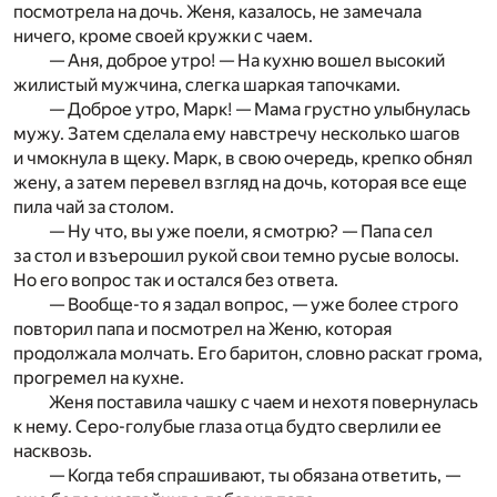
посмотрела на дочь. Женя, казалось, не замечала
ничего, кроме своей кружки с чаем.
— Аня, доброе утро! — На кухню вошел высокий
жилистый мужчина, слегка шаркая тапочками.
— Доброе утро, Марк! — Мама грустно улыбнулась
мужу. Затем сделала ему навстречу несколько шагов
и чмокнула в щеку. Марк, в свою очередь, крепко обнял
жену, а затем перевел взгляд на дочь, которая все еще
пила чай за столом.
— Ну что, вы уже поели, я смотрю? — Папа сел
за стол и взъерошил рукой свои темно русые волосы.
Но его вопрос так и остался без ответа.
— Вообще-то я задал вопрос, — уже более строго
повторил папа и посмотрел на Женю, которая
продолжала молчать. Его баритон, словно раскат грома,
прогремел на кухне.
Женя поставила чашку с чаем и нехотя повернулась
к нему. Серо-голубые глаза отца будто сверлили ее
насквозь.
— Когда тебя спрашивают, ты обязана ответить, —