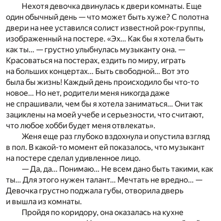
Нехотя девочка двинулась к двери комнаты. Еще
один обычный день — что может быть хуже? С полотна
двери на нее уставился солист известной рок-группы,
изображенный на постере. «Эх… Как бы я хотела быть
как ты… — грустно улыбнулась музыканту она. —
Красоваться на постерах, ездить по миру, играть
на больших концертах… Быть свободной… Вот это
была бы жизнь! Каждый день происходило бы что-то
новое… Но нет, родители меня никогда даже
не спрашивали, чем бы я хотела заниматься… Они так
зациклены на моей учебе и серьезности, что считают,
что любое хобби будет меня отвлекать».
Женя еще раз глубоко вздохнула и опустила взгляд
в пол. В какой-то момент ей показалось, что музыкант
на постере сделал удивленное лицо.
— Да, да… Понимаю… Не всем дано быть такими, как
ты… Для этого нужен талант… Мечтать не вредно… —
Девочка грустно поджала губы, отворила дверь
и вышла из комнаты.
Пройдя по коридору, она оказалась на кухне