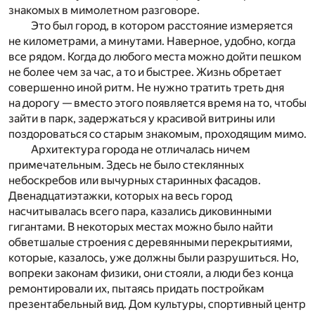
знакомых в мимолетном разговоре.
Это был город, в котором расстояние измеряется
не километрами, а минутами. Наверное, удобно, когда
все рядом. Когда до любого места можно дойти пешком
не более чем за час, а то и быстрее. Жизнь обретает
совершенно иной ритм. Не нужно тратить треть дня
на дорогу — вместо этого появляется время на то, чтобы
зайти в парк, задержаться у красивой витрины или
поздороваться со старым знакомым, проходящим мимо.
Архитектура города не отличалась ничем
примечательным. Здесь не было стеклянных
небоскребов или вычурных старинных фасадов.
Двенадцатиэтажки, которых на весь город
насчитывалась всего пара, казались диковинными
гигантами. В некоторых местах можно было найти
обветшалые строения с деревянными перекрытиями,
которые, казалось, уже должны были разрушиться. Но,
вопреки законам физики, они стояли, а люди без конца
ремонтировали их, пытаясь придать постройкам
презентабельный вид. Дом культуры, спортивный центр