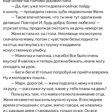
еще более настойчиво добавил папа.
— Да, пап, уже почти доела и сейчас пойду
в школу, — процедила сквозь зубы недовольная Женя.
— Такое впечатление, что ты мне тут одолжение
делаешь! Повтори! И, будь добра, более любезно! —
отрезал отец, продолжая смотреть на дочь неморгая.
Женя встала из-за стола. Умоляюще посмотрела
сначала на маму, потом с чувством безысходности
на отца, вытянулась в струнку и выдавила
искусственную улыбку.
— Мамочка и папочка, спасибо! Все было очень
вкусно! Я наелась и теперь должна бежать, иначе могу
опоздать на урок.
— Беги-беги! И только попробуй не прийти вовремя.
Ну и молодежь пошла…
— Марк, дорогой, — жена подсела к нему и взяла
за руку, — расскажи лучше, какие у тебя планы на день?
Пользуясь тем, что мама отвлекла внимание отца,
Женя незаметно выскользнула из кухни. В последнее
время отношения с отцом, мягко говоря, не клеились
и с каждым днем становились только хуже. Он все