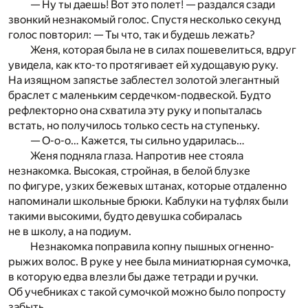
— Ну ты даешь! Вот это полет! — раздался сзади
звонкий незнакомый голос. Спустя несколько секунд
голос повторил: — Ты что, так и будешь лежать?
Женя, которая была не в силах пошевелиться, вдруг
увидела, как кто-то протягивает ей худощавую руку.
На изящном запястье заблестел золотой элегантный
браслет с маленьким сердечком-подвеской. Будто
рефлекторно она схватила эту руку и попыталась
встать, но получилось только сесть на ступеньку.
— О-о-о… Кажется, ты сильно ударилась…
Женя подняла глаза. Напротив нее стояла
незнакомка. Высокая, стройная, в белой блузке
по фигуре, узких бежевых штанах, которые отдаленно
напоминали школьные брюки. Каблуки на туфлях были
такими высокими, будто девушка собиралась
не в школу, а на подиум.
Незнакомка поправила копну пышных огненно-
рыжих волос. В руке у нее была миниатюрная сумочка,
в которую едва влезли бы даже тетради и ручки.
Об учебниках с такой сумочкой можно было попросту
забыть.