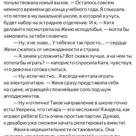
почувствовала новый вызов. — Осталось совсем
немного времени до конца учебного года. Я слышала,
что летом в музыкальной школе, в которой я учусь,
будет набор на эстрадное отделение. И я, — Катя
деловито посмотрела на Женю исподлобья, — могла бы
замолвить за тебя словечко.
— Ну, я не знаю… У тебя все так просто… — сердце
Жени сжалось от неожиданности и страха.
— А зачем усложнять? Вот скажи лучше, а на чем ты
хотела бы играть? — напористо спросила Катя, чувствуя,
что девочка готова слиться.
— Ну, если честно… Я всегда мечтала играть
на электрогитаре. — Женя сразу представила себя
на сцене, играющей сложнейшее соло под шум
аплодисментов.
— Ну и отлично! Такое направление в школе точно
есть! Уверена, что гитара — это несложно! Я видела, как
играют ребята! Есть очень простые партии. Думаю,
к декабрю уже сможем начать репетировать вместе!
Женя в нерешительности остановилась. Она