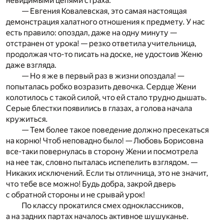
невидимыми цепями страха.
— Евгения Ковалевская, это самая настоящая
демонстрация халатного отношения к предмету. У нас
есть правило: опоздал, даже на одну минуту —
отстранен от урока! — резко ответила учительница,
продолжая что-то писать на доске, не удостоив Женю
даже взгляда.
— Но я же в первый раз в жизни опоздала! —
попыталась робко возразить девочка. Сердце Жени
колотилось с такой силой, что ей стало трудно дышать.
Серые блестки появились в глазах, а голова начала
кружиться.
— Тем более такое поведение должно пресекаться
на корню! Чтоб неповадно было! — Любовь Борисовна
все-таки повернулась в сторону Жени и посмотрела
на нее так, словно пыталась испепелить взглядом. —
Никаких исключений. Если ты отличница, это не значит,
что тебе все можно! Будь добра, закрой дверь
с обратной стороны и не срывай урок!
По классу прокатился смех одноклассников,
а на задних партах началось активное шушуканье.