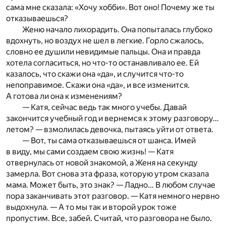
сама мне сказала: «Хочу хобби». Вот оно! Почему же ты
отказываешься?
Женю начало лихорадить. Она попыталась глубоко
вдохнуть, но воздух не шел в легкие. Горло сжалось,
словно ее душили невидимые пальцы. Она и правда
хотела согласиться, но что-то останавливало ее. Ей
казалось, что скажи она «да», и случится что-то
непоправимое. Скажи она «да», и все изменится.
А готова ли она к изменениям?
— Катя, сейчас ведь так много учебы. Давай
закончится учебный год и вернемся к этому разговору…
летом? — взмолилась девочка, пытаясь уйти от ответа.
— Вот, ты сама отказываешься от шанса. Имей
в виду, мы сами создаем свою жизнь! — Катя
отвернулась от новой знакомой, а Женя на секунду
замерла. Вот снова эта фраза, которую утром сказала
мама. Может быть, это знак? — Ладно… В любом случае
пора заканчивать этот разговор. — Катя немного нервно
выдохнула. — А то мы так и второй урок тоже
пропустим. Все, забей. Считай, что разговора не было.