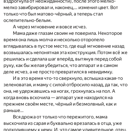
вздрогнула от неожиданности), после этого мелко-
мелко завибрировал и, наконец,… изменил цвет. Вот
только что был матово-чёрный, а теперь стал
ослепительно-белым.
А через мгновение и вовсе исчез.
Мама даже глазам своим не поверила. Некоторое
время она лишь молча и несколько оторопело
вглядывалась в пустое место, где ещё мгновение назад
возвышалась непонятная эта конструкция. Потом всё же
решилась и сделала шаг вперёд, вытянув перед собой
руку, как бы желая убедиться, что аппарат и в самом
деле исчез, а не просто превратился в невидимку.
И в это время что-то сверкнуло, вспышка какая-то
зеленоватая, и маму с силой отбросило назад, да так, что
она, не удержавшись на ногах, грохнулась на пол. А
когда вновь вскочила — аппарат уже находился на
прежнем своём месте, чёрный и безмолвный, как и
раньше…
Вся дрожа от только что пережитого, мама
выскочила из сарая и буквально врезалась в отца, уже
подходившему к нему. И, что самое удивительное, отец,