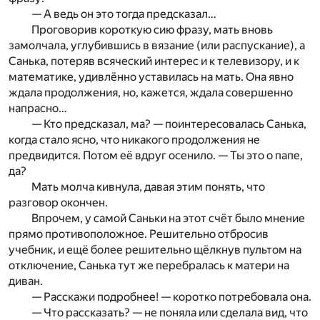
— А ведь он это тогда предсказал…
Проговорив короткую сию фразу, мать вновь
замолчала, углубившись в вязание (или распускание), а
Санька, потеряв всяческий интерес и к телевизору, и к
математике, удивлённо уставилась на мать. Она явно
ждала продолжения, но, кажется, ждала совершенно
напрасно…
— Кто предсказал, ма? — поинтересовалась Санька,
когда стало ясно, что никакого продолжения не
предвидится. Потом её вдруг осенило. — Ты это о папе,
да?
Мать молча кивнула, давая этим понять, что
разговор окончен.
Впрочем, у самой Саньки на этот счёт было мнение
прямо противоположное. Решительно отбросив
учебник, и ещё более решительно щёлкнув пультом на
отключение, Санька тут же перебралась к матери на
диван.
— Расскажи подробнее! — коротко потребовала она.
— Что рассказать? — не поняла или сделала вид, что