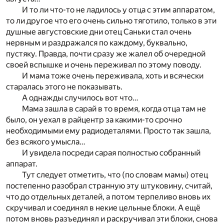
И то ли что-то не ладилось у отца с этим аппаратом,
то ли другое что его очень сильно тяготило, только в эти
душные августовские дни отец Саньки стал очень
нервным и раздражался по каждому, буквально,
пустяку. Правда, почти сразу же жалел об очередной
своей вспышке и очень переживал по этому поводу.
И мама тоже очень переживала, хоть и всячески
старалась этого не показывать.
А однажды случилось вот что…
Мама зашла в сарай в то время, когда отца там не
было, он уехал в райцентр за какими-то срочно
необходимыми ему радиодеталями. Просто так зашла,
без всякого умысла…
И увидела посреди сарая полностью собранный
аппарат.
Тут следует отметить, что (по словам мамы) отец
постепенно разобрал странную эту штуковину, считай,
что до отдельных деталей, а потом терпеливо вновь их
скручивал и соединял в некие цельные блоки. А ещё
потом вновь разъединял и раскручивал эти блоки, снова