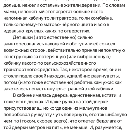
дольше, нежели остальные жители деревни. По словам
мамы, непонятный этот агрегат больше всего
напоминал кабину то ли трактора, то ли комбайна,
только почему-то матово-чёрного цвета и всю в
идеально-круглых каких-то отверстиях.
Детишки (и это естественно) сильно
заинтересовались находкой и обступили её со всех
возможных сторон, действительно приняв непонятную
конструкцию за потерянную (или выброшенную)
кабинку какого-то сельскохозяйственного
транспортного средства. Так, некоторое время, они и
стояли подле своей находки, удивлённо разинув рты,
потом (и это тоже естественно) ребятишкам ужас как
захотелось попасть внутрь странной этой кабинки.
В кабине имелась дверка, единственная, кстати, и
тоже вся в дырках. И даже ручка на этой дверке
присутствовала… но когда один из мальчуганов
попробовал ручку эту чуть повернуть, его так шибануло
чем-то (током, скорее всего), что отлетел бедолага от
той дверки метров на пять, не меньше. И, разумеется,