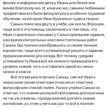
физике и информатике дела у Ивана шли более или
менее благополучно. И, конечно же, самыми любимыми
предметами его были физкультура и особенно трудовое
обучение, на котором Иван буквально чудеса творил.
Санька помогала другу в учёбе, как могла. Впрочем,
чаще всего эта помощь заключалась в том лишь, что
Иван старательно списывал у Саньки домашние задания,
а во время контрольных или самостоятельных работ
Санька, быстренько разобравшись со своим личным
вариантом, чаще всего успевала ещё решить и задание,
предназначенное для соседа. Вот почему средняя
успеваемость Ивана всё же немного превышала его
уровень знаний, хоть и оставалась одной из самых
низких в классе.
Всё это весьма огорчало Саньку, сам же Иван к
невысоким своим отметкам относился с поистине
философским спокойствием. На все упрёки Саньки он
отвечал, что знания школьной программы для мужчины
не так уж и важны, гораздо важнее для него знания
житейские, а с этим у него как раз-то всё в полном