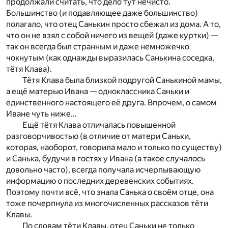
продолжали считать, что дело тут нечисто.
Большинство (и подавляющее даже большинство)
полагало, что отец Санькин просто сбежал из дома. А то,
что он не взял с собой ничего из вещей (даже куртки) —
так он всегда был странным и даже немножечко
чокнутым (как однажды выразилась Санькина соседка,
тётя Клава).
Тётя Клава была близкой подругой Санькиной мамы,
а ещё матерью Ивана — одноклассника Саньки и
единственного настоящего её друга. Впрочем, о самом
Иване чуть ниже…
Ещё тётя Клава отличалась повышенной
разговорчивостью (в отличие от матери Саньки,
которая, наоборот, говорила мало и только по существу)
и Санька, будучи в гостях у Ивана (а такое случалось
довольно часто), всегда получала исчерпывающую
информацию о последних деревенских событиях.
Поэтому почти всё, что знала Санька о своём отце, она
тоже почерпнула из многочисленных рассказов тёти
Клавы.
По словам тёти Клавы, отец Саньки не только