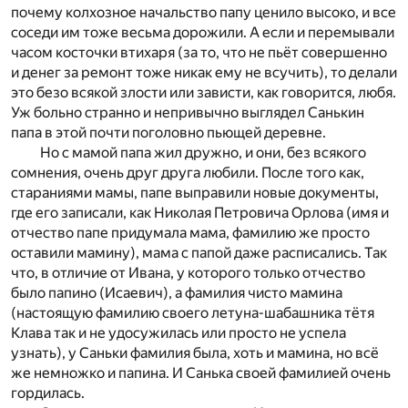
почему колхозное начальство папу ценило высоко, и все
соседи им тоже весьма дорожили. А если и перемывали
часом косточки втихаря (за то, что не пьёт совершенно
и денег за ремонт тоже никак ему не всучить), то делали
это безо всякой злости или зависти, как говорится, любя.
Уж больно странно и непривычно выглядел Санькин
папа в этой почти поголовно пьющей деревне.
Но с мамой папа жил дружно, и они, без всякого
сомнения, очень друг друга любили. После того как,
стараниями мамы, папе выправили новые документы,
где его записали, как Николая Петровича Орлова (имя и
отчество папе придумала мама, фамилию же просто
оставили мамину), мама с папой даже расписались. Так
что, в отличие от Ивана, у которого только отчество
было папино (Исаевич), а фамилия чисто мамина
(настоящую фамилию своего летуна-шабашника тётя
Клава так и не удосужилась или просто не успела
узнать), у Саньки фамилия была, хоть и мамина, но всё
же немножко и папина. И Санька своей фамилией очень
гордилась.