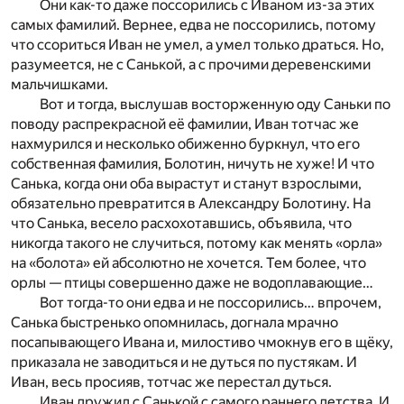
Они как-то даже поссорились с Иваном из-за этих
самых фамилий. Вернее, едва не поссорились, потому
что ссориться Иван не умел, а умел только драться. Но,
разумеется, не с Санькой, а с прочими деревенскими
мальчишками.
Вот и тогда, выслушав восторженную оду Саньки по
поводу распрекрасной её фамилии, Иван тотчас же
нахмурился и несколько обиженно буркнул, что его
собственная фамилия, Болотин, ничуть не хуже! И что
Санька, когда они оба вырастут и станут взрослыми,
обязательно превратится в Александру Болотину. На
что Санька, весело расхохотавшись, объявила, что
никогда такого не случиться, потому как менять «орла»
на «болота» ей абсолютно не хочется. Тем более, что
орлы — птицы совершенно даже не водоплавающие…
Вот тогда-то они едва и не поссорились… впрочем,
Санька быстренько опомнилась, догнала мрачно
посапывающего Ивана и, милостиво чмокнув его в щёку,
приказала не заводиться и не дуться по пустякам. И
Иван, весь просияв, тотчас же перестал дуться.
Иван дружил с Санькой с самого раннего детства. И