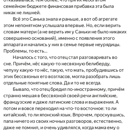
семейном бюджете финансовая прибавка эта была
никак не лишней.
Всё это Санька знала и раньше, а вот об агрегате
этом непонятном услышала впервые. Но, если верить
словам матери (а не верить им у Саньки не было никаких
совершенно оснований), именно с появления этого
аппарата и начались у них в семье первые неурядицы.
Проблемы, то есть…
Началось с того, что отец стал разговаривать во
сне. Причём, нёс какую-то несвязную белиберду,
чепуху какую-то нёс, такую, что мать, пробудившись от
этих бессвязных его возгласов, могла разобрать лишь
отдельные понятные слова. Да и то не всегда.
Бывало, что отец бредил по-иностранному, причём
странно мешая в бессвязной своей речи английские,
французские и даже латинские слова и выражения. А
потом и вовсе переходил на что-то восточное: то ли
китайский, то ли японский язык. Впрочем, проснувшись,
папа ничего из своих ночных разговоров, естественно,
даже не помнил, и очень удивлялся, когда мама ему о