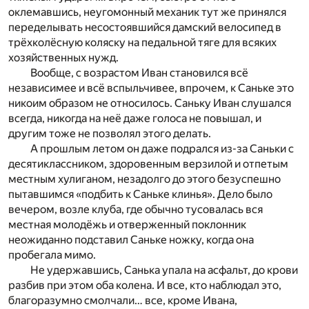
оклемавшись, неугомонный механик тут же принялся
переделывать несостоявшийся дамский велосипед в
трёхколёсную коляску на педальной тяге для всяких
хозяйственных нужд.
Вообще, с возрастом Иван становился всё
независимее и всё вспыльчивее, впрочем, к Саньке это
никоим образом не относилось. Саньку Иван слушался
всегда, никогда на неё даже голоса не повышал, и
другим тоже не позволял этого делать.
А прошлым летом он даже подрался из-за Саньки с
десятиклассником, здоровенным верзилой и отпетым
местным хулиганом, незадолго до этого безуспешно
пытавшимся «подбить к Саньке клинья». Дело было
вечером, возле клуба, где обычно тусовалась вся
местная молодёжь и отверженный поклонник
неожиданно подставил Саньке ножку, когда она
пробегала мимо.
Не удержавшись, Санька упала на асфальт, до крови
разбив при этом оба колена. И все, кто наблюдал это,
благоразумно смолчали… все, кроме Ивана,