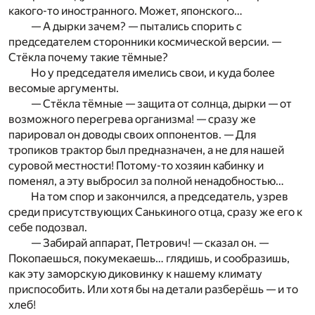
какого-то иностранного. Может, японского…
— А дырки зачем? — пытались спорить с
председателем сторонники космической версии. —
Стёкла почему такие тёмные?
Но у председателя имелись свои, и куда более
весомые аргументы.
— Стёкла тёмные — защита от солнца, дырки — от
возможного перегрева организма! — сразу же
парировал он доводы своих оппонентов. — Для
тропиков трактор был предназначен, а не для нашей
суровой местности! Потому-то хозяин кабинку и
поменял, а эту выбросил за полной ненадобностью…
На том спор и закончился, а председатель, узрев
среди присутствующих Санькиного отца, сразу же его к
себе подозвал.
— Забирай аппарат, Петрович! — сказал он. —
Покопаешься, покумекаешь… глядишь, и сообразишь,
как эту заморскую диковинку к нашему климату
приспособить. Или хотя бы на детали разберёшь — и то
хлеб!