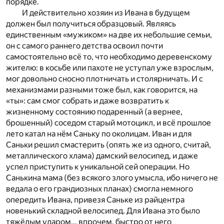
порядке.
И действительно хозяин из Ивана в будущем
должен был получиться образцовый. Являясь
единственным «мужиком» на две их небольшие семьи,
он с самого раннего детства освоил почти
самостоятельно всё то, что необходимо деревенскому
жителю: в косьбе или пахоте не уступал уже взрослым,
мог довольно сносно плотничать и столярничать. И с
механизмами разными тоже был, как говорится, на
«ты»: сам смог собрать и даже возвратить к
жизненному состоянию подаренный (а вернее,
брошенный) соседом старый мотоцикл, и всё прошлое
лето катал на нём Саньку по околицам. Иван и для
Саньки решил смастерить (опять же из одного, считай,
металлического хлама) дамский велосипед, и даже
успел приступить к уникальной сей операции. Но
Санькина мама (без всякого злого умысла, ибо ничего не
ведала о его грандиозных планах) смогла немного
опередить Ивана, привезя Саньке из райцентра
новенький складной велосипед. Для Ивана это было
тяжёлым ударом… впрочем, быстро от него