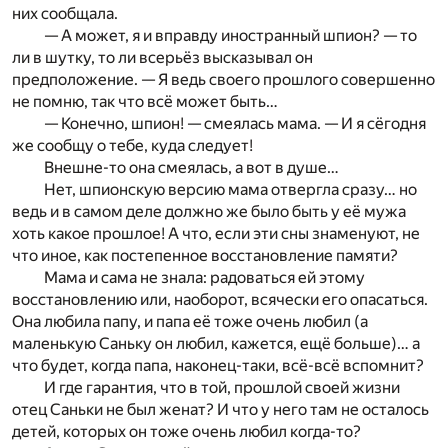
них сообщала.
— А может, я и вправду иностранный шпион? — то
ли в шутку, то ли всерьёз высказывал он
предположение. — Я ведь своего прошлого совершенно
не помню, так что всё может быть…
— Конечно, шпион! — смеялась мама. — И я сёгодня
же сообщу о тебе, куда следует!
Внешне-то она смеялась, а вот в душе…
Нет, шпионскую версию мама отвергла сразу… но
ведь и в самом деле должно же было быть у её мужа
хоть какое прошлое! А что, если эти сны знаменуют, не
что иное, как постепенное восстановление памяти?
Мама и сама не знала: радоваться ей этому
восстановлению или, наоборот, всячески его опасаться.
Она любила папу, и папа её тоже очень любил (а
маленькую Саньку он любил, кажется, ещё больше)… а
что будет, когда папа, наконец-таки, всё-всё вспомнит?
И где гарантия, что в той, прошлой своей жизни
отец Саньки не был женат? И что у него там не осталось
детей, которых он тоже очень любил когда-то?