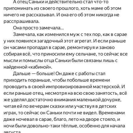
А отец Саньки и действительно стал что-то
припоминать из своего прошлого, хоть маме об этом
ничего не рассказывал. И она его об этом никогда не
расспрашивала.
Она просто замечала…
Замечала, как изменился муж с тех пор, как в сарае
у них появился загадочный этот агрегат. И если раньше
он часами пропадал в сарае, ремонтируя и заново
собирая всё, что приносили ему сельчане, то сейчас все
мысли и помыслы отца Саньки были связаны лишь с
найденной «кабиной».
Дальше — больше! Он даже с работы стал
приходить пораньше, чтобы побольше времени
проводить в своей импровизированной мастерской. И
если раньше отец, несмотря на всю свою занятость, всё
же уделял достаточно внимания маленькой дочурке,
читая ей по вечерам сказки или участвуя в детских
играх, то сейчас он Саньки почти не видел. Временами
даже ночевал в сарае, благо, лето на дворе стояло, и
ночи были довольно-таки тёплые, особенно для начала
августа…