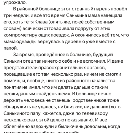
угрожало.
В районной больнице этот странный парень провёл
три недели, и всё это время Санькина мама навещала
его, хоть тётя Клава (опять же, по её собственным
словам) всячески отговаривала подругу от этих
компрометирующих поездок. А окончилось всё тем, что
мама однажды вернулась в деревню уже вместе с
папой.
За время, проведённое в больнице, будущий
Санькин отец так ничего о себе и не вспомнил. И даже
представители правоохранительных органов,
посещавшие его там несколько раз, ничем не смогли
помочь, и, вообще, никто из районного начальства
понятия не имел, что им делать дальше с таким
неожиданным «найдёнышем». В больнице вечно
держать человека не станешь, родственников тоже
обнаружить не удалось, ни близких, ни дальних (хоть
Санькиного папу, кажется, даже по телевизору
несколько раз с этой целью показывали). И все
облегчённо вздохнули и были очень довольны, когда
мама пожелала забрать его к себе.