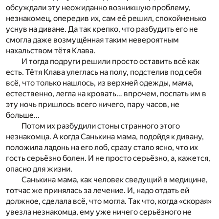
обсуждали эту неожиданно возникшую проблему,
незнакомец, опередив их, сам её решил, спокойненько
уснув на диване. Да так крепко, что разбудить его не
смогла даже возмущённая таким невероятным
нахальством тётя Клава.
И тогда подруги решили просто оставить всё как
есть. Тётя Клава улеглась на полу, подстелив под себя
всё, что только нашлось, из верхней одежды, мама,
естественно, легла на кровать… впрочем, поспать им в
эту ночь пришлось всего ничего, пару часов, не
больше…
Потом их разбудили стоны странного этого
незнакомца. А когда Санькина мама, подойдя к дивану,
положила ладонь на его лоб, сразу стало ясно, что их
гость серьёзно болен. И не просто серьёзно, а, кажется,
опасно для жизни.
Санькина мама, как человек сведущий в медицине,
тотчас же принялась за лечение. И, надо отдать ей
должное, сделала всё, что могла. Так что, когда «скорая»
увезла незнакомца, ему уже ничего серьёзного не