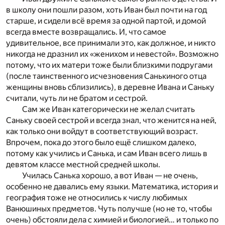
в школу они пошли разом, хоть Иван был почти на год
старше, и сидели всё время за одной партой, и домой
всегда вместе возвращались. И, что самое
удивительное, все принимали это, как должное, и никто
никогда не дразнил их «женихом и невестой». Возможно
потому, что их матери тоже были близкими подругами
(после таинственного исчезновения Санькиного отца
женщины вновь сблизились), в деревне Ивана и Саньку
считали, чуть ли не братом и сестрой.
Сам же Иван категорически не желал считать
Саньку своей сестрой и всегда знал, что женится на ней,
как только они войдут в соответствующий возраст.
Впрочем, пока до этого было ещё слишком далеко,
потому как учились и Санька, и сам Иван всего лишь в
девятом классе местной средней школы.
Училась Санька хорошо, а вот Иван — не очень,
особенно не давались ему языки. Математика, история и
география тоже не относились к числу любимых
Ванюшиных предметов. Чуть получше (но не то, чтобы
очень) обстояли дела с химией и биологией… и только по