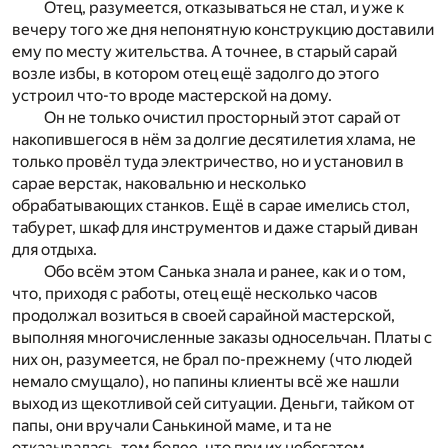
Отец, разумеется, отказываться не стал, и уже к
вечеру того же дня непонятную конструкцию доставили
ему по месту жительства. А точнее, в старый сарай
возле избы, в котором отец ещё задолго до этого
устроил что-то вроде мастерской на дому.
Он не только очистил просторный этот сарай от
накопившегося в нём за долгие десятилетия хлама, не
только провёл туда электричество, но и установил в
сарае верстак, наковальню и несколько
обрабатывающих станков. Ещё в сарае имелись стол,
табурет, шкаф для инструментов и даже старый диван
для отдыха.
Обо всём этом Санька знала и ранее, как и о том,
что, приходя с работы, отец ещё несколько часов
продолжал возиться в своей сарайной мастерской,
выполняя многочисленные заказы односельчан. Платы с
них он, разумеется, не брал по-прежнему (что людей
немало смущало), но папины клиенты всё же нашли
выход из щекотливой сей ситуации. Деньги, тайком от
папы, они вручали Санькиной маме, и та не
отказывалась, тем более, что при их небогатом