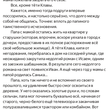
Все, кроме тёти Клавы.
Кажется, именно тогда подруги впервые
поссорились, и настолько серьёзно, что долго между
собой не общались. Точнее: вплоть до папиного
таинственного исчезновения.
Папа с мамой остались жить на квартире у
старушки (которая, впрочем, вскоре уехала в город к
дочери, предоставив в их полное распоряжение всё
своё небольшое жилище). А тётя Клава, кипя от
негодования, перебралась в дом на соседней улице, где
неожиданно закрутила недолгий роман с Исаем, одним
из заезжих шабашников. В результате сего недолгого
романа на свет появился Иван. А ещё через год у мамы с
папой родилась Санька…
Папа, хоть так ничего и не вспомнил из своего
прошлого, на удивление быстро смог освоиться в
деревне. У него оказались золотые руки и, по словам
сельчан, папа мог починить буквально всё, начиная от
старого, черно-белого ещё телевизора и заканчивая
полуразвалившимся трактором или комбайном. Вот