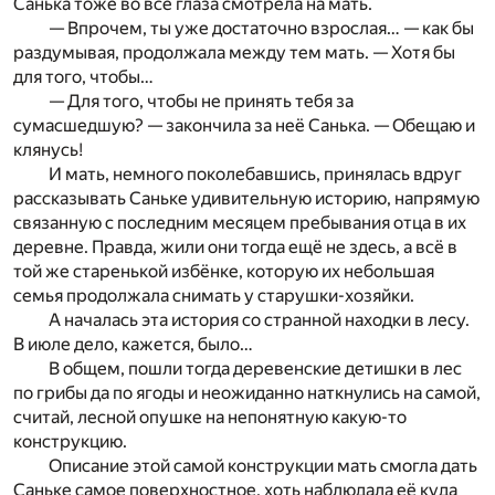
Санька тоже во все глаза смотрела на мать.
— Впрочем, ты уже достаточно взрослая… — как бы
раздумывая, продолжала между тем мать. — Хотя бы
для того, чтобы…
— Для того, чтобы не принять тебя за
сумасшедшую? — закончила за неё Санька. — Обещаю и
клянусь!
И мать, немного поколебавшись, принялась вдруг
рассказывать Саньке удивительную историю, напрямую
связанную с последним месяцем пребывания отца в их
деревне. Правда, жили они тогда ещё не здесь, а всё в
той же старенькой избёнке, которую их небольшая
семья продолжала снимать у старушки-хозяйки.
А началась эта история со странной находки в лесу.
В июле дело, кажется, было…
В общем, пошли тогда деревенские детишки в лес
по грибы да по ягоды и неожиданно наткнулись на самой,
считай, лесной опушке на непонятную какую-то
конструкцию.
Описание этой самой конструкции мать смогла дать
Саньке самое поверхностное, хоть наблюдала её куда