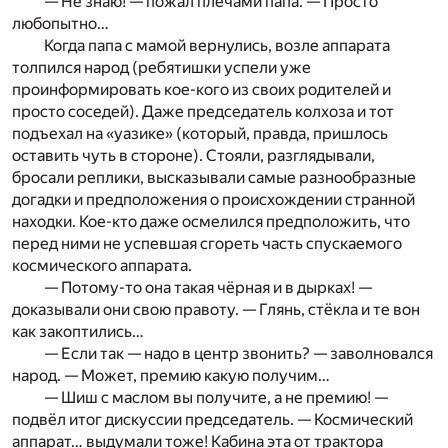
— Не знаю! — пожал плечами папа. — Просто
любопытно…
Когда папа с мамой вернулись, возле аппарата
толпился народ (ребятишки успели уже
проинформировать кое-кого из своих родителей и
просто соседей). Даже председатель колхоза и тот
подъехал на «уазике» (который, правда, пришлось
оставить чуть в стороне). Стояли, разглядывали,
бросали реплики, высказывали самые разнообразные
догадки и предположения о происхождении странной
находки. Кое-кто даже осмелился предположить, что
перед ними не успевшая сгореть часть спускаемого
космического аппарата.
— Потому-то она такая чёрная и в дырках! —
доказывали они свою правоту. — Глянь, стёкла и те вон
как закоптились…
— Если так — надо в центр звонить? — заволновался
народ. — Может, премию какую получим…
— Шиш с маслом вы получите, а не премию! —
подвёл итог дискуссии председатель. — Космический
аппарат… выдумали тоже! Кабина эта от трактора