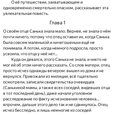
О её путешествии, захватывающем и
одновременно смертельно опасном, рассказывает эта
увлекательная повесть.
Глава 1
О своём отце Санька знала мало. Вернее, не знала о нём
почти ничего, потому что отец оставил их, когда Санька
была совсем маленькой и ничегошеньки ещё не
понимала. А потом, когда немного подросла, просто
усвоила, что отца у неё нет…
Куда он девался, этого Санька не знала, и никто не
мог ей об этом ничего рассказать. Со слов матери, отец
просто исчез однажды вечером: вышел из дома и не
вернулся. Приезжали из милиции, всё тщательно
осмотрели, записали свидетельства очевидцев
(Санькиной мамы, а также всех соседей, видевших отца
в тот последний день), даже начали уголовное
расследование по факту исчезновения человека…
впрочем, дальше этого дело так и не сдвинулось. Отец
исчез бесследно, и лишь немногие из соседей