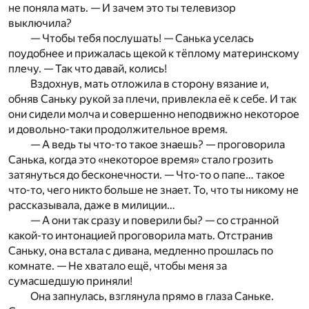
не поняла мать. — И зачем это ты телевизор
выключила?
— Чтобы тебя послушать! — Санька уселась
поудобнее и прижалась щекой к тёплому материнскому
плечу. — Так что давай, колись!
Вздохнув, мать отложила в сторону вязание и,
обняв Саньку рукой за плечи, привлекла её к себе. И так
они сидели молча и совершенно неподвижно некоторое
и довольно-таки продолжительное время.
— А ведь ты что-то такое знаешь? — проговорила
Санька, когда это «некоторое время» стало грозить
затянуться до бесконечности. — Что-то о папе… такое
что-то, чего никто больше не знает. То, что ты никому не
рассказывала, даже в милиции…
— А они так сразу и поверили бы? — со странной
какой-то интонацией проговорила мать. Отстранив
Саньку, она встала с дивана, медленно прошлась по
комнате. — Не хватало ещё, чтобы меня за
сумасшедшую приняли!
Она запнулась, взглянула прямо в глаза Саньке.