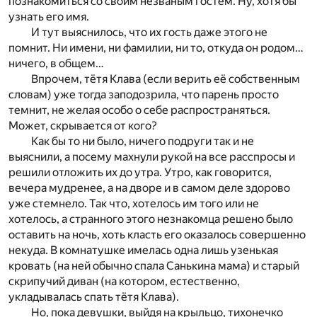
познакомиться со своим незваным гостем. Ну, хотя бы
узнать его имя.
И тут выяснилось, что их гость даже этого не
помнит. Ни имени, ни фамилии, ни то, откуда он родом…
ничего, в общем…
Впрочем, тётя Клава (если верить её собственным
словам) уже тогда заподозрила, что парень просто
темнит, не желая особо о себе распространяться.
Может, скрывается от кого?
Как бы то ни было, ничего подруги так и не
выяснили, а посему махнули рукой на все расспросы и
решили отложить их до утра. Утро, как говорится,
вечера мудренее, а на дворе и в самом деле здорово
уже стемнело. Так что, хотелось им того или не
хотелось, а странного этого незнакомца решено было
оставить на ночь, хоть класть его оказалось совершенно
некуда. В комнатушке имелась одна лишь узенькая
кровать (на ней обычно спала Санькина мама) и старый
скрипучий диван (на котором, естественно,
укладывалась спать тётя Клава).
Но, пока девушки, выйдя на крыльцо, тихонечко