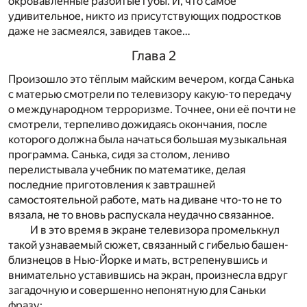
окровавленные разбитые губы. И, что самое
удивительное, никто из присутствующих подростков
даже не засмеялся, завидев такое…
Глава 2
Произошло это тёплым майским вечером, когда Санька
с матерью смотрели по телевизору какую-то передачу
о международном терроризме. Точнее, они её почти не
смотрели, терпеливо дожидаясь окончания, после
которого должна была начаться большая музыкальная
программа. Санька, сидя за столом, лениво
перелистывала учебник по математике, делая
последние приготовления к завтрашней
самостоятельной работе, мать на диване что-то не то
вязала, не то вновь распускала неудачно связанное.
И в это время в экране телевизора промелькнул
такой узнаваемый сюжет, связанный с гибелью башен-
близнецов в Нью-Йорке и мать, встрепенувшись и
внимательно уставившись на экран, произнесла вдруг
загадочную и совершенно непонятную для Саньки
фразу: