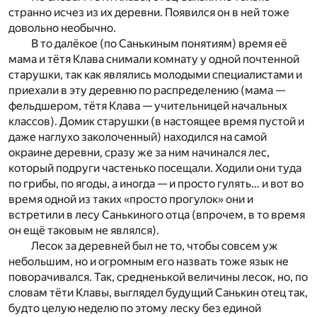
странно исчез из их деревни. Появился он в ней тоже
довольно необычно.
В то далёкое (по Санькиным понятиям) время её
мама и тётя Клава снимали комнату у одной почтенной
старушки, так как являлись молодыми специалистами и
приехали в эту деревню по распределению (мама —
фельдшером, тётя Клава — учительницей начальных
классов). Домик старушки (в настоящее время пустой и
даже наглухо заколоченный) находился на самой
окраине деревни, сразу же за ним начинался лес,
который подруги частенько посещали. Ходили они туда
по грибы, по ягоды, а иногда — и просто гулять… и вот во
время одной из таких «просто прогулок» они и
встретили в лесу Санькиного отца (впрочем, в то время
он ещё таковым не являлся).
Лесок за деревней был не то, чтобы совсем уж
небольшим, но и огромным его назвать тоже язык не
поворачивался. Так, средненькой величины лесок, но, по
словам тёти Клавы, выглядел будущий Санькин отец так,
будто целую неделю по этому леску без единой