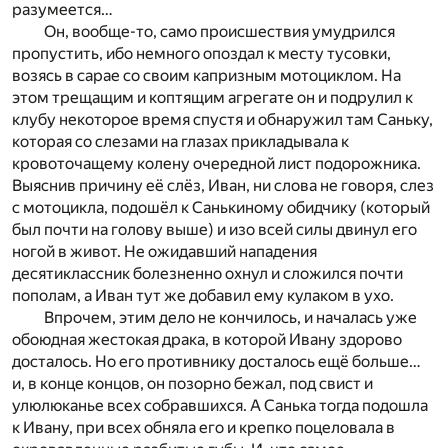
разумеется…
Он, вообще-то, само происшествия умудрился
пропустить, ибо немного опоздал к месту тусовки,
возясь в сарае со своим капризным мотоциклом. На
этом трещащим и коптящим агрегате он и подрулил к
клубу некоторое время спустя и обнаружил там Саньку,
которая со слезами на глазах прикладывала к
кровоточащему колену очередной лист подорожника.
Выяснив причину её слёз, Иван, ни слова не говоря, слез
с мотоцикла, подошёл к Санькиному обидчику (который
был почти на голову выше) и изо всей силы двинул его
ногой в живот. Не ожидавший нападения
десятиклассник болезненно охнул и сложился почти
пополам, а Иван тут же добавил ему кулаком в ухо.
Впрочем, этим дело не кончилось, и началась уже
обоюдная жестокая драка, в которой Ивану здорово
досталось. Но его противнику досталось ещё больше…
и, в конце концов, он позорно бежал, под свист и
улюлюканье всех собравшихся. А Санька тогда подошла
к Ивану, при всех обняла его и крепко поцеловала в