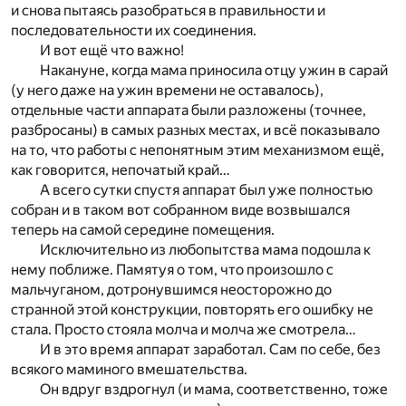
и снова пытаясь разобраться в правильности и
последовательности их соединения.
И вот ещё что важно!
Накануне, когда мама приносила отцу ужин в сарай
(у него даже на ужин времени не оставалось),
отдельные части аппарата были разложены (точнее,
разбросаны) в самых разных местах, и всё показывало
на то, что работы с непонятным этим механизмом ещё,
как говорится, непочатый край…
А всего сутки спустя аппарат был уже полностью
собран и в таком вот собранном виде возвышался
теперь на самой середине помещения.
Исключительно из любопытства мама подошла к
нему поближе. Памятуя о том, что произошло с
мальчуганом, дотронувшимся неосторожно до
странной этой конструкции, повторять его ошибку не
стала. Просто стояла молча и молча же смотрела…
И в это время аппарат заработал. Сам по себе, без
всякого маминого вмешательства.
Он вдруг вздрогнул (и мама, соответственно, тоже