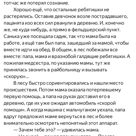
тотчас же потерял сознание.
Хорошо ещё, что остальные ребятишки не
растерялись. Оставив девчонок возле пострадавшего,
пацанята изо всех сил рванули в деревню. И, конечно
же, не куда-нибудь, а прямо в фельдшерский пункт.
Санька уже посещала садик, так что мама была на
работе, а ещё там был папа, зашедший за мамой, чтобы
вместе идти на обед. В общем, в лес побежали все
вместе: папа, мама и вразнобой галдящие ребятишки. А
пожилая медсестра, по указанию мамы, тут же
принялась звонить в райбольницу и вызывать
«скорую»…
В лесу быстро сориентировались и нашли место
происшествия. Потом мама оказала потерпевшему
первую помощь, а папа на руках доставил его в
деревню, где их уже ожидал автомобиль «скорой
помощи». А когда машина с мальчуганом уехала, папа
вдруг предложил маме вернуться в лес и более
внимательно осмотреть непонятный этот аппарат.
— Зачем тебе это? — удивилась мама.