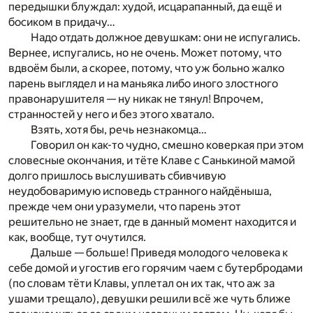
передышки блуждал: худой, исцарапанный, да ещё и
босиком в придачу…
Надо отдать должное девушкам: они не испугались.
Вернее, испугались, но не очень. Может потому, что
вдвоём были, а скорее, потому, что уж больно жалко
парень выглядел и на маньяка либо иного злостного
правонарушителя — ну никак не тянул! Впрочем,
странностей у него и без этого хватало.
Взять, хотя бы, речь незнакомца…
Говорил он как-то чудно, смешно коверкая при этом
словесные окончания, и тёте Клаве с Санькиной мамой
долго пришлось выслушивать сбивчивую
неудобоваримую исповедь странного найдёныша,
прежде чем они уразумели, что парень этот
решительно не знает, где в данный момент находится и
как, вообще, тут очутился.
Дальше — больше! Приведя молодого человека к
себе домой и угостив его горячим чаем с бутербродами
(по словам тёти Клавы, уплетал он их так, что аж за
ушами трещало), девушки решили всё же чуть ближе