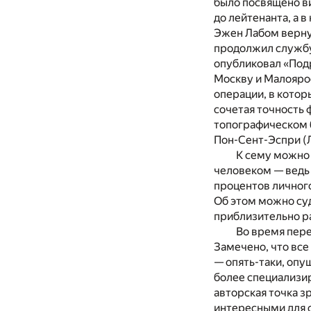
было посвящено ви
до лейтенанта, а 
Эжен Лабом вернул
продолжил службу 
опубликовал «Подр
Москву и Малоярос
операции, в котор
сочетая точность 
топографическом б
Пон-Сент-Эспри (Л
К сему можно
человеком — ведь 
процентов личного
Об этом можно суд
приблизительно р
Во время пере
Замечено, что все
— опять-таки, опу
более специализир
авторская точка з
интересными для 