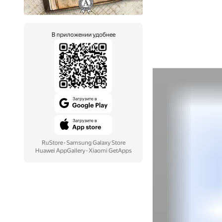
В приложении удобнее
RuStore
·
Samsung Galaxy Store
Huawei AppGallery
·
Xiaomi GetApps