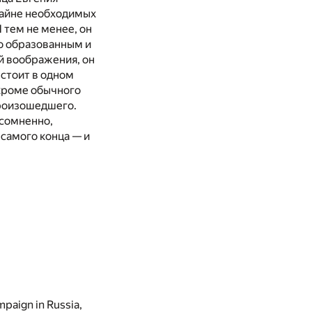
крайне необходимых
 тем не менее, он
шо образованным и
 воображения, он
 стоит в одном
 кроме обычного
произошедшего.
есомненно,
 самого конца — и
paign in Russia,