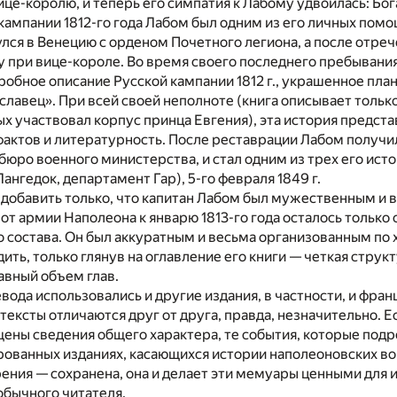
це-королю, и теперь его симпатия к Лабому удвоилась: Бо
в кампании 1812-го года Лабом был одним из его личных пом
ся в Венецию с орденом Почетного легиона, а после отре
при вице-короле. Во время своего последнего пребывания
обное описание Русской кампании 1812 г., украшенное план
лавец». При всей своей неполноте (книга описывает тольк
ых участвовал корпус принца Евгения), эта история предста
фактов и литературность. После реставрации Лабом получи
юро военного министерства, и стал одним из трех его ист
ангедок, департамент Гар), 5-го февраля 1849 г.
 добавить только, что капитан Лабом был мужественным и
от армии Наполеона к январю 1813-го года осталось только 
 состава. Он был аккуратным и весьма организованным по 
ить, только глянув на оглавление его книги — четкая структ
авный объем глав.
вода использовались и другие издания, в частности, и фран
 тексты отличаются друг от друга, правда, незначительно. Е
щены сведения общего характера, те события, которые под
ованных изданиях, касающихся истории наполеоновских во
рения — сохранена, она и делает эти мемуары ценными для 
обычного читателя.