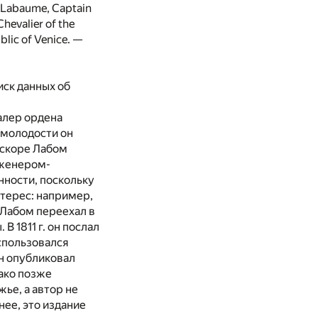
e Labaume, Captain
hevalier of the
blic of Venice. —
иск данных об
алер ордена
 молодости он
Вскоре Лабом
нженером-
нности, поскольку
нтерес: например,
 Лабом переехал в
 1811 г. он послал
спользовался
н опубликовал
ако позже
ье, а автор не
нее, это издание