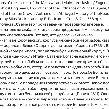
ans of the battles of the Moskwa and Malo-Jaroslavits. / Eugen
phical Engineers; Ex-Officer of the Ordnance of Prince Eugene; C
nd of the Iron Crown. Author of an Abridged History of the Repu
d by Silas Andrus and by E. Peck amp; Co., 1817. — 356 рр».
 полном объёме это произведение переводится впервые.
издатель не снабдил книгу своим предисловием, посему по
лечи переводчика. Вот все, что удалось найти о нем.
 капитан Королевского корпуса инженеров-географов, кав
 родился в Вивье (Овернь, департамент Ардеш) в 1783 г. В
нной карьере и поступил на службу в инженерный корпус. 
, где вице-король Италии Евгений Богарне назначил его и
су-лейтенанта. Лабом нечасто выполнял свои прямые обяза
 его на объектах, которые представляли для него особый и
 вокруг его дворца был построен парк. По просьбе Богарне
мерить тамошние лагуны и разметить течение реки Бренты. В
кобы с целью проведения топографических работ. Лабом во
м в столице, чтобы поупражняться в писательском деле: о
кую историю Венецианской республики» (Париж, 1811). Одн
нига Лабома — краткий пересказ истории Венеции аббата Лож
 одной оригинальной работы по истории Венеции. Тем не ме