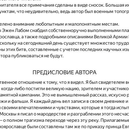
читателя все примечания сделаны в виде сносок. Большая и
нктам, что неудивительно, ведь автор был военным топог
уделено внимание любопытным и малопонятным местам.
 Эжен Лабом снабдил собственноручно выполненными пла
рославца, а также подробными описаниями Великой Армии 
скольку на сегодняшний день существует множество трудо
ы этих битв, составленные с учетом последних научных из
тора публиковаться не будут.
ПРЕДИСЛОВИЕ АВТОРА
венное отношение к тому, что я видел. Я был свидетелем 
 когда-либо постигли великую нацию, зрителем и участник
памятной кампании. Это не вымышленный рассказ, искусно
жи и фальши. Я каждый день вел записи в своем дневнике и
 своими впечатлениями и чувствами, которые я тогда испы
осквы я писал о мародерстве и разграблении этого несчас
 о полном трагизма переходе через эту реку. Прилагаемые
оярославце были составлены там же по приказу принца Ев