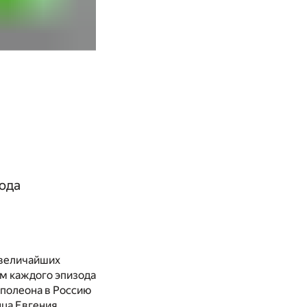
года
 величайших
ом каждого эпизода
аполеона в Россию
нца Евгения