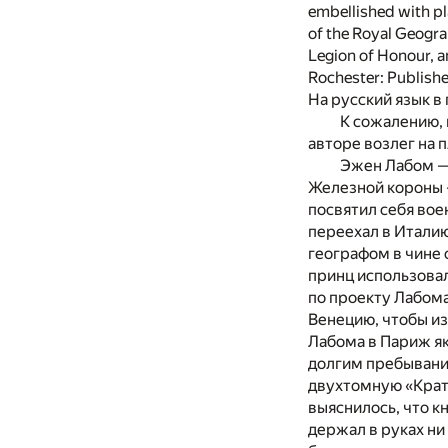
embellished with pl
of the Royal Geogra
Legion of Honour, a
Rochester: Publishe
На русский язык в
К сожалению, 
авторе возлег на п
Эжен Лабом —
Железной короны —
посвятил себя вое
переехал в Италию
географом в чине 
принц использовал
по проекту Лабома
Венецию, чтобы из
Лабома в Париж я
долгим пребывание
двухтомную «Крат
выяснилось, что к
держал в руках ни