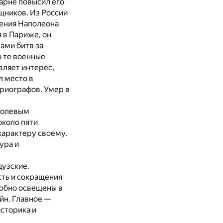
гарне повысил его
ощников. Из России
чения Наполеона
 в Париже, он
ами битв за
о те военные
вляет интерес,
л место в
ориографов. Умер в
 волевым
около пяти
характеру своему.
ура и
цузские.
сть и сокращения
робно освещены в
йн. Главное —
историка и