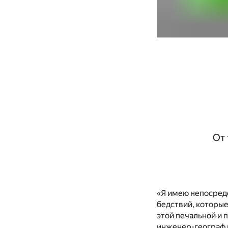
От 
«Я имею непосредс
бедствий, которые
этой печальной и 
инженер-географ 