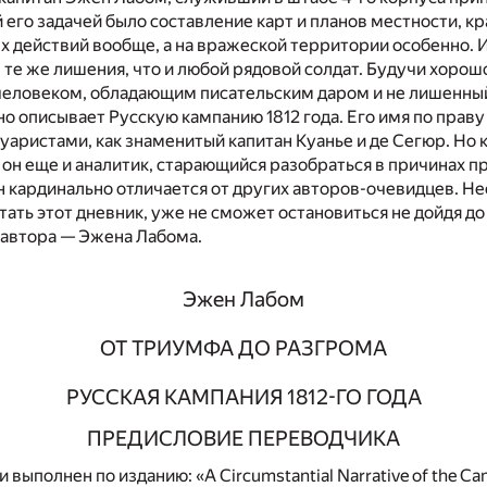
 его задачей было составление карт и планов местности, 
х действий вообще, а на вражеской территории особенно. И
 те же лишения, что и любой рядовой солдат. Будучи хоро
еловеком, обладающим писательским даром и не лишенный
но описывает Русскую кампанию 1812 года. Его имя по праву
уаристами, как знаменитый капитан Куанье и де Сегюр. Но
 он еще и аналитик, старающийся разобраться в причинах 
 кардинально отличается от других авторов-очевидцев. Н
итать этот дневник, уже не сможет остановиться не дойдя до
о автора — Эжена Лабома.
Эжен Лабом
ОТ ТРИУМФА ДО РАЗГРОМА
РУССКАЯ КАМПАНИЯ 1812-ГО ГОДА
ПРЕДИСЛОВИЕ ПЕРЕВОДЧИКА
 выполнен по изданию: «A Circumstantial Narrative of the Cam