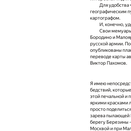
Для удобства 
географическим пу
картографом.
И, конечно, 
Свои мемуары
Бородино и Малоя
русской армии. По
опубликованы план
переводе карты ав
Виктор Пахомов.
Я имею непосредст
бедствий, которые
этой печальной и 
яркими красками л
просто поделиться
зарева пылающей М
берегу Березины —
Москвой и при Мал