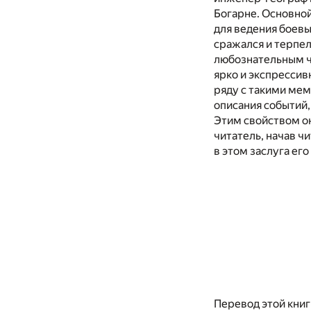
Богарне. Основной
для ведения боевы
сражался и терпел
любознательным ч
ярко и экспрессив
ряду с такими мем
описания событий,
Этим свойством он
читатель, начав ч
в этом заслуга ег
Перевод этой книги