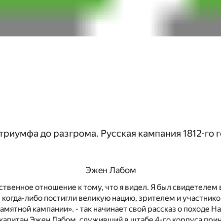
триумфа до разгрома. Русская кампания 1812-го 
Эжен Лабом
твенное отношение к тому, что я видел. Я был свидетелем
 когда-либо постигли великую нацию, зрителем и участник
памятной кампании». - так начинает свой рассказ о походе Н
капитан Эжен Лабом, служивший в штабе 4-го корпуса при