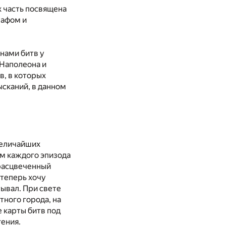
х часть посвящена
рафом и
нами битв у
Наполеона и
в, в которых
ысканий, в данном
величайших
ом каждого эпизода
 расцвеченный
 теперь хочу
тывал. При свете
тного города, на
 карты битв под
гения.