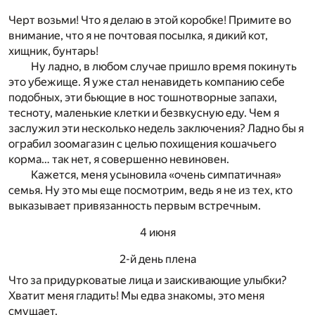
Черт возьми! Что я делаю в этой коробке! Примите во
внимание, что я не почтовая посылка, я дикий кот,
хищник, бунтарь!
Ну ладно, в любом случае пришло время покинуть
это убежище. Я уже стал ненавидеть компанию себе
подобных, эти бьющие в нос тошнотворные запахи,
тесноту, маленькие клетки и безвкусную еду. Чем я
заслужил эти несколько недель заключения? Ладно бы я
ограбил зоомагазин с целью похищения кошачьего
корма… так нет, я совершенно невиновен.
Кажется, меня усыновила «очень симпатичная»
семья. Ну это мы еще посмотрим, ведь я не из тех, кто
выказывает привязанность первым встречным.
4 июня
2-й день плена
Что за придурковатые лица и заискивающие улыбки?
Хватит меня гладить! Мы едва знакомы, это меня
смущает.