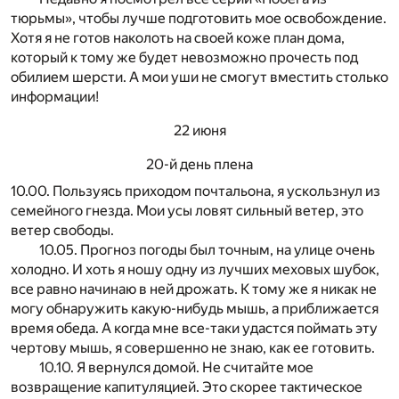
тюрьмы», чтобы лучше подготовить мое освобождение.
Хотя я не готов наколоть на своей коже план дома,
который к тому же будет невозможно прочесть под
обилием шерсти. А мои уши не смогут вместить столько
информации!
22 июня
20-й день плена
10.00. Пользуясь приходом почтальона, я ускользнул из
семейного гнезда. Мои усы ловят сильный ветер, это
ветер свободы.
10.05. Прогноз погоды был точным, на улице очень
холодно. И хоть я ношу одну из лучших меховых шубок,
все равно начинаю в ней дрожать. К тому же я никак не
могу обнаружить какую-нибудь мышь, а приближается
время обеда. А когда мне все-таки удастся поймать эту
чертову мышь, я совершенно не знаю, как ее готовить.
10.10. Я вернулся домой. Не считайте мое
возвращение капитуляцией. Это скорее тактическое