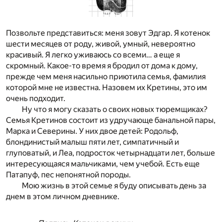
Позвольте представиться: меня зовут Эдгар. Я котенок
шести месяцев от роду, живой, умный, невероятно
красивый. Я легко уживаюсь со всеми… а еще я
скромный. Какое-то время я бродил от дома к дому,
прежде чем меня насильно приютила семья, фамилия
которой мне не известна. Назовем их Кретины, это им
очень подходит.
Ну что я могу сказать о своих новых тюремщиках?
Семья Кретинов состоит из удручающе банальной пары,
Марка и Северины. У них двое детей: Родольф,
блондинистый малыш пяти лет, симпатичный и
глуповатый, и Леа, подросток четырнадцати лет, больше
интересующаяся мальчиками, чем учебой. Есть еще
Патапуф, пес непонятной породы.
Мою жизнь в этой семье я буду описывать день за
днем в этом личном дневнике.