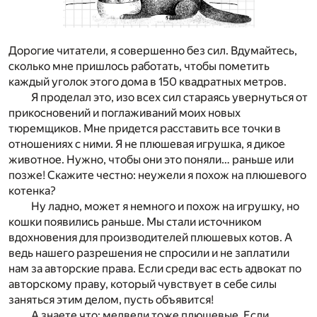
Дорогие читатели, я совершенно без сил. Вдумайтесь,
сколько мне пришлось работать, чтобы пометить
каждый уголок этого дома в 150 квадратных метров.
Я проделал это, изо всех сил стараясь увернуться от
прикосновений и поглаживаний моих новых
тюремщиков. Мне придется расставить все точки в
отношениях с ними. Я не плюшевая игрушка, я дикое
животное. Нужно, чтобы они это поняли… раньше или
позже! Скажите честно: неужели я похож на плюшевого
котенка?
Ну ладно, может я немного и похож на игрушку, но
кошки появились раньше. Мы стали источником
вдохновения для производителей плюшевых котов. А
ведь нашего разрешения не спросили и не заплатили
нам за авторские права. Если среди вас есть адвокат по
авторскому праву, который чувствует в себе силы
заняться этим делом, пусть объявится!
А знаете что: медведи тоже плюшевые. Если