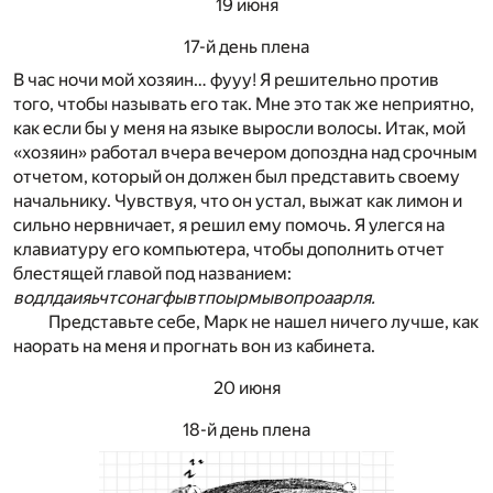
19 июня
17-й день плена
В час ночи мой хозяин… фууу! Я решительно против
того, чтобы называть его так. Мне это так же неприятно,
как если бы у меня на языке выросли волосы. Итак, мой
«хозяин» работал вчера вечером допоздна над срочным
отчетом, который он должен был представить своему
начальнику. Чувствуя, что он устал, выжат как лимон и
сильно нервничает, я решил ему помочь. Я улегся на
клавиатуру его компьютера, чтобы дополнить отчет
блестящей главой под названием:
водлдаияьчтсонагфывтпоырмывопроаарля.
Представьте себе, Марк не нашел ничего лучше, как
наорать на меня и прогнать вон из кабинета.
20 июня
18-й день плена