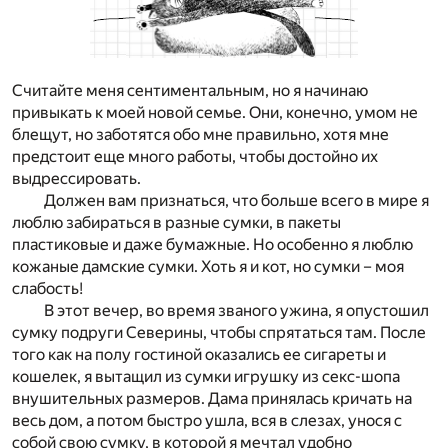
Считайте меня сентиментальным, но я начинаю
привыкать к моей новой семье. Они, конечно, умом не
блещут, но заботятся обо мне правильно, хотя мне
предстоит еще много работы, чтобы достойно их
выдрессировать.
Должен вам признаться, что больше всего в мире я
люблю забираться в разные сумки, в пакеты
пластиковые и даже бумажные. Но особенно я люблю
кожаные дамские сумки. Хоть я и кот, но сумки – моя
слабость!
В этот вечер, во время званого ужина, я опустошил
сумку подруги Северины, чтобы спрятаться там. После
того как на полу гостиной оказались ее сигареты и
кошелек, я вытащил из сумки игрушку из секс-шопа
внушительных размеров. Дама принялась кричать на
весь дом, а потом быстро ушла, вся в слезах, унося с
собой свою сумку, в которой я мечтал удобно