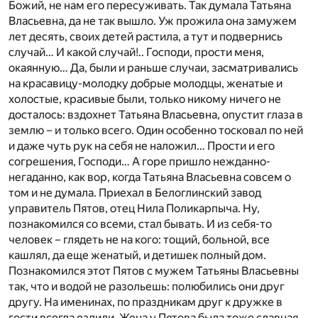
Божий, не нам его пересуживать. Так думала Татьяна
Власьевна, да не так вышло. Уж прожила она замужем
лет десять, своих детей растила, а тут и подвернись
случай… И какой случай!.. Господи, прости меня,
окаянную… Да, были и раньше случаи, засматривались
на красавицу-молодку добрые молодцы, женатые и
холостые, красивые были, только никому ничего не
досталось: вздохнет Татьяна Власьевна, опустит глаза в
землю – и только всего. Один особенно тосковал по ней
и даже чуть рук на себя не наложил… Прости и его
согрешения, Господи… А горе пришло нежданно-
негаданно, как вор, когда Татьяна Власьевна совсем о
том и не думала. Приехал в Белоглинский завод
управитель Пятов, отец Нила Поликарпыча. Ну,
познакомился со всеми, стал бывать. И из себя-то
человек – глядеть не на кого: тощий, больной, все
кашлял, да еще женатый, и детишек полный дом.
Познакомился этот Пятов с мужем Татьяны Власьевны
так, что и водой не разольешь: полюбились они друг
другу. На именинах, по праздникам друг к дружке в
гости всегда ездили. Жена у Пятова была тоже славная