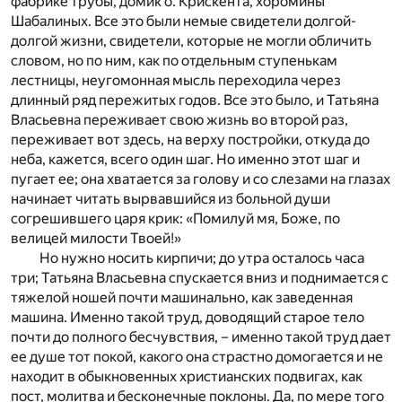
фабрике трубы, домик о. Крискента, хоромины
Шабалиных. Все это были немые свидетели долгой-
долгой жизни, свидетели, которые не могли обличить
словом, но по ним, как по отдельным ступенькам
лестницы, неугомонная мысль переходила через
длинный ряд пережитых годов. Все это было, и Татьяна
Власьевна переживает свою жизнь во второй раз,
переживает вот здесь, на верху постройки, откуда до
неба, кажется, всего один шаг. Но именно этот шаг и
пугает ее; она хватается за голову и со слезами на глазах
начинает читать вырвавшийся из больной души
согрешившего царя крик: «Помилуй мя, Боже, по
велицей милости Твоей!»
Но нужно носить кирпичи; до утра осталось часа
три; Татьяна Власьевна спускается вниз и поднимается с
тяжелой ношей почти машинально, как заведенная
машина. Именно такой труд, доводящий старое тело
почти до полного бесчувствия, – именно такой труд дает
ее душе тот покой, какого она страстно домогается и не
находит в обыкновенных христианских подвигах, как
пост, молитва и бесконечные поклоны. Да, по мере того