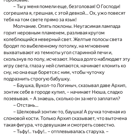
– Ты у меня помели еще, безголовая! О Господи!
согрешила я, грешная, с этой девкой… Ох, ужо повесят
тебя на том свете прямо за язык!
Молчание. Опять поклоны. Неугасимая лампада
горит неровным пламенем, разливая кругом
колеблющийся неверный свет. Желтые полосы света
бродят по выбеленному потолку, на мгновение
выхватывают из темноты угол старинной печи и,
скользнув по полу, исчезают. Нюша долго наблюдает эту
игру света, глаза у ней слипаются, начинает клонить ко
сну, но она еще борется с ним, чтобы чуточку
подразнить строгую бабушку.
– Баушка, Вукол-то Логиныч, сказывал даве Архип,
зонтик себе в городе купил, – начинает Нюша, сладко
позевывая. – А знаешь, сколько он за него заплатил?
– Отстань…
– Шелковый зонтик-то, баушка! А ручка точеная из
слоновой кости. Только Архип сказывает, что выточена
такая фигура, что девушкам и смотреть совестно.
– Тьфу!.. тьфу!.. – отплевывалась старуха. –