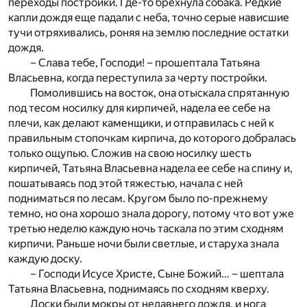
переходы постройки. Где-то брехнула собака. Редкие
капли дождя еще падали с неба, точно серые нависшие
тучи отряхивались, роняя на землю последние остатки
дождя.
– Слава тебе, Господи! – прошептала Татьяна
Власьевна, когда переступила за черту постройки.
Помолившись на восток, она отыскала спрятанную
под тесом носилку для кирпичей, надела ее себе на
плечи, как делают каменщики, и отправилась с ней к
правильным стопочкам кирпича, до которого добралась
только ощупью. Сложив на свою носилку шесть
кирпичей, Татьяна Власьевна надела ее себе на спину и,
пошатываясь под этой тяжестью, начала с ней
подниматься по лесам. Кругом было по-прежнему
темно, но она хорошо знала дорогу, потому что вот уже
третью неделю каждую ночь таскала по этим сходням
кирпичи. Раньше ночи были светлые, и старуха знала
каждую доску.
– Господи Исусе Христе, Сыне Божий… – шептала
Татьяна Власьевна, поднимаясь по сходням кверху.
Доски были мокры от недавнего дождя, и нога