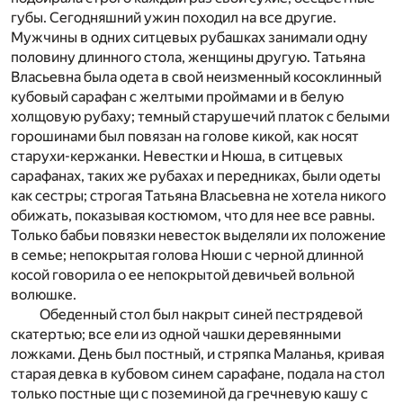
губы. Сегодняшний ужин походил на все другие.
Мужчины в одних ситцевых рубашках занимали одну
половину длинного стола, женщины другую. Татьяна
Власьевна была одета в свой неизменный косоклинный
кубовый сарафан с желтыми проймами и в белую
холщовую рубаху; темный старушечий платок с белыми
горошинами был повязан на голове кикой, как носят
старухи-кержанки. Невестки и Нюша, в ситцевых
сарафанах, таких же рубахах и передниках, были одеты
как сестры; строгая Татьяна Власьевна не хотела никого
обижать, показывая костюмом, что для нее все равны.
Только бабьи повязки невесток выделяли их положение
в семье; непокрытая голова Нюши с черной длинной
косой говорила о ее непокрытой девичьей вольной
волюшке.
Обеденный стол был накрыт синей пестрядевой
скатертью; все ели из одной чашки деревянными
ложками. День был постный, и стряпка Маланья, кривая
старая девка в кубовом синем сарафане, подала на стол
только постные щи с поземиной да гречневую кашу с