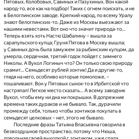
Пятовых, Колобовых, Савиных и Пазухиных. Вон какой
народ-то, все как на подбор! Таких с огнем поискать, и не
в Белоглинском заводе. Крепкий народ, по всему Уралу
знают белоглинских-то. Даже из Москвы выезжают за
нашими невестами. Вот оно что значит природа-то…
Теперь взять хоть Настю Шабалину – вышла за
сарапульского купца; Груня Пятова в Москву вышла;
у Савиных дочь была замужем за рыбинским купцом, да
умерла, сердечная, третий годок пойдет с зимнего
Николы. А Вукол Логиныч что? Он только свою природу
срамит… Семьдесят рублей зонтик! Да и другие-то,
глядя на него, особливо которые помоложе, –
пошаливают. Вон у Пятовых сынок-то в Ирбитской что
настряпал! Легкое место сказать… А всему заводчик
Вукол, чтобы ему ни дна ни покрышки. В допрежние
времена таких дураков и не бывало. Так, дурачили
промежду себя, только чтобы зонтиков покупать в
семьдесят целковых – нет, этого не бывало.
Последние фразы Татьяна Власьевна говорила в
безвоздушное пространство, потому что Нюша,
довольная своей выходкой с зонтиком, уже спала