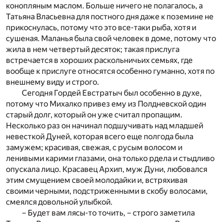
конопляным маслом. Больше ничего не полагалось, а
Татьяна Власьевна для постного дня даже к поземине не
прикоснулась, потому что это все-таки рыба, хотя и
сушеная. Маланья была свой человек в доме, потому что
жила в нем четвертый десяток; такая прислуга
встречается в хороших раскольничьих семьях, где
вообще к прислуге относятся особенно гуманно, хотя по
внешнему виду и строго.
Сегодня Гордей Евстратыч был особенно в духе,
потому что Михалко привез ему из Полдневской один
старый долг, который он уже считал пропащим.
Несколько раз он начинал подшучивать над младшей
невесткой Дуней, которая всего еще полгода была
замужем; красивая, свежая, с русым волосом и
ленивыми карими глазами, она только рдела и стыдливо
опускала лицо. Красавец Архип, муж Дуни, любовался
этим смущением своей молодайки и, встряхивая
своими черными, подстриженными в скобу волосами,
смеялся довольной улыбкой.
– Будет вам лясы-то точить, – строго заметила