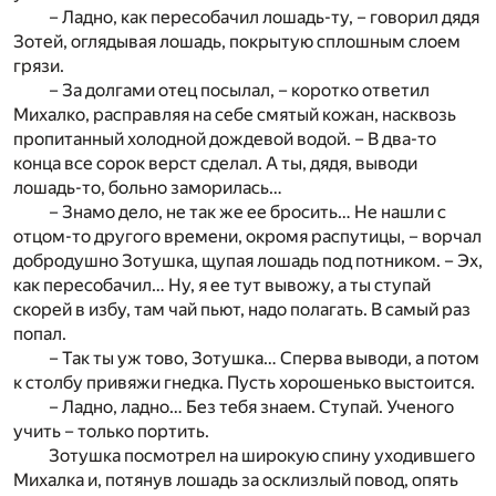
– Ладно, как пересобачил лошадь-ту, – говорил дядя
Зотей, оглядывая лошадь, покрытую сплошным слоем
грязи.
– За долгами отец посылал, – коротко ответил
Михалко, расправляя на себе смятый кожан, насквозь
пропитанный холодной дождевой водой. – В два-то
конца все сорок верст сделал. А ты, дядя, выводи
лошадь-то, больно заморилась…
– Знамо дело, не так же ее бросить… Не нашли с
отцом-то другого времени, окромя распутицы, – ворчал
добродушно Зотушка, щупая лошадь под потником. – Эх,
как пересобачил… Ну, я ее тут вывожу, а ты ступай
скорей в избу, там чай пьют, надо полагать. В самый раз
попал.
– Так ты уж тово, Зотушка… Сперва выводи, а потом
к столбу привяжи гнедка. Пусть хорошенько выстоится.
– Ладно, ладно… Без тебя знаем. Ступай. Ученого
учить – только портить.
Зотушка посмотрел на широкую спину уходившего
Михалка и, потянув лошадь за осклизлый повод, опять