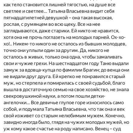
как тело становится лишней тягостью, на душе все
светлее и светлее… Татьяна Власьевна видит себя
пятнадцатилетней девушкой – она такая высокая,
рослая, с румянцем во всю щеку. Все на нее
заглядываются, даже старики. Ей никто не нравится,
хотя она не прочь поглазеть на молодых парней. Ох-хо-
хо!.. Никем-то никого не осталось из бывших молодцев,
точно они уплыли один за другим. Да, никого не
осталось в живых, только она одна, чтобы замаливать
свои и чужие грехи. На шестнадцатом году Таню выдали
замуж за вдовца-купца по фамилии Брагин; до венца они
не видали друг друга. Ей крепко не понравился старый
муж, но стерпела и помирилась с своей судьбой, благо
вышла в достаточную семью на свое хозяйство, не знала
свекровушкиной науки, а потом пошли детки-
ангелочки… Все девичье глупое горе износилось само
собой, и подумала Татьяна Власьевна, что так она и век
свой изживет со старым нелюбимым мужем. Конечно,
завидно иногда было, глядя на чужих молодых мужей, но
уж кому какое счастье на роду написано. Венец – суд