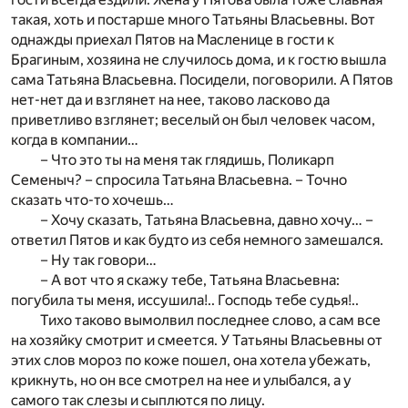
такая, хоть и постарше много Татьяны Власьевны. Вот
однажды приехал Пятов на Масленице в гости к
Брагиным, хозяина не случилось дома, и к гостю вышла
сама Татьяна Власьевна. Посидели, поговорили. А Пятов
нет-нет да и взглянет на нее, таково ласково да
приветливо взглянет; веселый он был человек часом,
когда в компании…
– Что это ты на меня так глядишь, Поликарп
Семеныч? – спросила Татьяна Власьевна. – Точно
сказать что-то хочешь…
– Хочу сказать, Татьяна Власьевна, давно хочу… –
ответил Пятов и как будто из себя немного замешался.
– Ну так говори…
– А вот что я скажу тебе, Татьяна Власьевна:
погубила ты меня, иссушила!.. Господь тебе судья!..
Тихо таково вымолвил последнее слово, а сам все
на хозяйку смотрит и смеется. У Татьяны Власьевны от
этих слов мороз по коже пошел, она хотела убежать,
крикнуть, но он все смотрел на нее и улыбался, а у
самого так слезы и сыплются по лицу.