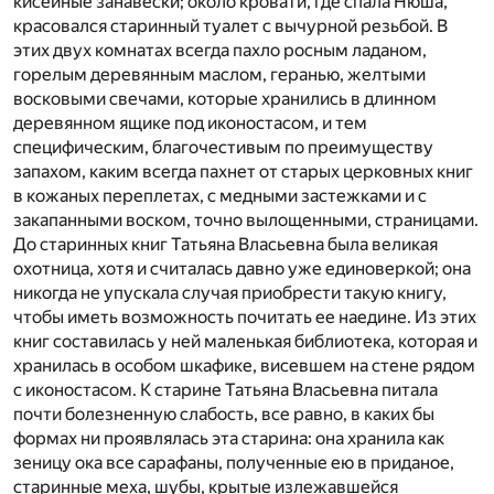
кисейные занавески; около кровати, где спала Нюша,
красовался старинный туалет с вычурной резьбой. В
этих двух комнатах всегда пахло росным ладаном,
горелым деревянным маслом, геранью, желтыми
восковыми свечами, которые хранились в длинном
деревянном ящике под иконостасом, и тем
специфическим, благочестивым по преимуществу
запахом, каким всегда пахнет от старых церковных книг
в кожаных переплетах, с медными застежками и с
закапанными воском, точно вылощенными, страницами.
До старинных книг Татьяна Власьевна была великая
охотница, хотя и считалась давно уже единоверкой; она
никогда не упускала случая приобрести такую книгу,
чтобы иметь возможность почитать ее наедине. Из этих
книг составилась у ней маленькая библиотека, которая и
хранилась в особом шкафике, висевшем на стене рядом
с иконостасом. К старине Татьяна Власьевна питала
почти болезненную слабость, все равно, в каких бы
формах ни проявлялась эта старина: она хранила как
зеницу ока все сарафаны, полученные ею в приданое,
старинные меха, шубы, крытые излежавшейся