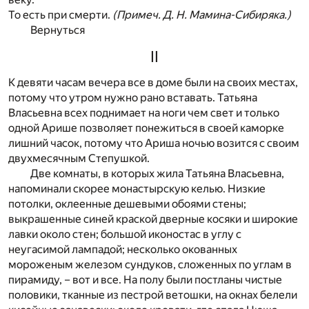
То есть при смерти.
(Примеч. Д. Н. Мамина-Сибиряка.)
Вернуться
II
К девяти часам вечера все в доме были на своих местах,
потому что утром нужно рано вставать. Татьяна
Власьевна всех поднимает на ноги чем свет и только
одной Арише позволяет понежиться в своей каморке
лишний часок, потому что Ариша ночью возится с своим
двухмесячным Степушкой.
Две комнаты, в которых жила Татьяна Власьевна,
напоминали скорее монастырскую келью. Низкие
потолки, оклеенные дешевыми обоями стены;
выкрашенные синей краской дверные косяки и широкие
лавки около стен; большой иконостас в углу с
неугасимой лампадой; несколько окованных
мороженым железом сундуков, сложенных по углам в
пирамиду, – вот и все. На полу были постланы чистые
половики, тканные из пестрой ветошки, на окнах белели