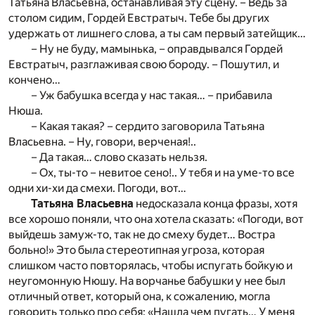
Татьяна Власьевна, останавливая эту сцену. – Ведь за
столом сидим, Гордей Евстратыч. Тебе бы других
удержать от лишнего слова, а ты сам первый затейщик…
– Ну не буду, мамынька, – оправдывался Гордей
Евстратыч, разглаживая свою бороду. – Пошутил, и
кончено…
– Уж бабушка всегда у нас такая… – прибавила
Нюша.
– Какая такая? – сердито заговорила Татьяна
Власьевна. – Ну, говори, верченая!..
– Да такая… слово сказать нельзя.
– Ох, ты-то – невитое сено!.. У тебя и на уме-то все
одни хи-хи да смехи. Погоди, вот…
Татьяна Власьевна
недосказала конца фразы, хотя
все хорошо поняли, что она хотела сказать: «Погоди, вот
выйдешь замуж-то, так не до смеху будет… Востра
больно!» Это была стереотипная угроза, которая
слишком часто повторялась, чтобы испугать бойкую и
неугомонную Нюшу. На ворчанье бабушки у нее был
отличный ответ, который она, к сожалению, могла
говорить только про себя: «Нашла чем пугать… У меня