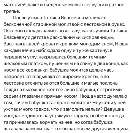
материей, даже изъеденные молью лоскутки и разное
тряпье.
После ужина Татьяна Власьевна молилась
бесконечной старинной молитвой с лестовкой в руках.
Поклоны откладывались по уставу, как выучили Татьяну
Власьевну с детства раскольничьи «исправницы».
Засыпая в своей кровати крепким молодым сном, Нюша
каждый вечер наблюдала одну и ту же картину: в
переднем углу, накрывшись большим темным
шелковым платком, пущенным на спину в два конца, как
носят все кержанки, бабушка молится целые часы
напролет, откладываются широкие кресты, а по
лестовке отсчитываются большие и малые поклоны.
Глядя на высохшее желтое лицо бабушки, с строгими
серыми глазами и прямым носом, Нюша часто думала о
том, зачем бабушка так долго молится? Неужели у ней
уж так много грехов, что и замолить нельзя? Девушка
иногда сердилась на упрямую старуху, особенно когда
та принималась ворчать на нее, но когда бабушка
вставала на молитву – это была совсем другая женщина,