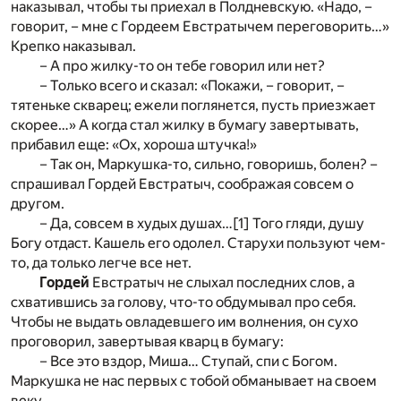
наказывал, чтобы ты приехал в Полдневскую. «Надо, –
говорит, – мне с Гордеем Евстратычем переговорить…»
Крепко наказывал.
– А про жилку-то он тебе говорил или нет?
– Только всего и сказал: «Покажи, – говорит, –
тятеньке скварец; ежели поглянется, пусть приезжает
скорее…» А когда стал жилку в бумагу завертывать,
прибавил еще: «Ох, хороша штучка!»
– Так он, Маркушка-то, сильно, говоришь, болен? –
спрашивал Гордей Евстратыч, соображая совсем о
другом.
– Да, совсем в худых душах…
[1]
Того гляди, душу
Богу отдаст. Кашель его одолел. Старухи пользуют чем-
то, да только легче все нет.
Гордей
Евстратыч не слыхал последних слов, а
схватившись за голову, что-то обдумывал про себя.
Чтобы не выдать овладевшего им волнения, он сухо
проговорил, завертывая кварц в бумагу:
– Все это вздор, Миша… Ступай, спи с Богом.
Маркушка не нас первых с тобой обманывает на своем
веку.