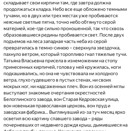
складывает свои кирпичи там, где завтра должна
продолжаться кладка. Небо все еще обложено темными
тучами, но в двух или трех местах уже пробиваются
неясные светлые пятна, точно небо обтянуто серой
материей, кое-где сильно проношенной, так что сквозь
образовавшиеся редины пробивается свет. После двух
подъемов на леса западная часть неба из серой
превратилась в темно-синюю – сверкнула звездочка,
пахнуло ветром, который торопливо гнал тяжелые тучи.
Татьяна Власьевна присела в изнеможении на стопу
принесенных кирпичей, голова у ней кружилась, ноги
подкашивались, но она не чувствовала ни холодного
ветра, глухо гудевшего в пустых стенах, ни своих
мокрых ног, ни надсаженных плеч. Вон из осенней мглы
выступают знакомые очертания окрестностей
Белоглинского завода, вон Старая Кедровская улица,
вон новенькая православная церковь, вон пруд и
заводская фабрика… Выглянувший из-за туч месяц ярко
осветил всю картину спавшего завода – ряды
почерневших от недавнего дождя крыш, дымившиеся на