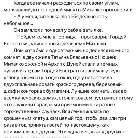
Когда все начали расходиться по своим углам,
молчавший до последней минуты Михалко проговорил:
– А у меня, тятенька, до тебя дельце есть
небольшое…
Он замялся и почесал у себя в затылке.
– Пойдем ко мне в горницу, – проговорил Гордей
Евстратыч, удивленный «дельцем» Михалки.
Дом хотя был и одноэтажный, но делился на много
комнат: в двух жила Татьяна Власьевна с Нюшей;
Михалко с женой и Архип с Дуней спали в темных
чуланчиках; сам Гордей Евстратыч занимал узкую
угловую комнату в одно окно, где у него стояла
двухспальная кровать красного дерева, березовый
шкаф и конторка с бумагами. Лучшие комнаты, как во
всех купеческих домах, стояли совсем пустыми, потому
что служили парадными приемными при разных
торжественных случаях. Вся семья жалась по
крошечным клетушкам целый год, чтобы два или три
раза в год принять гостей по-настоящему, как
принимали все другие. Эти «другие», «как у других» –