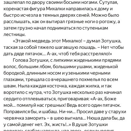
зашлепал по двору своими босыми ногами. Сутулая,
коренастая фигура Михалки направилась к дому и
быстро исчезла в темных дверях сеней. Можно было
расслышать, как он вытирал грязные ноги о рогожу, а
затем грузно начал подниматься по ступенькам
лестницы.
«Этакой медведь этот Михалко! – думал Зотушка,
таская за собой тяжело шагавшую лошадь. – Нет чтобы
дать дяде пятачок… А-ах, чтоб тебя расстреляло!»
Голова Зотушки, с липкими жиденькими прядями
волос, большим лбом, большими ушами, жиденькой
бородкой, длинным носом и узенькими черными
глазками, трещала со вчерашнего похмелья по всем
швам. Ныла каждая косточка, каждая жилка, и так
воротило с нутра, что Зотушка несколько раз начинал
сердито отплевываться, приговаривая: «А-ах, Боже
мой… помилуй нас грешных! Ведь всего один пятачок.
Поправился бы, и шабаш. Ни-ни… Просил даве у старухи
червячка заморить – в шею выгнала… Нюша дала бы, да
у самой денег нет. Эх, жисть!..» В душе Зотушки
родилась слабая надежда, что авось, если выводит