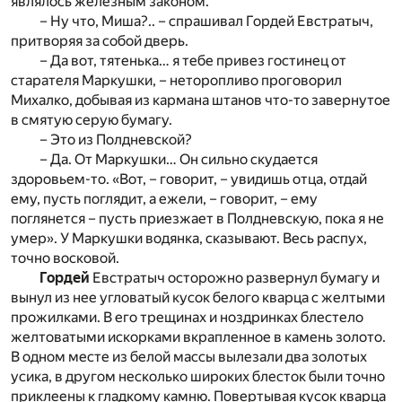
являлось железным законом.
– Ну что, Миша?.. – спрашивал Гордей Евстратыч,
притворяя за собой дверь.
– Да вот, тятенька… я тебе привез гостинец от
старателя Маркушки, – неторопливо проговорил
Михалко, добывая из кармана штанов что-то завернутое
в смятую серую бумагу.
– Это из Полдневской?
– Да. От Маркушки… Он сильно скудается
здоровьем-то. «Вот, – говорит, – увидишь отца, отдай
ему, пусть поглядит, а ежели, – говорит, – ему
поглянется – пусть приезжает в Полдневскую, пока я не
умер». У Маркушки водянка, сказывают. Весь распух,
точно восковой.
Гордей
Евстратыч осторожно развернул бумагу и
вынул из нее угловатый кусок белого кварца с желтыми
прожилками. В его трещинах и ноздринках блестело
желтоватыми искорками вкрапленное в камень золото.
В одном месте из белой массы вылезали два золотых
усика, в другом несколько широких блесток были точно
приклеены к гладкому камню. Повертывая кусок кварца