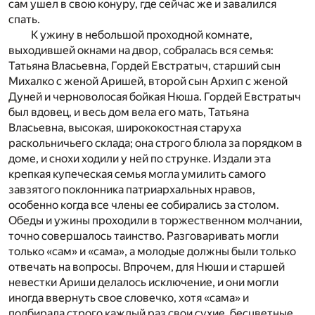
сам ушел в свою конуру, где сейчас же и завалился
спать.
К ужину в небольшой проходной комнате,
выходившей окнами на двор, собралась вся семья:
Татьяна Власьевна, Гордей Евстратыч, старший сын
Михалко с женой Аришей, второй сын Архип с женой
Дуней и черноволосая бойкая Нюша. Гордей Евстратыч
был вдовец, и весь дом вела его мать, Татьяна
Власьевна, высокая, ширококостная старуха
раскольничьего склада; она строго блюла за порядком в
доме, и снохи ходили у ней по струнке. Издали эта
крепкая купеческая семья могла умилить самого
завзятого поклонника патриархальных нравов,
особенно когда все члены ее собирались за столом.
Обеды и ужины проходили в торжественном молчании,
точно совершалось таинство. Разговаривать могли
только «сам» и «сама», а молодые должны были только
отвечать на вопросы. Впрочем, для Нюши и старшей
невестки Ариши делалось исключение, и они могли
иногда ввернуть свое словечко, хотя «сама» и
подбирала строго каждый раз свои сухие, бесцветные