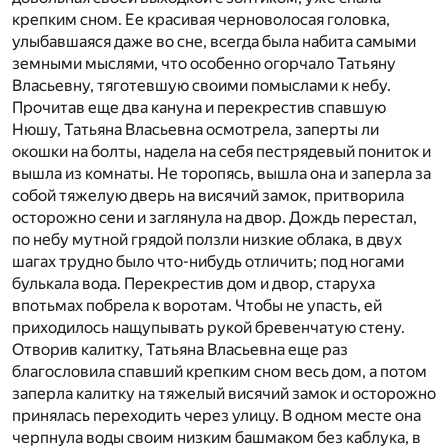
крепким сном. Ее красивая черноволосая головка,
улыбавшаяся даже во сне, всегда была набита самыми
земными мыслями, что особенно огорчало Татьяну
Власьевну, тяготевшую своими помыслами к небу.
Прочитав еще два кануна и перекрестив спавшую
Нюшу, Татьяна Власьевна осмотрела, заперты ли
окошки на болты, надела на себя пестрядевый пониток и
вышла из комнаты. Не торопясь, вышла она и заперла за
собой тяжелую дверь на висячий замок, притворила
осторожно сени и заглянула на двор. Дождь перестал,
по небу мутной грядой ползли низкие облака, в двух
шагах трудно было что-нибудь отличить; под ногами
булькала вода. Перекрестив дом и двор, старуха
впотьмах побрела к воротам. Чтобы не упасть, ей
приходилось нащупывать рукой бревенчатую стену.
Отворив калитку, Татьяна Власьевна еще раз
благословила спавший крепким сном весь дом, а потом
заперла калитку на тяжелый висячий замок и осторожно
принялась переходить через улицу. В одном месте она
черпнула воды своим низким башмаком без каблука, в