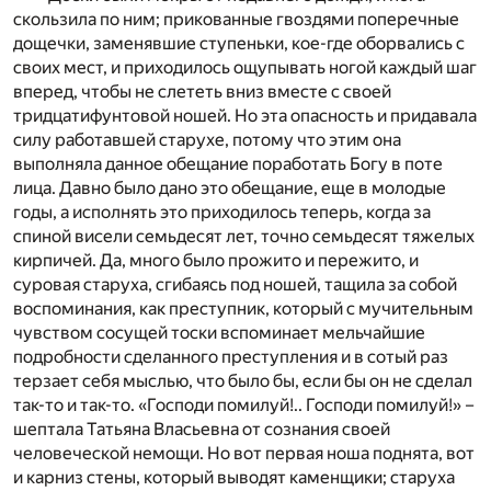
скользила по ним; прикованные гвоздями поперечные
дощечки, заменявшие ступеньки, кое-где оборвались с
своих мест, и приходилось ощупывать ногой каждый шаг
вперед, чтобы не слететь вниз вместе с своей
тридцатифунтовой ношей. Но эта опасность и придавала
силу работавшей старухе, потому что этим она
выполняла данное обещание поработать Богу в поте
лица. Давно было дано это обещание, еще в молодые
годы, а исполнять это приходилось теперь, когда за
спиной висели семьдесят лет, точно семьдесят тяжелых
кирпичей. Да, много было прожито и пережито, и
суровая старуха, сгибаясь под ношей, тащила за собой
воспоминания, как преступник, который с мучительным
чувством сосущей тоски вспоминает мельчайшие
подробности сделанного преступления и в сотый раз
терзает себя мыслью, что было бы, если бы он не сделал
так-то и так-то. «Господи помилуй!.. Господи помилуй!» –
шептала Татьяна Власьевна от сознания своей
человеческой немощи. Но вот первая ноша поднята, вот
и карниз стены, который выводят каменщики; старуха