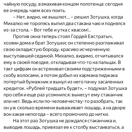
чайную посуду, взмахивая концом полотенца: сегодня
ее очередь чаем всех поить.
– Нет, видно, не вышлют… – решил Зотушка, когда
Михалко не торопясь выпил два стакана чаю и поднялся
из-за стола. – Вот тебе и утка с квасом!..
Против окна теперь стоял Гордей Евстратыч,
хозяин дома и брат Зотушки; он степенно разглаживал
свою окладистую бороду, красиво исчерченную
выступавшей сединой. Михалко, видимо, отчитывался
ему в своей поездке, откладывая что-то на пальцах. В
такт цифрам он встряхивал своими подстриженными в
скобу волосами, а потом добыл из кармана пиджака
потертый бумажник и вынул из него пачку засаленных
кредиток. «Рублей тридцать будет», – подумал Зотушка
про себя и еще раз усомнился: вынесут ему стаканчик
или нет. Ведь если по-человечеству-то разобрать, так
он уж сколько времени вываживает лошадь, а на дворе
вон какая непогода – всего промочило до нитки.
На этот раз Зотушка не дождался стаканчика и,
выводив лошадь, привязал ее к столбу выстаиваться, а