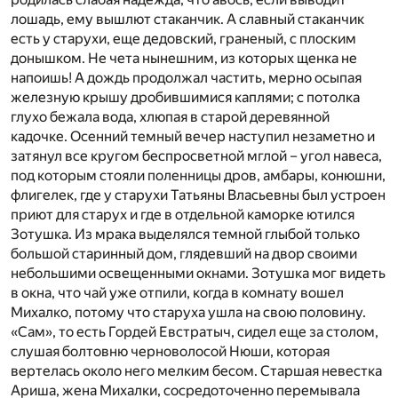
лошадь, ему вышлют стаканчик. А славный стаканчик
есть у старухи, еще дедовский, граненый, с плоским
донышком. Не чета нынешним, из которых щенка не
напоишь! А дождь продолжал частить, мерно осыпая
железную крышу дробившимися каплями; с потолка
глухо бежала вода, хлюпая в старой деревянной
кадочке. Осенний темный вечер наступил незаметно и
затянул все кругом беспросветной мглой – угол навеса,
под которым стояли поленницы дров, амбары, конюшни,
флигелек, где у старухи Татьяны Власьевны был устроен
приют для старух и где в отдельной каморке ютился
Зотушка. Из мрака выделялся темной глыбой только
большой старинный дом, глядевший на двор своими
небольшими освещенными окнами. Зотушка мог видеть
в окна, что чай уже отпили, когда в комнату вошел
Михалко, потому что старуха ушла на свою половину.
«Сам», то есть Гордей Евстратыч, сидел еще за столом,
слушая болтовню черноволосой Нюши, которая
вертелась около него мелким бесом. Старшая невестка
Ариша, жена Михалки, сосредоточенно перемывала