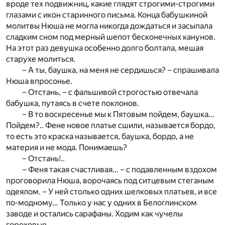
вроде тех подвижниц, какие глядят строгими-строгими
глазами с икон старинного письма. Конца бабушкиной
молитвы Нюша не могла никогда дождаться и засыпала
сладким сном под мерный шепот бесконечных канунов.
На этот раз девушка особенно долго болтала, мешая
старухе молиться.
– А ты, баушка, на меня не сердишься? – спрашивала
Нюша впросонье.
– Отстань, – с фальшивой строгостью отвечала
бабушка, путаясь в счете поклонов.
– В то воскресенье мы к Пятовым пойдем, баушка…
Пойдем?.. Фене новое платье сшили, называется бордо,
то есть это краска называется, баушка, бордо, а не
материя и не мода. Понимаешь?
– Отстань!..
– Феня такая счастливая… – с подавленным вздохом
проговорила Нюша, ворочаясь под ситцевым стеганым
одеялом. – У ней столько одних шелковых платьев, и все
по-модному… Только у нас у одних в Белоглинском
заводе и остались сарафаны. Ходим как чучелы
гороховые.