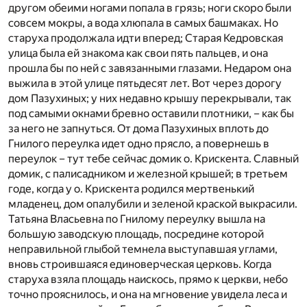
другом обеими ногами попала в грязь; ноги скоро были
совсем мокры, а вода хлюпала в самых башмаках. Но
старуха продолжала идти вперед; Старая Кедровская
улица была ей знакома как свои пять пальцев, и она
прошла бы по ней с завязанными глазами. Недаром она
выжила в этой улице пятьдесят лет. Вот через дорогу
дом Пазухиных; у них недавно крышу перекрывали, так
под самыми окнами бревно оставили плотники, – как бы
за него не запнуться. От дома Пазухиных вплоть до
Гнилого переулка идет одно прясло, а повернешь в
переулок – тут тебе сейчас домик о. Крискента. Славный
домик, с палисадником и железной крышей; в третьем
годе, когда у о. Крискента родился мертвенький
младенец, дом опалубили и зеленой краской выкрасили.
Татьяна Власьевна по Гнилому переулку вышла на
большую заводскую площадь, посредине которой
неправильной глыбой темнела выступавшая углами,
вновь строившаяся единоверческая церковь. Когда
старуха взяла площадь наискось, прямо к церкви, небо
точно прояснилось, и она на мгновение увидела леса и