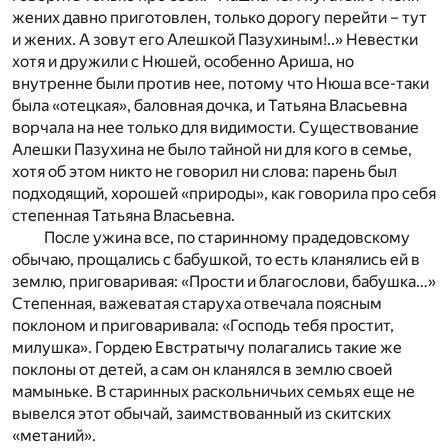
жених давно приготовлен, только дорогу перейти – тут
и жених. А зовут его Алешкой Пазухиным!..» Невестки
хотя и дружили с Нюшей, особенно Ариша, но
внутренне были против нее, потому что Нюша все-таки
была «отецкая», баловная дочка, и Татьяна Власьевна
ворчала на нее только для видимости. Существование
Алешки Пазухина не было тайной ни для кого в семье,
хотя об этом никто не говорил ни слова: парень был
подходящий, хорошей «природы», как говорила про себя
степенная Татьяна Власьевна.
После ужина все, по старинному прадедовскому
обычаю, прощались с бабушкой, то есть кланялись ей в
землю, приговаривая: «Прости и благослови, бабушка…»
Степенная, важеватая старуха отвечала поясным
поклоном и приговаривала: «Господь тебя простит,
милушка». Гордею Евстратычу полагались такие же
поклоны от детей, а сам он кланялся в землю своей
мамыньке. В старинных раскольничьих семьях еще не
вывелся этот обычай, заимствованный из скитских
«метаний».