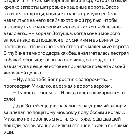
отодвигать тяжелый деревянный запор, которым были
крепко заперты шатровые крашеные ворота. Засов
отсырел от дождя, и дядя Зотушка принужден был
навалиться на него всей чахоточной грудью, чтобы
выдвинуть его из крепких железных скоб. «Ишь ведь
взяло его…» – ворчал Зотушка, когда конец мокрого
запора наконец поддался его усилиям и выдвинулся
настолько, что можно было отворить маленькие ворота.
В глубине темного двора как бешеная металась пестрая
собака Соболько; заслышав хозяина, она радостно
взвизгнула и еще неистовее принялась греметь своей
железной цепью.
– Ну, едва тебя Бог простил с запором-то… –
проговорил Михалко, въезжая в ворота верхом.
– Ты востер больно… Ишь закипело комариное-то
сало!
Дядя Зотей еще раз навалился на упрямый запор и
зашлепал по дощатому мокрому полу босыми ногами.
Михалко не торопясь спустился с тяжело дышавшей
лошади, забрызганной липкой осенней грязью по самые
уши.