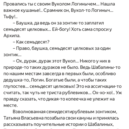
Провались ты с своим Вуколом Логинычем… Нашла
важное кушанье!.. Срамник он, Вукол-то Логиныч…
Тьфу!..
– Баушка, да ведь он за зонтик-то заплатил
семьдесят целковых… Ей-богу! Хоть сама спроси у
Архипа.
– Как семьдесят?
– Право, баушка, семьдесят целковых за один
зонтик…
– Ох, дурак, дурак этот Вукол… Никого у них в
природе-то таких дураков не было. Ведь Шабалины-то
по нашим местам завсегда в первых были, особливо
дедушка-то, Логин. Богатые были, а чтобы таких
глупостев… семьдесят целковых! Это на ассигнации-то
считать, так чуть не триста рублевиков… Ох-хо-хо!.. Уж
правду сказать, что дикая-то копеечка не улежит на
месте.
Взволнованная семидесятирублевым зонтиком,
Татьяна Власьевна позабыла свои кануны и принялась
рассказывать поучительные истории о Шабалиных,