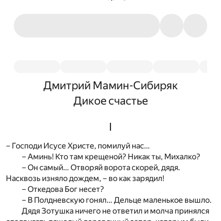
Дмитрий Мамин-Сибиряк
Дикое счастье
I
– Господи Исусе Христе, помилуй нас…
– Аминь! Кто там крещеной? Никак ты, Михалко?
– Он самый… Отворяй ворота скорей, дядя.
Насквозь изняло дождем, – во как зарядил!
– Откедова Бог несет?
– В Полдневскую гонял… Дельце маленькое вышло.
Дядя Зотушка ничего не ответил и молча принялся