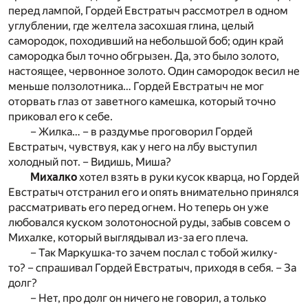
перед лампой, Гордей Евстратыч рассмотрел в одном
углублении, где желтела засохшая глина, целый
самородок, походивший на небольшой боб; один край
самородка был точно обгрызен. Да, это было золото,
настоящее, червонное золото. Один самородок весил не
меньше ползолотника… Гордей Евстратыч не мог
оторвать глаз от заветного камешка, который точно
приковал его к себе.
– Жилка… – в раздумье проговорил Гордей
Евстратыч, чувствуя, как у него на лбу выступил
холодный пот. – Видишь, Миша?
Михалко
хотел взять в руки кусок кварца, но Гордей
Евстратыч отстранил его и опять внимательно принялся
рассматривать его перед огнем. Но теперь он уже
любовался куском золотоносной руды, забыв совсем о
Михалке, который выглядывал из-за его плеча.
– Так Маркушка-то зачем послал с тобой жилку-
то? – спрашивал Гордей Евстратыч, приходя в себя. – За
долг?
– Нет, про долг он ничего не говорил, а только